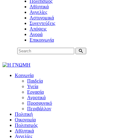
Πολιτισμός
Αθλητικά
Αγγελίες
Αστυνομικά
Συνεντεύξεις
Απόψεις
Αγορά
Επικοινωνία
Κοινωνία
Παιδεία
Υγεία
Εργασία
Αγροτικά
Προσφυγικό
Περιβάλλον
Πολιτική
Οικονομία
Πολιτισμός
Αθλητικά
Αγγελίες