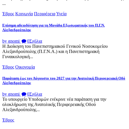
...
Έβρος
Κοινωνία
Περιφέρεια
Υγεία
Επίσημη αδειοδότηση για τη Μονάδα Εξωσωματικής του Π.Γ.Ν.
Αλεξανδρούπολης
by gnomi
0
Σχόλια
Η Διοίκηση του Πανεπιστημιακού Γενικού Νοσοκομείου
Αλεξανδρούπολης (Π.Γ.Ν.Α.) και η Πανεπιστημιακή
Γυναικολογική...
Έβρος
Οικονομία
Παράταση έως τον Αύγουστο του 2027 για την Ανατολική Περιφερειακή Οδό
Αλεξανδρούπολης
by gnomi
0
Σχόλια
Το υπουργείο Υποδομών ενέκρινε νέα παράταση για την
ολοκλήρωση της Ανατολικής Περιφερειακής Οδού
Αλεξανδρούπολης...
Έβρος