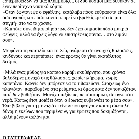
εσπεριδοειδών να μας πλημμυρίζει, οι δύο κόσμοι μας δέθηκαν σε
έναν περίτεχνο ναυτικό κόμπο.
»Όταν ζωντάνεψε ο εφιάλτης, κατάλαβα πόσο εύθραυστα είναι όλα
όσα αγαπάς και πόσο κοντά μπορεί να βρεθείς -μέσα σε μια
στιγμή- στο να τα χάσεις.
»Και τότε συνειδητοποίησα πως δεν έχει σημασία πόσο μακριά
φεύγεις, αλλά να έχεις λόγο να επιστρέφεις πάντα… στο λιμάνι
σου».
Με φόντο τη ναυτιλία και τη Χίο, ανάμεσα σε ανοιχτές θάλασσες,
κινδύνους και περιπέτειες, ένας έρωτας θα γίνει ακατάλυτος
δεσμός.
«Μιλά ένας μύθος για κάποιο καράβι ακυβέρνητο, που χρόνια
βολόδερνε μοναχό στις θάλασσες, χωρίς πλήρωμα, χωρίς
καπετάνιο. Κανείς δεν μπόρεσε να το τιθασεύσει. Στοιχειωμένο
πλανιόταν, παραδομένο στα ρεύματα, κι όμως ποτέ δεν τσακιζόταν,
ποτέ δεν βυθιζόταν. Μονάχα ταξίδευε, πεισματάρικο, σε άγνωστα
νερά. Κάπως έτσι μοιάζει όταν ο έρωτας κυβερνάει το μέσα σου».
Ένα βιβλίο για τη μοναξιά εκείνων που φεύγουν και τη σιωπηλή
δύναμη εκείνων που περιμένουν, για έρωτες που δοκιμάζονται,
αλλά μένουν ακλόνητοι.
Ο ΣΥΓΓΡΑΦΕΑΣ