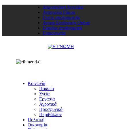
Δημοσιεύση Αγγελίας
Αναγγελία Γάμου
Γίνετε συνδρομητής
Αγορά Συνδρομής Online
Είσοδος συνδρομητή
Επικοινωνία
Κοινωνία
Παιδεία
Υγεία
Εργασία
Αγροτικά
Προσφυγικό
Περιβάλλον
Πολιτική
Οικονομία