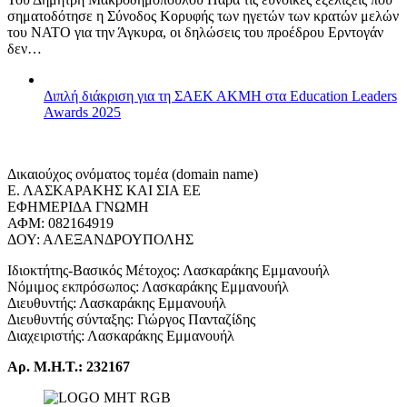
σηματοδότησε η Σύνοδος Κορυφής των ηγετών των κρατών μελών
του ΝΑΤΟ για την Άγκυρα, οι δηλώσεις του προέδρου Ερντογάν
δεν…
Διπλή διάκριση για τη ΣΑΕΚ ΑΚΜΗ στα Education Leaders
Awards 2025
Δικαιούχος ονόματος τομέα (domain name)
Ε. ΛΑΣΚΑΡΑΚΗΣ ΚΑΙ ΣΙΑ ΕΕ
ΕΦΗΜΕΡΙΔΑ ΓΝΩΜΗ
ΑΦΜ: 082164919
ΔΟΥ: ΑΛΕΞΑΝΔΡΟΥΠΟΛΗΣ
Ιδιοκτήτης-Βασικός Μέτοχος: Λασκαράκης Εμμανουήλ
Νόμιμος εκπρόσωπος: Λασκαράκης Εμμανουήλ
Διευθυντής: Λασκαράκης Εμμανουήλ
Διευθυντής σύνταξης: Γιώργος Πανταζίδης
Διαχειριστής: Λασκαράκης Εμμανουήλ
Αρ. Μ.Η.Τ.: 232167