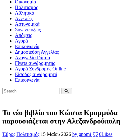
Οικονομία
Πολιτισμός
Αθλητικά
Αγγελίες
Αστυνομικά
Συνεντεύξεις
Απόψεις
Αγορά
Επικοινωνία
Δημοσιεύση Αγγελίας
Αναγγελία Γάμου
Γίνετε συνδρομητής
Αγορά Συνδρομής Online
Είσοδος συνδρομητή
Επικοινωνία
Το νέο βιβλίο του Κώστα Κρομμύδα
παρουσιάζεται στην Αλεξανδρούπολη
Έβρος
Πολιτισμός
15 Μαΐου 2026
by gnomi
0
Likes