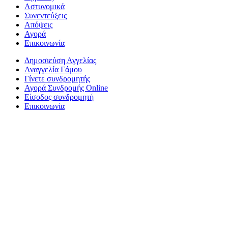
Αστυνομικά
Συνεντεύξεις
Απόψεις
Αγορά
Επικοινωνία
Δημοσιεύση Αγγελίας
Αναγγελία Γάμου
Γίνετε συνδρομητής
Αγορά Συνδρομής Online
Είσοδος συνδρομητή
Επικοινωνία