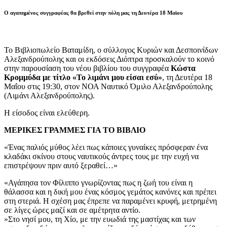
Ο αγαπημένος συγγραφέας θα βρεθεί στην πόλη μας τη Δευτέρα 18 Μαϊου
Το Βιβλιοπωλείο Βαταμίδη, ο σύλλογος Κυριών και Δεσποινίδων
Αλεξανδρούπολης και οι εκδόσεις Διόπτρα προσκαλούν το κοινό
στην παρουσίαση του νέου βιβλίου του συγγραφέα
Κώστα
Κρομμύδα με τίτλο «Το λιμάνι μου είσαι εσύ»
, τη Δευτέρα 18
Μαΐου στις 19:30, στον ΝΟΑ Ναυτικό Όμιλο Αλεξανδρούπολης
(Λιμάνι Αλεξανδρούπολης).
Η είσοδος είναι ελεύθερη.
ΜΕΡΙΚΕΣ ΓΡΑΜΜΕΣ ΓΙΑ ΤΟ ΒΙΒΛΙΟ
«Ένας παλιός μύθος λέει πως κάποιες γυναίκες πρόσφεραν ένα
κλαδάκι σκίνου στους ναυτικούς άντρες τους με την ευχή να
επιστρέψουν πριν αυτό ξεραθεί…»
«Αγάπησα τον Φίλιππο γνωρίζοντας πως η ζωή του είναι η
θάλασσα και η δική μου ένας κόσμος γεμάτος κανόνες και πρέπει
στη στεριά. Η σχέση μας έπρεπε να παραμένει κρυφή, μετρημένη
σε λίγες ώρες μαζί και σε αμέτρητα αντίο.
»Στο νησί μου, τη Χίο, με την ευωδιά της μαστίχας και των