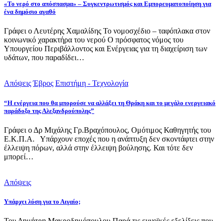
«Το νερό στο απόσπασμα» – Συγκεντρωτισμός και Εμπορευματοποίηση για
ένα δημόσιο αγαθό
Γράφει ο Λευτέρης Χαμαλίδης Το νομοσχέδιο – ταφόπλακα στον
κοινωνικό χαρακτήρα του νερού Ο πρόσφατος νόμος του
Υπουργείου Περιβάλλοντος και Ενέργειας για τη διαχείριση των
υδάτων, που παραδίδει…
Απόψεις
Έβρος
Επιστήμη - Τεχνολογία
“Η ενέργεια που θα μπορούσε να αλλάξει τη Θράκη και το μεγάλο ενεργειακό
παράδοξο της Αλεξανδρούπολης”
Γράφει ο Δρ Μιχάλης Γρ.Βραχόπουλος, Ομότιμος Καθηγητής του
Ε.Κ.Π.Α. Υπάρχουν εποχές που η ανάπτυξη δεν σκοντάφτει στην
έλλειψη πόρων, αλλά στην έλλειψη βούλησης. Και τότε δεν
μπορεί…
Απόψεις
Υπάρχει λύση για το Αιγαίο;
Του Δημήτρη Μακροδημόπουλου Παρά τις ευνοϊκές εξελίξεις που