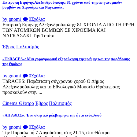
Επιτροπή Ειρήνης Αλεξανδρούπολης: 81 χρόνια από τη ρίψη ατομικών
βομβών σε Χιροσίμα και Ναγκασάκι
by gnomi
0
Σχόλια
Επιτροπή Ειρήνης Αλεξανδρούπολης: 81 ΧΡΟΝΙΑ ΑΠΟ ΤΗ ΡΙΨΗ
ΤΩΝ ΑΤΟΜΙΚΩΝ ΒΟΜΒΩΝ ΣΕ ΧΙΡΟΣΙΜΑ ΚΑΙ
ΝΑΓΚΑΣΑΚΙ Την Τετάρτ...
Έβρος
Πολιτισμός
«ThRACES»: Μια χορογραφική εξερεύνηση της μνήμης και της παράδοσης
της Θράκης
by gnomi
0
Σχόλια
ThRACES: Παράσταση σύγχρονου χορού Ο Δήμος
Αλεξανδρούπολης και το Εθνολογικό Μουσείο Θράκης σας
προσκαλούν στην ...
Cinema-Θέατρο
Έβρος
Πολιτισμός
«ΑΗ ΛΑΟΣ»: Ένα σκηνικό ρέκβιεμ για την ήττα ενός λαού
by gnomi
0
Σχόλια
Την Παρασκευή 7 Αυγούστου, στις 21.15, στο Θέατρο