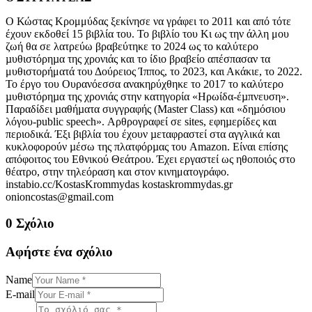
Ο Κώστας Κρομμύδας ξεκίνησε να γράφει το 2011 και από τότε
έχουν εκδοθεί 15 βιβλία του. Το βιβλίο του Κι ως την άλλη μου
ζωή θα σε λατρεύω βραβεύτηκε το 2024 ως το καλύτερο
µυθιστόρηµα της χρονιάς και το ίδιο βραβείο απέσπασαν τα
μυθιστορήματά του Δούρειος Ίππος, το 2023, και Ακάκιε, το 2022.
Το έργο του Ουρανόεσσα ανακηρύχθηκε το 2017 το καλύτερο
µυθιστόρηµα της χρονιάς στην κατηγορία «Ηρωίδα-έµπνευση».
Παραδίδει µαθήµατα συγγραφής (Master Class) και «δηµόσιου
λόγου-public speech». Αρθρογραφεί σε sites, εφηµερίδες και
περιοδικά. Έξι βιβλία του έχουν µεταφραστεί στα αγγλικά και
κυκλοφορούν µέσω της πλατφόρµας του Amazon. Είναι επίσης
απόφοιτος του Εθνικού Θεάτρου. Έχει εργαστεί ως ηθοποιός στο
θέατρο, στην τηλεόραση και στον κινηματογράφο.
instabio.cc/KostasKrommydas kostaskrommydas.gr
onioncostas@gmail.com
0 Σχόλιο
Αφήστε ένα σχόλιο
Name
E-mail