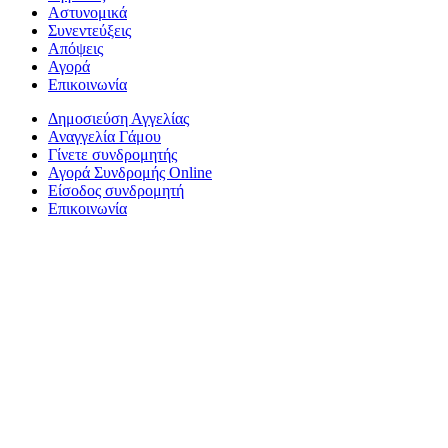
Αστυνομικά
Συνεντεύξεις
Απόψεις
Αγορά
Επικοινωνία
Δημοσιεύση Αγγελίας
Αναγγελία Γάμου
Γίνετε συνδρομητής
Αγορά Συνδρομής Online
Είσοδος συνδρομητή
Επικοινωνία