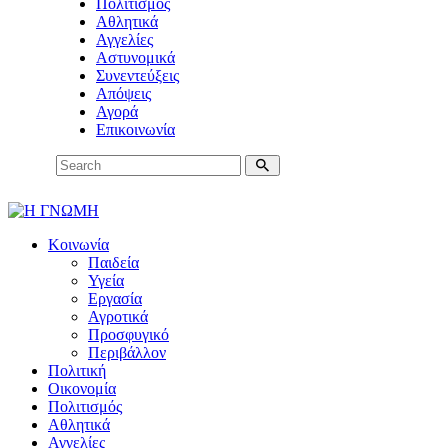
Πολιτισμός
Αθλητικά
Αγγελίες
Αστυνομικά
Συνεντεύξεις
Απόψεις
Αγορά
Επικοινωνία
Κοινωνία
Παιδεία
Υγεία
Εργασία
Αγροτικά
Προσφυγικό
Περιβάλλον
Πολιτική
Οικονομία
Πολιτισμός
Αθλητικά
Αγγελίες