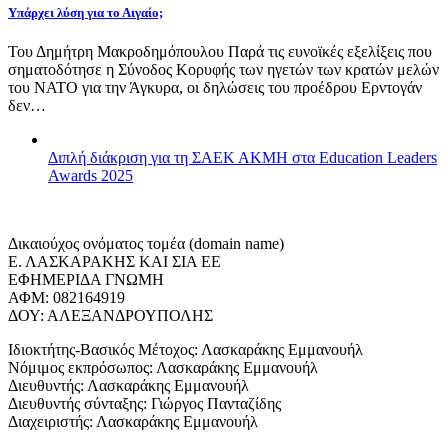
Υπάρχει λύση για το Αιγαίο;
Του Δημήτρη Μακροδημόπουλου Παρά τις ευνοϊκές εξελίξεις που
σηματοδότησε η Σύνοδος Κορυφής των ηγετών των κρατών μελών
του ΝΑΤΟ για την Άγκυρα, οι δηλώσεις του προέδρου Ερντογάν
δεν…
Διπλή διάκριση για τη ΣΑΕΚ ΑΚΜΗ στα Education Leaders
Awards 2025
Δικαιούχος ονόματος τομέα (domain name)
Ε. ΛΑΣΚΑΡΑΚΗΣ ΚΑΙ ΣΙΑ ΕΕ
ΕΦΗΜΕΡΙΔΑ ΓΝΩΜΗ
ΑΦΜ: 082164919
ΔΟΥ: ΑΛΕΞΑΝΔΡΟΥΠΟΛΗΣ
Ιδιοκτήτης-Βασικός Μέτοχος: Λασκαράκης Εμμανουήλ
Νόμιμος εκπρόσωπος: Λασκαράκης Εμμανουήλ
Διευθυντής: Λασκαράκης Εμμανουήλ
Διευθυντής σύνταξης: Γιώργος Πανταζίδης
Διαχειριστής: Λασκαράκης Εμμανουήλ