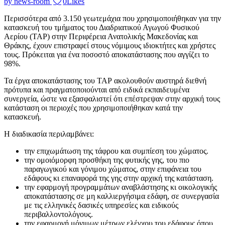
by news-room
0
Likes
Περισσότερα από 3.150 γεωτεμάχια που χρησιμοποιήθηκαν για την
κατασκευή του τμήματος του Διαδριατικού Αγωγού Φυσικού
Αερίου (ΤΑΡ) στην Περιφέρεια Ανατολικής Μακεδονίας και
Θράκης, έχουν επιστραφεί στους νόμιμους ιδιοκτήτες και χρήστες
τους. Πρόκειται για ένα ποσοστό αποκατάστασης που αγγίζει το
98%.
Τα έργα αποκατάστασης του ΤΑΡ ακολουθούν αυστηρά διεθνή
πρότυπα και πραγματοποιούνται από ειδικά εκπαιδευμένα
συνεργεία, ώστε να εξασφαλιστεί ότι επέστρεψαν στην αρχική τους
κατάσταση οι περιοχές που χρησιμοποιήθηκαν κατά την
κατασκευή.
Η διαδικασία περιλαμβάνει:
την επιχωμάτωση της τάφρου και συμπίεση του χώματος.
την ομοιόμορφη προσθήκη της φυτικής γης, του πιο
παραγωγικού και γόνιμου χώματος, στην επιφάνεια του
εδάφους κι επαναφορά της γης στην αρχική της κατάσταση.
την εφαρμογή προγραμμάτων αναβλάστησης κι οικολογικής
αποκατάστασης σε μη καλλιεργήσιμα εδάφη, σε συνεργασία
με τις ελληνικές δασικές υπηρεσίες και ειδικούς
περιβαλλοντολόγους.
την εφαρμογή μόνιμων μέτρων ελέγχου του εδάφους όπου