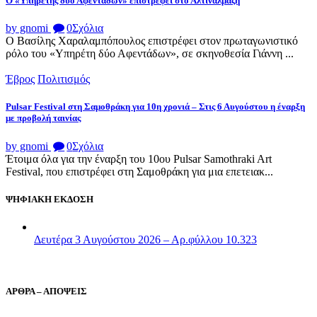
Ο «Υπηρέτης δύο Αφεντάδων» επιστρέφει στο Αλτιναλμάζη
by gnomi
0
Σχόλια
Ο Βασίλης Χαραλαμπόπουλος επιστρέφει στον πρωταγωνιστικό
ρόλο του «Υπηρέτη δύο Αφεντάδων», σε σκηνοθεσία Γιάννη ...
Έβρος
Πολιτισμός
Pulsar Festival στη Σαμοθράκη για 10η χρονιά – Στις 6 Αυγούστου η έναρξη
με προβολή ταινίας
by gnomi
0
Σχόλια
Έτοιμα όλα για την έναρξη του 10ου Pulsar Samothraki Art
Festival, που επιστρέφει στη Σαμοθράκη για μια επετειακ...
ΨΗΦΙΑΚΗ ΕΚΔΟΣΗ
Δευτέρα 3 Αυγούστου 2026 – Αρ.φύλλου 10.323
ΑΡΘΡΑ – ΑΠΟΨΕΙΣ