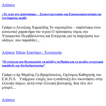
Απόψεις
«Το νερό στο απόσπασμα» – Συγκεντρωτισμός και Εμπορευματοποίηση για
ένα δημόσιο αγαθό
Γράφει ο Λευτέρης Χαμαλίδης Το νομοσχέδιο – ταφόπλακα στον
κοινωνικό χαρακτήρα του νερού Ο πρόσφατος νόμος του
Υπουργείου Περιβάλλοντος και Ενέργειας για τη διαχείριση των
υδάτων, που παραδίδει…
Απόψεις
Έβρος
Επιστήμη - Τεχνολογία
“Η ενέργεια που θα μπορούσε να αλλάξει τη Θράκη και το μεγάλο ενεργειακό
παράδοξο της Αλεξανδρούπολης”
Γράφει ο Δρ Μιχάλης Γρ.Βραχόπουλος, Ομότιμος Καθηγητής του
Ε.Κ.Π.Α. Υπάρχουν εποχές που η ανάπτυξη δεν σκοντάφτει στην
έλλειψη πόρων, αλλά στην έλλειψη βούλησης. Και τότε δεν
μπορεί…
Απόψεις