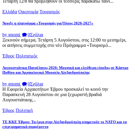
Τετάρτη 12/8 θα προβληθούν οι τέσσερις παρακάτω ταινί...
Ελλάδα
Οικονομία
Τουρισμός
Άνοιξε η πλατφόρμα «Τουρισμός για Όλους 2026-2027»
by gnomi
0
Σχόλια
Ξεκινούν σήμερα, Τετάρτη 5 Αυγούστου, στις 12:00 το μεσημέρι,
οι αιτήσεις συμμετοχής στο νέο Πρόγραμμα «Τουρισμό...
Έβρος
Πολιτισμός
Αυγουστιάτικη Πανσέληνος 2026: Μουσική και ελεύθερη είσοδος σε Κάστρο
Πυθίου και Αρχαιολογικό Μουσείο Αλεξανδρούπολης
by gnomi
0
Σχόλια
Η Εφορεία Αρχαιοτήτων Έβρου προσκαλεί το κοινό την
Παρασκευή 28 Αυγούστου σε μια ξεχωριστή βραδιά
Αυγουστιάτικης...
Έβρος
Πολιτική
ΤΕ ΚΚΕ Έβρου: Τα έργα στην Αλεξανδρούπολη υπηρετούν το ΝΑΤΟ και τα
επιχειρηματικά συμφέροντα