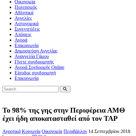
Οικονομία
Πολιτισμός
Αθλητικά
Αγγελίες
Αστυνομικά
Συνεντεύξεις
Απόψεις
Αγορά
Επικοινωνία
Δημοσιεύση Αγγελίας
Αναγγελία Γάμου
Γίνετε συνδρομητής
Αγορά Συνδρομής Online
Είσοδος συνδρομητή
Επικοινωνία
To 98% της γης στην Περιφέρεια ΑΜΘ
έχει ήδη αποκατασταθεί από τον ΤΑΡ
Αγροτικά
Κοινωνία
Οικονομία
Περιβάλλον
14 Σεπτεμβρίου 2018