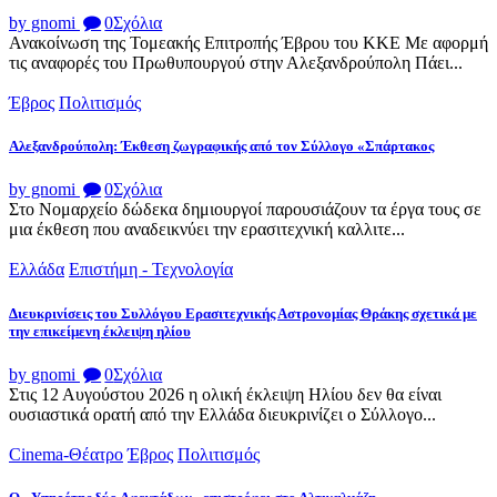
by gnomi
0
Σχόλια
Ανακοίνωση της Τομεακής Επιτροπής Έβρου του ΚΚΕ Με αφορμή
τις αναφορές του Πρωθυπουργού στην Αλεξανδρούπολη Πάει...
Έβρος
Πολιτισμός
Αλεξανδρούπολη: Έκθεση ζωγραφικής από τον Σύλλογο «Σπάρτακος
by gnomi
0
Σχόλια
Στο Νομαρχείο δώδεκα δημιουργοί παρουσιάζουν τα έργα τους σε
μια έκθεση που αναδεικνύει την ερασιτεχνική καλλιτε...
Ελλάδα
Επιστήμη - Τεχνολογία
Διευκρινίσεις του Συλλόγου Ερασιτεχνικής Αστρονομίας Θράκης σχετικά με
την επικείμενη έκλειψη ηλίου
by gnomi
0
Σχόλια
Στις 12 Αυγούστου 2026 η ολική έκλειψη Ηλίου δεν θα είναι
ουσιαστικά ορατή από την Ελλάδα διευκρινίζει ο Σύλλογο...
Cinema-Θέατρο
Έβρος
Πολιτισμός