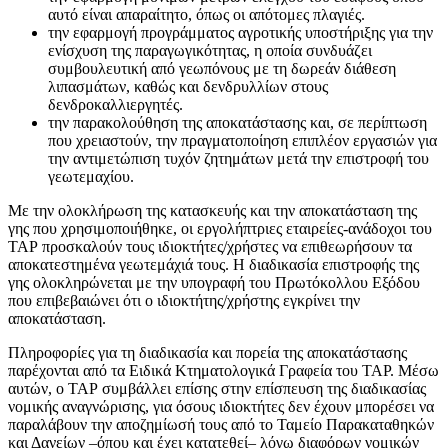
αυτό είναι απαραίτητο, όπως οι απότομες πλαγιές.
την εφαρμογή προγράμματος αγροτικής υποστήριξης για την
ενίσχυση της παραγωγικότητας, η οποία συνδυάζει
συμβουλευτική από γεωπόνους με τη δωρεάν διάθεση
λιπασμάτων, καθώς και δενδρυλλίων στους
δενδροκαλλιεργητές.
την παρακολούθηση της αποκατάστασης και, σε περίπτωση
που χρειαστούν, την πραγματοποίηση επιπλέον εργασιών για
την αντιμετώπιση τυχόν ζητημάτων μετά την επιστροφή του
γεωτεμαχίου.
Με την ολοκλήρωση της κατασκευής και την αποκατάσταση της
γης που χρησιμοποιήθηκε, οι εργολήπτριες εταιρείες-ανάδοχοι του
ΤΑΡ προσκαλούν τους ιδιοκτήτες/χρήστες να επιθεωρήσουν τα
αποκατεστημένα γεωτεμάχιά τους. Η διαδικασία επιστροφής της
γης ολοκληρώνεται με την υπογραφή του Πρωτόκολλου Εξόδου
που επιβεβαιώνει ότι ο ιδιοκτήτης/χρήστης εγκρίνει την
αποκατάσταση.
Πληροφορίες για τη διαδικασία και πορεία της αποκατάστασης
παρέχονται από τα Ειδικά Κτηματολογικά Γραφεία του ΤΑΡ. Μέσω
αυτών, ο ΤΑΡ συμβάλλει επίσης στην επίσπευση της διαδικασίας
νομικής αναγνώρισης, για όσους ιδιοκτήτες δεν έχουν μπορέσει να
παραλάβουν την αποζημίωσή τους από το Ταμείο Παρακαταθηκών
και Δανείων –όπου και έχει κατατεθεί– λόγω διαφόρων νομικών