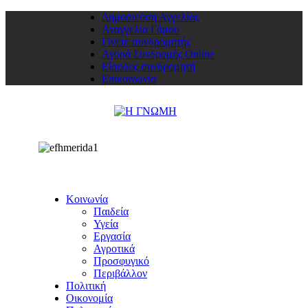
Δημοσιεύση Αγγελίας
Αναγγελία Γάμου
Γίνετε συνδρομητής
Αγορά Συνδρομής Online
Είσοδος συνδρομητή
Επικοινωνία
Κοινωνία
Παιδεία
Υγεία
Εργασία
Αγροτικά
Προσφυγικό
Περιβάλλον
Πολιτική
Οικονομία