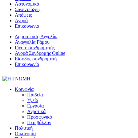
Αστυνομικά
Συνεντεύξεις
Απόψεις
Αγορά
Επικοινωνία
Δημοσιεύση Αγγελίας
Αναγγελία Γάμου
Γίνετε συνδρομητής
Αγορά Συνδρομής Online
Είσοδος συνδρομητή
Επικοινωνία
Κοινωνία
Παιδεία
Υγεία
Εργασία
Αγροτικά
Προσφυγικό
Περιβάλλον
Πολιτική
Οικονομία