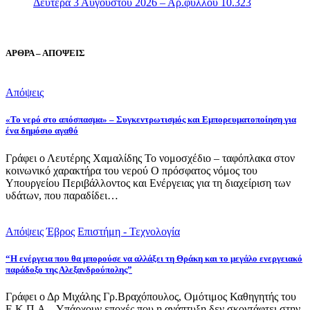
Δευτέρα 3 Αυγούστου 2026 – Αρ.φύλλου 10.323
ΑΡΘΡΑ – ΑΠΟΨΕΙΣ
Απόψεις
«Το νερό στο απόσπασμα» – Συγκεντρωτισμός και Εμπορευματοποίηση για
ένα δημόσιο αγαθό
Γράφει ο Λευτέρης Χαμαλίδης Το νομοσχέδιο – ταφόπλακα στον
κοινωνικό χαρακτήρα του νερού Ο πρόσφατος νόμος του
Υπουργείου Περιβάλλοντος και Ενέργειας για τη διαχείριση των
υδάτων, που παραδίδει…
Απόψεις
Έβρος
Επιστήμη - Τεχνολογία
“Η ενέργεια που θα μπορούσε να αλλάξει τη Θράκη και το μεγάλο ενεργειακό
παράδοξο της Αλεξανδρούπολης”
Γράφει ο Δρ Μιχάλης Γρ.Βραχόπουλος, Ομότιμος Καθηγητής του
Ε.Κ.Π.Α. Υπάρχουν εποχές που η ανάπτυξη δεν σκοντάφτει στην