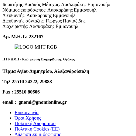
Ιδιοκτήτης-Βασικός Μέτοχος: Λασκαράκης Εμμανουήλ
Νόμιμος εκπρόσωπος: Λασκαράκης Εμμανουήλ
Διευθυντής: Λασκαράκης Εμμανουήλ
Διευθυντής σύνταξης: Γιώργος Πανταζίδης
Διαχειριστής: Λασκαράκης Εμμανουήλ
Αρ. Μ.Η.Τ.: 232167
Η ΓΝΩΜΗ - Καθημερινή Εφημερίδα της Θράκης
Τέρμα Αγίου Δημητρίου, Αλεξανδρούπολη
Τηλ 25510 24222, 29888
Fax : 25510 80606
email : gnomi@gnomionline.gr
Επικοινωνία
Όροι Χρήσης
Πολιτική Απορρήτου
Πολιτική Cookies (ΕΕ)
Δήλωση Συμμόρφωσης