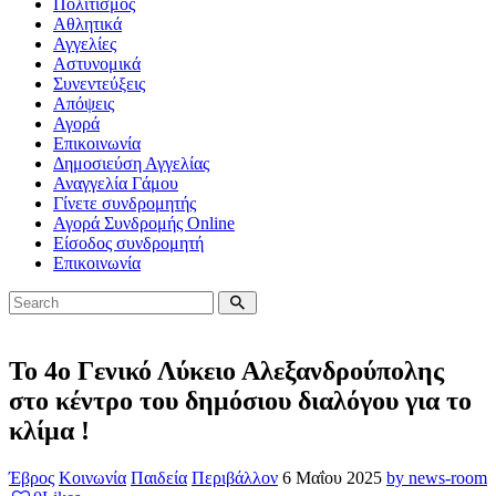
Πολιτισμός
Αθλητικά
Αγγελίες
Αστυνομικά
Συνεντεύξεις
Απόψεις
Αγορά
Επικοινωνία
Δημοσιεύση Αγγελίας
Αναγγελία Γάμου
Γίνετε συνδρομητής
Αγορά Συνδρομής Online
Είσοδος συνδρομητή
Επικοινωνία
Το 4ο Γενικό Λύκειο Αλεξανδρούπολης
στο κέντρο του δημόσιου διαλόγου για το
κλίμα !
Έβρος
Κοινωνία
Παιδεία
Περιβάλλον
6 Μαΐου 2025
by news-room