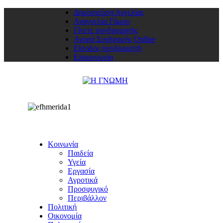
Δημοσιεύση Αγγελίας
Αναγγελία Γάμου
Γίνετε συνδρομητής
Αγορά Συνδρομής Online
Είσοδος συνδρομητή
Επικοινωνία
Κοινωνία
Παιδεία
Υγεία
Εργασία
Αγροτικά
Προσφυγικό
Περιβάλλον
Πολιτική
Οικονομία