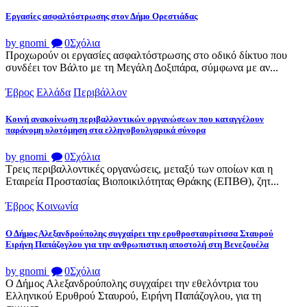
Εργασίες ασφαλτόστρωσης στον Δήμο Ορεστιάδας
by gnomi
0
Σχόλια
Προχωρούν οι εργασίες ασφαλτόστρωσης στο οδικό δίκτυο που
συνδέει τον Βάλτο με τη Μεγάλη Δοξιπάρα, σύμφωνα με αν...
Έβρος
Ελλάδα
Περιβάλλον
Κοινή ανακοίνωση περιβαλλοντικών οργανώσεων που καταγγέλουν
παράνομη υλοτόμηση στα ελληνοβουλγαρικά σύνορα
by gnomi
0
Σχόλια
Τρεις περιβαλλοντικές οργανώσεις, μεταξύ των οποίων και η
Εταιρεία Προστασίας Βιοποικιλότητας Θράκης (ΕΠΒΘ), ζητ...
Έβρος
Κοινωνία
Ο Δήμος Αλεξανδρούπολης συγχαίρει την ερυθροσταυρίτισσα Σταυρού
Ειρήνη Παπάζογλου για την ανθρωπιστικη αποστολή στη Βενεζουέλα
by gnomi
0
Σχόλια
Ο Δήμος Αλεξανδρούπολης συγχαίρει την εθελόντρια του
Ελληνικού Ερυθρού Σταυρού, Ειρήνη Παπάζογλου, για τη