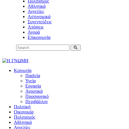
Πολιτισμός
Αθλητικά
Αγγελίες
Αστυνομικά
Συνεντεύξεις
Απόψεις
Αγορά
Επικοινωνία
Κοινωνία
Παιδεία
Υγεία
Εργασία
Αγροτικά
Προσφυγικό
Περιβάλλον
Πολιτική
Οικονομία
Πολιτισμός
Αθλητικά
Αγγελίες