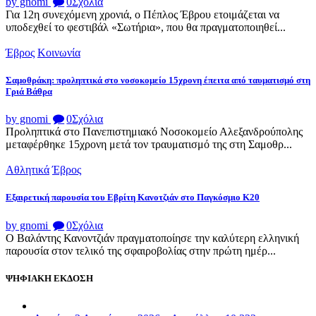
by gnomi
0
Σχόλια
Για 12η συνεχόμενη χρονιά, ο Πέπλος Έβρου ετοιμάζεται να
υποδεχθεί το φεστιβάλ «Σωτήρια», που θα πραγματοποιηθεί...
Έβρος
Κοινωνία
Σαμοθράκη: προληπτικά στο νοσοκομείο 15χρονη έπειτα από ταυματισμό στη
Γριά Βάθρα
by gnomi
0
Σχόλια
Προληπτικά στο Πανεπιστημιακό Νοσοκομείο Αλεξανδρούπολης
μεταφέρθηκε 15χρονη μετά τον τραυματισμό της στη Σαμοθρ...
Αθλητικά
Έβρος
Εξαιρετική παρουσία του Εβρίτη Κανοτζιάν στο Παγκόσμιο Κ20
by gnomi
0
Σχόλια
Ο Βαλάντης Κανοντζιάν πραγματοποίησε την καλύτερη ελληνική
παρουσία στον τελικό της σφαιροβολίας στην πρώτη ημέρ...
ΨΗΦΙΑΚΗ ΕΚΔΟΣΗ