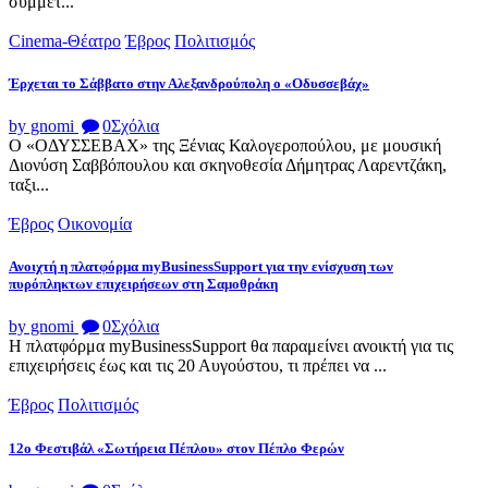
συμμετ...
Cinema-Θέατρο
Έβρος
Πολιτισμός
Έρχεται το Σάββατο στην Αλεξανδρούπολη ο «Οδυσσεβάχ»
by gnomi
0
Σχόλια
Ο «ΟΔΥΣΣΕΒΑΧ» της Ξένιας Καλογεροπούλου, με μουσική
Διονύση Σαββόπουλου και σκηνοθεσία Δήμητρας Λαρεντζάκη,
ταξι...
Έβρος
Οικονομία
Ανοιχτή η πλατφόρμα myBusinessSupport για την ενίσχυση των
πυρόπληκτων επιχειρήσεων στη Σαμοθράκη
by gnomi
0
Σχόλια
Η πλατφόρμα myBusinessSupport θα παραμείνει ανοικτή για τις
επιχειρήσεις έως και τις 20 Αυγούστου, τι πρέπει να ...
Έβρος
Πολιτισμός
12ο Φεστιβάλ «Σωτήρεια Πέπλου» στον Πέπλο Φερών