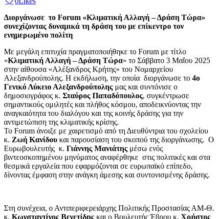
0
Likes
Διοργάνωσε το Forum «Κλιματική Αλλαγή – Δράση Τώρα»
συνεχίζοντας δυναμικά τη δράση του με επίκεντρο τον
ενημερωμένο πολίτη
Με μεγάλη επιτυχία πραγματοποιήθηκε το Forum με τίτλο
«
Κλιματική Αλλαγή – Δράση Τώρα
» το Σάββατο 3 Μαΐου 2025
στην αίθουσα «Αλέξανδρος Κρήτης» του Νομαρχείου
Αλεξανδρούπολης. Η εκδήλωση, την οποία διοργάνωσε το
4ο
Γενικό Λύκειο Αλεξανδρούπολης
μας και συντόνισε ο
δημοσιογράφος κ.
Σταύρος Παπαδόπουλος
, συγκέντρωσε
σημαντικούς ομιλητές και πλήθος κόσμου, αποδεικνύοντας την
αναγκαιότητα του διαλόγου και της κοινής δράσης για την
αντιμετώπιση της κλιματικής κρίσης.
Το Forum άνοιξε με χαιρετισμό από τη Διευθύντρια του σχολείου
κ.
Ζωή Κανίδου
και παρουσίαση του σκοπού της διοργάνωσης. Ο
Ευρωβουλευτής κ.
Γιάννης Μανιάτης
μέσω ενός
βιντεοσκοπημένου μηνύματος αναφέρθηκε στις πολιτικές και στα
θεσμικά εργαλεία που εφαρμόζονται σε ευρωπαϊκό επίπεδο,
δίνοντας έμφαση στην ανάγκη άμεσης και συντονισμένης δράσης.
Στη συνέχεια, ο Αντιπεριφερειάρχης Πολιτικής Προστασίας ΑΜ-Θ.
κ.
Κωνσταντίνος Βενετίδης
και ο Βουλευτής Έβρου κ.
Χρήστος