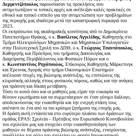
Δερμεντζόπουλος
παρουσίασαν τις προκλήσεις που
αντιμετωπίζουν οι τοπικές αρχές και ανέδειξαν καλές πρακτικές σε
εθνικό και τοπικό επίπεδο για την αντιμετώπιση των προβλημάτων
της περιοχής μας ιδιαίτερα μετά την καταστροφική πυρκαγιά του
2023.
Οι εκπρόσωποι της ακαδημαϊκής κοινότητας από το Δημοκρίτειο
Πανεπιστήμιο Θράκης, ο κ.
Βασίλειος Αγγελίδης
, Καθηγητής στο
Τμήμα Ηλεκτρολόγων Μηχανικών και Μηχανικών Υπολογιστών
στην Πολυτεχνική Σχολή του ΔΠΘ, ο κ.
Γεώργιος Τσαντόπουλος
,
Καθηγητής και Πρόεδρος του τμήματος Δασολογίας και
Διαχείρισης Περιβάλλοντος και Φυσικών Πόρων και ο
κ.
Κωνσταντίνος Ρηγόπουλος
, Επίκουρος Καθηγητής Μάρκετινγκ
και Έρευνας Αγοράς στο τμήμα Οικονομικών Επιστημών
ανέλυσαν πτυχές της βιώσιμης ανάπτυξης, τις επιπτώσεις της
κλιματικής αλλαγής στους φυσικούς πόρους, καθώς και την ανάγκη
για πράσινη και δίκαιη μετάβαση.
Τόσο το κοινό όσο και οι μαθητές μας είχαν την ευκαιρία να
θέσουν ερωτήματα και να συμμετάσχουν σε έναν γόνιμο διάλογο,
αποδεικνύοντας την ευαισθησία και την ενεργή στάση τους
απέναντι σε ένα από τα πιο κρίσιμα ζητήματα της εποχής μας.
Η δράση αυτή εντάσσεται στο ευρύτερο πλαίσιο των δράσεων της
ομάδας EPAS: Σχολεία – Πρέσβεις του Ευρωπαϊκού Κοινοβουλίου
του σχολείου μας και στοχεύει στην ευαισθητοποίηση των
μαθητών σε θέματα πράσινης βιώσιμης ανάπτυξης, ενισχύοντας
παράλληλα τον ρόλο του σχολείου ως φορέα δημοκρατικού