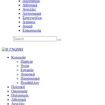
Πολιτισμός
Αθλητικά
Αγγελίες
Αστυνομικά
Συνεντεύξεις
Απόψεις
Αγορά
Επικοινωνία
Κοινωνία
Παιδεία
Υγεία
Εργασία
Αγροτικά
Προσφυγικό
Περιβάλλον
Πολιτική
Οικονομία
Πολιτισμός
Αθλητικά
Αγγελίες