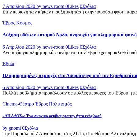
7 Απριλίου 2020
by news-room
0
Likes
0
Σχόλια
Στην περιοχή των κήπων η αυξητική τάση στην παρούσα φάση, παραμέ
Έβρος
Κόσμος
Αύξηση υδάτων ποταμού Άρδα, ανησυχία για πλημμυρικά φαινό
6 Απριλίου 2020
by news-room
0
Likes
0
Σχόλια
Ανησυχία για πλημμυρικά φαινόμενα στον Έβρο έχει προκληθεί από 
Έβρος
Πλημμυρισμένες περιοχές στο Διδυμότειχο από τον Ερυθροπότα
6 Απριλίου 2020
by news-room
0
Likes
0
Σχόλια
Πολλά προβλήματα προκάλεσαν σε πολλές περιοχές του Έβρου η π
Cinema-Θέατρο
Έβρος
Πολιτισμός
«ΑΗ ΛΑΟΣ»: Ένα σκηνικό ρέκβιεμ για την ήττα ενός λαού
by gnomi
0
Σχόλια
Την Παρασκευή 7 Αυγούστου, στις 21.15, στο Θέατρο Αλτιναλμάζη 