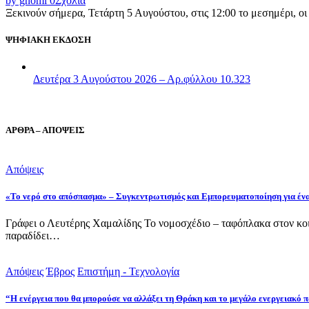
by gnomi
0
Σχόλια
Ξεκινούν σήμερα, Τετάρτη 5 Αυγούστου, στις 12:00 το μεσημέρι, ο
ΨΗΦΙΑΚΗ ΕΚΔΟΣΗ
Δευτέρα 3 Αυγούστου 2026 – Αρ.φύλλου 10.323
ΑΡΘΡΑ – ΑΠΟΨΕΙΣ
Απόψεις
«Το νερό στο απόσπασμα» – Συγκεντρωτισμός και Εμπορευματοποίηση για έν
Γράφει ο Λευτέρης Χαμαλίδης Το νομοσχέδιο – ταφόπλακα στον κοι
παραδίδει…
Απόψεις
Έβρος
Επιστήμη - Τεχνολογία
“Η ενέργεια που θα μπορούσε να αλλάξει τη Θράκη και το μεγάλο ενεργειακό