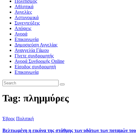
Πολιτισμός
Αθλητικά
Αγγελίες
Αστυνομικά
Συνεντεύξεις
Απόψεις
Αγορά
Επικοινωνία
Δημοσιεύση Αγγελίας
Αναγγελία Γάμου
Γίνετε συνδρομητής
Αγορά Συνδρομής Online
Είσοδος συνδρομητή
Επικοινωνία
Tag: πλημμύρες
Έβρος
Πολιτική
Βελτιωμένη η εικόνα της στάθμης των υδάτων των ποταμών το