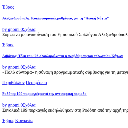
Έβρος
Αλεξανδρούπολη: Κυκλοφοριακές ρυθμίσεις για τη “Λευκή Νύχτα”
by gnomi
0
Σχόλια
Σύμφωνα με ανακοίνωση του Εμπορικού Συλλόγου Αλεξανδρούπολης,
Έβρος
Λιβάνιος: Τέλη του ’26 ολοκληρώνεται η αναβάθμιση του τελωνείου Κήπων
by gnomi
0
Σχόλια
«Πολύ σύντομα» η σύναψη προγραμματικής σύμβασης για τη μετεγκ
Περιβάλλον
Περιφέρεια
Ροδόπη: 199 πυρκαγιές κατά την αντιπυρική περίοδο
by gnomi
0
Σχόλια
Συνολικά 199 πυρκαγιές εκδηλώθηκαν στη Ροδόπη από την αρχή της α
Έβρος
Κοινωνία