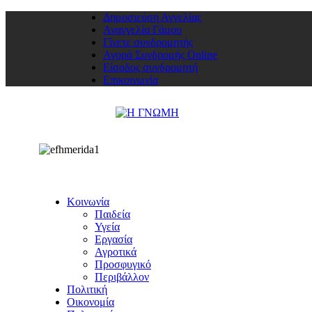
Δημοσιεύση Αγγελίας
Αναγγελία Γάμου
Γίνετε συνδρομητής
Αγορά Συνδρομής Online
Είσοδος συνδρομητή
Επικοινωνία
Κοινωνία
Παιδεία
Υγεία
Εργασία
Αγροτικά
Προσφυγικό
Περιβάλλον
Πολιτική
Οικονομία