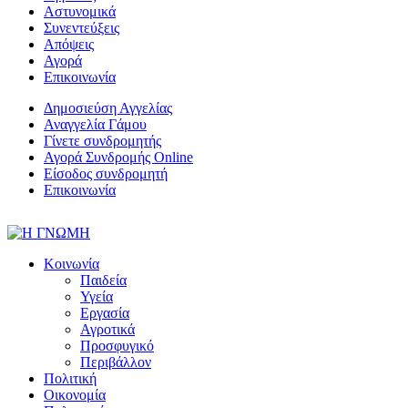
Αστυνομικά
Συνεντεύξεις
Απόψεις
Αγορά
Επικοινωνία
Δημοσιεύση Αγγελίας
Αναγγελία Γάμου
Γίνετε συνδρομητής
Αγορά Συνδρομής Online
Είσοδος συνδρομητή
Επικοινωνία
Κοινωνία
Παιδεία
Υγεία
Εργασία
Αγροτικά
Προσφυγικό
Περιβάλλον
Πολιτική
Οικονομία