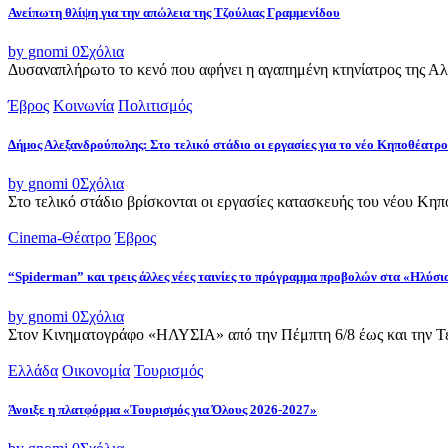
Ανείπωτη θλίψη για την απώλεια της Τζούλιας Γραμμενίδου
by gnomi
0
Σχόλια
Δυσαναπλήρωτο το κενό που αφήνει η αγαπημένη κτηνίατρος της Αλεξ
Έβρος
Κοινωνία
Πολιτισμός
Δήμος Αλεξανδρούπολης: Στο τελικό στάδιο οι εργασίες για το νέο Κηποθέατρο
by gnomi
0
Σχόλια
Στο τελικό στάδιο βρίσκονται οι εργασίες κατασκευής του νέου Κ
Cinema-Θέατρο
Έβρος
“Spiderman” και τρεις άλλες νέες ταινίες το πρόγραμμα προβολών στα «Ηλύσι
by gnomi
0
Σχόλια
Στον Κινηματογράφο «ΗΛΥΣΙΑ» από την Πέμπτη 6/8 έως και την Τετ
Ελλάδα
Οικονομία
Τουρισμός
Άνοιξε η πλατφόρμα «Τουρισμός για Όλους 2026-2027»