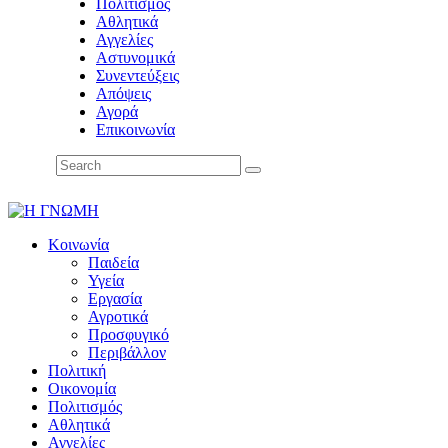
Πολιτισμός
Αθλητικά
Αγγελίες
Αστυνομικά
Συνεντεύξεις
Απόψεις
Αγορά
Επικοινωνία
Κοινωνία
Παιδεία
Υγεία
Εργασία
Αγροτικά
Προσφυγικό
Περιβάλλον
Πολιτική
Οικονομία
Πολιτισμός
Αθλητικά
Αγγελίες