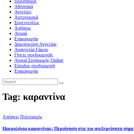
Πολιτισμός
Αθλητικά
Αγγελίες
Αστυνομικά
Συνεντεύξεις
Απόψεις
Αγορά
Επικοινωνία
Δημοσιεύση Αγγελίας
Αναγγελία Γάμου
Γίνετε συνδρομητής
Αγορά Συνδρομής Online
Είσοδος συνδρομητή
Επικοινωνία
Tag: καραντίνα
Απόψεις
Πολιτισμός
Ημερολόγια καραντίνας: Περιήγηση στα πιο ανεξερεύνητα σημε