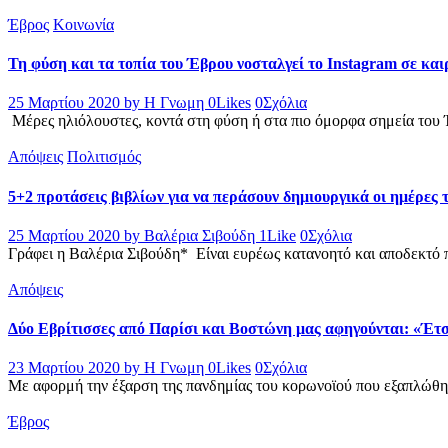
Έβρος
Κοινωνία
Τη φύση και τα τοπία του Έβρου νοσταλγεί το Instagram σε και
25 Μαρτίου 2020
by Η Γνωμη
0
Likes
0
Σχόλια
Μέρες ηλιόλουστες, κοντά στη φύση ή στα πιο όμορφα σημεία του Έ
Απόψεις
Πολιτισμός
5+2 προτάσεις βιβλίων για να περάσουν δημιουργικά οι ημέρες 
25 Μαρτίου 2020
by Βαλέρια Σιβούδη
1
Like
0
Σχόλια
Γράφει η Βαλέρια Σιβούδη* Είναι ευρέως κατανοητό και αποδεκτό πω
Απόψεις
Δύο Εβρίτισσες από Παρίσι και Βοστώνη μας αφηγούνται: «Έτσ
23 Μαρτίου 2020
by Η Γνωμη
0
Likes
0
Σχόλια
Με αφορμή την έξαρση της πανδημίας του κορωνοϊού που εξαπλώθηκε
Έβρος