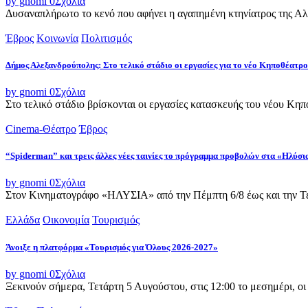
by gnomi
0
Σχόλια
Δυσαναπλήρωτο το κενό που αφήνει η αγαπημένη κτηνίατρος της Αλεξ
Έβρος
Κοινωνία
Πολιτισμός
Δήμος Αλεξανδρούπολης: Στο τελικό στάδιο οι εργασίες για το νέο Κηποθέατρο
by gnomi
0
Σχόλια
Στο τελικό στάδιο βρίσκονται οι εργασίες κατασκευής του νέου Κ
Cinema-Θέατρο
Έβρος
“Spiderman” και τρεις άλλες νέες ταινίες το πρόγραμμα προβολών στα «Ηλύσι
by gnomi
0
Σχόλια
Στον Κινηματογράφο «ΗΛΥΣΙΑ» από την Πέμπτη 6/8 έως και την Τετ
Ελλάδα
Οικονομία
Τουρισμός
Άνοιξε η πλατφόρμα «Τουρισμός για Όλους 2026-2027»
by gnomi
0
Σχόλια
Ξεκινούν σήμερα, Τετάρτη 5 Αυγούστου, στις 12:00 το μεσημέρι, ο