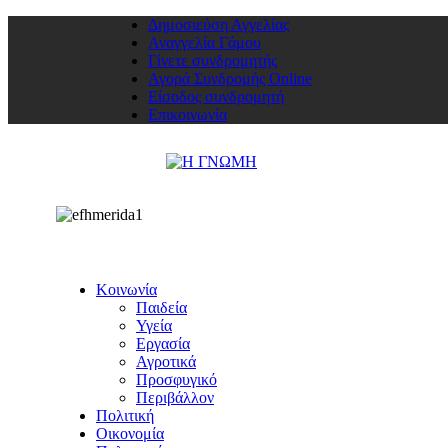
Δημοσιεύση Αγγελίας
Αναγγελία Γάμου
Γίνετε συνδρομητής
Αγορά Συνδρομής Online
Είσοδος συνδρομητή
Επικοινωνία
Κοινωνία
Παιδεία
Υγεία
Εργασία
Αγροτικά
Προσφυγικό
Περιβάλλον
Πολιτική
Οικονομία