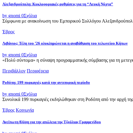
Αλεξανδρούπολη: Κυκλοφοριακές ρυθμίσεις για τη “Λευκή Νύχτα”
by gnomi
0
Σχόλια
Σύμφωνα με ανακοίνωση του Εμπορικού Συλλόγου Αλεξανδρούπολης,
Έβρος
Λιβάνιος: Τέλη του ’26 ολοκληρώνεται η αναβάθμιση του τελωνείου Κήπων
by gnomi
0
Σχόλια
«Πολύ σύντομα» η σύναψη προγραμματικής σύμβασης για τη μετεγκ
Περιβάλλον
Περιφέρεια
Ροδόπη: 199 πυρκαγιές κατά την αντιπυρική περίοδο
by gnomi
0
Σχόλια
Συνολικά 199 πυρκαγιές εκδηλώθηκαν στη Ροδόπη από την αρχή της α
Έβρος
Κοινωνία
Ανείπωτη θλίψη για την απώλεια της Τζούλιας Γραμμενίδου