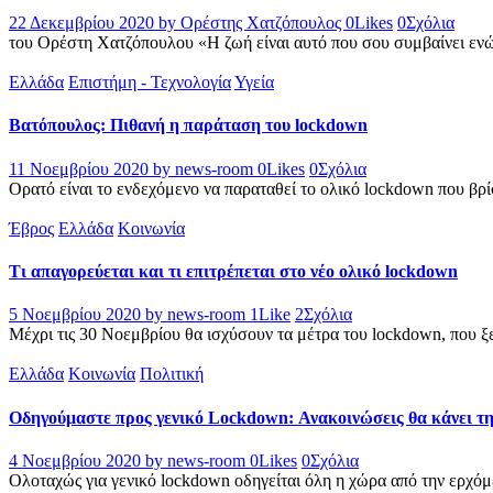
22 Δεκεμβρίου 2020
by Ορέστης Χατζόπουλος
0
Likes
0
Σχόλια
του Ορέστη Χατζόπουλου «Η ζωή είναι αυτό που σου συμβαίνει ενώ
Ελλάδα
Επιστήμη - Τεχνολογία
Υγεία
Βατόπουλος: Πιθανή η παράταση του lockdown
11 Νοεμβρίου 2020
by news-room
0
Likes
0
Σχόλια
Ορατό είναι το ενδεχόμενο να παραταθεί το ολικό lockdown που βρίσ
Έβρος
Ελλάδα
Κοινωνία
Τι απαγορεύεται και τι επιτρέπεται στο νέο ολικό lockdown
5 Νοεμβρίου 2020
by news-room
1
Like
2
Σχόλια
Μέχρι τις 30 Νοεμβρίου θα ισχύσουν τα μέτρα του lockdown, που ξε
Ελλάδα
Κοινωνία
Πολιτική
Οδηγούμαστε προς γενικό Lockdown: Ανακοινώσεις θα κάνει τ
4 Νοεμβρίου 2020
by news-room
0
Likes
0
Σχόλια
Ολοταχώς για γενικό lockdown οδηγείται όλη η χώρα από την ερχό