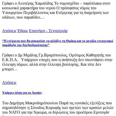
Γράφει ο Λευτέρης Χαμαλίδης Το νομοσχέδιο – ταφόπλακα στον
κοινωνικό χαρακτήρα του νερού Ο πρόσφατος νόμος του
Υπουργείου Περιβάλλοντος και Ενέργειας για τη διαχείριση των
υδάτων, που παραδίδει…
Απόψεις
Έβρος
Επιστήμη - Τεχνολογία
“Η ενέργεια που θα μπορούσε να αλλάξει τη Θράκη και το μεγάλο ενεργειακό
παράδοξο της Αλεξανδρούπολης”
Γράφει ο Δρ Μιχάλης Γρ.Βραχόπουλος, Ομότιμος Καθηγητής του
Ε.Κ.Π.Α. Υπάρχουν εποχές που η ανάπτυξη δεν σκοντάφτει στην
έλλειψη πόρων, αλλά στην έλλειψη βούλησης. Και τότε δεν
μπορεί…
Απόψεις
Υπάρχει λύση για το Αιγαίο;
Του Δημήτρη Μακροδημόπουλου Παρά τις ευνοϊκές εξελίξεις που
σηματοδότησε η Σύνοδος Κορυφής των ηγετών των κρατών μελών
του ΝΑΤΟ για την Άγκυρα, οι δηλώσεις του προέδρου Ερντογάν