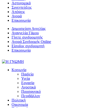
Αστυνομικά
Συνεντεύξεις
Απόψεις
Αγορά
Επικοινωνία
Δημοσιεύση Αγγελίας
Αναγγελία Γάμου
Γίνετε συνδρομητής
Αγορά Συνδρομής Online
Είσοδος συνδρομητή
Επικοινωνία
Κοινωνία
Παιδεία
Υγεία
Εργασία
Αγροτικά
Προσφυγικό
Περιβάλλον
Πολιτική
Οικονομία