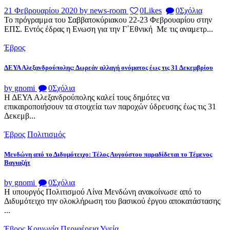
21 Φεβρουαρίου 2020
by news-room
0
Likes
0
Σχόλια
Το πρόγραμμα του Σαββατοκύριακου 22-23 Φεβρουαρίου στην
ΕΠΣ. Εντός έδρας η Ενωση για την Γ΄Εθνική Με τις αναμετρ...
Έβρος
ΔΕΥΑ Αλεξανδρούπολης: Δωρεάν αλλαγή ονόματος έως τις 31 Δεκεμβρίου
by gnomi
0
Σχόλια
Η ΔΕΥΑ Αλεξανδρούπολης καλεί τους δημότες να
επικαιροποιήσουν τα στοιχεία των παροχών ύδρευσης έως τις 31
Δεκεμβ...
Έβρος
Πολιτισμός
Μενδώνη από το Διδυμότειχο: Τέλος Αυγούστου παραδίδεται το Τέμενος
Βαγιαζήτ
by gnomi
0
Σχόλια
Η υπουργός Πολιτισμού Λίνα Μενδώνη ανακοίνωσε από το
Διδυμότειχο την ολοκλήρωση του βασικού έργου αποκατάστασης
...
Έβρος
Κοινωνία
Περιφέρεια
Υγεία