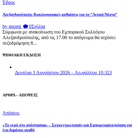
Έβρος
Αλεξανδρούπολη: Κυκλοφοριακές ρυθμίσεις για τη “Λευκή Νύχτα”
by gnomi
0
Σχόλια
Σύμφωνα με ανακοίνωση του Εμπορικού Συλλόγου
Αλεξανδρούπολης, από τις 17.00 το απόγευμα θα ισχύσει
πεζοδρόμηση 8...
ΨΗΦΙΑΚΗ ΕΚΔΟΣΗ
Δευτέρα 3 Αυγούστου 2026 – Αρ.φύλλου 10.323
ΑΡΘΡΑ – ΑΠΟΨΕΙΣ
Απόψεις
«Το νερό στο απόσπασμα» – Συγκεντρωτισμός και Εμπορευματοποίηση για
ένα δημόσιο αγαθό