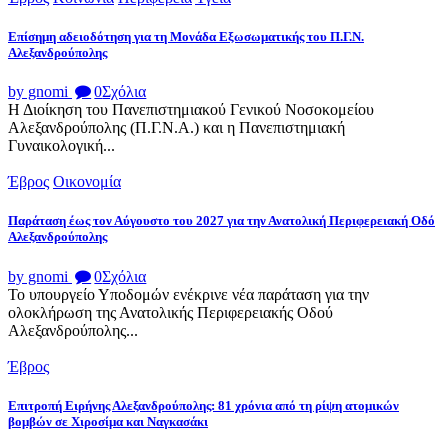
Επίσημη αδειοδότηση για τη Μονάδα Εξωσωματικής του Π.Γ.Ν.
Αλεξανδρούπολης
by gnomi
0
Σχόλια
Η Διοίκηση του Πανεπιστημιακού Γενικού Νοσοκομείου
Αλεξανδρούπολης (Π.Γ.Ν.Α.) και η Πανεπιστημιακή
Γυναικολογική...
Έβρος
Οικονομία
Παράταση έως τον Αύγουστο του 2027 για την Ανατολική Περιφερειακή Οδό
Αλεξανδρούπολης
by gnomi
0
Σχόλια
Το υπουργείο Υποδομών ενέκρινε νέα παράταση για την
ολοκλήρωση της Ανατολικής Περιφερειακής Οδού
Αλεξανδρούπολης...
Έβρος
Επιτροπή Ειρήνης Αλεξανδρούπολης: 81 χρόνια από τη ρίψη ατομικών
βομβών σε Χιροσίμα και Ναγκασάκι