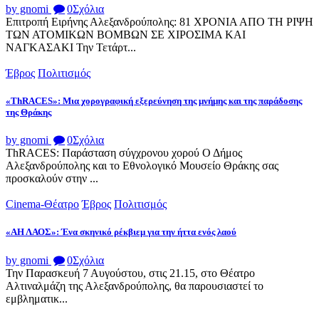
by gnomi
0
Σχόλια
Επιτροπή Ειρήνης Αλεξανδρούπολης: 81 ΧΡΟΝΙΑ ΑΠΟ ΤΗ ΡΙΨΗ
ΤΩΝ ΑΤΟΜΙΚΩΝ ΒΟΜΒΩΝ ΣΕ ΧΙΡΟΣΙΜΑ ΚΑΙ
ΝΑΓΚΑΣΑΚΙ Την Τετάρτ...
Έβρος
Πολιτισμός
«ThRACES»: Μια χορογραφική εξερεύνηση της μνήμης και της παράδοσης
της Θράκης
by gnomi
0
Σχόλια
ThRACES: Παράσταση σύγχρονου χορού Ο Δήμος
Αλεξανδρούπολης και το Εθνολογικό Μουσείο Θράκης σας
προσκαλούν στην ...
Cinema-Θέατρο
Έβρος
Πολιτισμός
«ΑΗ ΛΑΟΣ»: Ένα σκηνικό ρέκβιεμ για την ήττα ενός λαού
by gnomi
0
Σχόλια
Την Παρασκευή 7 Αυγούστου, στις 21.15, στο Θέατρο
Αλτιναλμάζη της Αλεξανδρούπολης, θα παρουσιαστεί το
εμβληματικ...