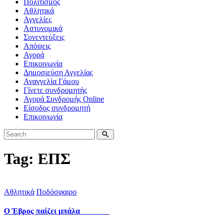
Πολιτισμός
Αθλητικά
Αγγελίες
Αστυνομικά
Συνεντεύξεις
Απόψεις
Αγορά
Επικοινωνία
Δημοσιεύση Αγγελίας
Αναγγελία Γάμου
Γίνετε συνδρομητής
Αγορά Συνδρομής Online
Είσοδος συνδρομητή
Επικοινωνία
Tag: ΕΠΣ
Αθλητικά
Ποδόσφαιρο
Ο Έβρος παίζει μπάλα