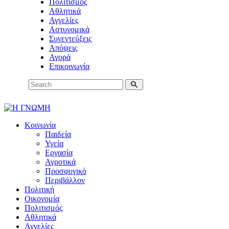
Πολιτισμός
Αθλητικά
Αγγελίες
Αστυνομικά
Συνεντεύξεις
Απόψεις
Αγορά
Επικοινωνία
Κοινωνία
Παιδεία
Υγεία
Εργασία
Αγροτικά
Προσφυγικό
Περιβάλλον
Πολιτική
Οικονομία
Πολιτισμός
Αθλητικά
Αγγελίες