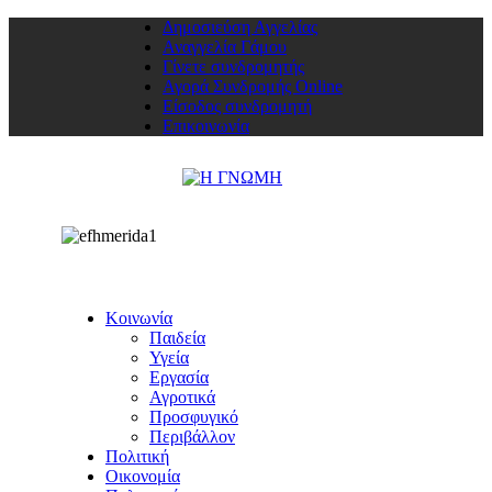
Δημοσιεύση Αγγελίας
Αναγγελία Γάμου
Γίνετε συνδρομητής
Αγορά Συνδρομής Online
Είσοδος συνδρομητή
Επικοινωνία
Κοινωνία
Παιδεία
Υγεία
Εργασία
Αγροτικά
Προσφυγικό
Περιβάλλον
Πολιτική
Οικονομία