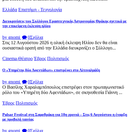
Ελλάδα
Επιστήμη - Τεχνολογία
Διευκρινίσεις του Συλλόγου Ερασιτεχνικής Αστρονομίας Θράκης σχετικά με
την επικείμενη έκλειψη ηλίου
by gnomi
0
Σχόλια
Στις 12 Αυγούστου 2026 η ολική έκλειψη Ηλίου δεν θα είναι
ουσιαστικά ορατή από την Ελλάδα διευκρινίζει ο Σύλλογο...
Cinema-Θέατρο
Έβρος
Πολιτισμός
Ο «Υπηρέτης δύο Αφεντάδων» επιστρέφει στο Αλτιναλμάζη
by gnomi
0
Σχόλια
Ο Βασίλης Χαραλαμπόπουλος επιστρέφει στον πρωταγωνιστικό
ρόλο του «Υπηρέτη δύο Αφεντάδων», σε σκηνοθεσία Γιάννη ...
Έβρος
Πολιτισμός
Pulsar Festival στη Σαμοθράκη για 10η χρονιά – Στις 6 Αυγούστου η έναρξη
με προβολή ταινίας
by gnomi
0
Σχόλια