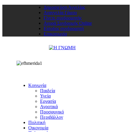
Δημοσιεύση Αγγελίας
Αναγγελία Γάμου
Γίνετε συνδρομητής
Αγορά Συνδρομής Online
Είσοδος συνδρομητή
Επικοινωνία
Κοινωνία
Παιδεία
Υγεία
Εργασία
Αγροτικά
Προσφυγικό
Περιβάλλον
Πολιτική
Οικονομία