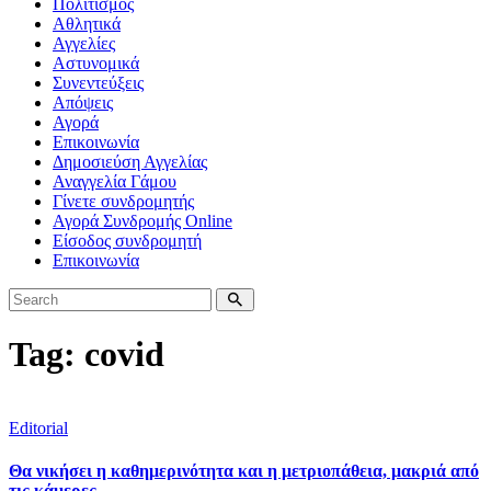
Πολιτισμός
Αθλητικά
Αγγελίες
Αστυνομικά
Συνεντεύξεις
Απόψεις
Αγορά
Επικοινωνία
Δημοσιεύση Αγγελίας
Αναγγελία Γάμου
Γίνετε συνδρομητής
Αγορά Συνδρομής Online
Είσοδος συνδρομητή
Επικοινωνία
Tag: covid
Editorial
Θα νικήσει η καθημερινότητα και η μετριοπάθεια, μακριά από
τις κάμερες