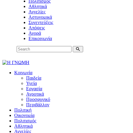
Πολιτισμός
Αθλητικά
Αγγελίες
Αστυνομικά
Συνεντεύξεις
Απόψεις
Αγορά
Επικοινωνία
Κοινωνία
Παιδεία
Υγεία
Εργασία
Αγροτικά
Προσφυγικό
Περιβάλλον
Πολιτική
Οικονομία
Πολιτισμός
Αθλητικά
Αγγελίες