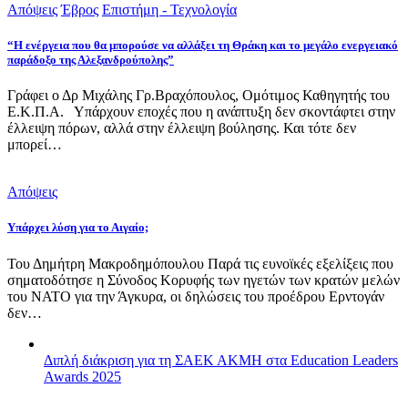
Απόψεις
Έβρος
Επιστήμη - Τεχνολογία
“Η ενέργεια που θα μπορούσε να αλλάξει τη Θράκη και το μεγάλο ενεργειακό
παράδοξο της Αλεξανδρούπολης”
Γράφει ο Δρ Μιχάλης Γρ.Βραχόπουλος, Ομότιμος Καθηγητής του
Ε.Κ.Π.Α. Υπάρχουν εποχές που η ανάπτυξη δεν σκοντάφτει στην
έλλειψη πόρων, αλλά στην έλλειψη βούλησης. Και τότε δεν
μπορεί…
Απόψεις
Υπάρχει λύση για το Αιγαίο;
Του Δημήτρη Μακροδημόπουλου Παρά τις ευνοϊκές εξελίξεις που
σηματοδότησε η Σύνοδος Κορυφής των ηγετών των κρατών μελών
του ΝΑΤΟ για την Άγκυρα, οι δηλώσεις του προέδρου Ερντογάν
δεν…
Διπλή διάκριση για τη ΣΑΕΚ ΑΚΜΗ στα Education Leaders
Awards 2025