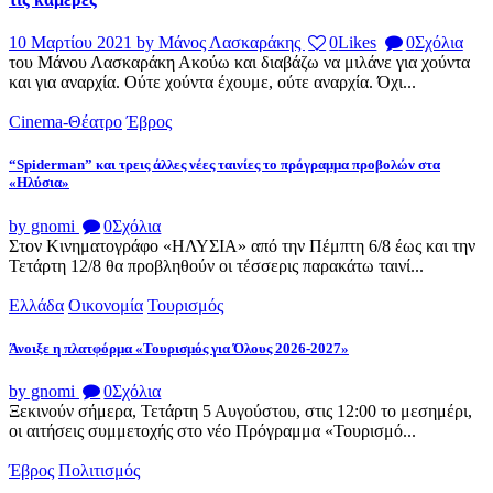
10 Μαρτίου 2021
by Μάνος Λασκαράκης
0
Likes
0
Σχόλια
του Μάνου Λασκαράκη Ακούω και διαβάζω να μιλάνε για χούντα
και για αναρχία. Ούτε χούντα έχουμε, ούτε αναρχία. Όχι...
Cinema-Θέατρο
Έβρος
“Spiderman” και τρεις άλλες νέες ταινίες το πρόγραμμα προβολών στα
«Ηλύσια»
by gnomi
0
Σχόλια
Στον Κινηματογράφο «ΗΛΥΣΙΑ» από την Πέμπτη 6/8 έως και την
Τετάρτη 12/8 θα προβληθούν οι τέσσερις παρακάτω ταινί...
Ελλάδα
Οικονομία
Τουρισμός
Άνοιξε η πλατφόρμα «Τουρισμός για Όλους 2026-2027»
by gnomi
0
Σχόλια
Ξεκινούν σήμερα, Τετάρτη 5 Αυγούστου, στις 12:00 το μεσημέρι,
οι αιτήσεις συμμετοχής στο νέο Πρόγραμμα «Τουρισμό...
Έβρος
Πολιτισμός