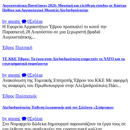
Αυγουστιάτικη Πανσέληνος 2026: Μουσική και ελεύθερη είσοδος σε Κάστρο
Πυθίου και Αρχαιολογικό Μουσείο Αλεξανδρούπολης
by gnomi
0
Σχόλια
Η Εφορεία Αρχαιοτήτων Έβρου προσκαλεί το κοινό την
Παρασκευή 28 Αυγούστου σε μια ξεχωριστή βραδιά
Αυγουστιάτικης...
Έβρος
Πολιτική
ΤΕ ΚΚΕ Έβρου: Τα έργα στην Αλεξανδρούπολη υπηρετούν το ΝΑΤΟ και τα
επιχειρηματικά συμφέροντα
by gnomi
0
Σχόλια
Ανακοίνωση της Τομεακής Επιτροπής Έβρου του ΚΚΕ Με αφορμή
τις αναφορές του Πρωθυπουργού στην Αλεξανδρούπολη Πάει...
Έβρος
Πολιτισμός
Αλεξανδρούπολη: Έκθεση ζωγραφικής από τον Σύλλογο «Σπάρτακος
by gnomi
0
Σχόλια
Στο Νομαρχείο δώδεκα δημιουργοί παρουσιάζουν τα έργα τους σε
μια έκθεση που αναδεικνύει την ερασιτεχνική καλλιτε...