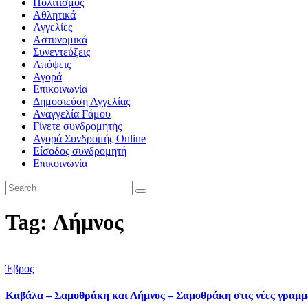
Πολιτισμός
Αθλητικά
Αγγελίες
Αστυνομικά
Συνεντεύξεις
Απόψεις
Αγορά
Επικοινωνία
Δημοσιεύση Αγγελίας
Αναγγελία Γάμου
Γίνετε συνδρομητής
Αγορά Συνδρομής Online
Είσοδος συνδρομητή
Επικοινωνία
Tag: Λήμνος
Έβρος
Καβάλα – Σαμοθράκη και Λήμνος – Σαμοθράκη στις νέες γραμμέ