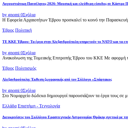
Αυγουστιάτικη Πανσέληνος 2026: Μουσική και ελεύθερη είσοδος σε Κάστρο 
by gnomi
0
Σχόλια
Η Εφορεία Αρχαιοτήτων Έβρου προσκαλεί το κοινό την Παρασκευή 
Έβρος
Πολιτική
ΤΕ ΚΚΕ Έβρου: Τα έργα στην Αλεξανδρούπολη υπηρετούν το ΝΑΤΟ και τα επ
by gnomi
0
Σχόλια
Ανακοίνωση της Τομεακής Επιτροπής Έβρου του ΚΚΕ Με αφορμή τ
Έβρος
Πολιτισμός
Αλεξανδρούπολη: Έκθεση ζωγραφικής από τον Σύλλογο «Σπάρτακος
by gnomi
0
Σχόλια
Στο Νομαρχείο δώδεκα δημιουργοί παρουσιάζουν τα έργα τους σε μια
Ελλάδα
Επιστήμη - Τεχνολογία
Διευκρινίσεις του Συλλόγου Ερασιτεχνικής Αστρονομίας Θράκης σχετικά με τη