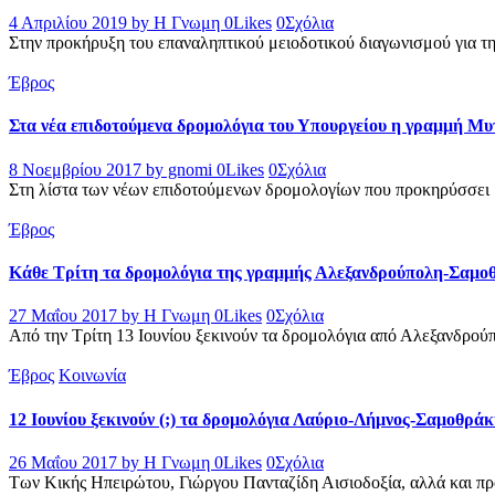
4 Απριλίου 2019
by Η Γνωμη
0
Likes
0
Σχόλια
Στην προκήρυξη του επαναληπτικού μειοδοτικού διαγωνισμού για 
Έβρος
Στα νέα επιδοτούμενα δρομολόγια του Υπουργείου η γραμμή Μ
8 Νοεμβρίου 2017
by gnomi
0
Likes
0
Σχόλια
Στη λίστα των νέων επιδοτούμενων δρομολογίων που προκηρύσσει μ
Έβρος
Κάθε Τρίτη τα δρομολόγια της γραμμής Αλεξανδρούπολη-Σαμο
27 Μαΐου 2017
by Η Γνωμη
0
Likes
0
Σχόλια
Από την Τρίτη 13 Ιουνίου ξεκινούν τα δρομολόγια από Αλεξανδρούπ
Έβρος
Κοινωνία
12 Ιουνίου ξεκινούν (;) τα δρομολόγια Λαύριο-Λήμνος-Σαμοθρ
26 Μαΐου 2017
by Η Γνωμη
0
Likes
0
Σχόλια
Των Κικής Ηπειρώτου, Γιώργου Πανταζίδη Αισιοδοξία, αλλά και προ