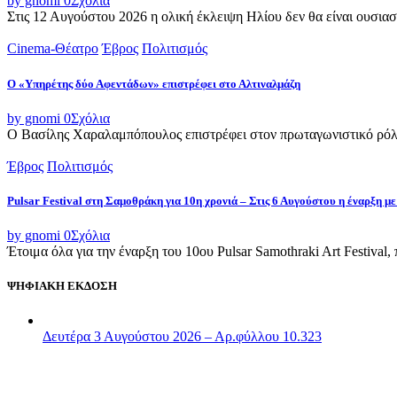
by gnomi
0
Σχόλια
Στις 12 Αυγούστου 2026 η ολική έκλειψη Ηλίου δεν θα είναι ουσιασ
Cinema-Θέατρο
Έβρος
Πολιτισμός
Ο «Υπηρέτης δύο Αφεντάδων» επιστρέφει στο Αλτιναλμάζη
by gnomi
0
Σχόλια
Ο Βασίλης Χαραλαμπόπουλος επιστρέφει στον πρωταγωνιστικό ρόλο
Έβρος
Πολιτισμός
Pulsar Festival στη Σαμοθράκη για 10η χρονιά – Στις 6 Αυγούστου η έναρξη με
by gnomi
0
Σχόλια
Έτοιμα όλα για την έναρξη του 10ου Pulsar Samothraki Art Festival,
ΨΗΦΙΑΚΗ ΕΚΔΟΣΗ
Δευτέρα 3 Αυγούστου 2026 – Αρ.φύλλου 10.323