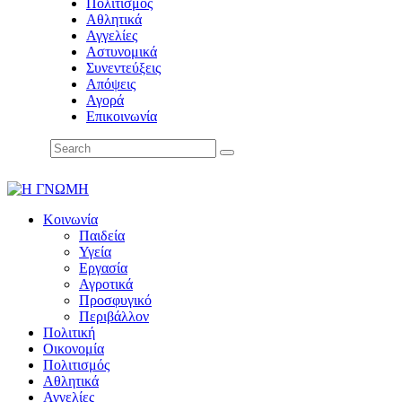
Πολιτισμός
Αθλητικά
Αγγελίες
Αστυνομικά
Συνεντεύξεις
Απόψεις
Αγορά
Επικοινωνία
Κοινωνία
Παιδεία
Υγεία
Εργασία
Αγροτικά
Προσφυγικό
Περιβάλλον
Πολιτική
Οικονομία
Πολιτισμός
Αθλητικά
Αγγελίες