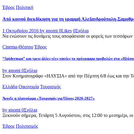
Έβρος
Πολιτική
Από κοινού διεκδίκηση για τη γραμμή Αλεξανδρούπολη-Σαμοθ
1 Οκτωβρίου 2016
by gnomi
0
Likes
0
Σχόλια
Nα ενώσουν τις δυνάμεις τους αποφάσισαν οι φορείς των τεσσάρων 
Cinema-Θέατρο
Έβρος
“Spiderman” και τρεις άλλες νέες ταινίες το πρόγραμμα προβολών στα «Ηλύσι
by gnomi
0
Σχόλια
Στον Κινηματογράφο «ΗΛΥΣΙΑ» από την Πέμπτη 6/8 έως και την Τετ
Ελλάδα
Οικονομία
Τουρισμός
Άνοιξε η πλατφόρμα «Τουρισμός για Όλους 2026-2027»
by gnomi
0
Σχόλια
Ξεκινούν σήμερα, Τετάρτη 5 Αυγούστου, στις 12:00 το μεσημέρι, ο
Έβρος
Πολιτισμός