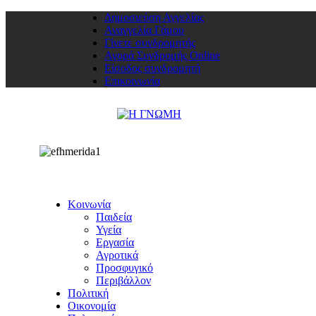
Δημοσιεύση Αγγελίας
Αναγγελία Γάμου
Γίνετε συνδρομητής
Αγορά Συνδρομής Online
Είσοδος συνδρομητή
Επικοινωνία
Κοινωνία
Παιδεία
Υγεία
Εργασία
Αγροτικά
Προσφυγικό
Περιβάλλον
Πολιτική
Οικονομία