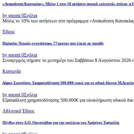
«Ανακαίνιση Κατοικίας»: Μόλις 1 στις 10 αιτήσεις αφορά «κλειστά» σπίτια- η
by gnomi
0
Σχόλια
Μόλις το 10% των αιτήσεων στο πρόγραμμα «Ανακαίνιση Κατοικίας»
Έβρος
Παλαγία: Νεκρός εντοπίστηκε 77χρονος που έπεσε σε πηγάδι
by gnomi
0
Σχόλια
Συναγερμός σήμανε το μεσημέρι του Σαββάτου 8 Αυγούστου 2026 στ
Κοινωνία
Δήμος Σουφλίου: Χρηματοδότηση 500.000 ευρώ για το οδικό δίκτυο Μ.Δερεί
by gnomi
0
Σχόλια
Εξασφάλιση χρηματοδότησης 500.000€ για ολοκλήρωση οδικού δικτ
Αθλητικά
Έβρος
Πένθος στον Α.Ο. Ορεστιάδας για την απώλεια του Χρήστου Τασιούλη