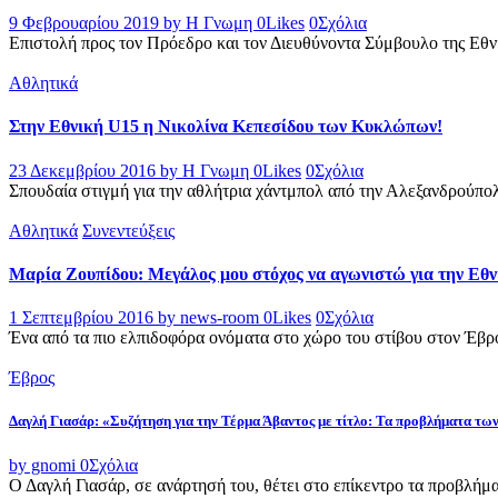
9 Φεβρουαρίου 2019
by Η Γνωμη
0
Likes
0
Σχόλια
Επιστολή προς τον Πρόεδρο και τον Διευθύνοντα Σύμβουλο της Εθν
Αθλητικά
Στην Εθνική U15 η Νικολίνα Κεπεσίδου των Κυκλώπων!
23 Δεκεμβρίου 2016
by Η Γνωμη
0
Likes
0
Σχόλια
Σπουδαία στιγμή για την αθλήτρια χάντμπολ από την Αλεξανδρούπο
Αθλητικά
Συνεντεύξεις
Μαρία Ζουπίδου: Μεγάλος μου στόχος να αγωνιστώ για την Εθ
1 Σεπτεμβρίου 2016
by news-room
0
Likes
0
Σχόλια
Ένα από τα πιο ελπιδοφόρα ονόματα στο χώρο του στίβου στον Έβρο
Έβρος
Δαγλή Γιασάρ: «Συζήτηση για την Τέρμα Άβαντος με τίτλο: Τα προβλήματα τ
by gnomi
0
Σχόλια
Ο Δαγλή Γιασάρ, σε ανάρτησή του, θέτει στο επίκεντρο τα προβλήμα