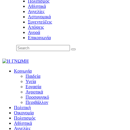
Πολιτισμός
Αθλητικά
Αγγελίες
Αστυνομικά
Συνεντεύξεις
Απόψεις
Αγορά
Επικοινωνία
Κοινωνία
Παιδεία
Υγεία
Εργασία
Αγροτικά
Προσφυγικό
Περιβάλλον
Πολιτική
Οικονομία
Πολιτισμός
Αθλητικά
Αγγελίες