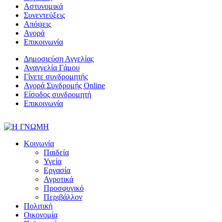
Αστυνομικά
Συνεντεύξεις
Απόψεις
Αγορά
Επικοινωνία
Δημοσιεύση Αγγελίας
Αναγγελία Γάμου
Γίνετε συνδρομητής
Αγορά Συνδρομής Online
Είσοδος συνδρομητή
Επικοινωνία
Κοινωνία
Παιδεία
Υγεία
Εργασία
Αγροτικά
Προσφυγικό
Περιβάλλον
Πολιτική
Οικονομία