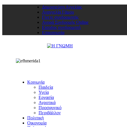
Δημοσιεύση Αγγελίας
Αναγγελία Γάμου
Γίνετε συνδρομητής
Αγορά Συνδρομής Online
Είσοδος συνδρομητή
Επικοινωνία
Κοινωνία
Παιδεία
Υγεία
Εργασία
Αγροτικά
Προσφυγικό
Περιβάλλον
Πολιτική
Οικονομία