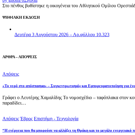
by gnomi
0
Σχόλια
Στο πένθος βυθίστηκε η οικογένεια του Αθλητικού Ομίλου Ορεστιά
ΨΗΦΙΑΚΗ ΕΚΔΟΣΗ
Δευτέρα 3 Αυγούστου 2026 – Αρ.φύλλου 10.323
ΑΡΘΡΑ – ΑΠΟΨΕΙΣ
Απόψεις
«Το νερό στο απόσπασμα» – Συγκεντρωτισμός και Εμπορευματοποίηση για έν
Γράφει ο Λευτέρης Χαμαλίδης Το νομοσχέδιο – ταφόπλακα στον κοι
παραδίδει…
Απόψεις
Έβρος
Επιστήμη - Τεχνολογία
“Η ενέργεια που θα μπορούσε να αλλάξει τη Θράκη και το μεγάλο ενεργειακό