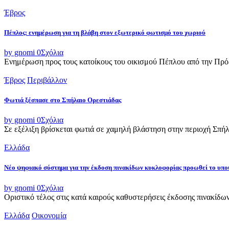
Έβρος
Πέπλος: ενημέρωση για τη βλάβη στον εξωτερικό φωτισμό του χωριού
by gnomi
0
Σχόλια
Ενημέρωση προς τους κατοίκους του οικισμού Πέπλου από την Πρό
Έβρος
Περιβάλλον
Φωτιά ξέσπασε στο Σπήλαιο Ορεστιάδας
by gnomi
0
Σχόλια
Σε εξέλιξη βρίσκεται φωτιά σε χαμηλή βλάστηση στην περιοχή Σπήλ
Ελλάδα
Νέο ψηφιακό σύστημα για την έκδοση πινακίδων κυκλοφορίας προωθεί το υ
by gnomi
0
Σχόλια
Οριστικό τέλος στις κατά καιρούς καθυστερήσεις έκδοσης πινακίδω
Ελλάδα
Οικονομία