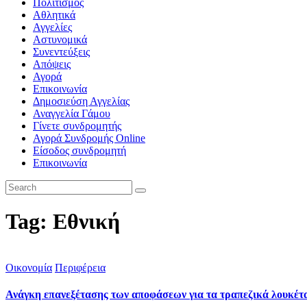
Πολιτισμός
Αθλητικά
Αγγελίες
Αστυνομικά
Συνεντεύξεις
Απόψεις
Αγορά
Επικοινωνία
Δημοσιεύση Αγγελίας
Αναγγελία Γάμου
Γίνετε συνδρομητής
Αγορά Συνδρομής Online
Είσοδος συνδρομητή
Επικοινωνία
Tag: Εθνική
Οικονομία
Περιφέρεια
Ανάγκη επανεξέτασης των αποφάσεων για τα τραπεζικά λουκέ