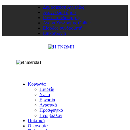
Δημοσιεύση Αγγελίας
Αναγγελία Γάμου
Γίνετε συνδρομητής
Αγορά Συνδρομής Online
Είσοδος συνδρομητή
Επικοινωνία
Κοινωνία
Παιδεία
Υγεία
Εργασία
Αγροτικά
Προσφυγικό
Περιβάλλον
Πολιτική
Οικονομία