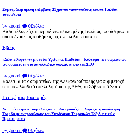
Σαμοθράκη: άμεση επέμβαση 21χρονου ναυαγοσώστη έσωσε Ιταλίδα
τουρίστρια
by gnomi
0
Σχόλια
Αίσιο τέλος είχε η περιπέτεια ηλικιωμένης Ιταλίδας τουρίστριας, η
οποία έχασε τις αισθήσεις της ενώ κολυμπούσε σ...
Έβρος
«Δώστε λεφτά για μισθούς, Υγεία και Παιδεία» – Κάλεσμα των σωματείων
για συμμετοχή στο πανελλαδικό συλλαλητήριο της ΔΕΘ
by gnomi
0
Σχόλια
Κάλεσμα των σωματείων της Αλεξανδρούπολης για συμμετοχή
στο πανελλαδικό συλλαλητήριο της ΔΕΘ, το Σάββατο 5 Σεπτέ...
Περιφέρεια
Τουρισμός
Στο επίκεντρο ο τουρισμός και οι συνοριακές υποδομές στη συνάντηση
Τοψίδη με εκπροσώπους του Συνδέσμου Τουρκικών Ταξιδιωτικών
Πρακτορείων
by gnomi
0
Σχόλια