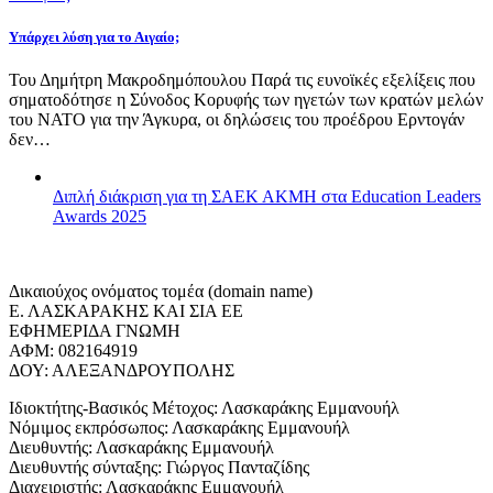
Υπάρχει λύση για το Αιγαίο;
Του Δημήτρη Μακροδημόπουλου Παρά τις ευνοϊκές εξελίξεις που
σηματοδότησε η Σύνοδος Κορυφής των ηγετών των κρατών μελών
του ΝΑΤΟ για την Άγκυρα, οι δηλώσεις του προέδρου Ερντογάν
δεν…
Διπλή διάκριση για τη ΣΑΕΚ ΑΚΜΗ στα Education Leaders
Awards 2025
Δικαιούχος ονόματος τομέα (domain name)
Ε. ΛΑΣΚΑΡΑΚΗΣ ΚΑΙ ΣΙΑ ΕΕ
ΕΦΗΜΕΡΙΔΑ ΓΝΩΜΗ
ΑΦΜ: 082164919
ΔΟΥ: ΑΛΕΞΑΝΔΡΟΥΠΟΛΗΣ
Ιδιοκτήτης-Βασικός Μέτοχος: Λασκαράκης Εμμανουήλ
Νόμιμος εκπρόσωπος: Λασκαράκης Εμμανουήλ
Διευθυντής: Λασκαράκης Εμμανουήλ
Διευθυντής σύνταξης: Γιώργος Πανταζίδης
Διαχειριστής: Λασκαράκης Εμμανουήλ