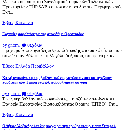
Με εκπροσώπους του Συνδέσμου Τουρκικών Ταξιδιωτικών
Πρακτορείων TÜRSAB και τον αντιπρόεδρο της Περιφερειακής
Εκπ...
Έβρος
Κοινωνία
Εργασίες ασφαλτόστρωσης στον Δήμο Ορεστιάδας
by gnomi
0
Σχόλια
Προχωρούν οι εργασίες ασφαλτόστρωσης στο οδικό δίκτυο που
συνδέει τον Βάλτο με τη Μεγάλη Δοξιπάρα, σύμφωνα με αν...
Έβρος
Ελλάδα
Περιβάλλον
Κοινή ανακοίνωση περιβαλλοντικών οργανώσεων που καταγγέλουν
παράνομη υλοτόμηση στα ελληνοβουλγαρικά σύνορα
by gnomi
0
Σχόλια
Τρεις περιβαλλοντικές οργανώσεις, μεταξύ των οποίων και η
Εταιρεία Προστασίας Βιοποικιλότητας Θράκης (ΕΠΒΘ), ζητ...
Έβρος
Κοινωνία
Ο Δήμος Αλεξανδρούπολης συγχαίρει την ερυθροσταυρίτισσα Σταυρού