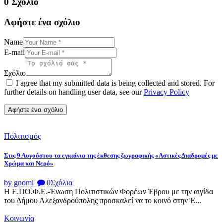
0 Σχόλιο
Αφήστε ένα σχόλιο
Name
E-mail
Σχόλιο
I agree that my submitted data is being collected and stored. For
further details on handling user data, see our
Privacy Policy
Πολιτισμός
Στις 9 Αυγούστου τα εγκαίνια της έκθεσης ζωγραφικής «Αστικές Διαδρομές με
Χρώμα και Νερό»
by gnomi
0
Σχόλια
Η Ε.ΠΟ.Φ.Ε.-Ένωση Πολιτιστικών Φορέων Έβρου με την αιγίδα
του Δήμου Αλεξανδρούπολης προσκαλεί να το κοινό στην Έ...
Κοινωνία