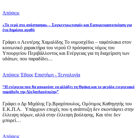
Απόψεις
«Το νερό στο απόσπασμα» – Συγκεντρωτισμός και Εμπορευματοποίηση για
ένα δημόσιο αγαθό
Γράφει ο Λευτέρης Χαμαλίδης Το νομοσχέδιο – ταφόπλακα στον
κοινωνικό χαρακτήρα του νερού Ο πρόσφατος νόμος του
Υπουργείου Περιβάλλοντος και Ενέργειας για τη διαχείριση των
υδάτων, που παραδίδει…
Απόψεις
Έβρος
Επιστήμη - Τεχνολογία
“Η ενέργεια που θα μπορούσε να αλλάξει τη Θράκη και το μεγάλο ενεργειακό
παράδοξο της Αλεξανδρούπολης”
Γράφει ο Δρ Μιχάλης Γρ.Βραχόπουλος, Ομότιμος Καθηγητής του
Ε.Κ.Π.Α. Υπάρχουν εποχές που η ανάπτυξη δεν σκοντάφτει στην
έλλειψη πόρων, αλλά στην έλλειψη βούλησης. Και τότε δεν
μπορεί…
Απόψεις