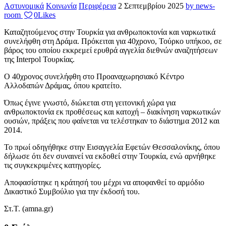
Αστυνομικά
Κοινωνία
Περιφέρεια
2 Σεπτεμβρίου 2025
by news-
room
0
Likes
Καταζητούμενος στην Τουρκία για ανθρωποκτονία και ναρκωτικά
συνελήφθη στη Δράμα. Πρόκειται για 40χρονο, Τούρκο υπήκοο, σε
βάρος του οποίου εκκρεμεί ερυθρά αγγελία διεθνών αναζητήσεων
της Interpol Τουρκίας.
Ο 40χρονος συνελήφθη στο Προαναχωρησιακό Κέντρο
Αλλοδαπών Δράμας, όπου κρατείτο.
Όπως έγινε γνωστό, διώκεται στη γειτονική χώρα για
ανθρωποκτονία εκ προθέσεως και κατοχή – διακίνηση ναρκωτικών
ουσιών, πράξεις που φαίνεται να τελέστηκαν το διάστημα 2012 και
2014.
Το πρωί οδηγήθηκε στην Εισαγγελία Εφετών Θεσσαλονίκης, όπου
δήλωσε ότι δεν συναινεί να εκδοθεί στην Τουρκία, ενώ αρνήθηκε
τις συγκεκριμένες κατηγορίες.
Αποφασίστηκε η κράτησή του μέχρι να αποφανθεί το αρμόδιο
Δικαστικό Συμβούλιο για την έκδοσή του.
Στ.Τ. (amna.gr)