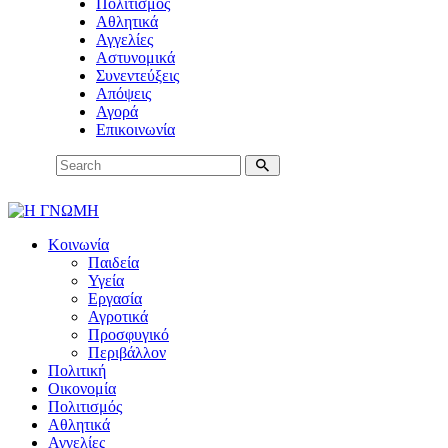
Πολιτισμός
Αθλητικά
Αγγελίες
Αστυνομικά
Συνεντεύξεις
Απόψεις
Αγορά
Επικοινωνία
Κοινωνία
Παιδεία
Υγεία
Εργασία
Αγροτικά
Προσφυγικό
Περιβάλλον
Πολιτική
Οικονομία
Πολιτισμός
Αθλητικά
Αγγελίες