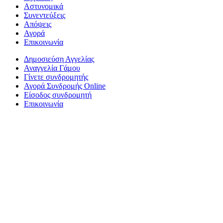
Αστυνομικά
Συνεντεύξεις
Απόψεις
Αγορά
Επικοινωνία
Δημοσιεύση Αγγελίας
Αναγγελία Γάμου
Γίνετε συνδρομητής
Αγορά Συνδρομής Online
Είσοδος συνδρομητή
Επικοινωνία