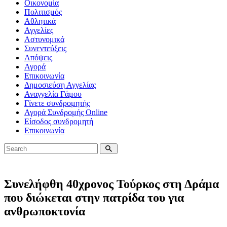
Οικονομία
Πολιτισμός
Αθλητικά
Αγγελίες
Αστυνομικά
Συνεντεύξεις
Απόψεις
Αγορά
Επικοινωνία
Δημοσιεύση Αγγελίας
Αναγγελία Γάμου
Γίνετε συνδρομητής
Αγορά Συνδρομής Online
Είσοδος συνδρομητή
Επικοινωνία
Συνελήφθη 40χρονος Τούρκος στη Δράμα
που διώκεται στην πατρίδα του για
ανθρωποκτονία