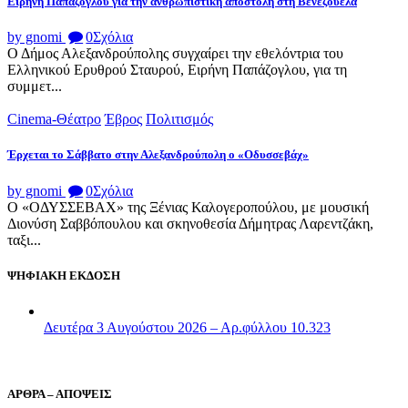
Ειρήνη Παπάζογλου για την ανθρωπιστικη αποστολή στη Βενεζουέλα
by gnomi
0
Σχόλια
Ο Δήμος Αλεξανδρούπολης συγχαίρει την εθελόντρια του
Ελληνικού Ερυθρού Σταυρού, Ειρήνη Παπάζογλου, για τη
συμμετ...
Cinema-Θέατρο
Έβρος
Πολιτισμός
Έρχεται το Σάββατο στην Αλεξανδρούπολη ο «Οδυσσεβάχ»
by gnomi
0
Σχόλια
Ο «ΟΔΥΣΣΕΒΑΧ» της Ξένιας Καλογεροπούλου, με μουσική
Διονύση Σαββόπουλου και σκηνοθεσία Δήμητρας Λαρεντζάκη,
ταξι...
ΨΗΦΙΑΚΗ ΕΚΔΟΣΗ
Δευτέρα 3 Αυγούστου 2026 – Αρ.φύλλου 10.323
ΑΡΘΡΑ – ΑΠΟΨΕΙΣ