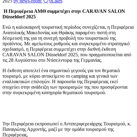
2025
by news-room
0
Likes
Η Περιφέρεια ΑΜΘ συμμετέχει στην CARAVAN SALON
Düsseldorf 2025
Ενώ η καλοκαιρινή τουριστική περίοδος συνεχίζεται, η Περιφέρεια
Ανατολικής Μακεδονίας και Θράκης παραμένει πιστή στη
δέσμευσή της για τη συνεχή προβολή του τουριστικού της
προϊόντος. Με αμείωτους ρυθμούς και συγκεκριμένο στρατηγικό
σχεδιασμό, η Περιφέρεια συμμετέχει στην διεθνή έκθεση
CARAVAN SALON Düsseldorf 2025, που πραγματοποιείται από
τις 28 Αυγούστου στο Ντίσελντορφ της Γερμανίας.
Η έκθεση αποτελεί ένα σημαντικό γεγονός για τον θεματικό
τουρισμό, με κύριο αντικείμενο το camping και γενικά των
εναλλακτικών επιλογών. Η παρουσία της Περιφέρειας εκεί
στοχεύει στην ανάδειξη των προορισμών της που προσφέρονται
στην συγκεκριμένη κατηγορία θεματικού τουρισμού.
Την Περιφέρεια εκπροσωπεί ο Αντιπεριφερειάρχης Τουρισμού, κ.
Παναγιώτης Αρχοντής, μαζί με την ομάδα τουρισμού της
Περιφέρειας.