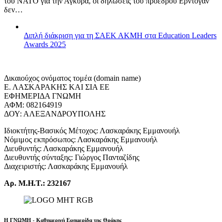
του ΝΑΤΟ για την Άγκυρα, οι δηλώσεις του προέδρου Ερντογάν
δεν…
Διπλή διάκριση για τη ΣΑΕΚ ΑΚΜΗ στα Education Leaders
Awards 2025
Δικαιούχος ονόματος τομέα (domain name)
Ε. ΛΑΣΚΑΡΑΚΗΣ ΚΑΙ ΣΙΑ ΕΕ
ΕΦΗΜΕΡΙΔΑ ΓΝΩΜΗ
ΑΦΜ: 082164919
ΔΟΥ: ΑΛΕΞΑΝΔΡΟΥΠΟΛΗΣ
Ιδιοκτήτης-Βασικός Μέτοχος: Λασκαράκης Εμμανουήλ
Νόμιμος εκπρόσωπος: Λασκαράκης Εμμανουήλ
Διευθυντής: Λασκαράκης Εμμανουήλ
Διευθυντής σύνταξης: Γιώργος Πανταζίδης
Διαχειριστής: Λασκαράκης Εμμανουήλ
Αρ. Μ.Η.Τ.: 232167
Η ΓΝΩΜΗ - Καθημερινή Εφημερίδα της Θράκης