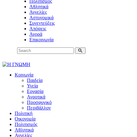
Πολιτισμός
Αθλητικά
Αγγελίες
Αστυνομικά
Συνεντεύξεις
Απόψεις
Αγορά
Επικοινωνία
Κοινωνία
Παιδεία
Υγεία
Εργασία
Αγροτικά
Προσφυγικό
Περιβάλλον
Πολιτική
Οικονομία
Πολιτισμός
Αθλητικά
Αγγελίες