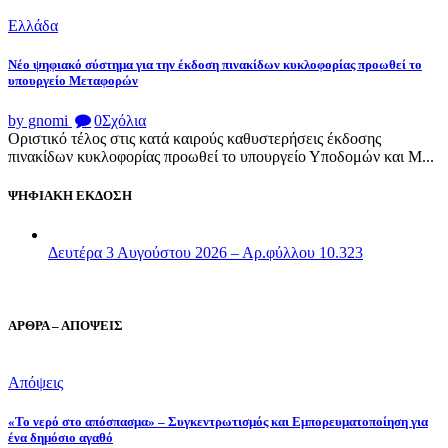
Ελλάδα
Νέο ψηφιακό σύστημα για την έκδοση πινακίδων κυκλοφορίας προωθεί το
υπουργείο Μεταφορών
by gnomi
0
Σχόλια
Οριστικό τέλος στις κατά καιρούς καθυστερήσεις έκδοσης
πινακίδων κυκλοφορίας προωθεί το υπουργείο Υποδομών και Μ...
ΨΗΦΙΑΚΗ ΕΚΔΟΣΗ
Δευτέρα 3 Αυγούστου 2026 – Αρ.φύλλου 10.323
ΑΡΘΡΑ – ΑΠΟΨΕΙΣ
Απόψεις
«Το νερό στο απόσπασμα» – Συγκεντρωτισμός και Εμπορευματοποίηση για
ένα δημόσιο αγαθό