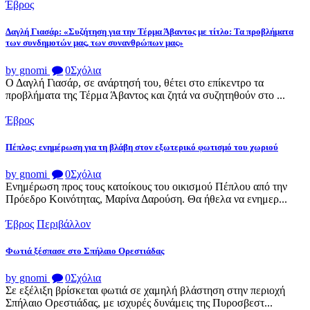
Έβρος
Δαγλή Γιασάρ: «Συζήτηση για την Τέρμα Άβαντος με τίτλο: Τα προβλήματα
των συνδημοτών μας, των συνανθρώπων μας»
by gnomi
0
Σχόλια
Ο Δαγλή Γιασάρ, σε ανάρτησή του, θέτει στο επίκεντρο τα
προβλήματα της Τέρμα Άβαντος και ζητά να συζητηθούν στο ...
Έβρος
Πέπλος: ενημέρωση για τη βλάβη στον εξωτερικό φωτισμό του χωριού
by gnomi
0
Σχόλια
Ενημέρωση προς τους κατοίκους του οικισμού Πέπλου από την
Πρόεδρο Κοινότητας, Μαρίνα Δαρούση. Θα ήθελα να ενημερ...
Έβρος
Περιβάλλον
Φωτιά ξέσπασε στο Σπήλαιο Ορεστιάδας
by gnomi
0
Σχόλια
Σε εξέλιξη βρίσκεται φωτιά σε χαμηλή βλάστηση στην περιοχή
Σπήλαιο Ορεστιάδας, με ισχυρές δυνάμεις της Πυροσβεστ...