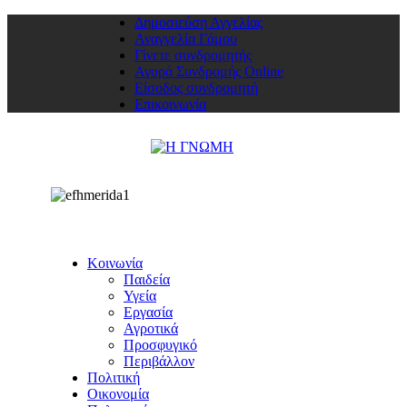
Δημοσιεύση Αγγελίας
Αναγγελία Γάμου
Γίνετε συνδρομητής
Αγορά Συνδρομής Online
Είσοδος συνδρομητή
Επικοινωνία
Κοινωνία
Παιδεία
Υγεία
Εργασία
Αγροτικά
Προσφυγικό
Περιβάλλον
Πολιτική
Οικονομία