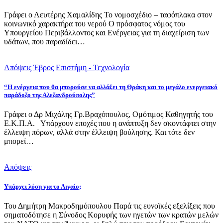
Γράφει ο Λευτέρης Χαμαλίδης Το νομοσχέδιο – ταφόπλακα στον
κοινωνικό χαρακτήρα του νερού Ο πρόσφατος νόμος του
Υπουργείου Περιβάλλοντος και Ενέργειας για τη διαχείριση των
υδάτων, που παραδίδει…
Απόψεις
Έβρος
Επιστήμη - Τεχνολογία
“Η ενέργεια που θα μπορούσε να αλλάξει τη Θράκη και το μεγάλο ενεργειακό
παράδοξο της Αλεξανδρούπολης”
Γράφει ο Δρ Μιχάλης Γρ.Βραχόπουλος, Ομότιμος Καθηγητής του
Ε.Κ.Π.Α. Υπάρχουν εποχές που η ανάπτυξη δεν σκοντάφτει στην
έλλειψη πόρων, αλλά στην έλλειψη βούλησης. Και τότε δεν
μπορεί…
Απόψεις
Υπάρχει λύση για το Αιγαίο;
Του Δημήτρη Μακροδημόπουλου Παρά τις ευνοϊκές εξελίξεις που
σηματοδότησε η Σύνοδος Κορυφής των ηγετών των κρατών μελών