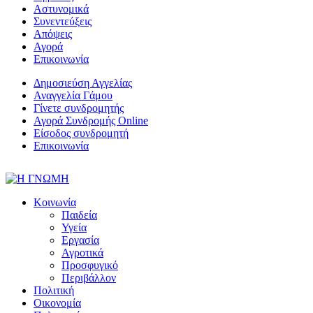
Αστυνομικά
Συνεντεύξεις
Απόψεις
Αγορά
Επικοινωνία
Δημοσιεύση Αγγελίας
Αναγγελία Γάμου
Γίνετε συνδρομητής
Αγορά Συνδρομής Online
Είσοδος συνδρομητή
Επικοινωνία
Κοινωνία
Παιδεία
Υγεία
Εργασία
Αγροτικά
Προσφυγικό
Περιβάλλον
Πολιτική
Οικονομία