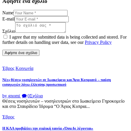
Αφήστε ένα σχόλιο
Name
E-mail
Σχόλιο
I agree that my submitted data is being collected and stored. For
further details on handling user data, see our
Privacy Policy
Έβρος
Κοινωνία
Νέες θέσεις νοσηλευτών σε Ιωακείμειο και Άγιο Κυπριανό – παύση
εισαγωγών λόγω έλλειψης προσωπικού
by gnomi
0
Σχόλια
Θέσεις νοσηλευτών – νοσηλευτριών στο Ιωακείμειο Γηροκομείο
και στο Σταυρίδειο Ίδρυμα “Ο Άγιος Κυπρια...
Έβρος
Η ΚΛΑ προβάλλει την ιταλική ταινία «Όσα δε λέγονται»