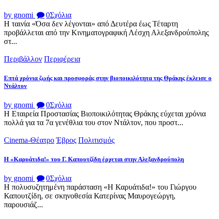
by gnomi
0
Σχόλια
Η ταινία «Όσα δεν λέγονται» από Δευτέρα έως Τέταρτη
προβάλλεται από την Κινηματογραφική Λέσχη Αλεξανδρούπολης
στ...
Περιβάλλον
Περιφέρεια
Επτά χρόνια ζωής και προσφοράς στην βιοποικιλότητα της Θράκης έκλεισε ο
Ντάλτον
by gnomi
0
Σχόλια
Η Εταιρεία Προστασίας Βιοποικιλότητας Θράκης εύχεται χρόνια
πολλά για τα 7α γενέθλια του στον Ντάλτον, που προστ...
Cinema-Θέατρο
Έβρος
Πολιτισμός
Η «Καρυάτιδα!» του Γ. Καπουτζίδη έρχεται στην Αλεξανδρούπολη
by gnomi
0
Σχόλια
Η πολυσυζητημένη παράσταση «Η Καρυάτιδα!» του Γιώργου
Καπουτζίδη, σε σκηνοθεσία Κατερίνας Μαυρογεώργη,
παρουσιάζ...