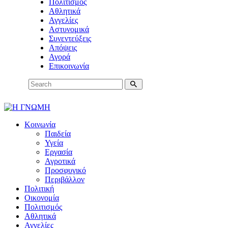
Πολιτισμός
Αθλητικά
Αγγελίες
Αστυνομικά
Συνεντεύξεις
Απόψεις
Αγορά
Επικοινωνία
Κοινωνία
Παιδεία
Υγεία
Εργασία
Αγροτικά
Προσφυγικό
Περιβάλλον
Πολιτική
Οικονομία
Πολιτισμός
Αθλητικά
Αγγελίες