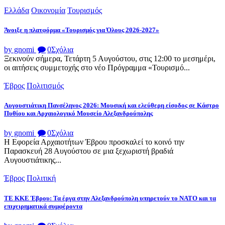
Ελλάδα
Οικονομία
Τουρισμός
Άνοιξε η πλατφόρμα «Τουρισμός για Όλους 2026-2027»
by gnomi
0
Σχόλια
Ξεκινούν σήμερα, Τετάρτη 5 Αυγούστου, στις 12:00 το μεσημέρι,
οι αιτήσεις συμμετοχής στο νέο Πρόγραμμα «Τουρισμό...
Έβρος
Πολιτισμός
Αυγουστιάτικη Πανσέληνος 2026: Μουσική και ελεύθερη είσοδος σε Κάστρο
Πυθίου και Αρχαιολογικό Μουσείο Αλεξανδρούπολης
by gnomi
0
Σχόλια
Η Εφορεία Αρχαιοτήτων Έβρου προσκαλεί το κοινό την
Παρασκευή 28 Αυγούστου σε μια ξεχωριστή βραδιά
Αυγουστιάτικης...
Έβρος
Πολιτική
ΤΕ ΚΚΕ Έβρου: Τα έργα στην Αλεξανδρούπολη υπηρετούν το ΝΑΤΟ και τα
επιχειρηματικά συμφέροντα