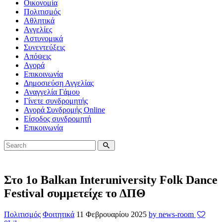
Οικονομία
Πολιτισμός
Αθλητικά
Αγγελίες
Αστυνομικά
Συνεντεύξεις
Απόψεις
Αγορά
Επικοινωνία
Δημοσιεύση Αγγελίας
Αναγγελία Γάμου
Γίνετε συνδρομητής
Αγορά Συνδρομής Online
Είσοδος συνδρομητή
Επικοινωνία
Στο 1ο Balkan Interuniversity Folk Dance
Festival συμμετείχε το ΔΠΘ
Πολιτισμός
Φοιτητικά
11 Φεβρουαρίου 2025
by news-room