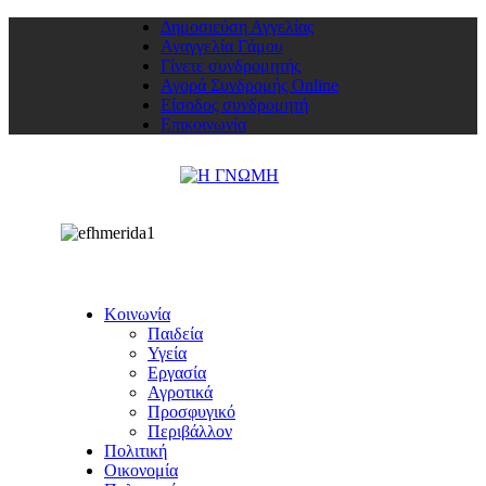
Δημοσιεύση Αγγελίας
Αναγγελία Γάμου
Γίνετε συνδρομητής
Αγορά Συνδρομής Online
Είσοδος συνδρομητή
Επικοινωνία
Κοινωνία
Παιδεία
Υγεία
Εργασία
Αγροτικά
Προσφυγικό
Περιβάλλον
Πολιτική
Οικονομία