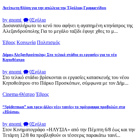
Ανείπωτη θλίψη για την απώλεια της Τζούλιας Γραμμενίδου
by gnomi
0
Σχόλια
Δυσαναπλήρωτο το κενό που αφήνει η αγαπημένη κτηνίατρος της
Αλεξανδρούπολης Για το μεγάλο ταξίδι έφυγε χθες το μ...
Έβρος
Κοινωνία
Πολιτισμός
Δήμος Αλεξανδρούπολης: Στο τελικό στάδιο οι εργασίες για το νέο
Κηποθέατρο
by gnomi
0
Σχόλια
Στο τελικό στάδιο βρίσκονται οι εργασίες κατασκευής του νέου
Κηποθεάτρου στο Πάρκο Προσκόπων, σύμφωνα με τον Δήμ...
Cinema-Θέατρο
Έβρος
“Spiderman” και τρεις άλλες νέες ταινίες το πρόγραμμα προβολών στα
«Ηλύσια»
by gnomi
0
Σχόλια
Στον Κινηματογράφο «ΗΛΥΣΙΑ» από την Πέμπτη 6/8 έως και την
Τετάρτη 12/8 θα προβληθούν οι τέσσερις παρακάτω ταινί...