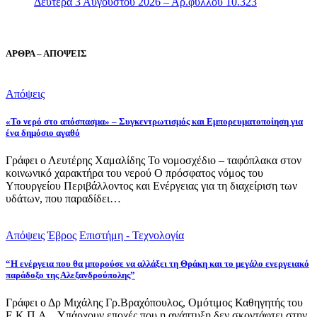
Δευτέρα 3 Αυγούστου 2026 – Αρ.φύλλου 10.323
ΑΡΘΡΑ – ΑΠΟΨΕΙΣ
Απόψεις
«Το νερό στο απόσπασμα» – Συγκεντρωτισμός και Εμπορευματοποίηση για
ένα δημόσιο αγαθό
Γράφει ο Λευτέρης Χαμαλίδης Το νομοσχέδιο – ταφόπλακα στον
κοινωνικό χαρακτήρα του νερού Ο πρόσφατος νόμος του
Υπουργείου Περιβάλλοντος και Ενέργειας για τη διαχείριση των
υδάτων, που παραδίδει…
Απόψεις
Έβρος
Επιστήμη - Τεχνολογία
“Η ενέργεια που θα μπορούσε να αλλάξει τη Θράκη και το μεγάλο ενεργειακό
παράδοξο της Αλεξανδρούπολης”
Γράφει ο Δρ Μιχάλης Γρ.Βραχόπουλος, Ομότιμος Καθηγητής του
Ε.Κ.Π.Α. Υπάρχουν εποχές που η ανάπτυξη δεν σκοντάφτει στην