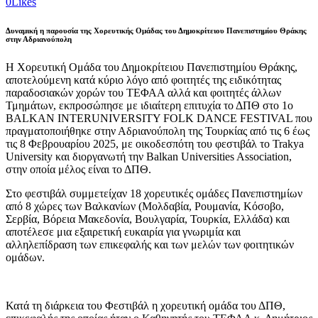
0
Likes
Δυναμική η παρουσία της Χορευτικής Ομάδας του Δημοκρίτειου Πανεπιστημίου Θράκης
στην Αδριανούπολη
Η Χορευτική Ομάδα του Δημοκρίτειου Πανεπιστημίου Θράκης,
αποτελούμενη κατά κύριο λόγο από φοιτητές της ειδικότητας
παραδοσιακών χορών του ΤΕΦΑΑ αλλά και φοιτητές άλλων
Τμημάτων, εκπροσώπησε με ιδιαίτερη επιτυχία το ΔΠΘ στο 1ο
BALKAN INTERUNIVERSITY FOLK DANCE FESTIVAL που
πραγματοποιήθηκε στην Αδριανούπολη της Τουρκίας από τις 6 έως
τις 8 Φεβρουαρίου 2025, με οικοδεσπότη του φεστιβάλ το Trakya
University και διοργανωτή την Balkan Universities Association,
στην οποία μέλος είναι το ΔΠΘ.
Στο φεστιβάλ συμμετείχαν 18 χορευτικές ομάδες Πανεπιστημίων
από 8 χώρες των Βαλκανίων (Μολδαβία, Ρουμανία, Κόσοβο,
Σερβία, Βόρεια Μακεδονία, Βουλγαρία, Τουρκία, Ελλάδα) και
αποτέλεσε μια εξαιρετική ευκαιρία για γνωριμία και
αλληλεπίδραση των επικεφαλής και των μελών των φοιτητικών
ομάδων.
Κατά τη διάρκεια του Φεστιβάλ η χορευτική ομάδα του ΔΠΘ,