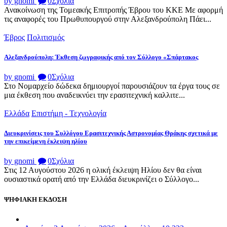
by gnomi
0
Σχόλια
Ανακοίνωση της Τομεακής Επιτροπής Έβρου του ΚΚΕ Με αφορμή
τις αναφορές του Πρωθυπουργού στην Αλεξανδρούπολη Πάει...
Έβρος
Πολιτισμός
Αλεξανδρούπολη: Έκθεση ζωγραφικής από τον Σύλλογο «Σπάρτακος
by gnomi
0
Σχόλια
Στο Νομαρχείο δώδεκα δημιουργοί παρουσιάζουν τα έργα τους σε
μια έκθεση που αναδεικνύει την ερασιτεχνική καλλιτε...
Ελλάδα
Επιστήμη - Τεχνολογία
Διευκρινίσεις του Συλλόγου Ερασιτεχνικής Αστρονομίας Θράκης σχετικά με
την επικείμενη έκλειψη ηλίου
by gnomi
0
Σχόλια
Στις 12 Αυγούστου 2026 η ολική έκλειψη Ηλίου δεν θα είναι
ουσιαστικά ορατή από την Ελλάδα διευκρινίζει ο Σύλλογο...
ΨΗΦΙΑΚΗ ΕΚΔΟΣΗ