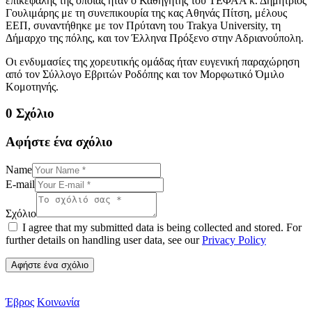
επικεφαλής της οποίας ήταν ο Καθηγητής του ΤΕΦΑΑ κ. Δημήτριος
Γουλιμάρης με τη συνεπικουρία της κας Αθηνάς Πίτση, μέλους
ΕΕΠ, συναντήθηκε με τον Πρύτανη του Trakya University, τη
Δήμαρχο της πόλης, και τον Έλληνα Πρόξενο στην Αδριανούπολη.
Οι ενδυμασίες της χορευτικής ομάδας ήταν ευγενική παραχώρηση
από τον Σύλλογο Εβριτών Ροδόπης και τον Μορφωτικό Όμιλο
Κομοτηνής.
0 Σχόλιο
Αφήστε ένα σχόλιο
Name
E-mail
Σχόλιο
I agree that my submitted data is being collected and stored. For
further details on handling user data, see our
Privacy Policy
Έβρος
Κοινωνία