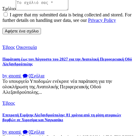
Σχόλιο
I agree that my submitted data is being collected and stored. For
further details on handling user data, see our
Privacy Policy
Έβρος
Οικονομία
Παράταση έως τον Αύγουστο του 2027 για την Ανατολική Περιφερειακή Οδό
Αλεξανδρούπολης
by gnomi
0
Σχόλια
Το υπουργείο Υποδομών ενέκρινε νέα παράταση για την
ολοκλήρωση της Ανατολικής Περιφερειακής Οδού
Αλεξανδρούπολης...
Έβρος
Επιτροπή Ειρήνης Αλεξανδρούπολης: 81 χρόνια από τη ρίψη ατομικών
βομβών σε Χιροσίμα και Ναγκασάκι
by gnomi
0
Σχόλια