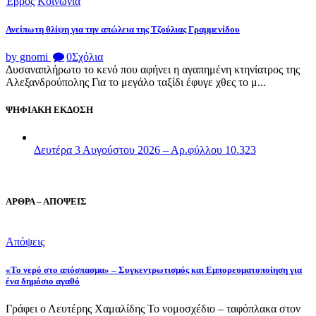
Έβρος
Κοινωνία
Ανείπωτη θλίψη για την απώλεια της Τζούλιας Γραμμενίδου
by gnomi
0
Σχόλια
Δυσαναπλήρωτο το κενό που αφήνει η αγαπημένη κτηνίατρος της
Αλεξανδρούπολης Για το μεγάλο ταξίδι έφυγε χθες το μ...
ΨΗΦΙΑΚΗ ΕΚΔΟΣΗ
Δευτέρα 3 Αυγούστου 2026 – Αρ.φύλλου 10.323
ΑΡΘΡΑ – ΑΠΟΨΕΙΣ
Απόψεις
«Το νερό στο απόσπασμα» – Συγκεντρωτισμός και Εμπορευματοποίηση για
ένα δημόσιο αγαθό
Γράφει ο Λευτέρης Χαμαλίδης Το νομοσχέδιο – ταφόπλακα στον