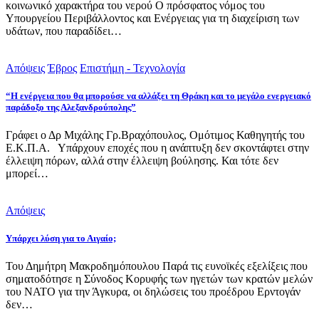
κοινωνικό χαρακτήρα του νερού Ο πρόσφατος νόμος του
Υπουργείου Περιβάλλοντος και Ενέργειας για τη διαχείριση των
υδάτων, που παραδίδει…
Απόψεις
Έβρος
Επιστήμη - Τεχνολογία
“Η ενέργεια που θα μπορούσε να αλλάξει τη Θράκη και το μεγάλο ενεργειακό
παράδοξο της Αλεξανδρούπολης”
Γράφει ο Δρ Μιχάλης Γρ.Βραχόπουλος, Ομότιμος Καθηγητής του
Ε.Κ.Π.Α. Υπάρχουν εποχές που η ανάπτυξη δεν σκοντάφτει στην
έλλειψη πόρων, αλλά στην έλλειψη βούλησης. Και τότε δεν
μπορεί…
Απόψεις
Υπάρχει λύση για το Αιγαίο;
Του Δημήτρη Μακροδημόπουλου Παρά τις ευνοϊκές εξελίξεις που
σηματοδότησε η Σύνοδος Κορυφής των ηγετών των κρατών μελών
του ΝΑΤΟ για την Άγκυρα, οι δηλώσεις του προέδρου Ερντογάν
δεν…