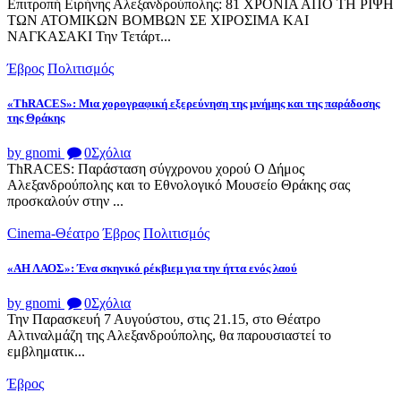
Επιτροπή Ειρήνης Αλεξανδρούπολης: 81 ΧΡΟΝΙΑ ΑΠΟ ΤΗ ΡΙΨΗ
ΤΩΝ ΑΤΟΜΙΚΩΝ ΒΟΜΒΩΝ ΣΕ ΧΙΡΟΣΙΜΑ ΚΑΙ
ΝΑΓΚΑΣΑΚΙ Την Τετάρτ...
Έβρος
Πολιτισμός
«ThRACES»: Μια χορογραφική εξερεύνηση της μνήμης και της παράδοσης
της Θράκης
by gnomi
0
Σχόλια
ThRACES: Παράσταση σύγχρονου χορού Ο Δήμος
Αλεξανδρούπολης και το Εθνολογικό Μουσείο Θράκης σας
προσκαλούν στην ...
Cinema-Θέατρο
Έβρος
Πολιτισμός
«ΑΗ ΛΑΟΣ»: Ένα σκηνικό ρέκβιεμ για την ήττα ενός λαού
by gnomi
0
Σχόλια
Την Παρασκευή 7 Αυγούστου, στις 21.15, στο Θέατρο
Αλτιναλμάζη της Αλεξανδρούπολης, θα παρουσιαστεί το
εμβληματικ...
Έβρος