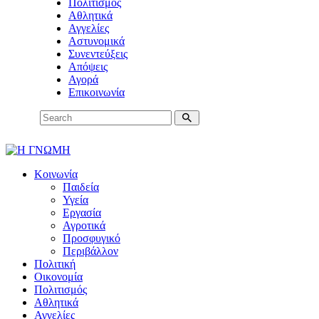
Πολιτισμός
Αθλητικά
Αγγελίες
Αστυνομικά
Συνεντεύξεις
Απόψεις
Αγορά
Επικοινωνία
Κοινωνία
Παιδεία
Υγεία
Εργασία
Αγροτικά
Προσφυγικό
Περιβάλλον
Πολιτική
Οικονομία
Πολιτισμός
Αθλητικά
Αγγελίες