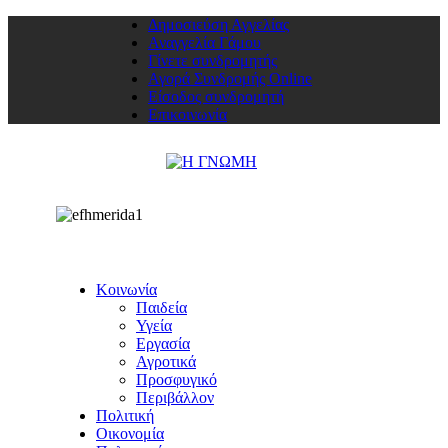
Δημοσιεύση Αγγελίας
Αναγγελία Γάμου
Γίνετε συνδρομητής
Αγορά Συνδρομής Online
Είσοδος συνδρομητή
Επικοινωνία
Κοινωνία
Παιδεία
Υγεία
Εργασία
Αγροτικά
Προσφυγικό
Περιβάλλον
Πολιτική
Οικονομία