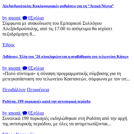
Αλεξανδρούπολη: Κυκλοφοριακές ρυθμίσεις για τη “Λευκή Νύχτα”
by gnomi
0
Σχόλια
Σύμφωνα με ανακοίνωση του Εμπορικού Συλλόγου
Αλεξανδρούπολης, από τις 17.00 το απόγευμα θα ισχύσει
πεζοδρόμηση 8...
Έβρος
Λιβάνιος: Τέλη του ’26 ολοκληρώνεται η αναβάθμιση του τελωνείου Κήπων
by gnomi
0
Σχόλια
«Πολύ σύντομα» η σύναψη προγραμματικής σύμβασης για τη
μετεγκατάσταση του τελωνείου Καστανεών, σύμφωνα με τον υπ...
Περιβάλλον
Περιφέρεια
Ροδόπη: 199 πυρκαγιές κατά την αντιπυρική περίοδο
by gnomi
0
Σχόλια
Συνολικά 199 πυρκαγιές εκδηλώθηκαν στη Ροδόπη από την αρχή
της αντιπυρικής περιόδου, με όλες να αντιμετωπίζονται...