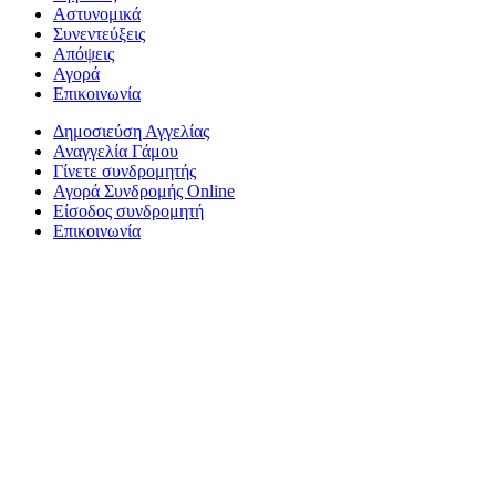
Αστυνομικά
Συνεντεύξεις
Απόψεις
Αγορά
Επικοινωνία
Δημοσιεύση Αγγελίας
Αναγγελία Γάμου
Γίνετε συνδρομητής
Αγορά Συνδρομής Online
Είσοδος συνδρομητή
Επικοινωνία