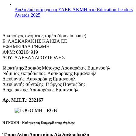
Διπλή διάκριση για τη ΣΑΕΚ ΑΚΜΗ στα Education Leaders
Awards 2025
Δικαιούχος ονόματος τομέα (domain name)
Ε. ΛΑΣΚΑΡΑΚΗΣ ΚΑΙ ΣΙΑ ΕΕ
ΕΦΗΜΕΡΙΔΑ ΓΝΩΜΗ
ΑΦΜ: 082164919
ΔΟΥ: ΑΛΕΞΑΝΔΡΟΥΠΟΛΗΣ
Ιδιοκτήτης-Βασικός Μέτοχος: Λασκαράκης Εμμανουήλ
Νόμιμος εκπρόσωπος: Λασκαράκης Εμμανουήλ
Διευθυντής: Λασκαράκης Εμμανουήλ
Διευθυντής σύνταξης: Γιώργος Πανταζίδης
Διαχειριστής: Λασκαράκης Εμμανουήλ
Αρ. Μ.Η.Τ.: 232167
Η ΓΝΩΜΗ - Καθημερινή Εφημερίδα της Θράκης
Τέρμα Αγίου Δημητρίου, Αλεξανδρούπολη