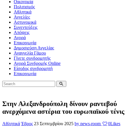
Οικονομία
Πολιτισμός
Αθλητικά
Αγγελίες
Αστυνομικά
Συνεντεύξεις
Απόψεις
Αγορά
Επικοινωνία
Δημοσιεύση Αγγελίας
Αναγγελία Γάμου
Γίνετε συνδρομητής
Αγορά Συνδρομής Online
Είσοδος συνδρομητή
Επικοινωνία
Στην Αλεξανδρούπολη δίνουν ραντεβού
ανερχόμενα αστέρια του ευρωπαϊκού τένις
Αθλητικά
Έβρος
23 Σεπτεμβρίου 2025
by news-room
0
Likes