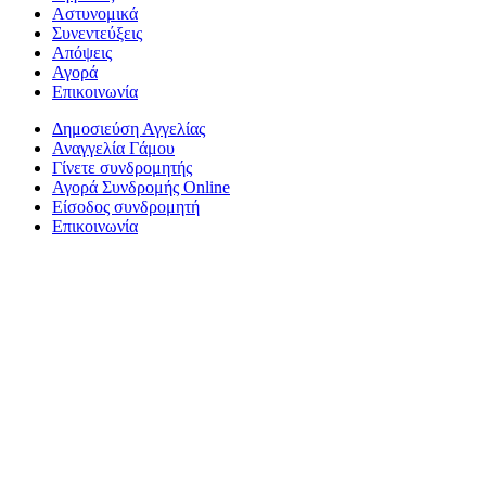
Αστυνομικά
Συνεντεύξεις
Απόψεις
Αγορά
Επικοινωνία
Δημοσιεύση Αγγελίας
Αναγγελία Γάμου
Γίνετε συνδρομητής
Αγορά Συνδρομής Online
Είσοδος συνδρομητή
Επικοινωνία