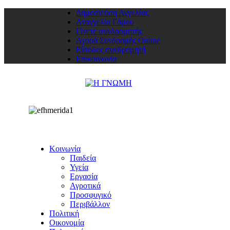
Δημοσιεύση Αγγελίας
Αναγγελία Γάμου
Γίνετε συνδρομητής
Αγορά Συνδρομής Online
Είσοδος συνδρομητή
Επικοινωνία
Κοινωνία
Παιδεία
Υγεία
Εργασία
Αγροτικά
Προσφυγικό
Περιβάλλον
Πολιτική
Οικονομία