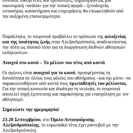
συνοδοί, οικογένειες και προπονητές, δημιουργώντας μια
οικονομική «ανάσα» για την τοπική αγορά – ξενοδοχεία,
εστιατόρια, καταστήματα και επιχειρήσεις θα επωφεληθούν από
την αυξημένη επισκεψιμότητα.
Παράλληλα, το τουρνουά προβάλλει το πρόσωπο της
φιλοξενίας
και της ποιότητας ζωής
στην Αλεξανδρούπολη, αναδεικνύοντας
την πόλη ως ιδανικό τόπο για τη διοργάνωση διεθνών αθλητικών
εκδηλώσεων.
Ανοιχτό στο κοινό – Το μέλλον του τένις από κοντά
Οι αγώνες είναι
ανοιχτοί για το κοινό
, προσφέροντας τη
δυνατότητα σε όλους τους φίλους του αθλήματος –και όχι μόνο– να
παρακολουθήσουν από κοντά τους
πρωταθλητές του μέλλοντος
.
Για την τοπική κοινωνία και ιδιαίτερα τη νεολαία, το τουρνουά
αποτελεί πηγή έμπνευσης και παρακίνησης για ενασχόληση με τον
αθλητισμό.
Σημειώστε την ημερομηνία!
23-28 Σεπτεμβρίου
, στο
Όμιλο Αντισφαίρισης
Αλεξανδρούπολης
, το ευρωπαϊκό τένις έχει ραντεβού με την
Αλεξανδρούπολη.