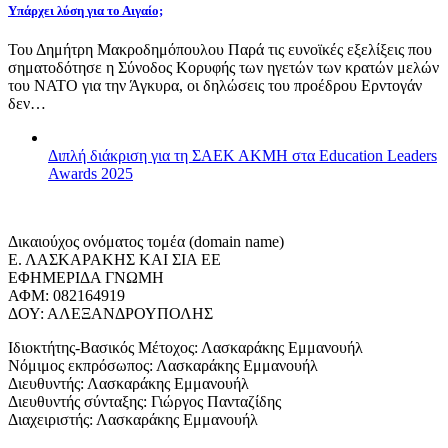
Υπάρχει λύση για το Αιγαίο;
Του Δημήτρη Μακροδημόπουλου Παρά τις ευνοϊκές εξελίξεις που
σηματοδότησε η Σύνοδος Κορυφής των ηγετών των κρατών μελών
του ΝΑΤΟ για την Άγκυρα, οι δηλώσεις του προέδρου Ερντογάν
δεν…
Διπλή διάκριση για τη ΣΑΕΚ ΑΚΜΗ στα Education Leaders
Awards 2025
Δικαιούχος ονόματος τομέα (domain name)
Ε. ΛΑΣΚΑΡΑΚΗΣ ΚΑΙ ΣΙΑ ΕΕ
ΕΦΗΜΕΡΙΔΑ ΓΝΩΜΗ
ΑΦΜ: 082164919
ΔΟΥ: ΑΛΕΞΑΝΔΡΟΥΠΟΛΗΣ
Ιδιοκτήτης-Βασικός Μέτοχος: Λασκαράκης Εμμανουήλ
Νόμιμος εκπρόσωπος: Λασκαράκης Εμμανουήλ
Διευθυντής: Λασκαράκης Εμμανουήλ
Διευθυντής σύνταξης: Γιώργος Πανταζίδης
Διαχειριστής: Λασκαράκης Εμμανουήλ