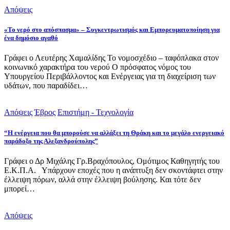
Απόψεις
«Το νερό στο απόσπασμα» – Συγκεντρωτισμός και Εμπορευματοποίηση για
ένα δημόσιο αγαθό
Γράφει ο Λευτέρης Χαμαλίδης Το νομοσχέδιο – ταφόπλακα στον
κοινωνικό χαρακτήρα του νερού Ο πρόσφατος νόμος του
Υπουργείου Περιβάλλοντος και Ενέργειας για τη διαχείριση των
υδάτων, που παραδίδει…
Απόψεις
Έβρος
Επιστήμη - Τεχνολογία
“Η ενέργεια που θα μπορούσε να αλλάξει τη Θράκη και το μεγάλο ενεργειακό
παράδοξο της Αλεξανδρούπολης”
Γράφει ο Δρ Μιχάλης Γρ.Βραχόπουλος, Ομότιμος Καθηγητής του
Ε.Κ.Π.Α. Υπάρχουν εποχές που η ανάπτυξη δεν σκοντάφτει στην
έλλειψη πόρων, αλλά στην έλλειψη βούλησης. Και τότε δεν
μπορεί…
Απόψεις