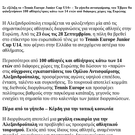
Σε
εξέλιξη
το
«Tennis Europe Junior Cup U14» –
Τα γήπεδα αντισφαίρισης του Έβρου θα
φιλοξενήσουν 100 αθλητές/τριες κάτω των 14 ετών από διάφορες χώρες της Ευρώπης
Η Αλεξανδρούπολη ετοιμάζεται να φιλοξενήσει μία από τις
σημαντικότερες αθλητικές διοργανώσεις για νεαρούς αθλητές στην
Ευρώπη. Από τις
23 έως τις 28 Σεπτεμβρίου
, η πόλη θα βρεθεί
στο επίκεντρο του ευρωπαϊκού τένις με το
Tennis Europe Junior
Cup U14
, που φέρνει στην Ελλάδα τα ανερχόμενα αστέρια του
αθλήματος.
Περισσότεροι από
100 αθλητές και αθλήτριες κάτω των 14
ετών
από διάφορες χώρες της Ευρώπης θα δώσουν το «παρών»
στις
σύγχρονες εγκαταστάσεις του Ομίλου Αντισφαίρισης
Αλεξανδρούπολης
, προσφέροντας αγώνες υψηλού επιπέδου,
ένταση, ταλέντο και συγκινήσεις. Το τουρνουά αποτελεί κομμάτι
της διεθνούς διοργάνωσης
Tennis Europe
και προσφέρει
πολύτιμους βαθμούς στην παγκόσμια κατάταξη, γεγονός που
ενισχύει τη σημασία του στο καλεντάρι των junior διοργανώσεων.
Πέρα από το γήπεδο – Κέρδη για την τοπική κοινωνία
Η διοργάνωση αποτελεί μια
μεγάλη ευκαιρία για την
Αλεξανδρούπολη
να προβληθεί ως προορισμός
αθλητικού
τουρισμού
. Εκτός από τους ίδιους τους αθλητές, αναμένονται