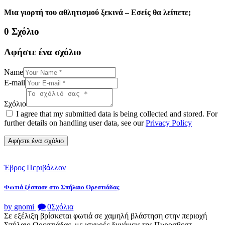
Μια γιορτή του αθλητισμού ξεκινά – Εσείς θα λείπετε;
0 Σχόλιο
Αφήστε ένα σχόλιο
Name
E-mail
Σχόλιο
I agree that my submitted data is being collected and stored. For
further details on handling user data, see our
Privacy Policy
Έβρος
Περιβάλλον
Φωτιά ξέσπασε στο Σπήλαιο Ορεστιάδας
by gnomi
0
Σχόλια
Σε εξέλιξη βρίσκεται φωτιά σε χαμηλή βλάστηση στην περιοχή
Σπήλαιο Ορεστιάδας, με ισχυρές δυνάμεις της Πυροσβεστ...