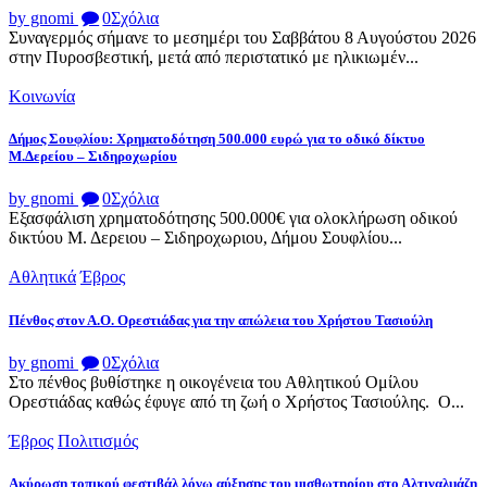
by gnomi
0
Σχόλια
Συναγερμός σήμανε το μεσημέρι του Σαββάτου 8 Αυγούστου 2026
στην Πυροσβεστική, μετά από περιστατικό με ηλικιωμέν...
Κοινωνία
Δήμος Σουφλίου: Χρηματοδότηση 500.000 ευρώ για το οδικό δίκτυο
Μ.Δερείου – Σιδηροχωρίου
by gnomi
0
Σχόλια
Εξασφάλιση χρηματοδότησης 500.000€ για ολοκλήρωση οδικού
δικτύου Μ. Δερειου – Σιδηροχωριου, Δήμου Σουφλίου...
Αθλητικά
Έβρος
Πένθος στον Α.Ο. Ορεστιάδας για την απώλεια του Χρήστου Τασιούλη
by gnomi
0
Σχόλια
Στο πένθος βυθίστηκε η οικογένεια του Αθλητικού Ομίλου
Ορεστιάδας καθώς έφυγε από τη ζωή ο Χρήστος Τασιούλης. Ο...
Έβρος
Πολιτισμός
Ακύρωση τοπικού φεστιβάλ λόγω αύξησης του μισθωτηρίου στο Αλτιναλμάζη