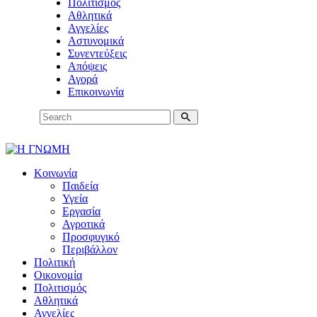
Πολιτισμός
Αθλητικά
Αγγελίες
Αστυνομικά
Συνεντεύξεις
Απόψεις
Αγορά
Επικοινωνία
Κοινωνία
Παιδεία
Υγεία
Εργασία
Αγροτικά
Προσφυγικό
Περιβάλλον
Πολιτική
Οικονομία
Πολιτισμός
Αθλητικά
Αγγελίες