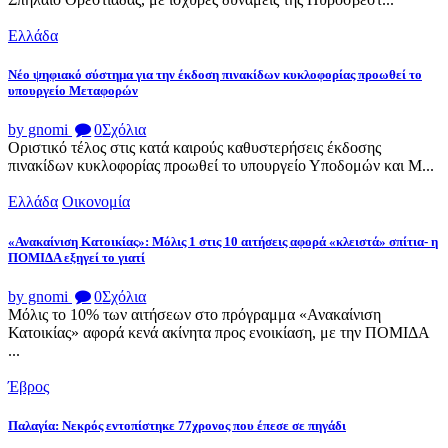
Ελλάδα
Νέο ψηφιακό σύστημα για την έκδοση πινακίδων κυκλοφορίας προωθεί το
υπουργείο Μεταφορών
by gnomi
0
Σχόλια
Οριστικό τέλος στις κατά καιρούς καθυστερήσεις έκδοσης
πινακίδων κυκλοφορίας προωθεί το υπουργείο Υποδομών και Μ...
Ελλάδα
Οικονομία
«Ανακαίνιση Κατοικίας»: Μόλις 1 στις 10 αιτήσεις αφορά «κλειστά» σπίτια- η
ΠΟΜΙΔΑ εξηγεί το γιατί
by gnomi
0
Σχόλια
Μόλις το 10% των αιτήσεων στο πρόγραμμα «Ανακαίνιση
Κατοικίας» αφορά κενά ακίνητα προς ενοικίαση, με την ΠΟΜΙΔΑ
...
Έβρος
Παλαγία: Νεκρός εντοπίστηκε 77χρονος που έπεσε σε πηγάδι