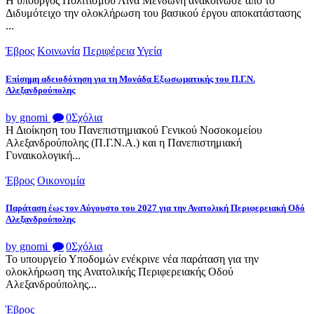
Η υπουργός Πολιτισμού Λίνα Μενδώνη ανακοίνωσε από το
Διδυμότειχο την ολοκλήρωση του βασικού έργου αποκατάστασης
...
Έβρος
Κοινωνία
Περιφέρεια
Υγεία
Επίσημη αδειοδότηση για τη Μονάδα Εξωσωματικής του Π.Γ.Ν.
Αλεξανδρούπολης
by gnomi
0
Σχόλια
Η Διοίκηση του Πανεπιστημιακού Γενικού Νοσοκομείου
Αλεξανδρούπολης (Π.Γ.Ν.Α.) και η Πανεπιστημιακή
Γυναικολογική...
Έβρος
Οικονομία
Παράταση έως τον Αύγουστο του 2027 για την Ανατολική Περιφερειακή Οδό
Αλεξανδρούπολης
by gnomi
0
Σχόλια
Το υπουργείο Υποδομών ενέκρινε νέα παράταση για την
ολοκλήρωση της Ανατολικής Περιφερειακής Οδού
Αλεξανδρούπολης...
Έβρος