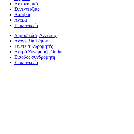
Αστυνομικά
Συνεντεύξεις
Απόψεις
Αγορά
Επικοινωνία
Δημοσιεύση Αγγελίας
Αναγγελία Γάμου
Γίνετε συνδρομητής
Αγορά Συνδρομής Online
Είσοδος συνδρομητή
Επικοινωνία