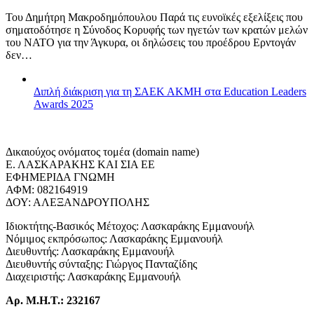
Του Δημήτρη Μακροδημόπουλου Παρά τις ευνοϊκές εξελίξεις που
σηματοδότησε η Σύνοδος Κορυφής των ηγετών των κρατών μελών
του ΝΑΤΟ για την Άγκυρα, οι δηλώσεις του προέδρου Ερντογάν
δεν…
Διπλή διάκριση για τη ΣΑΕΚ ΑΚΜΗ στα Education Leaders
Awards 2025
Δικαιούχος ονόματος τομέα (domain name)
Ε. ΛΑΣΚΑΡΑΚΗΣ ΚΑΙ ΣΙΑ ΕΕ
ΕΦΗΜΕΡΙΔΑ ΓΝΩΜΗ
ΑΦΜ: 082164919
ΔΟΥ: ΑΛΕΞΑΝΔΡΟΥΠΟΛΗΣ
Ιδιοκτήτης-Βασικός Μέτοχος: Λασκαράκης Εμμανουήλ
Νόμιμος εκπρόσωπος: Λασκαράκης Εμμανουήλ
Διευθυντής: Λασκαράκης Εμμανουήλ
Διευθυντής σύνταξης: Γιώργος Πανταζίδης
Διαχειριστής: Λασκαράκης Εμμανουήλ
Αρ. Μ.Η.Τ.: 232167