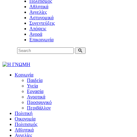
Πολιτισμός
Αθλητικά
Αγγελίες
Αστυνομικά
Συνεντεύξεις
Απόψεις
Αγορά
Επικοινωνία
Κοινωνία
Παιδεία
Υγεία
Εργασία
Αγροτικά
Προσφυγικό
Περιβάλλον
Πολιτική
Οικονομία
Πολιτισμός
Αθλητικά
Αγγελίες