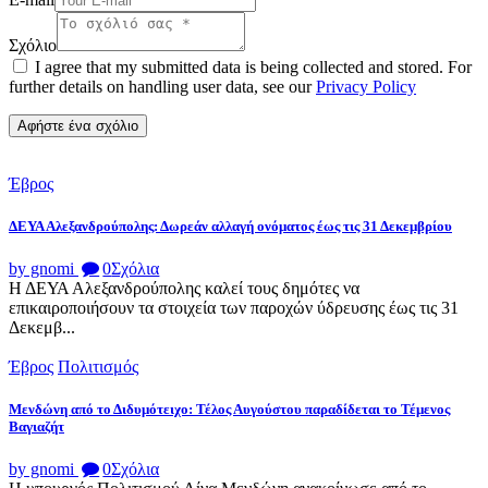
Σχόλιο
I agree that my submitted data is being collected and stored. For
further details on handling user data, see our
Privacy Policy
Έβρος
ΔΕΥΑ Αλεξανδρούπολης: Δωρεάν αλλαγή ονόματος έως τις 31 Δεκεμβρίου
by gnomi
0
Σχόλια
Η ΔΕΥΑ Αλεξανδρούπολης καλεί τους δημότες να
επικαιροποιήσουν τα στοιχεία των παροχών ύδρευσης έως τις 31
Δεκεμβ...
Έβρος
Πολιτισμός
Μενδώνη από το Διδυμότειχο: Τέλος Αυγούστου παραδίδεται το Τέμενος
Βαγιαζήτ
by gnomi
0
Σχόλια