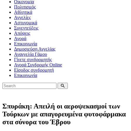
Οικονομία
Πολιτισμός
Αθλητικά
Αγγελίες
Αστυνομικά
Συνεντεύξεις
Απόψεις
Αγορά
Επικοινωνία
Δημοσιεύση Αγγελίας
Αναγγελία Γάμου
Γίνετε συνδρομητής
Αγορά Συνδρομής Online
Είσοδος συνδρομητή
Επικοινωνία
Σπυράκη: Απειλή οι αεροψεκασμοί των
Τούρκων με απαγορευμένα φυτοφάρμακα
στα σύνορα του Έβρου