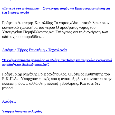
«Το νερό στο απόσπασμα» – Συγκεντρωτισμός και Εμπορευματοποίηση για
ένα δημόσιο αγαθό
Γράφει ο Λευτέρης Χαμαλίδης Το νομοσχέδιο – ταφόπλακα στον
κοινωνικό χαρακτήρα του νερού Ο πρόσφατος νόμος του
Υπουργείου Περιβάλλοντος και Ενέργειας για τη διαχείριση των
υδάτων, που παραδίδει…
Απόψεις
Έβρος
Επιστήμη - Τεχνολογία
“Η ενέργεια που θα μπορούσε να αλλάξει τη Θράκη και το μεγάλο ενεργειακό
παράδοξο της Αλεξανδρούπολης”
Γράφει ο Δρ Μιχάλης Γρ.Βραχόπουλος, Ομότιμος Καθηγητής του
Ε.Κ.Π.Α. Υπάρχουν εποχές που η ανάπτυξη δεν σκοντάφτει στην
έλλειψη πόρων, αλλά στην έλλειψη βούλησης. Και τότε δεν
μπορεί…
Απόψεις
Υπάρχει λύση για το Αιγαίο;