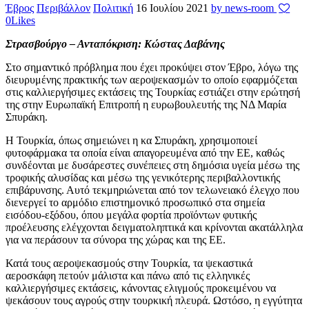
Έβρος
Περιβάλλον
Πολιτική
16 Ιουλίου 2021
by news-room
0
Likes
Στρασβούργο – Ανταπόκριση: Κώστας Δαβάνης
Στο σημαντικό πρόβλημα που έχει προκύψει στον Έβρο, λόγω της
διευρυμένης πρακτικής των αεροψεκασμών το οποίο εφαρμόζεται
στις καλλιεργήσιμες εκτάσεις της Τουρκίας εστιάζει στην ερώτησή
της στην Ευρωπαϊκή Επιτροπή η ευρωβουλευτής της ΝΔ Μαρία
Σπυράκη.
Η Τουρκία, όπως σημειώνει η κα Σπυράκη, χρησιμοποιεί
φυτοφάρμακα τα οποία είναι απαγορευμένα από την ΕΕ, καθώς
συνδέονται με δυσάρεστες συνέπειες στη δημόσια υγεία μέσω της
τροφικής αλυσίδας και μέσω της γενικότερης περιβαλλοντικής
επιβάρυνσης. Αυτό τεκμηριώνεται από τον τελωνειακό έλεγχο που
διενεργεί το αρμόδιο επιστημονικό προσωπικό στα σημεία
εισόδου-εξόδου, όπου μεγάλα φορτία προϊόντων φυτικής
προέλευσης ελέγχονται δειγματοληπτικά και κρίνονται ακατάλληλα
για να περάσουν τα σύνορα της χώρας και της ΕΕ.
Κατά τους αεροψεκασμούς στην Τουρκία, τα ψεκαστικά
αεροσκάφη πετούν μάλιστα και πάνω από τις ελληνικές
καλλιεργήσιμες εκτάσεις, κάνοντας ελιγμούς προκειμένου να
ψεκάσουν τους αγρούς στην τουρκική πλευρά. Ωστόσο, η εγγύτητα