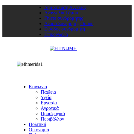
Δημοσιεύση Αγγελίας
Αναγγελία Γάμου
Γίνετε συνδρομητής
Αγορά Συνδρομής Online
Είσοδος συνδρομητή
Επικοινωνία
Κοινωνία
Παιδεία
Υγεία
Εργασία
Αγροτικά
Προσφυγικό
Περιβάλλον
Πολιτική
Οικονομία