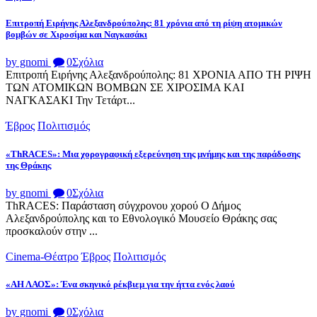
Επιτροπή Ειρήνης Αλεξανδρούπολης: 81 χρόνια από τη ρίψη ατομικών
βομβών σε Χιροσίμα και Ναγκασάκι
by gnomi
0
Σχόλια
Επιτροπή Ειρήνης Αλεξανδρούπολης: 81 ΧΡΟΝΙΑ ΑΠΟ ΤΗ ΡΙΨΗ
ΤΩΝ ΑΤΟΜΙΚΩΝ ΒΟΜΒΩΝ ΣΕ ΧΙΡΟΣΙΜΑ ΚΑΙ
ΝΑΓΚΑΣΑΚΙ Την Τετάρτ...
Έβρος
Πολιτισμός
«ThRACES»: Μια χορογραφική εξερεύνηση της μνήμης και της παράδοσης
της Θράκης
by gnomi
0
Σχόλια
ThRACES: Παράσταση σύγχρονου χορού Ο Δήμος
Αλεξανδρούπολης και το Εθνολογικό Μουσείο Θράκης σας
προσκαλούν στην ...
Cinema-Θέατρο
Έβρος
Πολιτισμός
«ΑΗ ΛΑΟΣ»: Ένα σκηνικό ρέκβιεμ για την ήττα ενός λαού
by gnomi
0
Σχόλια