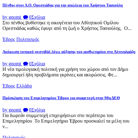
Πένθος στον Α.Ο. Ορεστιάδας για την απώλεια του Χρήστου Τασιούλη
by gnomi
0
Σχόλια
Στο πένθος βυθίστηκε η οικογένεια του Αθλητικού Ομίλου
Ορεστιάδας καθώς έφυγε από τη ζωή ο Χρήστος Τασιούλης. Ο...
Έβρος
Πολιτισμός
Ακύρωση τοπικού φεστιβάλ λόγω αύξησης του μισθωτηρίου στο Αλτιναλμάζη
by gnomi
0
Σχόλια
Η νέα τιμολογιακή πολιτική για χρήση του χώρου από τον Δήμο
δημιουργεί ήδη προβλήματα γκρίνιες και ακυρώσεις. Φε...
Έβρος
Ελλάδα
Πρόσκληση του Επιμελητηρίου Έβρου για συμμετοχή στην 90η ΔΕΘ
by gnomi
0
Σχόλια
Για δωρεάν συμμετοχή επιχειρήσεων στο περίπτερο του
Επιμελητηρίου Το Επιμελητήριο Έβρου προσκαλεί τα μέλη του
ν...
Πολιτισμός