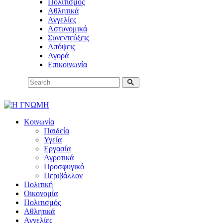
Πολιτισμός
Αθλητικά
Αγγελίες
Αστυνομικά
Συνεντεύξεις
Απόψεις
Αγορά
Επικοινωνία
Κοινωνία
Παιδεία
Υγεία
Εργασία
Αγροτικά
Προσφυγικό
Περιβάλλον
Πολιτική
Οικονομία
Πολιτισμός
Αθλητικά
Αγγελίες