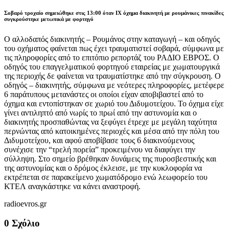
Σοβαρό τροχαίο σημειώθηκε στις 13:00 όταν ΙΧ όχημα διακινητή με ρουμάνικες πινακίδες
συγκρούστηκε μετωπικά με φορτηγό
Ο αλλοδαπός διακινητής – Ρουμάνος στην καταγωγή – και οδηγός
του οχήματος φαίνεται πως έχει τραυματιστεί σοβαρά, σύμφωνα με
τις πληροφορίες από το επιτόπιο ρεπορτάζ του ΡΑΔΙΟ ΕΒΡΟΣ. Ο
οδηγός του επαγγελματικού φορτηγού εταιρείας με χωματουργικά
της περιοχής δε φαίνεται να τραυματίστηκε από την σύγκρουση. Ο
οδηγός – διακινητής, σύμφωνα με νεότερες πληροφορίες, μετέφερε
6 παράτυπους μετανάστες οι οποίοι είχαν αποβιβαστεί από το
όχημα και εντοπίστηκαν σε χωριό του Διδυμοτείχου. Το όχημα είχε
γίνει αντιληπτό από νωρίς το πρωί από την αστυνομία και ο
διακινητής προσπαθώντας να ξεφύγει έτρεχε με μεγάλη ταχύτητα
περνώντας από κατοικημένες περιοχές και μέσα από την πόλη του
Διδυμοτείχου, και αφού αποβίβασε τους 6 διακινούμενους
συνέχισε την “τρελή πορεία” προκειμένου να διαφύγει την
σύλληψη. Στο σημείο βρέθηκαν δυνάμεις της πυροσβεστικής και
της αστυνομίας και ο δρόμος έκλεισε, με την κυκλοφορία να
εκτρέπεται σε παρακείμενο χωματόδρομο ενώ λεωφορείο του
ΚΤΕΛ αναγκάστηκε να κάνει αναστροφή.
radioevros.gr
0 Σχόλιο