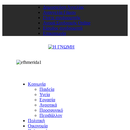
Δημοσιεύση Αγγελίας
Αναγγελία Γάμου
Γίνετε συνδρομητής
Αγορά Συνδρομής Online
Είσοδος συνδρομητή
Επικοινωνία
Κοινωνία
Παιδεία
Υγεία
Εργασία
Αγροτικά
Προσφυγικό
Περιβάλλον
Πολιτική
Οικονομία