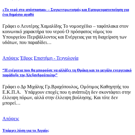
«Το νερό στο απόσπασμα» – Συγκεντρωτισμός και Εμπορευματοποίηση για
ένα δημόσιο αγαθό
Γράφει ο Λευτέρης Χαμαλίδης Το νομοσχέδιο – ταφόπλακα στον
κοινωνικό χαρακτήρα του νερού Ο πρόσφατος νόμος του
Υπουργείου Περιβάλλοντος και Ενέργειας για τη διαχείριση των
υδάτων, που παραδίδει…
Απόψεις
Έβρος
Επιστήμη - Τεχνολογία
“Η ενέργεια που θα μπορούσε να αλλάξει τη Θράκη και το μεγάλο ενεργειακό
παράδοξο της Αλεξανδρούπολης”
Γράφει ο Δρ Μιχάλης Γρ.Βραχόπουλος, Ομότιμος Καθηγητής του
Ε.Κ.Π.Α. Υπάρχουν εποχές που η ανάπτυξη δεν σκοντάφτει στην
έλλειψη πόρων, αλλά στην έλλειψη βούλησης. Και τότε δεν
μπορεί…
Απόψεις
Υπάρχει λύση για το Αιγαίο;