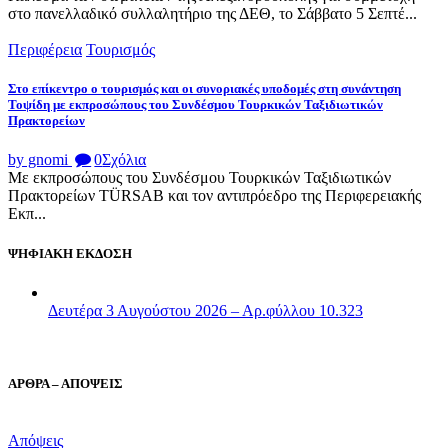
στο πανελλαδικό συλλαλητήριο της ΔΕΘ, το Σάββατο 5 Σεπτέ...
Περιφέρεια
Τουρισμός
Στο επίκεντρο ο τουρισμός και οι συνοριακές υποδομές στη συνάντηση
Τοψίδη με εκπροσώπους του Συνδέσμου Τουρκικών Ταξιδιωτικών
Πρακτορείων
by gnomi
0
Σχόλια
Με εκπροσώπους του Συνδέσμου Τουρκικών Ταξιδιωτικών
Πρακτορείων TÜRSAB και τον αντιπρόεδρο της Περιφερειακής
Εκπ...
ΨΗΦΙΑΚΗ ΕΚΔΟΣΗ
Δευτέρα 3 Αυγούστου 2026 – Αρ.φύλλου 10.323
ΑΡΘΡΑ – ΑΠΟΨΕΙΣ
Απόψεις