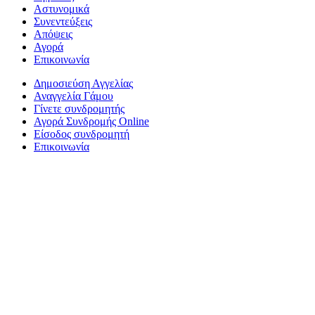
Αστυνομικά
Συνεντεύξεις
Απόψεις
Αγορά
Επικοινωνία
Δημοσιεύση Αγγελίας
Αναγγελία Γάμου
Γίνετε συνδρομητής
Αγορά Συνδρομής Online
Είσοδος συνδρομητή
Επικοινωνία