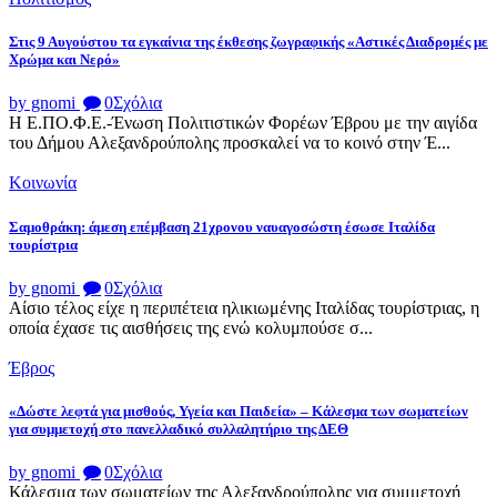
Στις 9 Αυγούστου τα εγκαίνια της έκθεσης ζωγραφικής «Αστικές Διαδρομές με
Χρώμα και Νερό»
by gnomi
0
Σχόλια
Η Ε.ΠΟ.Φ.Ε.-Ένωση Πολιτιστικών Φορέων Έβρου με την αιγίδα
του Δήμου Αλεξανδρούπολης προσκαλεί να το κοινό στην Έ...
Κοινωνία
Σαμοθράκη: άμεση επέμβαση 21χρονου ναυαγοσώστη έσωσε Ιταλίδα
τουρίστρια
by gnomi
0
Σχόλια
Αίσιο τέλος είχε η περιπέτεια ηλικιωμένης Ιταλίδας τουρίστριας, η
οποία έχασε τις αισθήσεις της ενώ κολυμπούσε σ...
Έβρος
«Δώστε λεφτά για μισθούς, Υγεία και Παιδεία» – Κάλεσμα των σωματείων
για συμμετοχή στο πανελλαδικό συλλαλητήριο της ΔΕΘ
by gnomi
0
Σχόλια
Κάλεσμα των σωματείων της Αλεξανδρούπολης για συμμετοχή