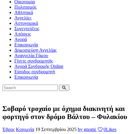
Οικονομία
Πολιτισμός
Αθλητικά
Αγγελίες
Αστυνομικά
Συνεντεύξεις
Απόψεις
Αγορά
Επικοινωνία
Δημοσιεύση Αγγελίας
Αναγγελία Γάμου
Γίνετε συνδρομητής
Αγορά Συνδρομής Online
Είσοδος συνδρομητή
Επικοινωνία
Σοβαρό τροχαίο με όχημα διακινητή και
φορτηγό στον δρόμο Βάλτου – Φυλακίου
Έβρος
Κοινωνία
19 Σεπτεμβρίου 2025
by gnomi
0
Likes