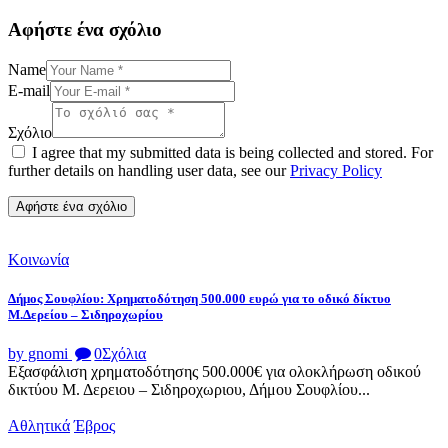
Αφήστε ένα σχόλιο
Name
E-mail
Σχόλιο
I agree that my submitted data is being collected and stored. For
further details on handling user data, see our
Privacy Policy
Κοινωνία
Δήμος Σουφλίου: Χρηματοδότηση 500.000 ευρώ για το οδικό δίκτυο
Μ.Δερείου – Σιδηροχωρίου
by gnomi
0
Σχόλια
Εξασφάλιση χρηματοδότησης 500.000€ για ολοκλήρωση οδικού
δικτύου Μ. Δερειου – Σιδηροχωριου, Δήμου Σουφλίου...
Αθλητικά
Έβρος