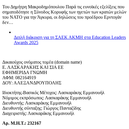
Του Δημήτρη Μακροδημόπουλου Παρά τις ευνοϊκές εξελίξεις που
σηματοδότησε η Σύνοδος Κορυφής των ηγετών των κρατών μελών
του ΝΑΤΟ για την Άγκυρα, οι δηλώσεις του προέδρου Ερντογάν
δεν…
Διπλή διάκριση για τη ΣΑΕΚ ΑΚΜΗ στα Education Leaders
Awards 2025
Δικαιούχος ονόματος τομέα (domain name)
Ε. ΛΑΣΚΑΡΑΚΗΣ ΚΑΙ ΣΙΑ ΕΕ
ΕΦΗΜΕΡΙΔΑ ΓΝΩΜΗ
ΑΦΜ: 082164919
ΔΟΥ: ΑΛΕΞΑΝΔΡΟΥΠΟΛΗΣ
Ιδιοκτήτης-Βασικός Μέτοχος: Λασκαράκης Εμμανουήλ
Νόμιμος εκπρόσωπος: Λασκαράκης Εμμανουήλ
Διευθυντής: Λασκαράκης Εμμανουήλ
Διευθυντής σύνταξης: Γιώργος Πανταζίδης
Διαχειριστής: Λασκαράκης Εμμανουήλ
Αρ. Μ.Η.Τ.: 232167