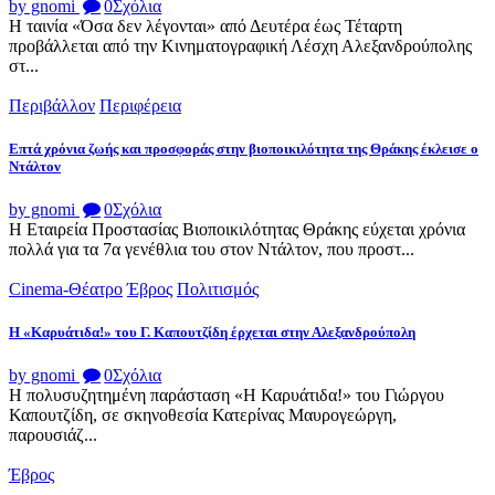
by gnomi
0
Σχόλια
Η ταινία «Όσα δεν λέγονται» από Δευτέρα έως Τέταρτη
προβάλλεται από την Κινηματογραφική Λέσχη Αλεξανδρούπολης
στ...
Περιβάλλον
Περιφέρεια
Επτά χρόνια ζωής και προσφοράς στην βιοποικιλότητα της Θράκης έκλεισε ο
Ντάλτον
by gnomi
0
Σχόλια
Η Εταιρεία Προστασίας Βιοποικιλότητας Θράκης εύχεται χρόνια
πολλά για τα 7α γενέθλια του στον Ντάλτον, που προστ...
Cinema-Θέατρο
Έβρος
Πολιτισμός
Η «Καρυάτιδα!» του Γ. Καπουτζίδη έρχεται στην Αλεξανδρούπολη
by gnomi
0
Σχόλια
Η πολυσυζητημένη παράσταση «Η Καρυάτιδα!» του Γιώργου
Καπουτζίδη, σε σκηνοθεσία Κατερίνας Μαυρογεώργη,
παρουσιάζ...
Έβρος