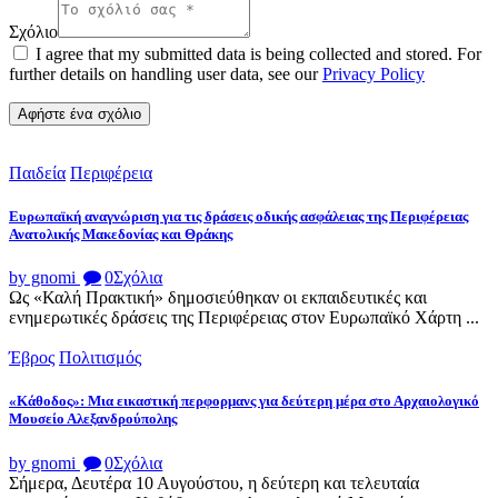
Σχόλιο
I agree that my submitted data is being collected and stored. For
further details on handling user data, see our
Privacy Policy
Παιδεία
Περιφέρεια
Ευρωπαϊκή αναγνώριση για τις δράσεις οδικής ασφάλειας της Περιφέρειας
Ανατολικής Μακεδονίας και Θράκης
by gnomi
0
Σχόλια
Ως «Καλή Πρακτική» δημοσιεύθηκαν οι εκπαιδευτικές και
ενημερωτικές δράσεις της Περιφέρειας στον Ευρωπαϊκό Χάρτη ...
Έβρος
Πολιτισμός
«Κάθοδος»: Μια εικαστική περφορμανς για δεύτερη μέρα στο Αρχαιολογικό
Μουσείο Αλεξανδρούπολης
by gnomi
0
Σχόλια
Σήμερα, Δευτέρα 10 Αυγούστου, η δεύτερη και τελευταία