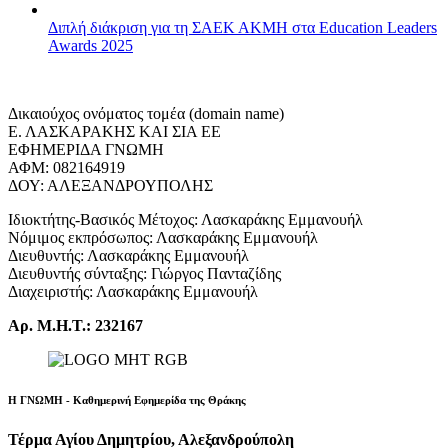
Διπλή διάκριση για τη ΣΑΕΚ ΑΚΜΗ στα Education Leaders
Awards 2025
Δικαιούχος ονόματος τομέα (domain name)
Ε. ΛΑΣΚΑΡΑΚΗΣ ΚΑΙ ΣΙΑ ΕΕ
ΕΦΗΜΕΡΙΔΑ ΓΝΩΜΗ
ΑΦΜ: 082164919
ΔΟΥ: ΑΛΕΞΑΝΔΡΟΥΠΟΛΗΣ
Ιδιοκτήτης-Βασικός Μέτοχος: Λασκαράκης Εμμανουήλ
Νόμιμος εκπρόσωπος: Λασκαράκης Εμμανουήλ
Διευθυντής: Λασκαράκης Εμμανουήλ
Διευθυντής σύνταξης: Γιώργος Πανταζίδης
Διαχειριστής: Λασκαράκης Εμμανουήλ
Αρ. Μ.Η.Τ.: 232167
Η ΓΝΩΜΗ - Καθημερινή Εφημερίδα της Θράκης
Τέρμα Αγίου Δημητρίου, Αλεξανδρούπολη