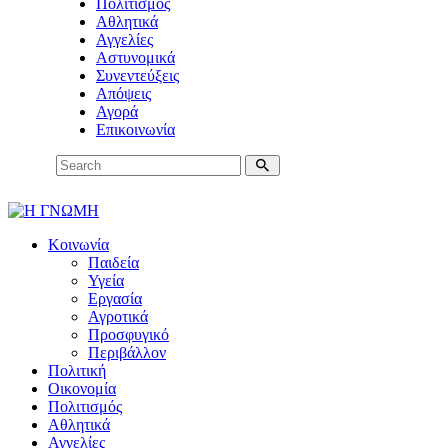
Πολιτισμός
Αθλητικά
Αγγελίες
Αστυνομικά
Συνεντεύξεις
Απόψεις
Αγορά
Επικοινωνία
Κοινωνία
Παιδεία
Υγεία
Εργασία
Αγροτικά
Προσφυγικό
Περιβάλλον
Πολιτική
Οικονομία
Πολιτισμός
Αθλητικά
Αγγελίες