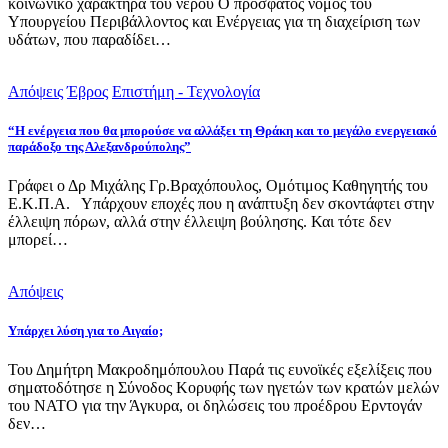
κοινωνικό χαρακτήρα του νερού Ο πρόσφατος νόμος του
Υπουργείου Περιβάλλοντος και Ενέργειας για τη διαχείριση των
υδάτων, που παραδίδει…
Απόψεις
Έβρος
Επιστήμη - Τεχνολογία
“Η ενέργεια που θα μπορούσε να αλλάξει τη Θράκη και το μεγάλο ενεργειακό
παράδοξο της Αλεξανδρούπολης”
Γράφει ο Δρ Μιχάλης Γρ.Βραχόπουλος, Ομότιμος Καθηγητής του
Ε.Κ.Π.Α. Υπάρχουν εποχές που η ανάπτυξη δεν σκοντάφτει στην
έλλειψη πόρων, αλλά στην έλλειψη βούλησης. Και τότε δεν
μπορεί…
Απόψεις
Υπάρχει λύση για το Αιγαίο;
Του Δημήτρη Μακροδημόπουλου Παρά τις ευνοϊκές εξελίξεις που
σηματοδότησε η Σύνοδος Κορυφής των ηγετών των κρατών μελών
του ΝΑΤΟ για την Άγκυρα, οι δηλώσεις του προέδρου Ερντογάν
δεν…