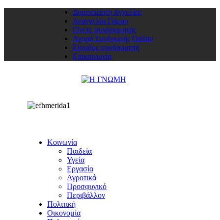
Δημοσιεύση Αγγελίας
Αναγγελία Γάμου
Γίνετε συνδρομητής
Αγορά Συνδρομής Online
Είσοδος συνδρομητή
Επικοινωνία
Κοινωνία
Παιδεία
Υγεία
Εργασία
Αγροτικά
Προσφυγικό
Περιβάλλον
Πολιτική
Οικονομία