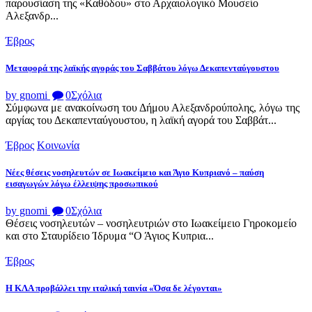
παρουσίαση της «Καθόδου» στο Αρχαιολογικό Μουσείο
Αλεξανδρ...
Έβρος
Μεταφορά της λαϊκής αγοράς του Σαββάτου λόγω Δεκαπενταύγουστου
by gnomi
0
Σχόλια
Σύμφωνα με ανακοίνωση του Δήμου Αλεξανδρούπολης, λόγω της
αργίας του Δεκαπενταύγουστου, η λαϊκή αγορά του Σαββάτ...
Έβρος
Κοινωνία
Νέες θέσεις νοσηλευτών σε Ιωακείμειο και Άγιο Κυπριανό – παύση
εισαγωγών λόγω έλλειψης προσωπικού
by gnomi
0
Σχόλια
Θέσεις νοσηλευτών – νοσηλευτριών στο Ιωακείμειο Γηροκομείο
και στο Σταυρίδειο Ίδρυμα “Ο Άγιος Κυπρια...
Έβρος
Η ΚΛΑ προβάλλει την ιταλική ταινία «Όσα δε λέγονται»