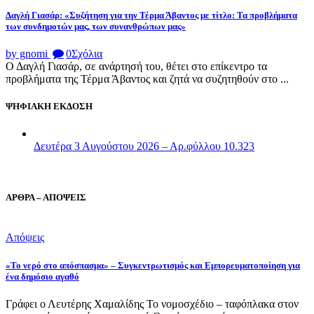
Δαγλή Γιασάρ: «Συζήτηση για την Τέρμα Άβαντος με τίτλο: Τα προβλήματα
των συνδημοτών μας, των συνανθρώπων μας»
by gnomi
0
Σχόλια
Ο Δαγλή Γιασάρ, σε ανάρτησή του, θέτει στο επίκεντρο τα
προβλήματα της Τέρμα Άβαντος και ζητά να συζητηθούν στο ...
ΨΗΦΙΑΚΗ ΕΚΔΟΣΗ
Δευτέρα 3 Αυγούστου 2026 – Αρ.φύλλου 10.323
ΑΡΘΡΑ – ΑΠΟΨΕΙΣ
Απόψεις
«Το νερό στο απόσπασμα» – Συγκεντρωτισμός και Εμπορευματοποίηση για
ένα δημόσιο αγαθό
Γράφει ο Λευτέρης Χαμαλίδης Το νομοσχέδιο – ταφόπλακα στον