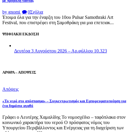
με προβολή ταινίας
by gnomi
0
Σχόλια
Έτοιμα όλα για την έναρξη του 10ου Pulsar Samothraki Art
Festival, που επιστρέφει στη Σαμοθράκη για μια επετειακ...
ΨΗΦΙΑΚΗ ΕΚΔΟΣΗ
Δευτέρα 3 Αυγούστου 2026 – Αρ.φύλλου 10.323
ΑΡΘΡΑ – ΑΠΟΨΕΙΣ
Απόψεις
«Το νερό στο απόσπασμα» – Συγκεντρωτισμός και Εμπορευματοποίηση για
ένα δημόσιο αγαθό
Γράφει ο Λευτέρης Χαμαλίδης Το νομοσχέδιο – ταφόπλακα στον
κοινωνικό χαρακτήρα του νερού Ο πρόσφατος νόμος του
Υπουργείου Περιβάλλοντος και Ενέργειας για τη διαχείριση των