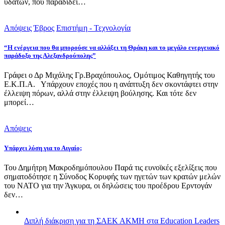
υδάτων, που παραδίδει…
Απόψεις
Έβρος
Επιστήμη - Τεχνολογία
“Η ενέργεια που θα μπορούσε να αλλάξει τη Θράκη και το μεγάλο ενεργειακό
παράδοξο της Αλεξανδρούπολης”
Γράφει ο Δρ Μιχάλης Γρ.Βραχόπουλος, Ομότιμος Καθηγητής του
Ε.Κ.Π.Α. Υπάρχουν εποχές που η ανάπτυξη δεν σκοντάφτει στην
έλλειψη πόρων, αλλά στην έλλειψη βούλησης. Και τότε δεν
μπορεί…
Απόψεις
Υπάρχει λύση για το Αιγαίο;
Του Δημήτρη Μακροδημόπουλου Παρά τις ευνοϊκές εξελίξεις που
σηματοδότησε η Σύνοδος Κορυφής των ηγετών των κρατών μελών
του ΝΑΤΟ για την Άγκυρα, οι δηλώσεις του προέδρου Ερντογάν
δεν…
Διπλή διάκριση για τη ΣΑΕΚ ΑΚΜΗ στα Education Leaders