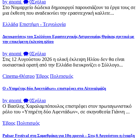
by gnomi
0
Σχόλια
Στο Νομαρχείο δώδεκα δημιουργοί παρουσιάζουν τα έργα τους σε
μια έκθεση που αναδεικνύει την ερασιτεχνική καλλιτε...
Ελλάδα
Επιστήμη - Τεχνολογία
Διευκρινίσεις του Συλλόγου Ερασιτεχνικής Αστρονομίας Θράκης σχετικά με
την επικείμενη έκλειψη ηλίου
by gnomi
0
Σχόλια
Στις 12 Αυγούστου 2026 η ολική έκλειψη Ηλίου δεν θα είναι
ουσιαστικά ορατή από την Ελλάδα διευκρινίζει ο Σύλλογο...
Cinema-Θέατρο
Έβρος
Πολιτισμός
Ο «Υπηρέτης δύο Αφεντάδων» επιστρέφει στο Αλτιναλμάζη
by gnomi
0
Σχόλια
Ο Βασίλης Χαραλαμπόπουλος επιστρέφει στον πρωταγωνιστικό
ρόλο του «Υπηρέτη δύο Αφεντάδων», σε σκηνοθεσία Γιάννη ...
Έβρος
Πολιτισμός
Pulsar Festival στη Σαμοθράκη για 10η χρονιά – Στις 6 Αυγούστου η έναρξη