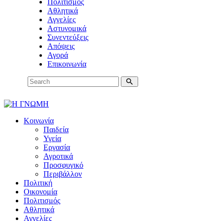
Πολιτισμός
Αθλητικά
Αγγελίες
Αστυνομικά
Συνεντεύξεις
Απόψεις
Αγορά
Επικοινωνία
Κοινωνία
Παιδεία
Υγεία
Εργασία
Αγροτικά
Προσφυγικό
Περιβάλλον
Πολιτική
Οικονομία
Πολιτισμός
Αθλητικά
Αγγελίες