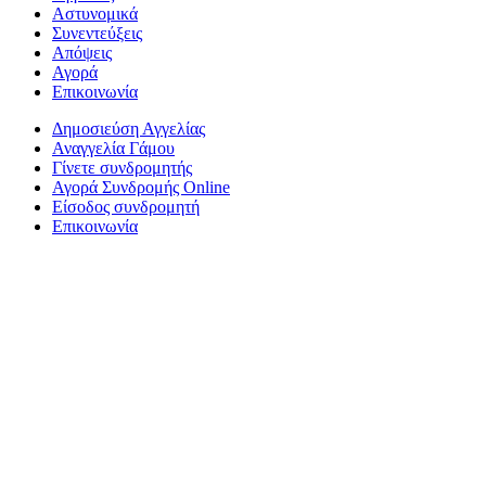
Αστυνομικά
Συνεντεύξεις
Απόψεις
Αγορά
Επικοινωνία
Δημοσιεύση Αγγελίας
Αναγγελία Γάμου
Γίνετε συνδρομητής
Αγορά Συνδρομής Online
Είσοδος συνδρομητή
Επικοινωνία