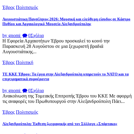
Έβρος
Πολιτισμός
Αυγουστιάτικη Πανσέληνος 2026: Μουσική και ελεύθερη είσοδος σε Κάστρο
Πυθίου και Αρχαιολογικό Μουσείο Αλεξανδρούπολης
by gnomi
0
Σχόλια
Η Εφορεία Αρχαιοτήτων Έβρου προσκαλεί το κοινό την
Παρασκευή 28 Αυγούστου σε μια ξεχωριστή βραδιά
Αυγουστιάτικης...
Έβρος
Πολιτική
ΤΕ ΚΚΕ Έβρου: Τα έργα στην Αλεξανδρούπολη υπηρετούν το ΝΑΤΟ και τα
επιχειρηματικά συμφέροντα
by gnomi
0
Σχόλια
Ανακοίνωση της Τομεακής Επιτροπής Έβρου του ΚΚΕ Με αφορμή
τις αναφορές του Πρωθυπουργού στην Αλεξανδρούπολη Πάει...
Έβρος
Πολιτισμός
Αλεξανδρούπολη: Έκθεση ζωγραφικής από τον Σύλλογο «Σπάρτακος