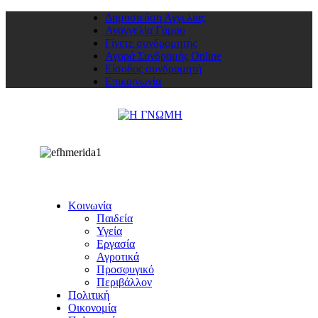
Δημοσιεύση Αγγελίας
Αναγγελία Γάμου
Γίνετε συνδρομητής
Αγορά Συνδρομής Online
Είσοδος συνδρομητή
Επικοινωνία
Κοινωνία
Παιδεία
Υγεία
Εργασία
Αγροτικά
Προσφυγικό
Περιβάλλον
Πολιτική
Οικονομία