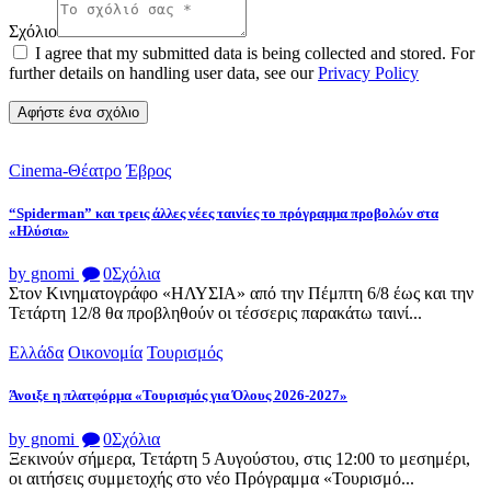
Σχόλιο
I agree that my submitted data is being collected and stored. For
further details on handling user data, see our
Privacy Policy
Cinema-Θέατρο
Έβρος
“Spiderman” και τρεις άλλες νέες ταινίες το πρόγραμμα προβολών στα
«Ηλύσια»
by gnomi
0
Σχόλια
Στον Κινηματογράφο «ΗΛΥΣΙΑ» από την Πέμπτη 6/8 έως και την
Τετάρτη 12/8 θα προβληθούν οι τέσσερις παρακάτω ταινί...
Ελλάδα
Οικονομία
Τουρισμός
Άνοιξε η πλατφόρμα «Τουρισμός για Όλους 2026-2027»
by gnomi
0
Σχόλια
Ξεκινούν σήμερα, Τετάρτη 5 Αυγούστου, στις 12:00 το μεσημέρι,
οι αιτήσεις συμμετοχής στο νέο Πρόγραμμα «Τουρισμό...