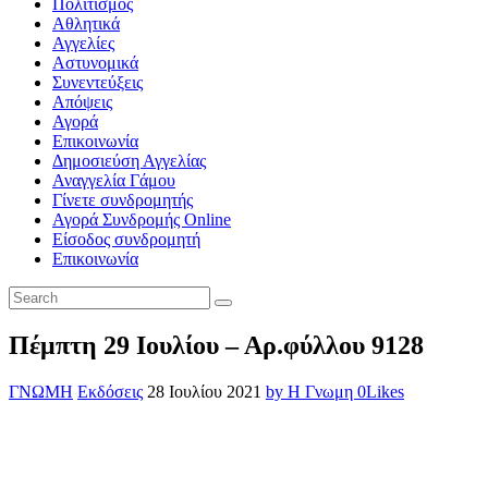
Πολιτισμός
Αθλητικά
Αγγελίες
Αστυνομικά
Συνεντεύξεις
Απόψεις
Αγορά
Επικοινωνία
Δημοσιεύση Αγγελίας
Αναγγελία Γάμου
Γίνετε συνδρομητής
Αγορά Συνδρομής Online
Είσοδος συνδρομητή
Επικοινωνία
Πέμπτη 29 Ιουλίου – Αρ.φύλλου 9128
ΓΝΩΜΗ
Εκδόσεις
28 Ιουλίου 2021
by Η Γνωμη
0
Likes