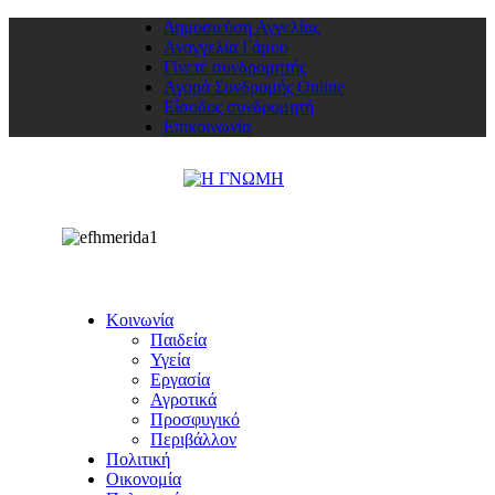
Δημοσιεύση Αγγελίας
Αναγγελία Γάμου
Γίνετε συνδρομητής
Αγορά Συνδρομής Online
Είσοδος συνδρομητή
Επικοινωνία
Κοινωνία
Παιδεία
Υγεία
Εργασία
Αγροτικά
Προσφυγικό
Περιβάλλον
Πολιτική
Οικονομία