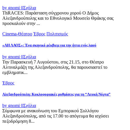
by gnomi
0
Σχόλια
ThRACES: Παράσταση σύγχρονου χορού Ο Δήμος
Αλεξανδρούπολης και το Εθνολογικό Μουσείο Θράκης σας
προσκαλούν στην ...
Cinema-Θέατρο
Έβρος
Πολιτισμός
«ΑΗ ΛΑΟΣ»: Ένα σκηνικό ρέκβιεμ για την ήττα ενός λαού
by gnomi
0
Σχόλια
Την Παρασκευή 7 Αυγούστου, στις 21.15, στο Θέατρο
Αλτιναλμάζη της Αλεξανδρούπολης, θα παρουσιαστεί το
εμβληματικ...
Έβρος
Αλεξανδρούπολη: Κυκλοφοριακές ρυθμίσεις για τη “Λευκή Νύχτα”
by gnomi
0
Σχόλια
Σύμφωνα με ανακοίνωση του Εμπορικού Συλλόγου
Αλεξανδρούπολης, από τις 17.00 το απόγευμα θα ισχύσει
πεζοδρόμηση 8...