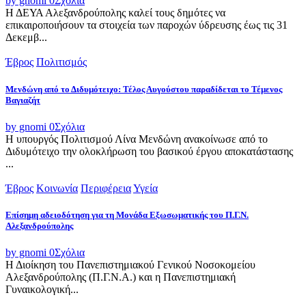
by gnomi
0
Σχόλια
Η ΔΕΥΑ Αλεξανδρούπολης καλεί τους δημότες να
επικαιροποιήσουν τα στοιχεία των παροχών ύδρευσης έως τις 31
Δεκεμβ...
Έβρος
Πολιτισμός
Μενδώνη από το Διδυμότειχο: Τέλος Αυγούστου παραδίδεται το Τέμενος
Βαγιαζήτ
by gnomi
0
Σχόλια
Η υπουργός Πολιτισμού Λίνα Μενδώνη ανακοίνωσε από το
Διδυμότειχο την ολοκλήρωση του βασικού έργου αποκατάστασης
...
Έβρος
Κοινωνία
Περιφέρεια
Υγεία
Επίσημη αδειοδότηση για τη Μονάδα Εξωσωματικής του Π.Γ.Ν.
Αλεξανδρούπολης
by gnomi
0
Σχόλια
Η Διοίκηση του Πανεπιστημιακού Γενικού Νοσοκομείου
Αλεξανδρούπολης (Π.Γ.Ν.Α.) και η Πανεπιστημιακή
Γυναικολογική...