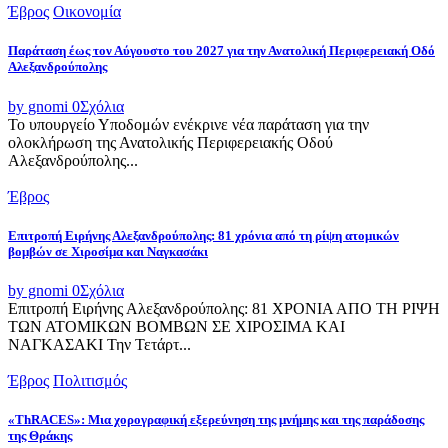
Έβρος
Οικονομία
Παράταση έως τον Αύγουστο του 2027 για την Ανατολική Περιφερειακή Οδό
Αλεξανδρούπολης
by gnomi
0
Σχόλια
Το υπουργείο Υποδομών ενέκρινε νέα παράταση για την
ολοκλήρωση της Ανατολικής Περιφερειακής Οδού
Αλεξανδρούπολης...
Έβρος
Επιτροπή Ειρήνης Αλεξανδρούπολης: 81 χρόνια από τη ρίψη ατομικών
βομβών σε Χιροσίμα και Ναγκασάκι
by gnomi
0
Σχόλια
Επιτροπή Ειρήνης Αλεξανδρούπολης: 81 ΧΡΟΝΙΑ ΑΠΟ ΤΗ ΡΙΨΗ
ΤΩΝ ΑΤΟΜΙΚΩΝ ΒΟΜΒΩΝ ΣΕ ΧΙΡΟΣΙΜΑ ΚΑΙ
ΝΑΓΚΑΣΑΚΙ Την Τετάρτ...
Έβρος
Πολιτισμός
«ThRACES»: Μια χορογραφική εξερεύνηση της μνήμης και της παράδοσης
της Θράκης