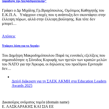
παράδοξο της Αλεξανδρούπολης”
Γράφει ο Δρ Μιχάλης Γρ.Βραχόπουλος, Ομότιμος Καθηγητής του
Ε.Κ.Π.Α. Υπάρχουν εποχές που η ανάπτυξη δεν σκοντάφτει στην
έλλειψη πόρων, αλλά στην έλλειψη βούλησης. Και τότε δεν
μπορεί…
Απόψεις
Υπάρχει λύση για το Αιγαίο;
Του Δημήτρη Μακροδημόπουλου Παρά τις ευνοϊκές εξελίξεις που
σηματοδότησε η Σύνοδος Κορυφής των ηγετών των κρατών μελών
του ΝΑΤΟ για την Άγκυρα, οι δηλώσεις του προέδρου Ερντογάν
δεν…
Διπλή διάκριση για τη ΣΑΕΚ ΑΚΜΗ στα Education Leaders
Awards 2025
Δικαιούχος ονόματος τομέα (domain name)
Ε. ΛΑΣΚΑΡΑΚΗΣ ΚΑΙ ΣΙΑ ΕΕ