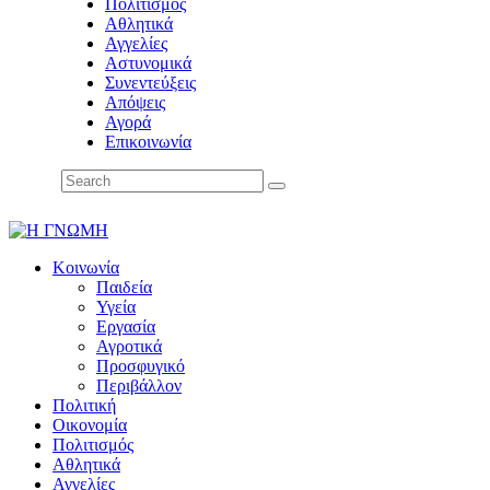
Πολιτισμός
Αθλητικά
Αγγελίες
Αστυνομικά
Συνεντεύξεις
Απόψεις
Αγορά
Επικοινωνία
Κοινωνία
Παιδεία
Υγεία
Εργασία
Αγροτικά
Προσφυγικό
Περιβάλλον
Πολιτική
Οικονομία
Πολιτισμός
Αθλητικά
Αγγελίες