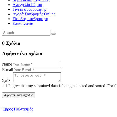
Αναγγελία Γάμου
Γίνετε συνδρομητής
Αγορά Συνδρομής Online
Είσοδος συνδρομητή
Επικοινωνία
0 Σχόλιο
Αφήστε ένα σχόλιο
Name
E-mail
Σχόλιο
I agree that my submitted data is being collected and stored. For f
Έβρος
Πολιτισμός