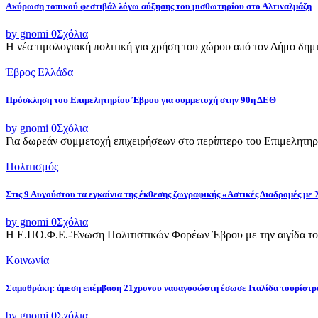
Ακύρωση τοπικού φεστιβάλ λόγω αύξησης του μισθωτηρίου στο Αλτιναλμάζη
by gnomi
0
Σχόλια
Η νέα τιμολογιακή πολιτική για χρήση του χώρου από τον Δήμο δημι
Έβρος
Ελλάδα
Πρόσκληση του Επιμελητηρίου Έβρου για συμμετοχή στην 90η ΔΕΘ
by gnomi
0
Σχόλια
Για δωρεάν συμμετοχή επιχειρήσεων στο περίπτερο του Επιμελητηρ
Πολιτισμός
Στις 9 Αυγούστου τα εγκαίνια της έκθεσης ζωγραφικής «Αστικές Διαδρομές με
by gnomi
0
Σχόλια
Η Ε.ΠΟ.Φ.Ε.-Ένωση Πολιτιστικών Φορέων Έβρου με την αιγίδα του
Κοινωνία
Σαμοθράκη: άμεση επέμβαση 21χρονου ναυαγοσώστη έσωσε Ιταλίδα τουρίστρ
by gnomi
0
Σχόλια