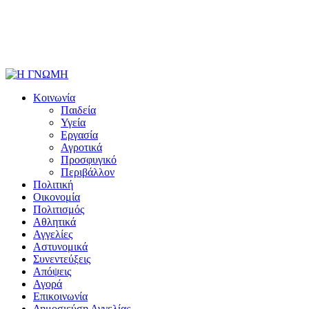
Κοινωνία
Παιδεία
Υγεία
Εργασία
Αγροτικά
Προσφυγικό
Περιβάλλον
Πολιτική
Οικονομία
Πολιτισμός
Αθλητικά
Αγγελίες
Αστυνομικά
Συνεντεύξεις
Απόψεις
Αγορά
Επικοινωνία
Δημοσιεύση Αγγελίας