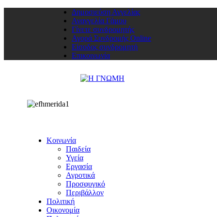
Δημοσιεύση Αγγελίας
Αναγγελία Γάμου
Γίνετε συνδρομητής
Αγορά Συνδρομής Online
Είσοδος συνδρομητή
Επικοινωνία
Κοινωνία
Παιδεία
Υγεία
Εργασία
Αγροτικά
Προσφυγικό
Περιβάλλον
Πολιτική
Οικονομία