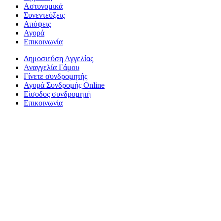
Αστυνομικά
Συνεντεύξεις
Απόψεις
Αγορά
Επικοινωνία
Δημοσιεύση Αγγελίας
Αναγγελία Γάμου
Γίνετε συνδρομητής
Αγορά Συνδρομής Online
Είσοδος συνδρομητή
Επικοινωνία