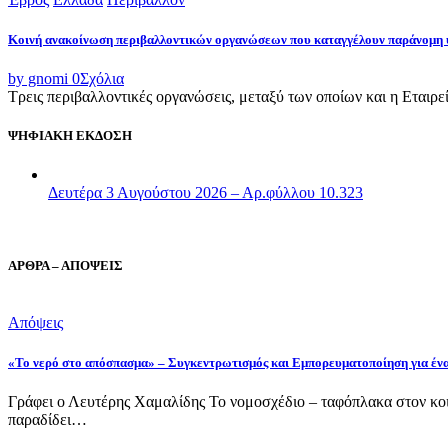
Κοινή ανακοίνωση περιβαλλοντικών οργανώσεων που καταγγέλουν παράνομη 
by gnomi
0
Σχόλια
Τρεις περιβαλλοντικές οργανώσεις, μεταξύ των οποίων και η Εταιρ
ΨΗΦΙΑΚΗ ΕΚΔΟΣΗ
Δευτέρα 3 Αυγούστου 2026 – Αρ.φύλλου 10.323
ΑΡΘΡΑ – ΑΠΟΨΕΙΣ
Απόψεις
«Το νερό στο απόσπασμα» – Συγκεντρωτισμός και Εμπορευματοποίηση για έν
Γράφει ο Λευτέρης Χαμαλίδης Το νομοσχέδιο – ταφόπλακα στον κοι
παραδίδει…