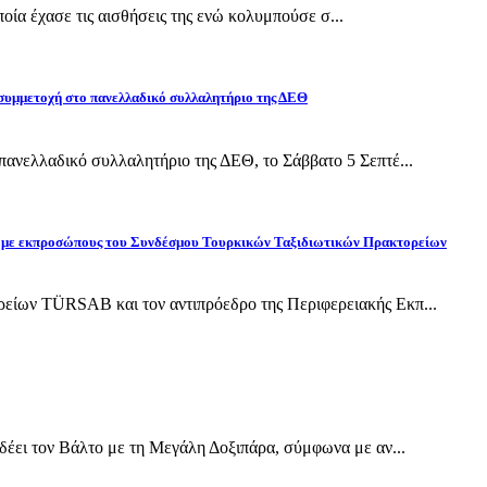
οποία έχασε τις αισθήσεις της ενώ κολυμπούσε σ...
 συμμετοχή στο πανελλαδικό συλλαλητήριο της ΔΕΘ
ανελλαδικό συλλαλητήριο της ΔΕΘ, το Σάββατο 5 Σεπτέ...
ίδη με εκπροσώπους του Συνδέσμου Τουρκικών Ταξιδιωτικών Πρακτορείων
ίων TÜRSAB και τον αντιπρόεδρο της Περιφερειακής Εκπ...
έει τον Βάλτο με τη Μεγάλη Δοξιπάρα, σύμφωνα με αν...