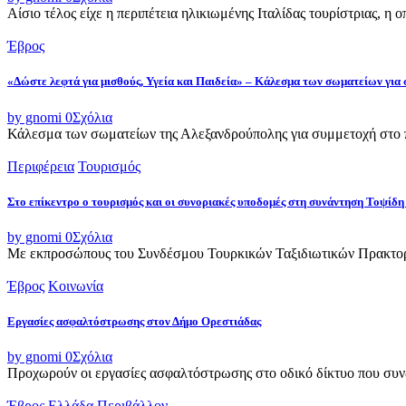
Αίσιο τέλος είχε η περιπέτεια ηλικιωμένης Ιταλίδας τουρίστριας, η 
Έβρος
«Δώστε λεφτά για μισθούς, Υγεία και Παιδεία» – Κάλεσμα των σωματείων για
by gnomi
0
Σχόλια
Κάλεσμα των σωματείων της Αλεξανδρούπολης για συμμετοχή στο π
Περιφέρεια
Τουρισμός
Στο επίκεντρο ο τουρισμός και οι συνοριακές υποδομές στη συνάντηση Τοψ
by gnomi
0
Σχόλια
Με εκπροσώπους του Συνδέσμου Τουρκικών Ταξιδιωτικών Πρακτορε
Έβρος
Κοινωνία
Εργασίες ασφαλτόστρωσης στον Δήμο Ορεστιάδας
by gnomi
0
Σχόλια
Προχωρούν οι εργασίες ασφαλτόστρωσης στο οδικό δίκτυο που συνδ
Έβρος
Ελλάδα
Περιβάλλον