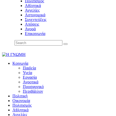
Πολιτισμός
Αθλητικά
Αγγελίες
Αστυνομικά
Συνεντεύξεις
Απόψεις
Αγορά
Επικοινωνία
Κοινωνία
Παιδεία
Υγεία
Εργασία
Αγροτικά
Προσφυγικό
Περιβάλλον
Πολιτική
Οικονομία
Πολιτισμός
Αθλητικά
Αγγελίες