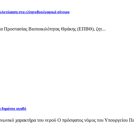
υλοτόμηση στα ελληνοβουλγαρικά σύνορα
εία Προστασίας Βιοποικιλότητας Θράκης (ΕΠΒΘ), ζητ...
α δημόσιο αγαθό
νωνικό χαρακτήρα του νερού Ο πρόσφατος νόμος του Υπουργείου Περι