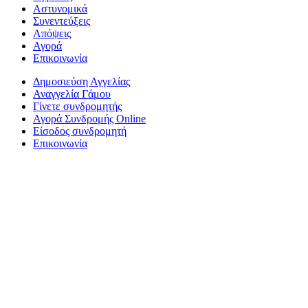
Αστυνομικά
Συνεντεύξεις
Απόψεις
Αγορά
Επικοινωνία
Δημοσιεύση Αγγελίας
Αναγγελία Γάμου
Γίνετε συνδρομητής
Αγορά Συνδρομής Online
Είσοδος συνδρομητή
Επικοινωνία