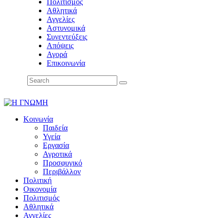
Πολιτισμός
Αθλητικά
Αγγελίες
Αστυνομικά
Συνεντεύξεις
Απόψεις
Αγορά
Επικοινωνία
Κοινωνία
Παιδεία
Υγεία
Εργασία
Αγροτικά
Προσφυγικό
Περιβάλλον
Πολιτική
Οικονομία
Πολιτισμός
Αθλητικά
Αγγελίες