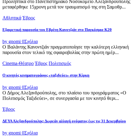
Προληπτικά στο Πανεπιστημιακό Νοσοκομείο Αλεξανδρούπολης
μεταφέρθηκε 15χρονη μετά τον τραυματισμό της στη Σαμοθρ...
Αθλητικά
Έβρος
Εξαιρετική παρουσία του Εβρίτη Κανοτζιάν στο Παγκόσμιο Κ20
by gnomi
0
Σχόλια
Ο Βαλάντης Κανοντζιάν πραγματοποίησε την καλύτερη ελληνική
παρουσία στον τελικό της σφαιροβολίας στην πρώτη ημέρ...
Cinema-Θέατρο
Έβρος
Πολιτισμός
Ο κινητός κινηματογράφος «ταξιδεύει» στην Κίρκη
by gnomi
0
Σχόλια
Ο Δήμος Αλεξανδρούπολης, στο πλαίσιο του προγράμματος «Ο
Πολιτισμός Ταξιδεύει», σε συνεργασία με τον κινητό θερι...
Έβρος
ΔΕΥΑ Αλεξανδρούπολης: Δωρεάν αλλαγή ονόματος έως τις 31 Δεκεμβρίου
by gnomi
0
Σχόλια