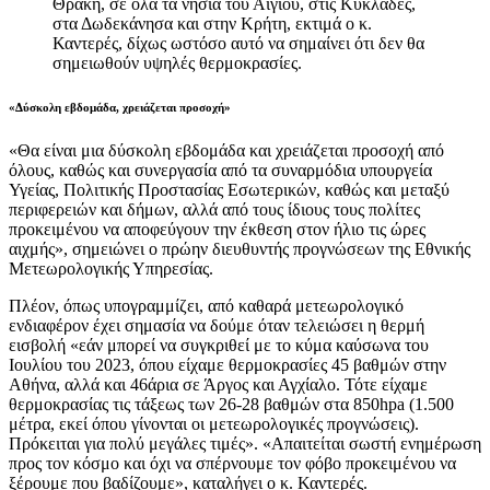
Θράκη, σε όλα τα νησιά του Αιγίου, στις Κυκλάδες,
στα Δωδεκάνησα και στην Κρήτη, εκτιμά ο κ.
Καντερές, δίχως ωστόσο αυτό να σημαίνει ότι δεν θα
σημειωθούν υψηλές θερμοκρασίες.
«Δύσκολη εβδομάδα, χρειάζεται προσοχή»
«Θα είναι μια δύσκολη εβδομάδα και χρειάζεται προσοχή από
όλους, καθώς και συνεργασία από τα συναρμόδια υπουργεία
Υγείας, Πολιτικής Προστασίας Εσωτερικών, καθώς και μεταξύ
περιφερειών και δήμων, αλλά από τους ίδιους τους πολίτες
προκειμένου να αποφεύγουν την έκθεση στον ήλιο τις ώρες
αιχμής», σημειώνει ο πρώην διευθυντής προγνώσεων της Εθνικής
Μετεωρολογικής Υπηρεσίας.
Πλέον, όπως υπογραμμίζει, από καθαρά μετεωρολογικό
ενδιαφέρον έχει σημασία να δούμε όταν τελειώσει η θερμή
εισβολή «εάν μπορεί να συγκριθεί με το κύμα καύσωνα του
Ιουλίου του 2023, όπου είχαμε θερμοκρασίες 45 βαθμών στην
Αθήνα, αλλά και 46άρια σε Άργος και Αγχίαλο. Τότε είχαμε
θερμοκρασίας τις τάξεως των 26-28 βαθμών στα 850hpa (1.500
μέτρα, εκεί όπου γίνονται οι μετεωρολογικές προγνώσεις).
Πρόκειται για πολύ μεγάλες τιμές». «Απαιτείται σωστή ενημέρωση
προς τον κόσμο και όχι να σπέρνουμε τον φόβο προκειμένου να
ξέρουμε που βαδίζουμε», καταλήγει ο κ. Καντερές.