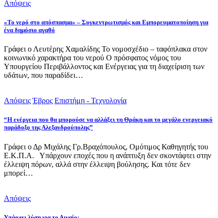
Απόψεις
«Το νερό στο απόσπασμα» – Συγκεντρωτισμός και Εμπορευματοποίηση για
ένα δημόσιο αγαθό
Γράφει ο Λευτέρης Χαμαλίδης Το νομοσχέδιο – ταφόπλακα στον
κοινωνικό χαρακτήρα του νερού Ο πρόσφατος νόμος του
Υπουργείου Περιβάλλοντος και Ενέργειας για τη διαχείριση των
υδάτων, που παραδίδει…
Απόψεις
Έβρος
Επιστήμη - Τεχνολογία
“Η ενέργεια που θα μπορούσε να αλλάξει τη Θράκη και το μεγάλο ενεργειακό
παράδοξο της Αλεξανδρούπολης”
Γράφει ο Δρ Μιχάλης Γρ.Βραχόπουλος, Ομότιμος Καθηγητής του
Ε.Κ.Π.Α. Υπάρχουν εποχές που η ανάπτυξη δεν σκοντάφτει στην
έλλειψη πόρων, αλλά στην έλλειψη βούλησης. Και τότε δεν
μπορεί…
Απόψεις
Υπάρχει λύση για το Αιγαίο;