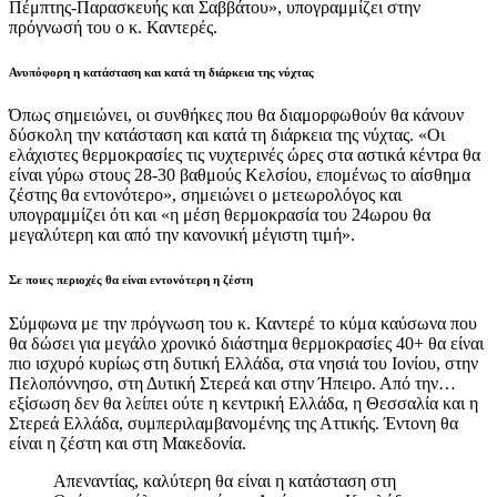
Πέμπτης-Παρασκευής και Σαββάτου», υπογραμμίζει στην
πρόγνωσή του ο κ. Καντερές.
Ανυπόφορη η κατάσταση και κατά τη διάρκεια της νύχτας
Όπως σημειώνει, οι συνθήκες που θα διαμορφωθούν θα κάνουν
δύσκολη την κατάσταση και κατά τη διάρκεια της νύχτας. «Οι
ελάχιστες θερμοκρασίες τις νυχτερινές ώρες στα αστικά κέντρα θα
είναι γύρω στους 28-30 βαθμούς Κελσίου, επομένως το αίσθημα
ζέστης θα εντονότερο», σημειώνει ο μετεωρολόγος και
υπογραμμίζει ότι και «η μέση θερμοκρασία του 24ωρου θα
μεγαλύτερη και από την κανονική μέγιστη τιμή».
Σε ποιες περιοχές θα είναι εντονότερη η ζέστη
Σύμφωνα με την πρόγνωση του κ. Καντερέ το κύμα καύσωνα που
θα δώσει για μεγάλο χρονικό διάστημα θερμοκρασίες 40+ θα είναι
πιο ισχυρό κυρίως στη δυτική Ελλάδα, στα νησιά του Ιονίου, στην
Πελοπόννησο, στη Δυτική Στερεά και στην Ήπειρο. Από την…
εξίσωση δεν θα λείπει ούτε η κεντρική Ελλάδα, η Θεσσαλία και η
Στερεά Ελλάδα, συμπεριλαμβανομένης της Αττικής. Έντονη θα
είναι η ζέστη και στη Μακεδονία.
Απεναντίας, καλύτερη θα είναι η κατάσταση στη