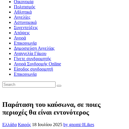
Οικονομία
Πολιτισμός
Αθλητικά
Αγγελίες
Αστυνομικά
Συνεντεύξεις
Απόψεις
Αγορά
Επικοινωνία
Δημοσιεύση Αγγελίας
Αναγγελία Γάμου
Γίνετε συνδρομητής
Αγορά Συνδρομής Online
Είσοδος συνδρομητή
Επικοινωνία
Παράταση του καύσωνα, σε ποιες
περιοχές θα είναι εντονότερος
Ελλάδα
Καιρός
18 Ιουλίου 2025
by gnomi
0
Likes