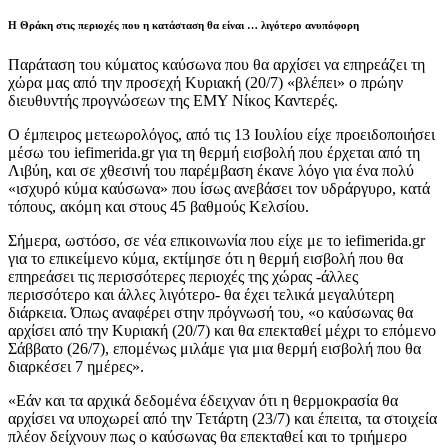
Η Θράκη στις περιοχές που η κατάσταση θα είναι … λιγότερο ανυπόφορη
Παράταση του κύματος καύσωνα που θα αρχίσει να επηρεάζει τη
χώρα μας από την προσεχή Κυριακή (20/7) «βλέπει» ο πρώην
διευθυντής προγνώσεων της ΕΜΥ Νίκος Καντερές.
Ο έμπειρος μετεωρολόγος, από τις 13 Ιουλίου είχε προειδοποιήσει
μέσω του iefimerida.gr για τη θερμή εισβολή που έρχεται από τη
Λιβύη, και σε χθεσινή του παρέμβαση έκανε λόγο για ένα πολύ
«ισχυρό κύμα καύσωνα» που ίσως ανεβάσει τον υδράργυρο, κατά
τόπους, ακόμη και στους 45 βαθμούς Κελσίου.
Σήμερα, ωστόσο, σε νέα επικοινωνία που είχε με το iefimerida.gr
για το επικείμενο κύμα, εκτίμησε ότι η θερμή εισβολή που θα
επηρεάσει τις περισσότερες περιοχές της χώρας -άλλες
περισσότερο και άλλες λιγότερο- θα έχει τελικά μεγαλύτερη
διάρκεια. Όπως αναφέρει στην πρόγνωσή του, «ο καύσωνας θα
αρχίσει από την Κυριακή (20/7) και θα επεκταθεί μέχρι το επόμενο
Σάββατο (26/7), επομένως μιλάμε για μια θερμή εισβολή που θα
διαρκέσει 7 ημέρες».
«Εάν και τα αρχικά δεδομένα έδειχναν ότι η θερμοκρασία θα
αρχίσει να υποχωρεί από την Τετάρτη (23/7) και έπειτα, τα στοιχεία
πλέον δείχνουν πως ο καύσωνας θα επεκταθεί και το τριήμερο