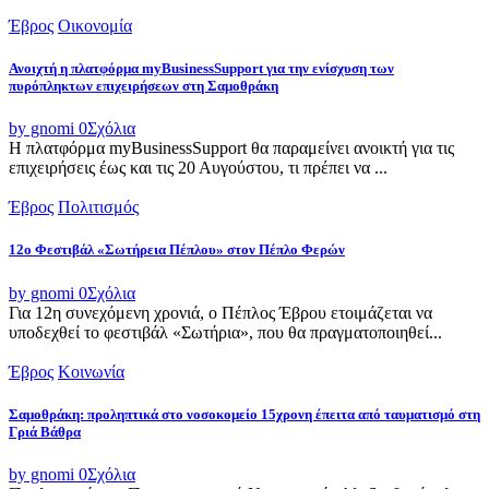
Έβρος
Οικονομία
Ανοιχτή η πλατφόρμα myBusinessSupport για την ενίσχυση των
πυρόπληκτων επιχειρήσεων στη Σαμοθράκη
by gnomi
0
Σχόλια
Η πλατφόρμα myBusinessSupport θα παραμείνει ανοικτή για τις
επιχειρήσεις έως και τις 20 Αυγούστου, τι πρέπει να ...
Έβρος
Πολιτισμός
12ο Φεστιβάλ «Σωτήρεια Πέπλου» στον Πέπλο Φερών
by gnomi
0
Σχόλια
Για 12η συνεχόμενη χρονιά, ο Πέπλος Έβρου ετοιμάζεται να
υποδεχθεί το φεστιβάλ «Σωτήρια», που θα πραγματοποιηθεί...
Έβρος
Κοινωνία
Σαμοθράκη: προληπτικά στο νοσοκομείο 15χρονη έπειτα από ταυματισμό στη
Γριά Βάθρα
by gnomi
0
Σχόλια