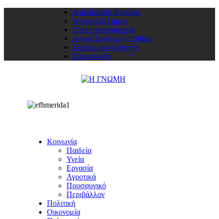
Δημοσιεύση Αγγελίας
Αναγγελία Γάμου
Γίνετε συνδρομητής
Αγορά Συνδρομής Online
Είσοδος συνδρομητή
Επικοινωνία
Κοινωνία
Παιδεία
Υγεία
Εργασία
Αγροτικά
Προσφυγικό
Περιβάλλον
Πολιτική
Οικονομία