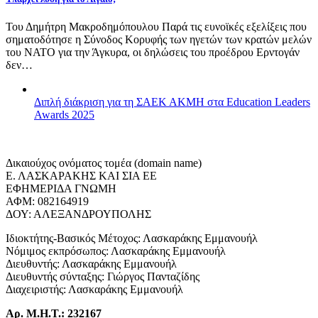
Του Δημήτρη Μακροδημόπουλου Παρά τις ευνοϊκές εξελίξεις που
σηματοδότησε η Σύνοδος Κορυφής των ηγετών των κρατών μελών
του ΝΑΤΟ για την Άγκυρα, οι δηλώσεις του προέδρου Ερντογάν
δεν…
Διπλή διάκριση για τη ΣΑΕΚ ΑΚΜΗ στα Education Leaders
Awards 2025
Δικαιούχος ονόματος τομέα (domain name)
Ε. ΛΑΣΚΑΡΑΚΗΣ ΚΑΙ ΣΙΑ ΕΕ
ΕΦΗΜΕΡΙΔΑ ΓΝΩΜΗ
ΑΦΜ: 082164919
ΔΟΥ: ΑΛΕΞΑΝΔΡΟΥΠΟΛΗΣ
Ιδιοκτήτης-Βασικός Μέτοχος: Λασκαράκης Εμμανουήλ
Νόμιμος εκπρόσωπος: Λασκαράκης Εμμανουήλ
Διευθυντής: Λασκαράκης Εμμανουήλ
Διευθυντής σύνταξης: Γιώργος Πανταζίδης
Διαχειριστής: Λασκαράκης Εμμανουήλ
Αρ. Μ.Η.Τ.: 232167