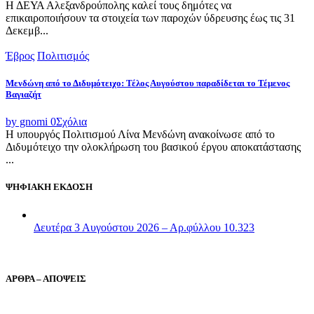
Η ΔΕΥΑ Αλεξανδρούπολης καλεί τους δημότες να
επικαιροποιήσουν τα στοιχεία των παροχών ύδρευσης έως τις 31
Δεκεμβ...
Έβρος
Πολιτισμός
Μενδώνη από το Διδυμότειχο: Τέλος Αυγούστου παραδίδεται το Τέμενος
Βαγιαζήτ
by gnomi
0
Σχόλια
Η υπουργός Πολιτισμού Λίνα Μενδώνη ανακοίνωσε από το
Διδυμότειχο την ολοκλήρωση του βασικού έργου αποκατάστασης
...
ΨΗΦΙΑΚΗ ΕΚΔΟΣΗ
Δευτέρα 3 Αυγούστου 2026 – Αρ.φύλλου 10.323
ΑΡΘΡΑ – ΑΠΟΨΕΙΣ