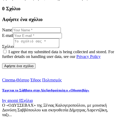
0 Σχόλιο
Αφήστε ένα σχόλιο
Name
E-mail
Σχόλιο
I agree that my submitted data is being collected and stored. For
further details on handling user data, see our
Privacy Policy
Cinema-Θέατρο
Έβρος
Πολιτισμός
Έρχεται το Σάββατο στην Αλεξανδρούπολη ο «Οδυσσεβάχ»
by gnomi
0
Σχόλια
Ο «ΟΔΥΣΣΕΒΑΧ» της Ξένιας Καλογεροπούλου, με μουσική
Διονύση Σαββόπουλου και σκηνοθεσία Δήμητρας Λαρεντζάκη,
ταξι...