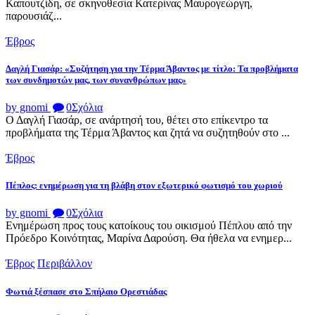
Καπουτζίδη, σε σκηνοθεσία Κατερίνας Μαυρογεώργη,
παρουσιάζ...
Έβρος
Δαγλή Γιασάρ: «Συζήτηση για την Τέρμα Άβαντος με τίτλο: Τα προβλήματα
των συνδημοτών μας, των συνανθρώπων μας»
by gnomi
0
Σχόλια
Ο Δαγλή Γιασάρ, σε ανάρτησή του, θέτει στο επίκεντρο τα
προβλήματα της Τέρμα Άβαντος και ζητά να συζητηθούν στο ...
Έβρος
Πέπλος: ενημέρωση για τη βλάβη στον εξωτερικό φωτισμό του χωριού
by gnomi
0
Σχόλια
Ενημέρωση προς τους κατοίκους του οικισμού Πέπλου από την
Πρόεδρο Κοινότητας, Μαρίνα Δαρούση. Θα ήθελα να ενημερ...
Έβρος
Περιβάλλον
Φωτιά ξέσπασε στο Σπήλαιο Ορεστιάδας