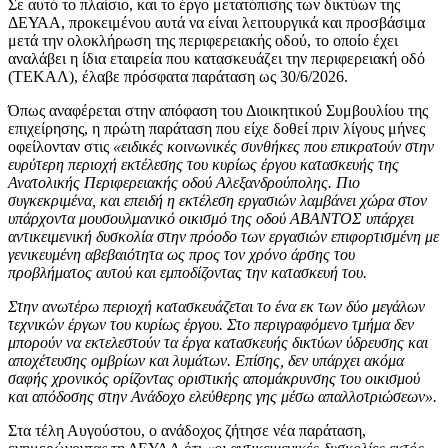
Σε αυτό το πλαίσιο, και το έργο μετατόπισης των δικτύων της
ΔΕΥΑΑ, προκειμένου αυτά να είναι λειτουργικά και προσβάσιμα
μετά την ολοκλήρωση της περιφερειακής οδού, το οποίο έχει
αναλάβει η ίδια εταιρεία που κατασκευάζει την περιφερειακή οδό
(ΤΕΚΑΛ), έλαβε πρόσφατα παράταση ως 30/6/2026.
Όπως αναφέρεται στην απόφαση του Διοικητικού Συμβουλίου της
επιχείρησης, η πρώτη παράταση που είχε δοθεί πριν λίγους μήνες
οφείλονταν στις
«ειδικές κοινωνικές συνθήκες που επικρατούν στην
ευρύτερη περιοχή εκτέλεσης του κυρίως έργου κατασκευής της
Ανατολικής Περιφερειακής οδού Αλεξανδρούπολης. Πιο
συγκεκριμένα, και επειδή η εκτέλεση εργασιών λαμβάνει χώρα στον
υπάρχοντα μουσουλμανικό οικισμό της οδού ΑΒΑΝΤΟΣ υπάρχει
αντικειμενική δυσκολία στην πρόοδο των εργασιών επιφορτισμένη με
γενικευμένη αβεβαιότητα ως προς τον χρόνο άρσης του
προβλήματος αυτού και εμποδίζοντας την κατασκευή του.
Στην ανωτέρω περιοχή κατασκευάζεται το ένα εκ των δύο μεγάλων
τεχνικών έργων του κυρίως έργου. Στο περιγραφόμενο τμήμα δεν
μπορούν να εκτελεστούν τα έργα κατασκευής δικτύων ύδρευσης και
αποχέτευσης ομβρίων και λυμάτων. Επίσης, δεν υπάρχει ακόμα
σαφής χρονικός ορίζοντας οριστικής απομάκρυνσης του οικισμού
και απόδοσης στην Ανάδοχο ελεύθερης γης μέσω απαλλοτριώσεων».
Στα τέλη Αυγούστου, ο ανάδοχος ζήτησε νέα παράταση,