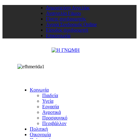
Δημοσιεύση Αγγελίας
Αναγγελία Γάμου
Γίνετε συνδρομητής
Αγορά Συνδρομής Online
Είσοδος συνδρομητή
Επικοινωνία
Κοινωνία
Παιδεία
Υγεία
Εργασία
Αγροτικά
Προσφυγικό
Περιβάλλον
Πολιτική
Οικονομία