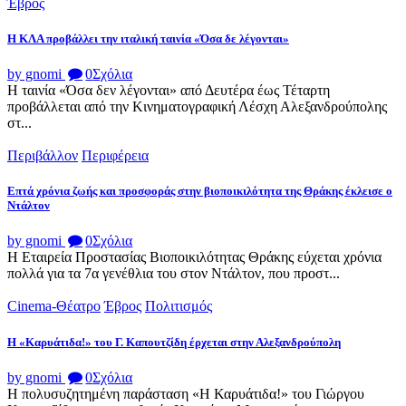
Έβρος
Η ΚΛΑ προβάλλει την ιταλική ταινία «Όσα δε λέγονται»
by gnomi
0
Σχόλια
Η ταινία «Όσα δεν λέγονται» από Δευτέρα έως Τέταρτη
προβάλλεται από την Κινηματογραφική Λέσχη Αλεξανδρούπολης
στ...
Περιβάλλον
Περιφέρεια
Επτά χρόνια ζωής και προσφοράς στην βιοποικιλότητα της Θράκης έκλεισε ο
Ντάλτον
by gnomi
0
Σχόλια
Η Εταιρεία Προστασίας Βιοποικιλότητας Θράκης εύχεται χρόνια
πολλά για τα 7α γενέθλια του στον Ντάλτον, που προστ...
Cinema-Θέατρο
Έβρος
Πολιτισμός
Η «Καρυάτιδα!» του Γ. Καπουτζίδη έρχεται στην Αλεξανδρούπολη
by gnomi
0
Σχόλια
Η πολυσυζητημένη παράσταση «Η Καρυάτιδα!» του Γιώργου