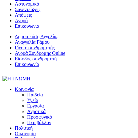
Αστυνομικά
Συνεντεύξεις
Απόψεις
Αγορά
Επικοινωνία
Δημοσιεύση Αγγελίας
Αναγγελία Γάμου
Γίνετε συνδρομητής
Αγορά Συνδρομής Online
Είσοδος συνδρομητή
Επικοινωνία
Κοινωνία
Παιδεία
Υγεία
Εργασία
Αγροτικά
Προσφυγικό
Περιβάλλον
Πολιτική
Οικονομία