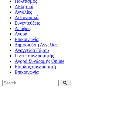
Πολιτισμός
Αθλητικά
Αγγελίες
Αστυνομικά
Συνεντεύξεις
Απόψεις
Αγορά
Επικοινωνία
Δημοσιεύση Αγγελίας
Αναγγελία Γάμου
Γίνετε συνδρομητής
Αγορά Συνδρομής Online
Είσοδος συνδρομητή
Επικοινωνία