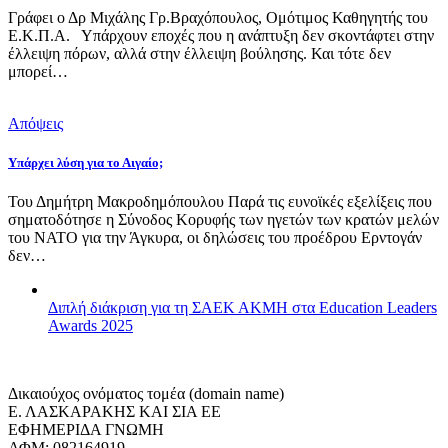
Γράφει ο Δρ Μιχάλης Γρ.Βραχόπουλος, Ομότιμος Καθηγητής του
Ε.Κ.Π.Α. Υπάρχουν εποχές που η ανάπτυξη δεν σκοντάφτει στην
έλλειψη πόρων, αλλά στην έλλειψη βούλησης. Και τότε δεν
μπορεί…
Απόψεις
Υπάρχει λύση για το Αιγαίο;
Του Δημήτρη Μακροδημόπουλου Παρά τις ευνοϊκές εξελίξεις που
σηματοδότησε η Σύνοδος Κορυφής των ηγετών των κρατών μελών
του ΝΑΤΟ για την Άγκυρα, οι δηλώσεις του προέδρου Ερντογάν
δεν…
Διπλή διάκριση για τη ΣΑΕΚ ΑΚΜΗ στα Education Leaders
Awards 2025
Δικαιούχος ονόματος τομέα (domain name)
Ε. ΛΑΣΚΑΡΑΚΗΣ ΚΑΙ ΣΙΑ ΕΕ
ΕΦΗΜΕΡΙΔΑ ΓΝΩΜΗ
ΑΦΜ: 082164919