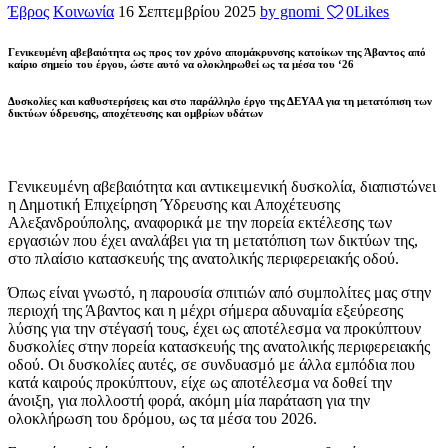
Έβρος
Κοινωνία
16 Σεπτεμβρίου 2025
by gnomi
0
Likes
Γενικευμένη αβεβαιότητα ως προς τον χρόνο απομάκρυνσης κατοίκων της Άβαντος από
καίριο σημείο του έργου, ώστε αυτό να ολοκληρωθεί ως τα μέσα του ‘26
Δυσκολίες και καθυστερήσεις και στο παράλληλο έργο της ΔΕΥΑΑ για τη μετατόπιση των
δικτύων ύδρευσης, αποχέτευσης και ομβρίων υδάτων
Γενικευμένη αβεβαιότητα και αντικειμενική δυσκολία, διαπιστώνει
η Δημοτική Επιχείρηση Ύδρευσης και Αποχέτευσης
Αλεξανδρούπολης, αναφορικά με την πορεία εκτέλεσης των
εργασιών που έχει αναλάβει για τη μετατόπιση των δικτύων της,
στο πλαίσιο κατασκευής της ανατολικής περιφερειακής οδού.
Όπως είναι γνωστό, η παρουσία σπιτιών από συμπολίτες μας στην
περιοχή της Άβαντος και η μέχρι σήμερα αδυναμία εξεύρεσης
λύσης για την στέγασή τους, έχει ως αποτέλεσμα να προκύπτουν
δυσκολίες στην πορεία κατασκευής της ανατολικής περιφερειακής
οδού. Οι δυσκολίες αυτές, σε συνδυασμό με άλλα εμπόδια που
κατά καιρούς προκύπτουν, είχε ως αποτέλεσμα να δοθεί την
άνοιξη, για πολλοστή φορά, ακόμη μία παράταση για την
ολοκλήρωση του δρόμου, ως τα μέσα του 2026.