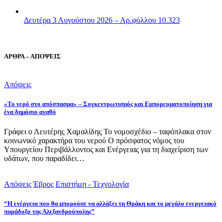
Δευτέρα 3 Αυγούστου 2026 – Αρ.φύλλου 10.323
ΑΡΘΡΑ – ΑΠΟΨΕΙΣ
Απόψεις
«Το νερό στο απόσπασμα» – Συγκεντρωτισμός και Εμπορευματοποίηση για
ένα δημόσιο αγαθό
Γράφει ο Λευτέρης Χαμαλίδης Το νομοσχέδιο – ταφόπλακα στον
κοινωνικό χαρακτήρα του νερού Ο πρόσφατος νόμος του
Υπουργείου Περιβάλλοντος και Ενέργειας για τη διαχείριση των
υδάτων, που παραδίδει…
Απόψεις
Έβρος
Επιστήμη - Τεχνολογία
“Η ενέργεια που θα μπορούσε να αλλάξει τη Θράκη και το μεγάλο ενεργειακό
παράδοξο της Αλεξανδρούπολης”