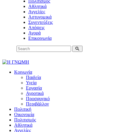
Πολιτισμός
Αθλητικά
Αγγελίες
Αστυνομικά
Συνεντεύξεις
Απόψεις
Αγορά
Επικοινωνία
Κοινωνία
Παιδεία
Υγεία
Εργασία
Αγροτικά
Προσφυγικό
Περιβάλλον
Πολιτική
Οικονομία
Πολιτισμός
Αθλητικά
Αγγελίες