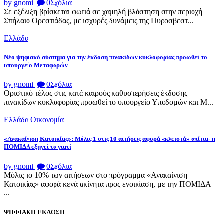
by gnomi
0
Σχόλια
Σε εξέλιξη βρίσκεται φωτιά σε χαμηλή βλάστηση στην περιοχή
Σπήλαιο Ορεστιάδας, με ισχυρές δυνάμεις της Πυροσβεστ...
Ελλάδα
Νέο ψηφιακό σύστημα για την έκδοση πινακίδων κυκλοφορίας προωθεί το
υπουργείο Μεταφορών
by gnomi
0
Σχόλια
Οριστικό τέλος στις κατά καιρούς καθυστερήσεις έκδοσης
πινακίδων κυκλοφορίας προωθεί το υπουργείο Υποδομών και Μ...
Ελλάδα
Οικονομία
«Ανακαίνιση Κατοικίας»: Μόλις 1 στις 10 αιτήσεις αφορά «κλειστά» σπίτια- η
ΠΟΜΙΔΑ εξηγεί το γιατί
by gnomi
0
Σχόλια
Μόλις το 10% των αιτήσεων στο πρόγραμμα «Ανακαίνιση
Κατοικίας» αφορά κενά ακίνητα προς ενοικίαση, με την ΠΟΜΙΔΑ
...
ΨΗΦΙΑΚΗ ΕΚΔΟΣΗ