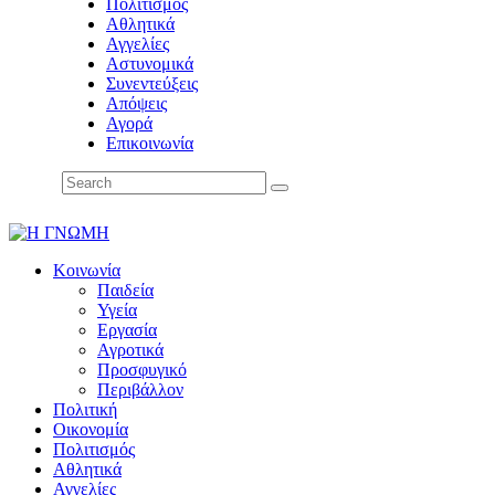
Πολιτισμός
Αθλητικά
Αγγελίες
Αστυνομικά
Συνεντεύξεις
Απόψεις
Αγορά
Επικοινωνία
Κοινωνία
Παιδεία
Υγεία
Εργασία
Αγροτικά
Προσφυγικό
Περιβάλλον
Πολιτική
Οικονομία
Πολιτισμός
Αθλητικά
Αγγελίες