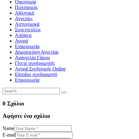
Οικονομία
Πολιτισμός
Αθλητικά
Αγγελίες
Αστυνομικά
Συνεντεύξεις
Απόψεις
Αγορά
Επικοινωνία
Δημοσιεύση Αγγελίας
Αναγγελία Γάμου
Γίνετε συνδρομητής
Αγορά Συνδρομής Online
Είσοδος συνδρομητή
Επικοινωνία
0 Σχόλιο
Αφήστε ένα σχόλιο
Name
E-mail