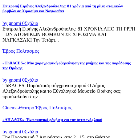
Επιτροπή Ειρήνης Αλεξανδρούπολης: 81 χρόνια από τη ρίψη ατομικών
βομβών σε Χιροσίμα και Ναγκασάκι
by gnomi
0
Σχόλια
Επιτροπή Ειρήνης Αλεξανδρούπολης: 81 ΧΡΟΝΙΑ ΑΠΟ ΤΗ ΡΙΨΗ
ΤΩΝ ΑΤΟΜΙΚΩΝ ΒΟΜΒΩΝ ΣΕ ΧΙΡΟΣΙΜΑ ΚΑΙ
ΝΑΓΚΑΣΑΚΙ Την Τετάρτ...
Έβρος
Πολιτισμός
«ThRACES»: Μια χορογραφική εξερεύνηση της μνήμης και της παράδοσης
της Θράκης
by gnomi
0
Σχόλια
ThRACES: Παράσταση σύγχρονου χορού Ο Δήμος
Αλεξανδρούπολης και το Εθνολογικό Μουσείο Θράκης σας
προσκαλούν στην ...
Cinema-Θέατρο
Έβρος
Πολιτισμός
«ΑΗ ΛΑΟΣ»: Ένα σκηνικό ρέκβιεμ για την ήττα ενός λαού
by gnomi
0
Σχόλια
Την Παρασκευή 7 Αυγούστου, στις 21.15, στο Θέατρο