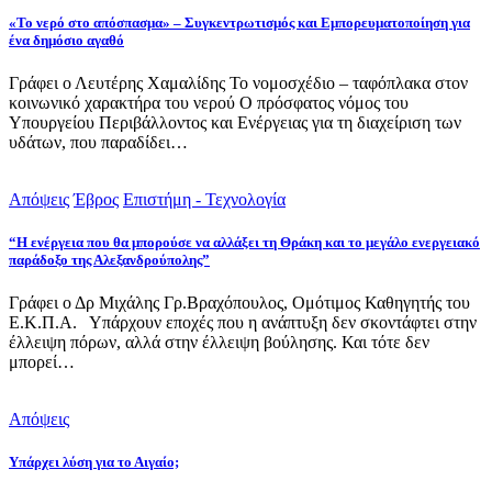
«Το νερό στο απόσπασμα» – Συγκεντρωτισμός και Εμπορευματοποίηση για
ένα δημόσιο αγαθό
Γράφει ο Λευτέρης Χαμαλίδης Το νομοσχέδιο – ταφόπλακα στον
κοινωνικό χαρακτήρα του νερού Ο πρόσφατος νόμος του
Υπουργείου Περιβάλλοντος και Ενέργειας για τη διαχείριση των
υδάτων, που παραδίδει…
Απόψεις
Έβρος
Επιστήμη - Τεχνολογία
“Η ενέργεια που θα μπορούσε να αλλάξει τη Θράκη και το μεγάλο ενεργειακό
παράδοξο της Αλεξανδρούπολης”
Γράφει ο Δρ Μιχάλης Γρ.Βραχόπουλος, Ομότιμος Καθηγητής του
Ε.Κ.Π.Α. Υπάρχουν εποχές που η ανάπτυξη δεν σκοντάφτει στην
έλλειψη πόρων, αλλά στην έλλειψη βούλησης. Και τότε δεν
μπορεί…
Απόψεις
Υπάρχει λύση για το Αιγαίο;