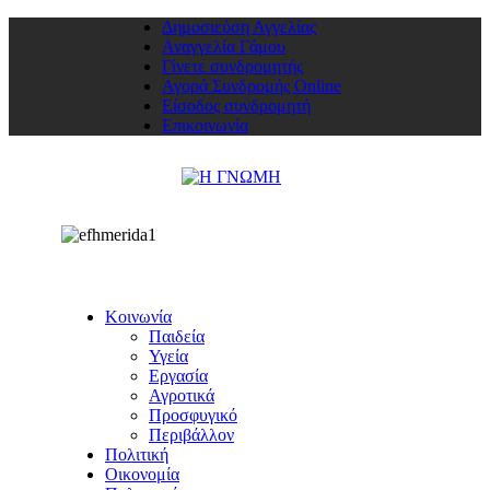
Δημοσιεύση Αγγελίας
Αναγγελία Γάμου
Γίνετε συνδρομητής
Αγορά Συνδρομής Online
Είσοδος συνδρομητή
Επικοινωνία
Κοινωνία
Παιδεία
Υγεία
Εργασία
Αγροτικά
Προσφυγικό
Περιβάλλον
Πολιτική
Οικονομία