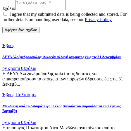
Σχόλιο
I agree that my submitted data is being collected and stored. For
further details on handling user data, see our
Privacy Policy
Έβρος
ΔΕΥΑ Αλεξανδρούπολης: Δωρεάν αλλαγή ονόματος έως τις 31 Δεκεμβρίου
by gnomi
0
Σχόλια
Η ΔΕΥΑ Αλεξανδρούπολης καλεί τους δημότες να
επικαιροποιήσουν τα στοιχεία των παροχών ύδρευσης έως τις 31
Δεκεμβ...
Έβρος
Πολιτισμός
Μενδώνη από το Διδυμότειχο: Τέλος Αυγούστου παραδίδεται το Τέμενος
Βαγιαζήτ
by gnomi
0
Σχόλια
Η υπουργός Πολιτισμού Λίνα Μενδώνη ανακοίνωσε από το