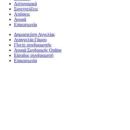
Αστυνομικά
Συνεντεύξεις
Απόψεις
Αγορά
Επικοινωνία
Δημοσιεύση Αγγελίας
Αναγγελία Γάμου
Γίνετε συνδρομητής
Αγορά Συνδρομής Online
Είσοδος συνδρομητή
Επικοινωνία