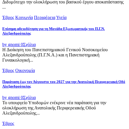
Διδυμότειχο την ολοκλήρωση του βασικού έργου αποκατάστασης
...
Έβρος
Κοινωνία
Περιφέρεια
Υγεία
Επίσημη αδειοδότηση για τη Μονάδα Εξωσωματικής του Π.Γ.Ν.
Αλεξανδρούπολης
by gnomi
0
Σχόλια
Η Διοίκηση του Πανεπιστημιακού Γενικού Νοσοκομείου
Αλεξανδρούπολης (Π.Γ.Ν.Α.) και η Πανεπιστημιακή
Γυναικολογική...
Έβρος
Οικονομία
Παράταση έως τον Αύγουστο του 2027 για την Ανατολική Περιφερειακή Οδό
Αλεξανδρούπολης
by gnomi
0
Σχόλια
Το υπουργείο Υποδομών ενέκρινε νέα παράταση για την
ολοκλήρωση της Ανατολικής Περιφερειακής Οδού
Αλεξανδρούπολης...
Έβρος