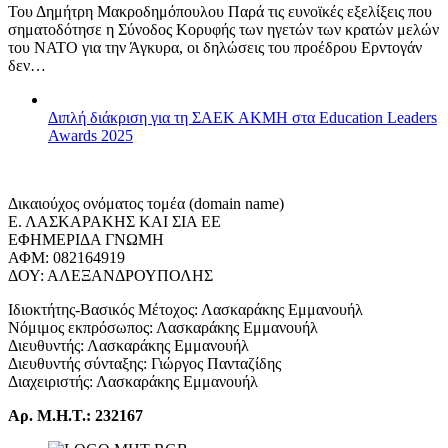
Του Δημήτρη Μακροδημόπουλου Παρά τις ευνοϊκές εξελίξεις που
σηματοδότησε η Σύνοδος Κορυφής των ηγετών των κρατών μελών
του ΝΑΤΟ για την Άγκυρα, οι δηλώσεις του προέδρου Ερντογάν
δεν…
Διπλή διάκριση για τη ΣΑΕΚ ΑΚΜΗ στα Education Leaders
Awards 2025
Δικαιούχος ονόματος τομέα (domain name)
Ε. ΛΑΣΚΑΡΑΚΗΣ ΚΑΙ ΣΙΑ ΕΕ
ΕΦΗΜΕΡΙΔΑ ΓΝΩΜΗ
ΑΦΜ: 082164919
ΔΟΥ: ΑΛΕΞΑΝΔΡΟΥΠΟΛΗΣ
Ιδιοκτήτης-Βασικός Μέτοχος: Λασκαράκης Εμμανουήλ
Νόμιμος εκπρόσωπος: Λασκαράκης Εμμανουήλ
Διευθυντής: Λασκαράκης Εμμανουήλ
Διευθυντής σύνταξης: Γιώργος Πανταζίδης
Διαχειριστής: Λασκαράκης Εμμανουήλ
Αρ. Μ.Η.Τ.: 232167