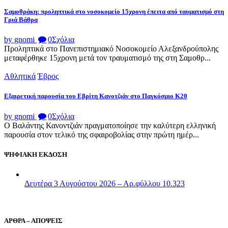
Σαμοθράκη: προληπτικά στο νοσοκομείο 15χρονη έπειτα από ταυματισμό στη
Γριά Βάθρα
by gnomi
0
Σχόλια
Προληπτικά στο Πανεπιστημιακό Νοσοκομείο Αλεξανδρούπολης
μεταφέρθηκε 15χρονη μετά τον τραυματισμό της στη Σαμοθρ...
Αθλητικά
Έβρος
Εξαιρετική παρουσία του Εβρίτη Κανοτζιάν στο Παγκόσμιο Κ20
by gnomi
0
Σχόλια
Ο Βαλάντης Κανοντζιάν πραγματοποίησε την καλύτερη ελληνική
παρουσία στον τελικό της σφαιροβολίας στην πρώτη ημέρ...
ΨΗΦΙΑΚΗ ΕΚΔΟΣΗ
Δευτέρα 3 Αυγούστου 2026 – Αρ.φύλλου 10.323
ΑΡΘΡΑ – ΑΠΟΨΕΙΣ