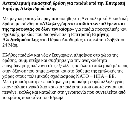
Αντιπολεμική εικαστική δράση για παιδιά από την Επιτροπή
Ειρήνης Αλεξανδρούπολης
Με μεγάλη επιτυχία πραγματοποιήθηκε η Αντιπολεμική Εικαστική
δράση με σύνθημα «
Αλληλεγγύη στα παιδιά των πολέμων και
της προσφυγιάς σε όλον τον κόσμο
» για παιδιά προσχολικής και
σχολικής ηλικίας που διοργάνωσε η
Επιτροπή Ειρήνης
Αλεξανδρούπολης
στο Πάρκο Ακαδημίας το πρωί του Σαββάτου
24 Μάη.
Πλήθος παιδιών και νέων ζευγαριών, πλησίασε στο χώρο της
δράσης, συμμετείχε και συζήτησε για την αναγκαιότητα
επαγρύπνησης απέναντι στις εξελίξεις σε όλα τα πολεμικά μέτωπα,
στην όξυνση που σημειώνεται και στο βάθεμα της εμπλοκής της
χώρας στους πολεμικούς σχεδιασμούς ΝΑΤΟ – ΗΠΑ – ΕΕ.
Με τη δράση αυτή εκφράστηκε για μια ακόμη φορά αλληλεγγύη
στον παλαιστινιακό λαό και στα παιδιά του που σκοτώνονται και
πεινάνε, καθώς και καταδίκη στη γενοκτονία που συντελείται από
το κράτος-δολοφόνο του Ισραήλ.