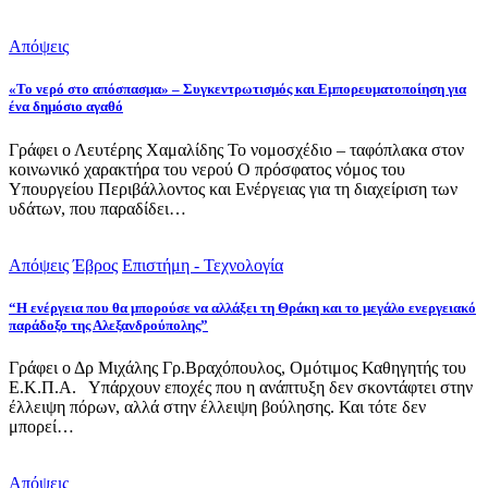
Απόψεις
«Το νερό στο απόσπασμα» – Συγκεντρωτισμός και Εμπορευματοποίηση για
ένα δημόσιο αγαθό
Γράφει ο Λευτέρης Χαμαλίδης Το νομοσχέδιο – ταφόπλακα στον
κοινωνικό χαρακτήρα του νερού Ο πρόσφατος νόμος του
Υπουργείου Περιβάλλοντος και Ενέργειας για τη διαχείριση των
υδάτων, που παραδίδει…
Απόψεις
Έβρος
Επιστήμη - Τεχνολογία
“Η ενέργεια που θα μπορούσε να αλλάξει τη Θράκη και το μεγάλο ενεργειακό
παράδοξο της Αλεξανδρούπολης”
Γράφει ο Δρ Μιχάλης Γρ.Βραχόπουλος, Ομότιμος Καθηγητής του
Ε.Κ.Π.Α. Υπάρχουν εποχές που η ανάπτυξη δεν σκοντάφτει στην
έλλειψη πόρων, αλλά στην έλλειψη βούλησης. Και τότε δεν
μπορεί…
Απόψεις