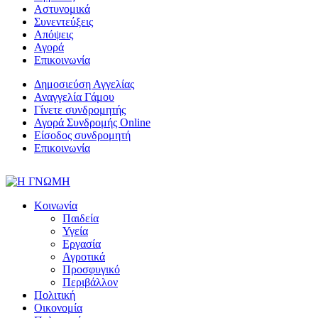
Αστυνομικά
Συνεντεύξεις
Απόψεις
Αγορά
Επικοινωνία
Δημοσιεύση Αγγελίας
Αναγγελία Γάμου
Γίνετε συνδρομητής
Αγορά Συνδρομής Online
Είσοδος συνδρομητή
Επικοινωνία
Κοινωνία
Παιδεία
Υγεία
Εργασία
Αγροτικά
Προσφυγικό
Περιβάλλον
Πολιτική
Οικονομία