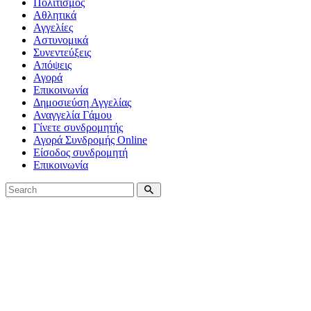
Πολιτισμός
Αθλητικά
Αγγελίες
Αστυνομικά
Συνεντεύξεις
Απόψεις
Αγορά
Επικοινωνία
Δημοσιεύση Αγγελίας
Αναγγελία Γάμου
Γίνετε συνδρομητής
Αγορά Συνδρομής Online
Είσοδος συνδρομητή
Επικοινωνία