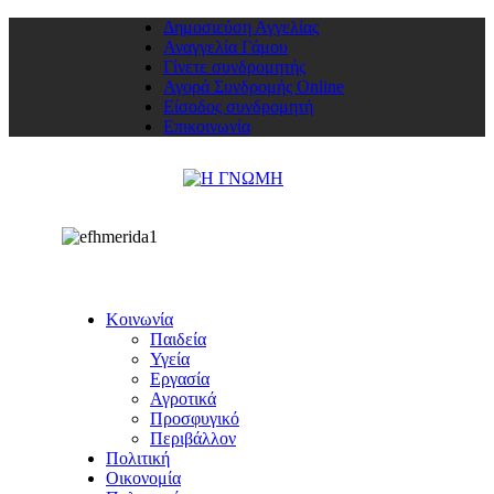
Δημοσιεύση Αγγελίας
Αναγγελία Γάμου
Γίνετε συνδρομητής
Αγορά Συνδρομής Online
Είσοδος συνδρομητή
Επικοινωνία
Κοινωνία
Παιδεία
Υγεία
Εργασία
Αγροτικά
Προσφυγικό
Περιβάλλον
Πολιτική
Οικονομία