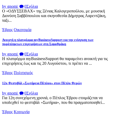
by gnomi
0
Σχόλια
Ο «ΟΔΥΣΣΕΒΑΧ» της Ξένιας Καλογεροπούλου, με μουσική
Διονύση Σαββόπουλου και σκηνοθεσία Δήμητρας Λαρεντζάκη,
ταξι...
Έβρος
Οικονομία
Ανοιχτή η πλατφόρμα myBusinessSupport για την ενίσχυση των
πυρόπληκτων επιχειρήσεων στη Σαμοθράκη
by gnomi
0
Σχόλια
Η πλατφόρμα myBusinessSupport θα παραμείνει ανοικτή για τις
επιχειρήσεις έως και τις 20 Αυγούστου, τι πρέπει να ...
Έβρος
Πολιτισμός
12ο Φεστιβάλ «Σωτήρεια Πέπλου» στον Πέπλο Φερών
by gnomi
0
Σχόλια
Για 12η συνεχόμενη χρονιά, ο Πέπλος Έβρου ετοιμάζεται να
υποδεχθεί το φεστιβάλ «Σωτήρια», που θα πραγματοποιηθεί...
Έβρος
Κοινωνία