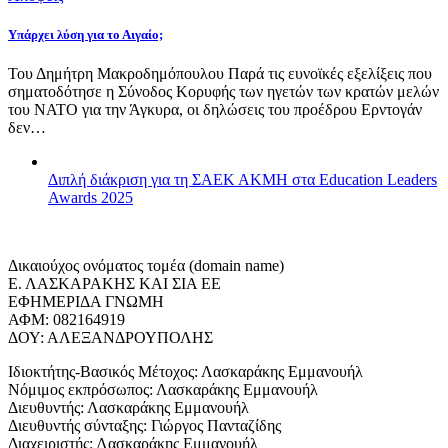
Υπάρχει λύση για το Αιγαίο;
Του Δημήτρη Μακροδημόπουλου Παρά τις ευνοϊκές εξελίξεις που
σηματοδότησε η Σύνοδος Κορυφής των ηγετών των κρατών μελών
του ΝΑΤΟ για την Άγκυρα, οι δηλώσεις του προέδρου Ερντογάν
δεν…
Διπλή διάκριση για τη ΣΑΕΚ ΑΚΜΗ στα Education Leaders
Awards 2025
Δικαιούχος ονόματος τομέα (domain name)
Ε. ΛΑΣΚΑΡΑΚΗΣ ΚΑΙ ΣΙΑ ΕΕ
ΕΦΗΜΕΡΙΔΑ ΓΝΩΜΗ
ΑΦΜ: 082164919
ΔΟΥ: ΑΛΕΞΑΝΔΡΟΥΠΟΛΗΣ
Ιδιοκτήτης-Βασικός Μέτοχος: Λασκαράκης Εμμανουήλ
Νόμιμος εκπρόσωπος: Λασκαράκης Εμμανουήλ
Διευθυντής: Λασκαράκης Εμμανουήλ
Διευθυντής σύνταξης: Γιώργος Πανταζίδης
Διαχειριστής: Λασκαράκης Εμμανουήλ