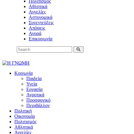
Πολιτισμός
Αθλητικά
Αγγελίες
Αστυνομικά
Συνεντεύξεις
Απόψεις
Αγορά
Επικοινωνία
Κοινωνία
Παιδεία
Υγεία
Εργασία
Αγροτικά
Προσφυγικό
Περιβάλλον
Πολιτική
Οικονομία
Πολιτισμός
Αθλητικά
Αγγελίες