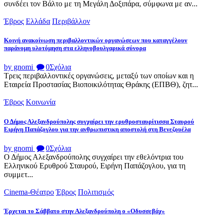
συνδέει τον Βάλτο με τη Μεγάλη Δοξιπάρα, σύμφωνα με αν...
Έβρος
Ελλάδα
Περιβάλλον
Κοινή ανακοίνωση περιβαλλοντικών οργανώσεων που καταγγέλουν
παράνομη υλοτόμηση στα ελληνοβουλγαρικά σύνορα
by gnomi
0
Σχόλια
Τρεις περιβαλλοντικές οργανώσεις, μεταξύ των οποίων και η
Εταιρεία Προστασίας Βιοποικιλότητας Θράκης (ΕΠΒΘ), ζητ...
Έβρος
Κοινωνία
Ο Δήμος Αλεξανδρούπολης συγχαίρει την ερυθροσταυρίτισσα Σταυρού
Ειρήνη Παπάζογλου για την ανθρωπιστικη αποστολή στη Βενεζουέλα
by gnomi
0
Σχόλια
Ο Δήμος Αλεξανδρούπολης συγχαίρει την εθελόντρια του
Ελληνικού Ερυθρού Σταυρού, Ειρήνη Παπάζογλου, για τη
συμμετ...
Cinema-Θέατρο
Έβρος
Πολιτισμός
Έρχεται το Σάββατο στην Αλεξανδρούπολη ο «Οδυσσεβάχ»