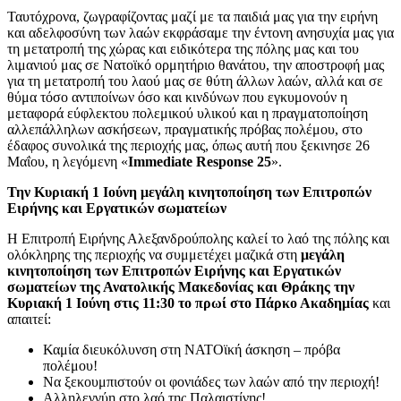
Ταυτόχρονα, ζωγραφίζοντας μαζί με τα παιδιά μας για την ειρήνη
και αδελφοσύνη των λαών εκφράσαμε την έντονη ανησυχία μας για
τη μετατροπή της χώρας και ειδικότερα της πόλης μας και του
λιμανιού μας σε Νατοϊκό ορμητήριο θανάτου, την αποστροφή μας
για τη μετατροπή του λαού μας σε θύτη άλλων λαών, αλλά και σε
θύμα τόσο αντιποίνων όσο και κινδύνων που εγκυμονούν η
μεταφορά εύφλεκτου πολεμικού υλικού και η πραγματοποίηση
αλλεπάλληλων ασκήσεων, πραγματικής πρόβας πολέμου, στο
έδαφος συνολικά της περιοχής μας, όπως αυτή που ξεκινησε 26
Μαΐου, η λεγόμενη «
Immediate Response 25
».
Την Κυριακή 1 Ιούνη μεγάλη κινητοποίηση των Επιτροπών
Ειρήνης και Εργατικών σωματείων
Η Επιτροπή Ειρήνης Αλεξανδρούπολης καλεί το λαό της πόλης και
ολόκληρης της περιοχής να συμμετέχει μαζικά στη
μεγάλη
κινητοποίηση των Επιτροπών Ειρήνης και Εργατικών
σωματείων της Ανατολικής Μακεδονίας και Θράκης την
Κυριακή 1 Ιούνη στις 11:30 το πρωί στο Πάρκο Ακαδημίας
και
απαιτεί:
Καμία διευκόλυνση στη ΝΑΤΟϊκή άσκηση – πρόβα
πολέμου!
Να ξεκουμπιστούν οι φονιάδες των λαών από την περιοχή!
Αλληλεγγύη στο λαό της Παλαιστίνης!