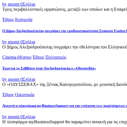
by gnomi
0
Σχόλια
Τρεις περιβαλλοντικές οργανώσεις, μεταξύ των οποίων και η Εταιρ
Έβρος
Κοινωνία
Ο Δήμος Αλεξανδρούπολης συγχαίρει την ερυθροσταυρίτισσα Σταυρού Ειρήνη 
by gnomi
0
Σχόλια
Ο Δήμος Αλεξανδρούπολης συγχαίρει την εθελόντρια του Ελληνικού
Cinema-Θέατρο
Έβρος
Πολιτισμός
Έρχεται το Σάββατο στην Αλεξανδρούπολη ο «Οδυσσεβάχ»
by gnomi
0
Σχόλια
Ο «ΟΔΥΣΣΕΒΑΧ» της Ξένιας Καλογεροπούλου, με μουσική Διονύση 
Έβρος
Οικονομία
Ανοιχτή η πλατφόρμα myBusinessSupport για την ενίσχυση των πυρόπληκτων
by gnomi
0
Σχόλια
Η πλατφόρμα myBusinessSupport θα παραμείνει ανοικτή για τις επιχει