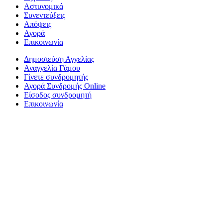
Αστυνομικά
Συνεντεύξεις
Απόψεις
Αγορά
Επικοινωνία
Δημοσιεύση Αγγελίας
Αναγγελία Γάμου
Γίνετε συνδρομητής
Αγορά Συνδρομής Online
Είσοδος συνδρομητή
Επικοινωνία