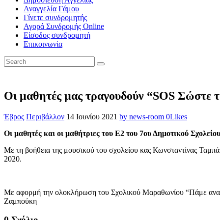
Αναγγελία Γάμου
Γίνετε συνδρομητής
Αγορά Συνδρομής Online
Είσοδος συνδρομητή
Επικοινωνία
Οι μαθητές μας τραγουδούν “SOS Σώστε 
Έβρος
Περιβάλλον
14 Ιουνίου 2021
by news-room
0
Likes
Οι μαθητές και οι μαθήτριες του Ε2 του 7ου Δημοτικού Σχολεί
Με τη βοήθεια της μουσικού του σχολείου κας Κωνσταντίνας Ταμπάκη
2020.
Με αφορμή την ολοκλήρωση του Σχολικού Μαραθωνίου “Πάμε ανακύκ
Ζαμπούκη
0 Σχόλιο