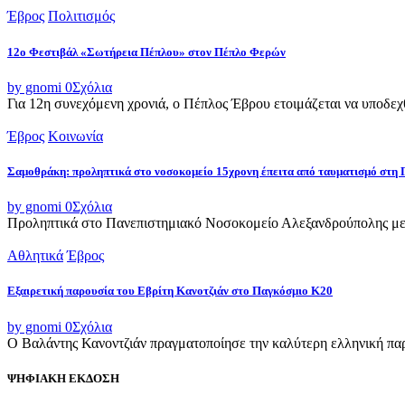
Έβρος
Πολιτισμός
12ο Φεστιβάλ «Σωτήρεια Πέπλου» στον Πέπλο Φερών
by gnomi
0
Σχόλια
Για 12η συνεχόμενη χρονιά, ο Πέπλος Έβρου ετοιμάζεται να υποδεχθ
Έβρος
Κοινωνία
Σαμοθράκη: προληπτικά στο νοσοκομείο 15χρονη έπειτα από ταυματισμό στη 
by gnomi
0
Σχόλια
Προληπτικά στο Πανεπιστημιακό Νοσοκομείο Αλεξανδρούπολης μετ
Αθλητικά
Έβρος
Εξαιρετική παρουσία του Εβρίτη Κανοτζιάν στο Παγκόσμιο Κ20
by gnomi
0
Σχόλια
Ο Βαλάντης Κανοντζιάν πραγματοποίησε την καλύτερη ελληνική παρο
ΨΗΦΙΑΚΗ ΕΚΔΟΣΗ