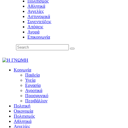
Πολιτισμός
Αθλητικά
Αγγελίες
Αστυνομικά
Συνεντεύξεις
Απόψεις
Αγορά
Επικοινωνία
Κοινωνία
Παιδεία
Υγεία
Εργασία
Αγροτικά
Προσφυγικό
Περιβάλλον
Πολιτική
Οικονομία
Πολιτισμός
Αθλητικά
Αγγελίες