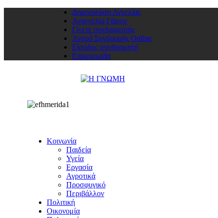
Δημοσιεύση Αγγελίας
Αναγγελία Γάμου
Γίνετε συνδρομητής
Αγορά Συνδρομής Online
Είσοδος συνδρομητή
Επικοινωνία
Κοινωνία
Παιδεία
Υγεία
Εργασία
Αγροτικά
Προσφυγικό
Περιβάλλον
Πολιτική
Οικονομία