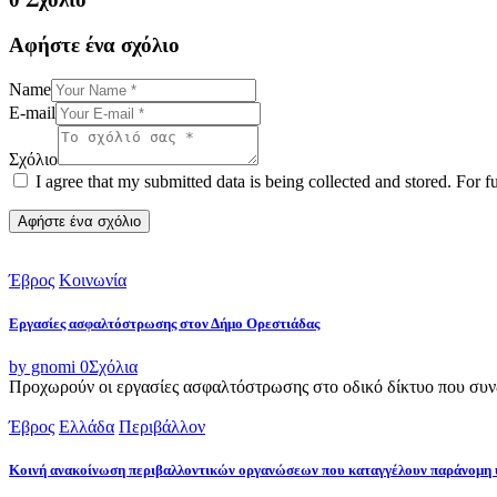
Αφήστε ένα σχόλιο
Name
E-mail
Σχόλιο
I agree that my submitted data is being collected and stored. For f
Έβρος
Κοινωνία
Εργασίες ασφαλτόστρωσης στον Δήμο Ορεστιάδας
by gnomi
0
Σχόλια
Προχωρούν οι εργασίες ασφαλτόστρωσης στο οδικό δίκτυο που συνδ
Έβρος
Ελλάδα
Περιβάλλον
Κοινή ανακοίνωση περιβαλλοντικών οργανώσεων που καταγγέλουν παράνομη 