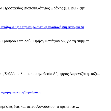
εία Προστασίας Βιοποικιλότητας Θράκης (ΕΠΒΘ), ζητ...
Παπάζογλου για την ανθρωπιστικη αποστολή στη Βενεζουέλα
 Ερυθρού Σταυρού, Ειρήνη Παπάζογλου, για τη συμμετ...
Σαββόπουλου και σκηνοθεσία Δήμητρας Λαρεντζάκη, ταξι...
 επιχειρήσεων στη Σαμοθράκη
ρήσεις έως και τις 20 Αυγούστου, τι πρέπει να ...