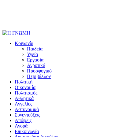
Κοινωνία
Παιδεία
Υγεία
Εργασία
Αγροτικά
Προσφυγικό
Περιβάλλον
Πολιτική
Οικονομία
Πολιτισμός
Αθλητικά
Αγγελίες
Αστυνομικά
Συνεντεύξεις
Απόψεις
Αγορά
Επικοινωνία
Δημοσιεύση Αγγελίας