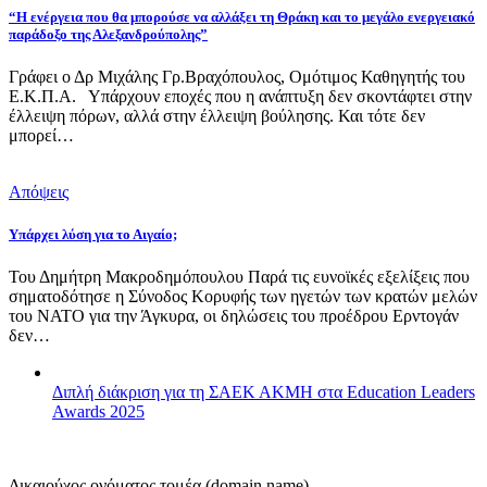
“Η ενέργεια που θα μπορούσε να αλλάξει τη Θράκη και το μεγάλο ενεργειακό
παράδοξο της Αλεξανδρούπολης”
Γράφει ο Δρ Μιχάλης Γρ.Βραχόπουλος, Ομότιμος Καθηγητής του
Ε.Κ.Π.Α. Υπάρχουν εποχές που η ανάπτυξη δεν σκοντάφτει στην
έλλειψη πόρων, αλλά στην έλλειψη βούλησης. Και τότε δεν
μπορεί…
Απόψεις
Υπάρχει λύση για το Αιγαίο;
Του Δημήτρη Μακροδημόπουλου Παρά τις ευνοϊκές εξελίξεις που
σηματοδότησε η Σύνοδος Κορυφής των ηγετών των κρατών μελών
του ΝΑΤΟ για την Άγκυρα, οι δηλώσεις του προέδρου Ερντογάν
δεν…
Διπλή διάκριση για τη ΣΑΕΚ ΑΚΜΗ στα Education Leaders
Awards 2025
Δικαιούχος ονόματος τομέα (domain name)