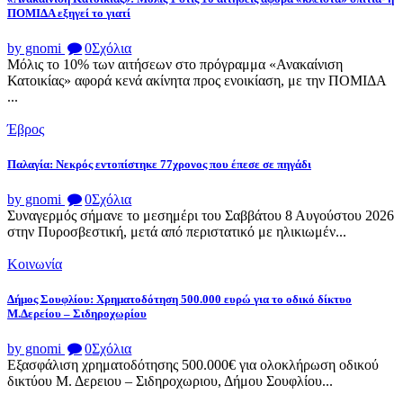
ΠΟΜΙΔΑ εξηγεί το γιατί
by gnomi
0
Σχόλια
Μόλις το 10% των αιτήσεων στο πρόγραμμα «Ανακαίνιση
Κατοικίας» αφορά κενά ακίνητα προς ενοικίαση, με την ΠΟΜΙΔΑ
...
Έβρος
Παλαγία: Νεκρός εντοπίστηκε 77χρονος που έπεσε σε πηγάδι
by gnomi
0
Σχόλια
Συναγερμός σήμανε το μεσημέρι του Σαββάτου 8 Αυγούστου 2026
στην Πυροσβεστική, μετά από περιστατικό με ηλικιωμέν...
Κοινωνία
Δήμος Σουφλίου: Χρηματοδότηση 500.000 ευρώ για το οδικό δίκτυο
Μ.Δερείου – Σιδηροχωρίου
by gnomi
0
Σχόλια
Εξασφάλιση χρηματοδότησης 500.000€ για ολοκλήρωση οδικού
δικτύου Μ. Δερειου – Σιδηροχωριου, Δήμου Σουφλίου...