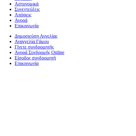
Αστυνομικά
Συνεντεύξεις
Απόψεις
Αγορά
Επικοινωνία
Δημοσιεύση Αγγελίας
Αναγγελία Γάμου
Γίνετε συνδρομητής
Αγορά Συνδρομής Online
Είσοδος συνδρομητή
Επικοινωνία