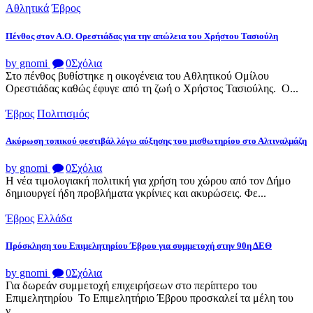
Αθλητικά
Έβρος
Πένθος στον Α.Ο. Ορεστιάδας για την απώλεια του Χρήστου Τασιούλη
by gnomi
0
Σχόλια
Στο πένθος βυθίστηκε η οικογένεια του Αθλητικού Ομίλου
Ορεστιάδας καθώς έφυγε από τη ζωή ο Χρήστος Τασιούλης. Ο...
Έβρος
Πολιτισμός
Ακύρωση τοπικού φεστιβάλ λόγω αύξησης του μισθωτηρίου στο Αλτιναλμάζη
by gnomi
0
Σχόλια
Η νέα τιμολογιακή πολιτική για χρήση του χώρου από τον Δήμο
δημιουργεί ήδη προβλήματα γκρίνιες και ακυρώσεις. Φε...
Έβρος
Ελλάδα
Πρόσκληση του Επιμελητηρίου Έβρου για συμμετοχή στην 90η ΔΕΘ
by gnomi
0
Σχόλια
Για δωρεάν συμμετοχή επιχειρήσεων στο περίπτερο του
Επιμελητηρίου Το Επιμελητήριο Έβρου προσκαλεί τα μέλη του
ν...