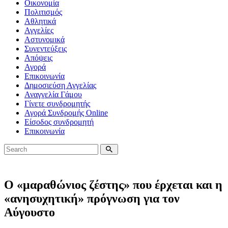
Οικονομία
Πολιτισμός
Αθλητικά
Αγγελίες
Αστυνομικά
Συνεντεύξεις
Απόψεις
Αγορά
Επικοινωνία
Δημοσιεύση Αγγελίας
Αναγγελία Γάμου
Γίνετε συνδρομητής
Αγορά Συνδρομής Online
Είσοδος συνδρομητή
Επικοινωνία
Ο «μαραθώνιος ζέστης» που έρχεται και η
«ανησυχητική» πρόγνωση για τον
Αύγουστο