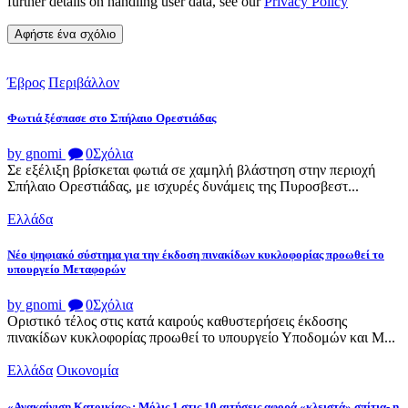
further details on handling user data, see our
Privacy Policy
Έβρος
Περιβάλλον
Φωτιά ξέσπασε στο Σπήλαιο Ορεστιάδας
by gnomi
0
Σχόλια
Σε εξέλιξη βρίσκεται φωτιά σε χαμηλή βλάστηση στην περιοχή
Σπήλαιο Ορεστιάδας, με ισχυρές δυνάμεις της Πυροσβεστ...
Ελλάδα
Νέο ψηφιακό σύστημα για την έκδοση πινακίδων κυκλοφορίας προωθεί το
υπουργείο Μεταφορών
by gnomi
0
Σχόλια
Οριστικό τέλος στις κατά καιρούς καθυστερήσεις έκδοσης
πινακίδων κυκλοφορίας προωθεί το υπουργείο Υποδομών και Μ...
Ελλάδα
Οικονομία
«Ανακαίνιση Κατοικίας»: Μόλις 1 στις 10 αιτήσεις αφορά «κλειστά» σπίτια- η