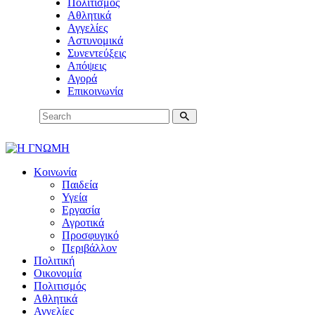
Πολιτισμός
Αθλητικά
Αγγελίες
Αστυνομικά
Συνεντεύξεις
Απόψεις
Αγορά
Επικοινωνία
Κοινωνία
Παιδεία
Υγεία
Εργασία
Αγροτικά
Προσφυγικό
Περιβάλλον
Πολιτική
Οικονομία
Πολιτισμός
Αθλητικά
Αγγελίες