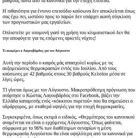
βαθμούς πάνω από τα κανονικά για την εποχή επίπεδα.
Η πιθανότητα για έντονο επεισόδιο καύσωνα δεν αποκλείεται όπως
σας έχω πει, ωστόσο προς το παρών δεν υπάρχει ικανή σύγκλιση
των προγνωστικών μας εργαλείων.
Οπλιστείτε με υπομονή γιατί τη χρήση του κλιματιστικού δεν θα
την αποφύγετε για τις επόμενες αρκετές νύχτες!
Τι αναφέρει ο Λαγουβάρδος για τον Αύγουστο
Αυτή την περίοδο ο καιρός μάς απασχολεί κυρίως με τις
αυξομειώσεις θερμοκρασιών εντός του Ιουλίου. Από τους
καύσωνες με 42 βαθμούς στους 30 βαθμούς Κελσίου μέσα σε
λίγες ώρες.
ΤΙ γίνεται όμως με τον Αύγουστο. Μακροπρόθεσμη πρόγνωση που
ανάρτησε ο Κώστας Λαγουβάρδος στο Facebook, βάζει την
Ελλάδα καταμεσής ενός «κόκκινου πυρετού» που θα σημειώσει ο
υδράργυρος, με σταθερά υψηλές για την εποχή θερμοκρασίες.
Συγκεκριμένα, όπως εκτιμά ο ειδικός, «Θερμότερος του κανονικού
αναμένεται να είναι ο ερχόμενος Αύγουστος. Όπως φαίνεται,
σύμφωνα με το 96% των διαθέσιμων σεναρίων η μέση
θερμοκρασία Αυγούστου θα είναι υψηλότερη από τα κανονικά για