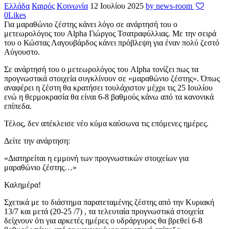
Ελλάδα
Καιρός
Κοινωνία
12 Ιουλίου 2025
by news-room
0
Likes
Για μαραθώνιο ζέστης κάνει λόγο σε ανάρτησή του ο
μετεωρολόγος του Alpha Γιώργος Τσατραφύλλιας. Με την σειρά
του ο Κώστας Λαγουβάρδος κάνει πρόβλεψη για έναν πολύ ζεστό
Αύγουστο.
Σε ανάρτησή του ο μετεωρολόγος του Alpha τονίζει πως τα
προγνωστικά στοιχεία συγκλίνουν σε «μαραθώνιο ζέστης». Όπως
αναφέρει η ζέστη θα κρατήσει τουλάχιστον μέχρι τις 25 Ιουλίου
ενώ η θερμοκρασία θα είναι 6-8 βαθμούς κάνω από τα κανονικά
επίπεδα.
Τέλος, δεν απέκλεισε νέο κύμα καύσωνα τις επόμενες ημέρες.
Δείτε την ανάρτηση:
«Διατηρείται η εμμονή των προγνωστικών στοιχείων για
μαραθώνιο ζέστης…»
Καλημέρα!
Σχετικά με το διάστημα παρατεταμένης ζέστης από την Κυριακή
13/7 και μετά (20-25 /7) , τα τελευταία προγνωστικά στοιχεία
δείχνουν ότι για αρκετές ημέρες ο υδράργυρος θα βρεθεί 6-8