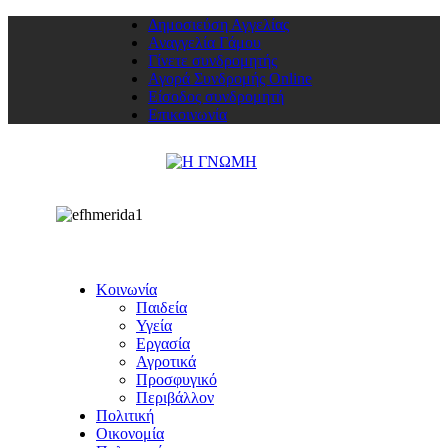
Δημοσιεύση Αγγελίας
Αναγγελία Γάμου
Γίνετε συνδρομητής
Αγορά Συνδρομής Online
Είσοδος συνδρομητή
Επικοινωνία
Κοινωνία
Παιδεία
Υγεία
Εργασία
Αγροτικά
Προσφυγικό
Περιβάλλον
Πολιτική
Οικονομία