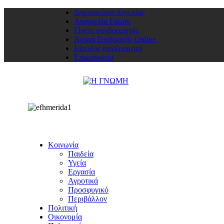
Δημοσιεύση Αγγελίας
Αναγγελία Γάμου
Γίνετε συνδρομητής
Αγορά Συνδρομής Online
Είσοδος συνδρομητή
Επικοινωνία
Κοινωνία
Παιδεία
Υγεία
Εργασία
Αγροτικά
Προσφυγικό
Περιβάλλον
Πολιτική
Οικονομία