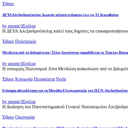
Έβρος
ΔΕΥΑ Αλεξανδρούπολης: Δωρεάν αλλαγή ονόματος έως τις 31 Δεκεμβρίου
by gnomi
0
Σχόλια
Η ΔΕΥΑ Αλεξανδρούπολης καλεί τους δημότες να επικαιροποιήσουν τ
Έβρος
Πολιτισμός
Μενδώνη από το Διδυμότειχο: Τέλος Αυγούστου παραδίδεται το Τέμενος Βαγι
by gnomi
0
Σχόλια
Η υπουργός Πολιτισμού Λίνα Μενδώνη ανακοίνωσε από το Διδυμότε
Έβρος
Κοινωνία
Περιφέρεια
Υγεία
Επίσημη αδειοδότηση για τη Μονάδα Εξωσωματικής του Π.Γ.Ν. Αλεξανδρούπο
by gnomi
0
Σχόλια
Η Διοίκηση του Πανεπιστημιακού Γενικού Νοσοκομείου Αλεξανδρού
Έβρος
Οικονομία