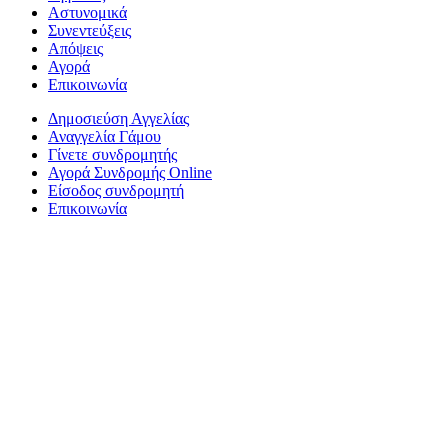
Αστυνομικά
Συνεντεύξεις
Απόψεις
Αγορά
Επικοινωνία
Δημοσιεύση Αγγελίας
Αναγγελία Γάμου
Γίνετε συνδρομητής
Αγορά Συνδρομής Online
Είσοδος συνδρομητή
Επικοινωνία