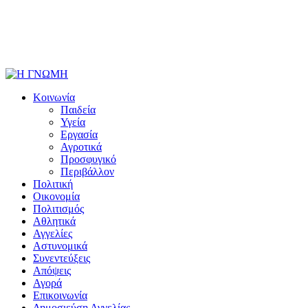
Κοινωνία
Παιδεία
Υγεία
Εργασία
Αγροτικά
Προσφυγικό
Περιβάλλον
Πολιτική
Οικονομία
Πολιτισμός
Αθλητικά
Αγγελίες
Αστυνομικά
Συνεντεύξεις
Απόψεις
Αγορά
Επικοινωνία
Δημοσιεύση Αγγελίας