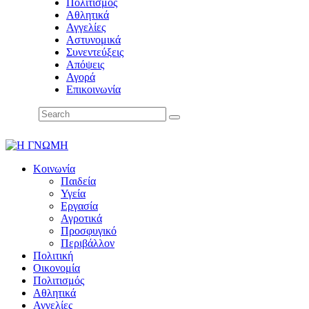
Πολιτισμός
Αθλητικά
Αγγελίες
Αστυνομικά
Συνεντεύξεις
Απόψεις
Αγορά
Επικοινωνία
Κοινωνία
Παιδεία
Υγεία
Εργασία
Αγροτικά
Προσφυγικό
Περιβάλλον
Πολιτική
Οικονομία
Πολιτισμός
Αθλητικά
Αγγελίες