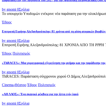
Παράταση έως τον Αύγουστο του 2027 για την Ανατολική Περιφερειακή Οδό 
by gnomi
0
Σχόλια
Το υπουργείο Υποδομών ενέκρινε νέα παράταση για την ολοκλήρωσ
Έβρος
Επιτροπή Ειρήνης Αλεξανδρούπολης: 81 χρόνια από τη ρίψη ατομικών βομβών
by gnomi
0
Σχόλια
Επιτροπή Ειρήνης Αλεξανδρούπολης: 81 ΧΡΟΝΙΑ ΑΠΟ ΤΗ Ρ
Έβρος
Πολιτισμός
«ThRACES»: Μια χορογραφική εξερεύνηση της μνήμης και της παράδοσης της
by gnomi
0
Σχόλια
ThRACES: Παράσταση σύγχρονου χορού Ο Δήμος Αλεξανδρούπολης 
Cinema-Θέατρο
Έβρος
Πολιτισμός
«ΑΗ ΛΑΟΣ»: Ένα σκηνικό ρέκβιεμ για την ήττα ενός λαού
by gnomi
0
Σχόλια