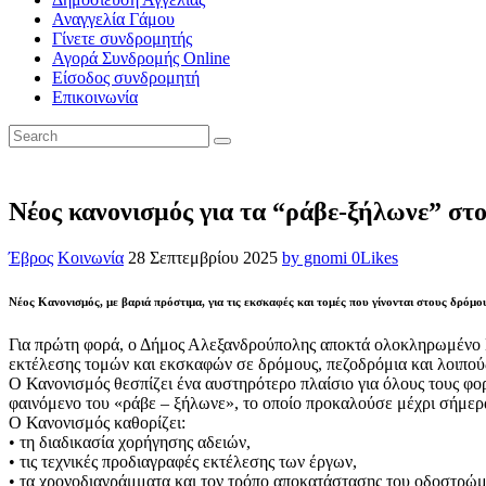
Αναγγελία Γάμου
Γίνετε συνδρομητής
Αγορά Συνδρομής Online
Είσοδος συνδρομητή
Επικοινωνία
Νέος κανονισμός για τα “ράβε-ξήλωνε” στ
Έβρος
Κοινωνία
28 Σεπτεμβρίου 2025
by gnomi
0
Likes
Νέος Κανονισμός, με βαριά πρόστιμα, για τις εκσκαφές και τομές που γίνονται στους δρόμο
Για πρώτη φορά, ο
Δήμος Αλεξανδρούπολης
αποκτά ολοκληρωμένο Κ
εκτέλεσης τομών και εκσκαφών σε δρόμους, πεζοδρόμια και λοιπού
Ο Κανονισμός θεσπίζει ένα αυστηρότερο πλαίσιο για όλους τους φορ
φαινόμενο του «ράβε – ξήλωνε», το οποίο προκαλούσε μέχρι σήμερ
Ο Κανονισμός καθορίζει:
• τη διαδικασία χορήγησης αδειών,
• τις τεχνικές προδιαγραφές εκτέλεσης των έργων,
• τα χρονοδιαγράμματα και τον τρόπο αποκατάστασης του οδοστρώμ