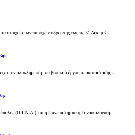
α στοιχεία των παροχών ύδρευσης έως τις 31 Δεκεμβ...
αζήτ
ιχο την ολοκλήρωση του βασικού έργου αποκατάστασης ...
λης
πολης (Π.Γ.Ν.Α.) και η Πανεπιστημιακή Γυναικολογική...