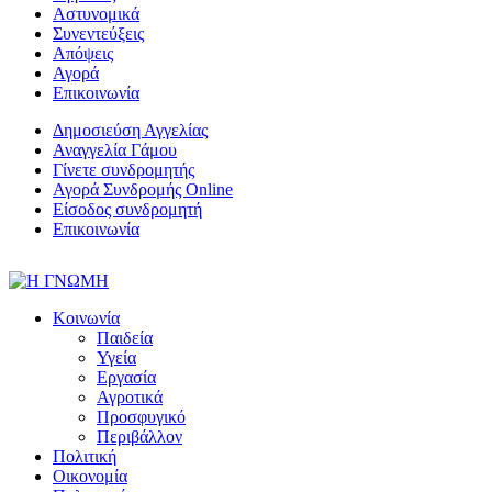
Αστυνομικά
Συνεντεύξεις
Απόψεις
Αγορά
Επικοινωνία
Δημοσιεύση Αγγελίας
Αναγγελία Γάμου
Γίνετε συνδρομητής
Αγορά Συνδρομής Online
Είσοδος συνδρομητή
Επικοινωνία
Κοινωνία
Παιδεία
Υγεία
Εργασία
Αγροτικά
Προσφυγικό
Περιβάλλον
Πολιτική
Οικονομία