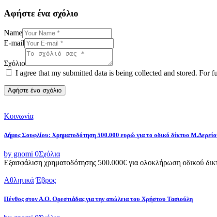
Αφήστε ένα σχόλιο
Name
E-mail
Σχόλιο
I agree that my submitted data is being collected and stored. For f
Κοινωνία
Δήμος Σουφλίου: Χρηματοδότηση 500.000 ευρώ για το οδικό δίκτυο Μ.Δερεί
by gnomi
0
Σχόλια
Εξασφάλιση χρηματοδότησης 500.000€ για ολοκλήρωση οδικού δικτ
Αθλητικά
Έβρος
Πένθος στον Α.Ο. Ορεστιάδας για την απώλεια του Χρήστου Τασιούλη