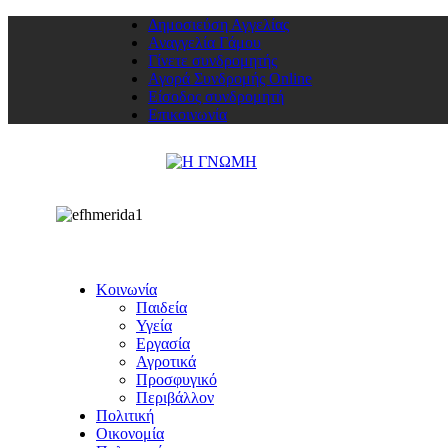
Δημοσιεύση Αγγελίας
Αναγγελία Γάμου
Γίνετε συνδρομητής
Αγορά Συνδρομής Online
Είσοδος συνδρομητή
Επικοινωνία
Κοινωνία
Παιδεία
Υγεία
Εργασία
Αγροτικά
Προσφυγικό
Περιβάλλον
Πολιτική
Οικονομία