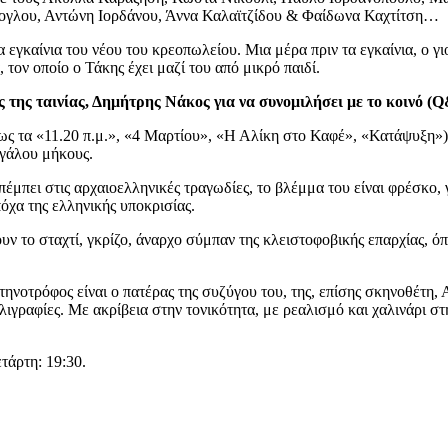
ογλου, Αντώνη Ιορδάνου, Άννα Καλαϊτζίδου & Φαίδωνα Καχτίτση…
 εγκαίνια του νέου του κρεοπωλείου. Μια μέρα πριν τα εγκαίνια, ο γι
τον οποίο ο Τάκης έχει μαζί του από μικρό παιδί.
 της ταινίας, Δημήτρης Νάκος για να συνομιλήσει με το κοινό (
ως τα «11.20 π.μ.», «4 Μαρτίου», «Η Αλίκη στο Καφέ», «Κατάψυξη»)
εγάλου μήκους.
πέμπει στις αρχαιοελληνικές τραγωδίες, το βλέμμα του είναι φρέσκο, 
όχα της ελληνικής υποκρισίας.
το σταχτί, γκρίζο, άναρχο σύμπαν της κλειστοφοβικής επαρχίας, όπω
τηνοτρόφος είναι ο πατέρας της συζύγου του, της, επίσης σκηνοθέτη
λλιγραφίες. Με ακρίβεια στην τονικότητα, με ρεαλισμό και χαλινάρι 
τάρτη: 19:30.