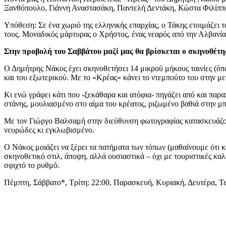
Ξανθόπουλο, Γιάννη Αναστασάκη, Παντελή Δεντάκη, Κώστα Φιλίππ
Υπόθεση: Σε ένα χωριό της ελληνικής επαρχίας, ο Τάκης ετοιμάζει τα
τους. Μοναδικός μάρτυρας ο Χρήστος, ένας νεαρός από την Αλβανία, 
Στην προβολή του Σαββάτου μαζί μας θα βρίσκεται ο σκηνοθέτης
Ο Δημήτρης Νάκος έχει σκηνοθετήσει 14 μικρού μήκους ταινίες (όπ
και του εξωτερικού. Με το «Κρέας» κάνει το ντεμπούτο του στην μ
Κι ενώ γράφει κάτι που -ξεκάθαρα και ατόφια- πηγάζει από και παρα
στάνης, μουλιασμένο στο αίμα του κρέατος, ριζωμένο βαθιά στην μπ
Με τον Γιώργο Βαλσαμή στην διεύθυνση φωτογραφίας κατασκευάζουν 
νευρώδες κι εγκλωβισμένο.
Ο Νάκος μοιάζει να ξέρει τα πατήματα των τόπων (μαθαίνουμε ότι κ
σκηνοθετικό στιλ, άποψη, αλλά ουσιαστικά – όχι με τουριστικές κα
σφιχτό το ρυθμό.
Πέμπτη, Σάββατο*, Τρίτη: 22:00, Παρασκευή, Κυριακή, Δευτέρα, Τε