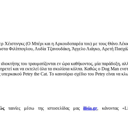
τερ Χέιστινγκς (Ο Μπέρι και η Αρκουδοπαρέα του) με τους Θάνο Λέ
Κώστα Φιλίππογλου, Λυδία Τζανουδάκη, Άγγελο Λιάγκο, Αρετή Πασχ
ιδιοκτήτης του τραυματίζονται εν ώρα καθήκοντος, μία παράδοξη, αλ
ρετεί και να εκτελεί όλα τα σκυλίσια κόλπα. Καθώς ο Dog Man ενστε
υπερκακού Petey the Cat. Το καινούριο σχέδιο του Petey είναι να κλω
ώς
ταινίες μέσω της ιστοσελίδας μας
ilisia.gr
, κάνοντας «
L