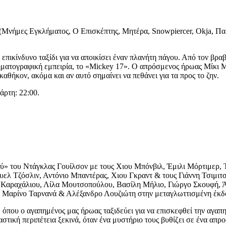
Μνήμες Εγκλήματος, Ο Επισκέπτης, Μητέρα, Snowpiercer, Okja, Παρ
επικίνδυνο ταξίδι για να αποικίσει έναν πλανήτη πάγου. Από τον βρ
ματογραφική εμπειρία, το «Mickey 17». Ο απρόσμενος ήρωας Μίκι 
αθήκον, ακόμα και αν αυτό σημαίνει να πεθάνει για τα προς το ζην.
άρτη: 22:00.
ύ» του Ντάγκλας Γουίλσον με τους Χιου Μπόνβιλ, Έμιλι Μόρτιμερ, 
υελ Τζόσλιν, Αντόνιο Μπαντέρας, Χιου Γκραντ & τους Γιάννη Τσιμι
 Καραχάλιου, Λίλα Μουτσοπούλου, Βασίλη Μήλιο, Γιώργο Σκουφή, 
η, Μαρίνο Ταρνανά & Αλέξανδρο Λουζιώτη στην μεταγλωττισμένη έ
όπου ο αγαπημένος μας ήρωας ταξιδεύει για να επισκεφθεί την αγαπημ
τική περιπέτεια ξεκινά, όταν ένα μυστήριο τους βυθίζει σε ένα απρο