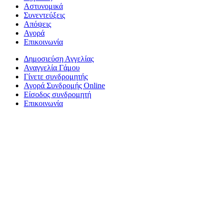
Αστυνομικά
Συνεντεύξεις
Απόψεις
Αγορά
Επικοινωνία
Δημοσιεύση Αγγελίας
Αναγγελία Γάμου
Γίνετε συνδρομητής
Αγορά Συνδρομής Online
Είσοδος συνδρομητή
Επικοινωνία