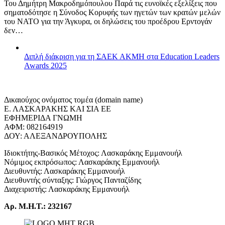
Του Δημήτρη Μακροδημόπουλου Παρά τις ευνοϊκές εξελίξεις που
σηματοδότησε η Σύνοδος Κορυφής των ηγετών των κρατών μελών
του ΝΑΤΟ για την Άγκυρα, οι δηλώσεις του προέδρου Ερντογάν
δεν…
Διπλή διάκριση για τη ΣΑΕΚ ΑΚΜΗ στα Education Leaders
Awards 2025
Δικαιούχος ονόματος τομέα (domain name)
Ε. ΛΑΣΚΑΡΑΚΗΣ ΚΑΙ ΣΙΑ ΕΕ
ΕΦΗΜΕΡΙΔΑ ΓΝΩΜΗ
ΑΦΜ: 082164919
ΔΟΥ: ΑΛΕΞΑΝΔΡΟΥΠΟΛΗΣ
Ιδιοκτήτης-Βασικός Μέτοχος: Λασκαράκης Εμμανουήλ
Νόμιμος εκπρόσωπος: Λασκαράκης Εμμανουήλ
Διευθυντής: Λασκαράκης Εμμανουήλ
Διευθυντής σύνταξης: Γιώργος Πανταζίδης
Διαχειριστής: Λασκαράκης Εμμανουήλ
Αρ. Μ.Η.Τ.: 232167