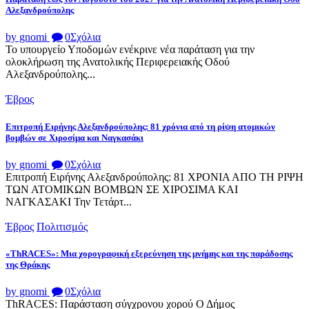
Αλεξανδρούπολης
by gnomi
0
Σχόλια
Το υπουργείο Υποδομών ενέκρινε νέα παράταση για την
ολοκλήρωση της Ανατολικής Περιφερειακής Οδού
Αλεξανδρούπολης...
Έβρος
Επιτροπή Ειρήνης Αλεξανδρούπολης: 81 χρόνια από τη ρίψη ατομικών
βομβών σε Χιροσίμα και Ναγκασάκι
by gnomi
0
Σχόλια
Επιτροπή Ειρήνης Αλεξανδρούπολης: 81 ΧΡΟΝΙΑ ΑΠΟ ΤΗ ΡΙΨΗ
ΤΩΝ ΑΤΟΜΙΚΩΝ ΒΟΜΒΩΝ ΣΕ ΧΙΡΟΣΙΜΑ ΚΑΙ
ΝΑΓΚΑΣΑΚΙ Την Τετάρτ...
Έβρος
Πολιτισμός
«ThRACES»: Μια χορογραφική εξερεύνηση της μνήμης και της παράδοσης
της Θράκης
by gnomi
0
Σχόλια
ThRACES: Παράσταση σύγχρονου χορού Ο Δήμος