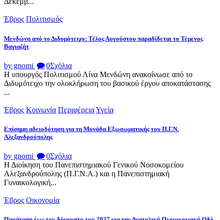
Δεκεμβ...
Έβρος
Πολιτισμός
Μενδώνη από το Διδυμότειχο: Τέλος Αυγούστου παραδίδεται το Τέμενος
Βαγιαζήτ
by gnomi
0
Σχόλια
Η υπουργός Πολιτισμού Λίνα Μενδώνη ανακοίνωσε από το
Διδυμότειχο την ολοκλήρωση του βασικού έργου αποκατάστασης
...
Έβρος
Κοινωνία
Περιφέρεια
Υγεία
Επίσημη αδειοδότηση για τη Μονάδα Εξωσωματικής του Π.Γ.Ν.
Αλεξανδρούπολης
by gnomi
0
Σχόλια
Η Διοίκηση του Πανεπιστημιακού Γενικού Νοσοκομείου
Αλεξανδρούπολης (Π.Γ.Ν.Α.) και η Πανεπιστημιακή
Γυναικολογική...
Έβρος
Οικονομία
Παράταση έως τον Αύγουστο του 2027 για την Ανατολική Περιφερειακή Οδό