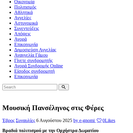
Οικονομία
Πολιτισμός
Αθλητικά
Αγγελίες
Αστυνομικά
Συνεντεύξεις
Απόψεις
Αγορά
Επικοινωνία
Δημοσιεύση Αγγελίας
Αναγγελία Γάμου
Γίνετε συνδρομητής
Αγορά Συνδρομής Online
Είσοδος συνδρομητή
Επικοινωνία
Μουσική Πανσέληνος στις Φέρες
Έβρος
Συναυλίες
6 Αυγούστου 2025
by e-gnomi
0
Likes
Βραδιά πολιτισμού με την Ορχήστρα Δωματίου