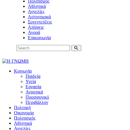
Πολιτισμός
Αθλητικά
Αγγελίες
Αστυνομικά
Συνεντεύξεις
Απόψεις
Αγορά
Επικοινωνία
Κοινωνία
Παιδεία
Υγεία
Εργασία
Αγροτικά
Προσφυγικό
Περιβάλλον
Πολιτική
Οικονομία
Πολιτισμός
Αθλητικά
Αγγελίες