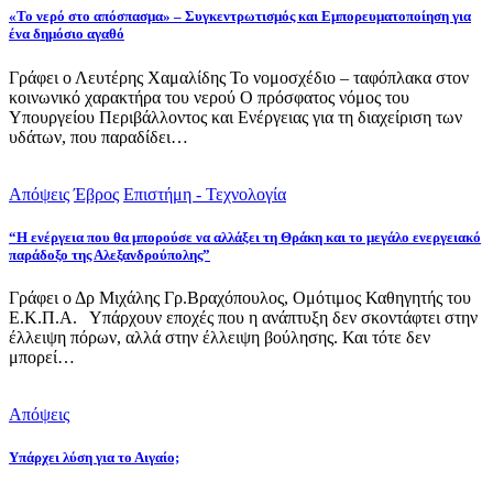
«Το νερό στο απόσπασμα» – Συγκεντρωτισμός και Εμπορευματοποίηση για
ένα δημόσιο αγαθό
Γράφει ο Λευτέρης Χαμαλίδης Το νομοσχέδιο – ταφόπλακα στον
κοινωνικό χαρακτήρα του νερού Ο πρόσφατος νόμος του
Υπουργείου Περιβάλλοντος και Ενέργειας για τη διαχείριση των
υδάτων, που παραδίδει…
Απόψεις
Έβρος
Επιστήμη - Τεχνολογία
“Η ενέργεια που θα μπορούσε να αλλάξει τη Θράκη και το μεγάλο ενεργειακό
παράδοξο της Αλεξανδρούπολης”
Γράφει ο Δρ Μιχάλης Γρ.Βραχόπουλος, Ομότιμος Καθηγητής του
Ε.Κ.Π.Α. Υπάρχουν εποχές που η ανάπτυξη δεν σκοντάφτει στην
έλλειψη πόρων, αλλά στην έλλειψη βούλησης. Και τότε δεν
μπορεί…
Απόψεις
Υπάρχει λύση για το Αιγαίο;