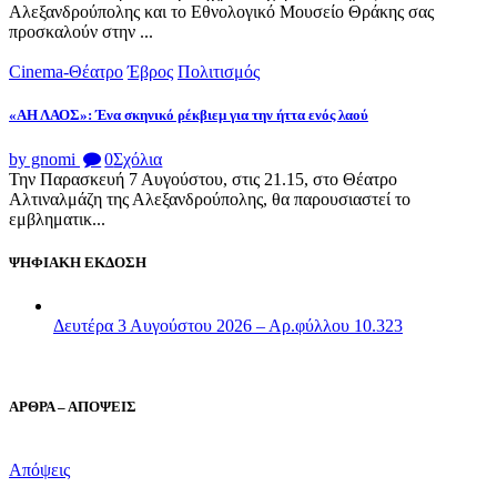
Αλεξανδρούπολης και το Εθνολογικό Μουσείο Θράκης σας
προσκαλούν στην ...
Cinema-Θέατρο
Έβρος
Πολιτισμός
«ΑΗ ΛΑΟΣ»: Ένα σκηνικό ρέκβιεμ για την ήττα ενός λαού
by gnomi
0
Σχόλια
Την Παρασκευή 7 Αυγούστου, στις 21.15, στο Θέατρο
Αλτιναλμάζη της Αλεξανδρούπολης, θα παρουσιαστεί το
εμβληματικ...
ΨΗΦΙΑΚΗ ΕΚΔΟΣΗ
Δευτέρα 3 Αυγούστου 2026 – Αρ.φύλλου 10.323
ΑΡΘΡΑ – ΑΠΟΨΕΙΣ
Απόψεις