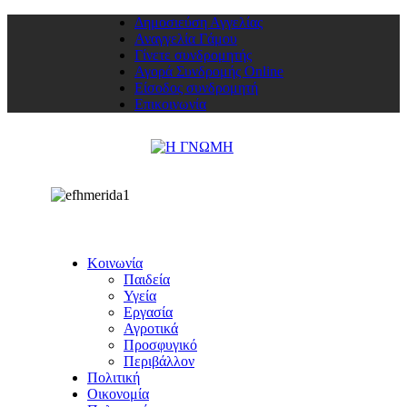
Δημοσιεύση Αγγελίας
Αναγγελία Γάμου
Γίνετε συνδρομητής
Αγορά Συνδρομής Online
Είσοδος συνδρομητή
Επικοινωνία
Κοινωνία
Παιδεία
Υγεία
Εργασία
Αγροτικά
Προσφυγικό
Περιβάλλον
Πολιτική
Οικονομία