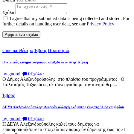
Σχόλιο
I agree that my submitted data is being collected and stored. For
further details on handling user data, see our
Privacy Policy
Cinema-Θέατρο
Έβρος
Πολιτισμός
Ο κινητός κινηματογράφος «ταξιδεύει» στην Κίρκη
by gnomi
0
Σχόλια
Ο Δήμος Αλεξανδρούπολης, στο πλαίσιο του προγράμματος «Ο
Πολιτισμός Ταξιδεύει», σε συνεργασία με τον κινητό θερι...
Έβρος
ΔΕΥΑ Αλεξανδρούπολης: Δωρεάν αλλαγή ονόματος έως τις 31 Δεκεμβρίου
by gnomi
0
Σχόλια
Η ΔΕΥΑ Αλεξανδρούπολης καλεί τους δημότες να
επικαιροποιήσουν τα στοιχεία των παροχών ύδρευσης έως τις 31