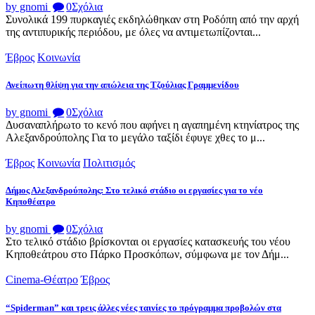
by gnomi
0
Σχόλια
Συνολικά 199 πυρκαγιές εκδηλώθηκαν στη Ροδόπη από την αρχή
της αντιπυρικής περιόδου, με όλες να αντιμετωπίζονται...
Έβρος
Κοινωνία
Ανείπωτη θλίψη για την απώλεια της Τζούλιας Γραμμενίδου
by gnomi
0
Σχόλια
Δυσαναπλήρωτο το κενό που αφήνει η αγαπημένη κτηνίατρος της
Αλεξανδρούπολης Για το μεγάλο ταξίδι έφυγε χθες το μ...
Έβρος
Κοινωνία
Πολιτισμός
Δήμος Αλεξανδρούπολης: Στο τελικό στάδιο οι εργασίες για το νέο
Κηποθέατρο
by gnomi
0
Σχόλια
Στο τελικό στάδιο βρίσκονται οι εργασίες κατασκευής του νέου
Κηποθεάτρου στο Πάρκο Προσκόπων, σύμφωνα με τον Δήμ...
Cinema-Θέατρο
Έβρος
“Spiderman” και τρεις άλλες νέες ταινίες το πρόγραμμα προβολών στα