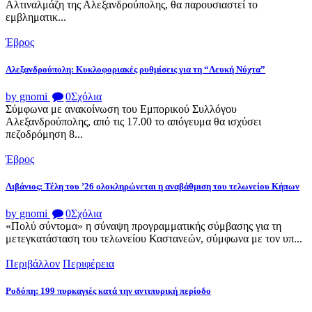
Αλτιναλμάζη της Αλεξανδρούπολης, θα παρουσιαστεί το
εμβληματικ...
Έβρος
Αλεξανδρούπολη: Κυκλοφοριακές ρυθμίσεις για τη “Λευκή Νύχτα”
by gnomi
0
Σχόλια
Σύμφωνα με ανακοίνωση του Εμπορικού Συλλόγου
Αλεξανδρούπολης, από τις 17.00 το απόγευμα θα ισχύσει
πεζοδρόμηση 8...
Έβρος
Λιβάνιος: Τέλη του ’26 ολοκληρώνεται η αναβάθμιση του τελωνείου Κήπων
by gnomi
0
Σχόλια
«Πολύ σύντομα» η σύναψη προγραμματικής σύμβασης για τη
μετεγκατάσταση του τελωνείου Καστανεών, σύμφωνα με τον υπ...
Περιβάλλον
Περιφέρεια
Ροδόπη: 199 πυρκαγιές κατά την αντιπυρική περίοδο