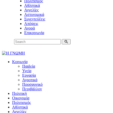
Πολιτισμός
Αθλητικά
Αγγελίες
Αστυνομικά
Συνεντεύξεις
Απόψεις
Αγορά
Επικοινωνία
Κοινωνία
Παιδεία
Υγεία
Εργασία
Αγροτικά
Προσφυγικό
Περιβάλλον
Πολιτική
Οικονομία
Πολιτισμός
Αθλητικά
Αγγελίες