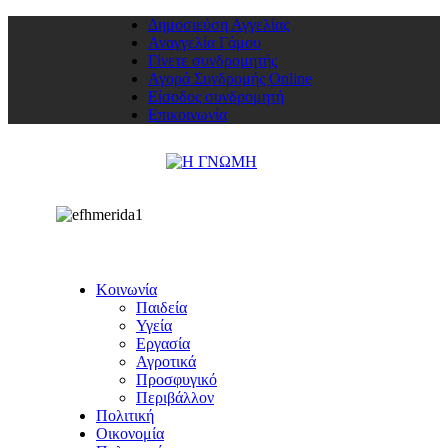
Δημοσιεύση Αγγελίας
Αναγγελία Γάμου
Γίνετε συνδρομητής
Αγορά Συνδρομής Online
Είσοδος συνδρομητή
Επικοινωνία
Κοινωνία
Παιδεία
Υγεία
Εργασία
Αγροτικά
Προσφυγικό
Περιβάλλον
Πολιτική
Οικονομία