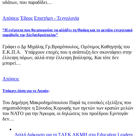
υδάτων, που παραδίδει…
Απόψεις
Έβρος
Επιστήμη - Τεχνολογία
“Η ενέργεια που θα μπορούσε να αλλάξει τη Θράκη και το μεγάλο ενεργειακό
παράδοξο της Αλεξανδρούπολης”
Γράφει ο Δρ Μιχάλης Γρ.Βραχόπουλος, Ομότιμος Καθηγητής του
Ε.Κ.Π.Α. Υπάρχουν εποχές που η ανάπτυξη δεν σκοντάφτει στην
έλλειψη πόρων, αλλά στην έλλειψη βούλησης. Και τότε δεν
μπορεί…
Απόψεις
Υπάρχει λύση για το Αιγαίο;
Του Δημήτρη Μακροδημόπουλου Παρά τις ευνοϊκές εξελίξεις που
σηματοδότησε η Σύνοδος Κορυφής των ηγετών των κρατών μελών
του ΝΑΤΟ για την Άγκυρα, οι δηλώσεις του προέδρου Ερντογάν
δεν…
Διπλή διάκριση για τη ΣΑΕΚ ΑΚΜΗ στα Education Leaders