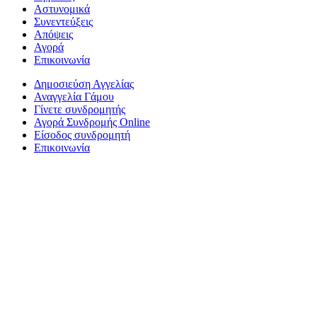
Αστυνομικά
Συνεντεύξεις
Απόψεις
Αγορά
Επικοινωνία
Δημοσιεύση Αγγελίας
Αναγγελία Γάμου
Γίνετε συνδρομητής
Αγορά Συνδρομής Online
Είσοδος συνδρομητή
Επικοινωνία