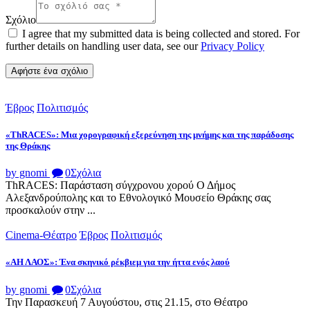
Σχόλιο
I agree that my submitted data is being collected and stored. For
further details on handling user data, see our
Privacy Policy
Έβρος
Πολιτισμός
«ThRACES»: Μια χορογραφική εξερεύνηση της μνήμης και της παράδοσης
της Θράκης
by gnomi
0
Σχόλια
ThRACES: Παράσταση σύγχρονου χορού Ο Δήμος
Αλεξανδρούπολης και το Εθνολογικό Μουσείο Θράκης σας
προσκαλούν στην ...
Cinema-Θέατρο
Έβρος
Πολιτισμός
«ΑΗ ΛΑΟΣ»: Ένα σκηνικό ρέκβιεμ για την ήττα ενός λαού
by gnomi
0
Σχόλια
Την Παρασκευή 7 Αυγούστου, στις 21.15, στο Θέατρο