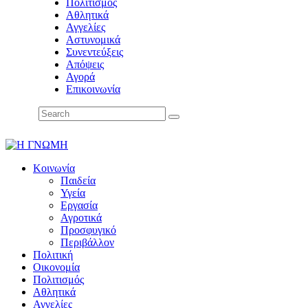
Πολιτισμός
Αθλητικά
Αγγελίες
Αστυνομικά
Συνεντεύξεις
Απόψεις
Αγορά
Επικοινωνία
Κοινωνία
Παιδεία
Υγεία
Εργασία
Αγροτικά
Προσφυγικό
Περιβάλλον
Πολιτική
Οικονομία
Πολιτισμός
Αθλητικά
Αγγελίες