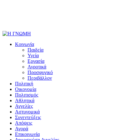
Κοινωνία
Παιδεία
Υγεία
Εργασία
Αγροτικά
Προσφυγικό
Περιβάλλον
Πολιτική
Οικονομία
Πολιτισμός
Αθλητικά
Αγγελίες
Αστυνομικά
Συνεντεύξεις
Απόψεις
Αγορά
Επικοινωνία
Δημοσιεύση Αγγελίας