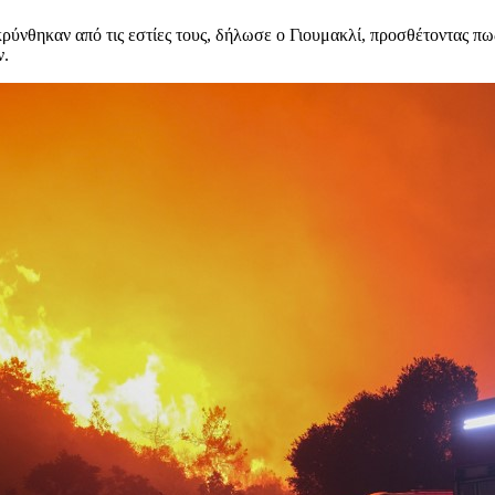
νθηκαν από τις εστίες τους, δήλωσε ο Γιουμακλί, προσθέτοντας πως 
ν.