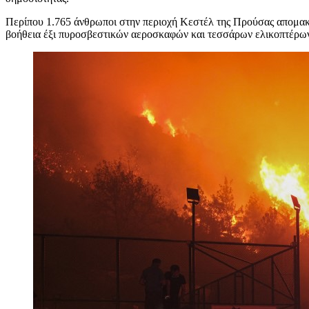
Περίπου 1.765 άνθρωποι στην περιοχή Κεστέλ της Προύσας απομακρύ
βοήθεια έξι πυροσβεστικών αεροσκαφών και τεσσάρων ελικοπτέρω