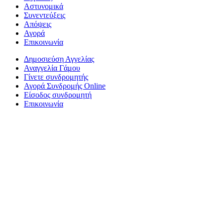
Αστυνομικά
Συνεντεύξεις
Απόψεις
Αγορά
Επικοινωνία
Δημοσιεύση Αγγελίας
Αναγγελία Γάμου
Γίνετε συνδρομητής
Αγορά Συνδρομής Online
Είσοδος συνδρομητή
Επικοινωνία