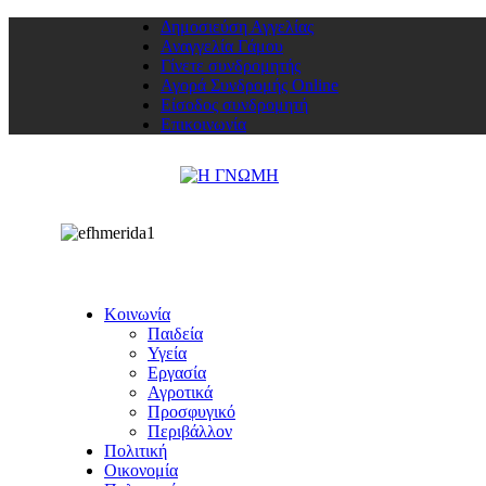
Δημοσιεύση Αγγελίας
Αναγγελία Γάμου
Γίνετε συνδρομητής
Αγορά Συνδρομής Online
Είσοδος συνδρομητή
Επικοινωνία
Κοινωνία
Παιδεία
Υγεία
Εργασία
Αγροτικά
Προσφυγικό
Περιβάλλον
Πολιτική
Οικονομία