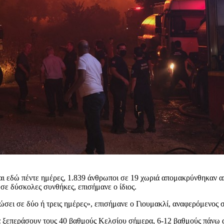
αι εδώ πέντε ημέρες, 1.839 άνθρωποι σε 19 χωριά απομακρύνθηκαν από
σε δύσκολες συνθήκες, επισήμανε ο ίδιος.
ιώσει σε δύο ή τρεις ημέρες», επισήμανε ο Γιουμακλί, αναφερόμενος
α ξεπεράσουν τους 40 βαθμούς Κελσίου σήμερα, 6-12 βαθμούς πάνω απ