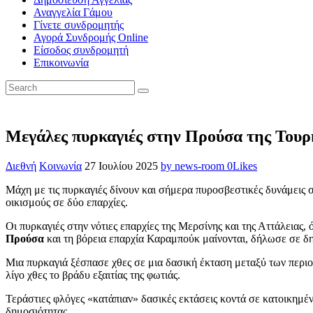
Αναγγελία Γάμου
Γίνετε συνδρομητής
Αγορά Συνδρομής Online
Είσοδος συνδρομητή
Επικοινωνία
Μεγάλες πυρκαγιές στην Προύσα της Τουρ
Διεθνή
Κοινωνία
27 Ιουλίου 2025
by news-room
0
Likes
Μάχη με τις πυρκαγιές δίνουν και σήμερα πυροσβεστικές δυνάμεις 
οικισμούς σε δύο επαρχίες.
Οι πυρκαγιές στην νότιες επαρχίες της Μερσίνης και της Αττάλειας
Προύσα
και τη βόρεια επαρχία Καραμπούκ μαίνονται, δήλωσε σε 
Μια πυρκαγιά ξέσπασε χθες σε μια δασική έκταση μεταξύ των περ
λίγο χθες το βράδυ εξαιτίας της φωτιάς.
Τεράστιες φλόγες «κατάπιαν» δασικές εκτάσεις κοντά σε κατοικημέ
δημοσιότητας.