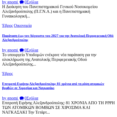
by gnomi
0
Σχόλια
Η Διοίκηση του Πανεπιστημιακού Γενικού Νοσοκομείου
Αλεξανδρούπολης (Π.Γ.Ν.Α.) και η Πανεπιστημιακή
Γυναικολογική...
Έβρος
Οικονομία
Παράταση έως τον Αύγουστο του 2027 για την Ανατολική Περιφερειακή Οδό
Αλεξανδρούπολης
by gnomi
0
Σχόλια
Το υπουργείο Υποδομών ενέκρινε νέα παράταση για την
ολοκλήρωση της Ανατολικής Περιφερειακής Οδού
Αλεξανδρούπολης...
Έβρος
Επιτροπή Ειρήνης Αλεξανδρούπολης: 81 χρόνια από τη ρίψη ατομικών
βομβών σε Χιροσίμα και Ναγκασάκι
by gnomi
0
Σχόλια
Επιτροπή Ειρήνης Αλεξανδρούπολης: 81 ΧΡΟΝΙΑ ΑΠΟ ΤΗ ΡΙΨΗ
ΤΩΝ ΑΤΟΜΙΚΩΝ ΒΟΜΒΩΝ ΣΕ ΧΙΡΟΣΙΜΑ ΚΑΙ
ΝΑΓΚΑΣΑΚΙ Την Τετάρτ...