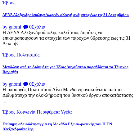
Έβρος
ΔΕΥΑ Αλεξανδρούπολης: Δωρεάν αλλαγή ονόματος έως τις 31 Δεκεμβρίου
by gnomi
0
Σχόλια
Η ΔΕΥΑ Αλεξανδρούπολης καλεί τους δημότες να
επικαιροποιήσουν τα στοιχεία των παροχών ύδρευσης έως τις 31
Δεκεμβ...
Έβρος
Πολιτισμός
Μενδώνη από το Διδυμότειχο: Τέλος Αυγούστου παραδίδεται το Τέμενος
Βαγιαζήτ
by gnomi
0
Σχόλια
Η υπουργός Πολιτισμού Λίνα Μενδώνη ανακοίνωσε από το
Διδυμότειχο την ολοκλήρωση του βασικού έργου αποκατάστασης
...
Έβρος
Κοινωνία
Περιφέρεια
Υγεία
Επίσημη αδειοδότηση για τη Μονάδα Εξωσωματικής του Π.Γ.Ν.
Αλεξανδρούπολης