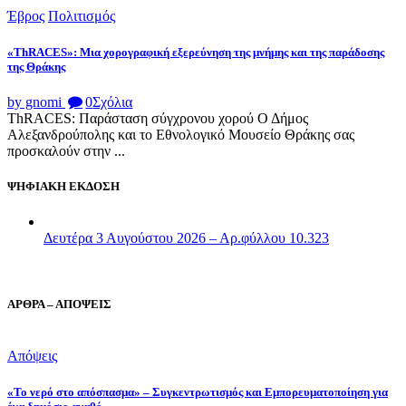
Έβρος
Πολιτισμός
«ThRACES»: Μια χορογραφική εξερεύνηση της μνήμης και της παράδοσης
της Θράκης
by gnomi
0
Σχόλια
ThRACES: Παράσταση σύγχρονου χορού Ο Δήμος
Αλεξανδρούπολης και το Εθνολογικό Μουσείο Θράκης σας
προσκαλούν στην ...
ΨΗΦΙΑΚΗ ΕΚΔΟΣΗ
Δευτέρα 3 Αυγούστου 2026 – Αρ.φύλλου 10.323
ΑΡΘΡΑ – ΑΠΟΨΕΙΣ
Απόψεις
«Το νερό στο απόσπασμα» – Συγκεντρωτισμός και Εμπορευματοποίηση για