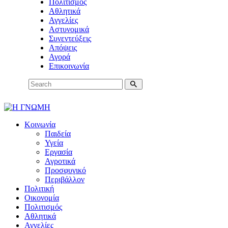
Πολιτισμός
Αθλητικά
Αγγελίες
Αστυνομικά
Συνεντεύξεις
Απόψεις
Αγορά
Επικοινωνία
Κοινωνία
Παιδεία
Υγεία
Εργασία
Αγροτικά
Προσφυγικό
Περιβάλλον
Πολιτική
Οικονομία
Πολιτισμός
Αθλητικά
Αγγελίες