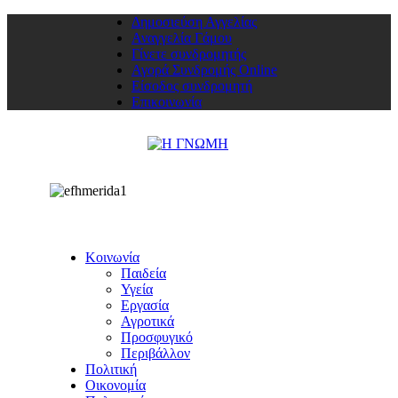
Δημοσιεύση Αγγελίας
Αναγγελία Γάμου
Γίνετε συνδρομητής
Αγορά Συνδρομής Online
Είσοδος συνδρομητή
Επικοινωνία
Κοινωνία
Παιδεία
Υγεία
Εργασία
Αγροτικά
Προσφυγικό
Περιβάλλον
Πολιτική
Οικονομία