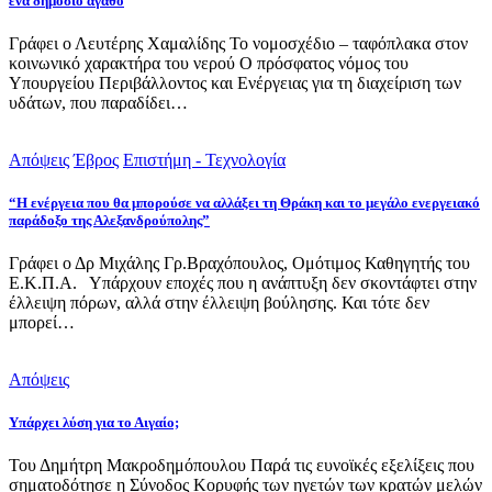
ένα δημόσιο αγαθό
Γράφει ο Λευτέρης Χαμαλίδης Το νομοσχέδιο – ταφόπλακα στον
κοινωνικό χαρακτήρα του νερού Ο πρόσφατος νόμος του
Υπουργείου Περιβάλλοντος και Ενέργειας για τη διαχείριση των
υδάτων, που παραδίδει…
Απόψεις
Έβρος
Επιστήμη - Τεχνολογία
“Η ενέργεια που θα μπορούσε να αλλάξει τη Θράκη και το μεγάλο ενεργειακό
παράδοξο της Αλεξανδρούπολης”
Γράφει ο Δρ Μιχάλης Γρ.Βραχόπουλος, Ομότιμος Καθηγητής του
Ε.Κ.Π.Α. Υπάρχουν εποχές που η ανάπτυξη δεν σκοντάφτει στην
έλλειψη πόρων, αλλά στην έλλειψη βούλησης. Και τότε δεν
μπορεί…
Απόψεις
Υπάρχει λύση για το Αιγαίο;
Του Δημήτρη Μακροδημόπουλου Παρά τις ευνοϊκές εξελίξεις που
σηματοδότησε η Σύνοδος Κορυφής των ηγετών των κρατών μελών