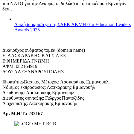
του ΝΑΤΟ για την Άγκυρα, οι δηλώσεις του προέδρου Ερντογάν
δεν…
Διπλή διάκριση για τη ΣΑΕΚ ΑΚΜΗ στα Education Leaders
Awards 2025
Δικαιούχος ονόματος τομέα (domain name)
Ε. ΛΑΣΚΑΡΑΚΗΣ ΚΑΙ ΣΙΑ ΕΕ
ΕΦΗΜΕΡΙΔΑ ΓΝΩΜΗ
ΑΦΜ: 082164919
ΔΟΥ: ΑΛΕΞΑΝΔΡΟΥΠΟΛΗΣ
Ιδιοκτήτης-Βασικός Μέτοχος: Λασκαράκης Εμμανουήλ
Νόμιμος εκπρόσωπος: Λασκαράκης Εμμανουήλ
Διευθυντής: Λασκαράκης Εμμανουήλ
Διευθυντής σύνταξης: Γιώργος Πανταζίδης
Διαχειριστής: Λασκαράκης Εμμανουήλ
Αρ. Μ.Η.Τ.: 232167