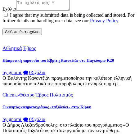
Σχόλιο
I agree that my submitted data is being collected and stored. For
further details on handling user data, see our
Privacy Policy
Αθλητικά
Έβρος
Εξαιρετική παρουσία του Εβρίτη Κανοτζιάν στο Παγκόσμιο Κ20
by gnomi
0
Σχόλια
Ο Βαλάντης Κανοντζιάν πραγματοποίησε την καλύτερη ελληνική
παρουσία στον τελικό της σφαιροβολίας στην πρώτη ημέρ...
Cinema-Θέατρο
Έβρος
Πολιτισμός
Ο κινητός κινηματογράφος «ταξιδεύει» στην Κίρκη
by gnomi
0
Σχόλια
Ο Δήμος Αλεξανδρούπολης, στο πλαίσιο του προγράμματος «Ο
Πολιτισμός Ταξιδεύει», σε συνεργασία με τον κινητό θερι...