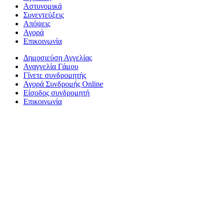
Αστυνομικά
Συνεντεύξεις
Απόψεις
Αγορά
Επικοινωνία
Δημοσιεύση Αγγελίας
Αναγγελία Γάμου
Γίνετε συνδρομητής
Αγορά Συνδρομής Online
Είσοδος συνδρομητή
Επικοινωνία