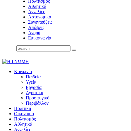
Πολιτισμός
Αθλητικά
Αγγελίες
Αστυνομικά
Συνεντεύξεις
Απόψεις
Αγορά
Επικοινωνία
Κοινωνία
Παιδεία
Υγεία
Εργασία
Αγροτικά
Προσφυγικό
Περιβάλλον
Πολιτική
Οικονομία
Πολιτισμός
Αθλητικά
Αγγελίες