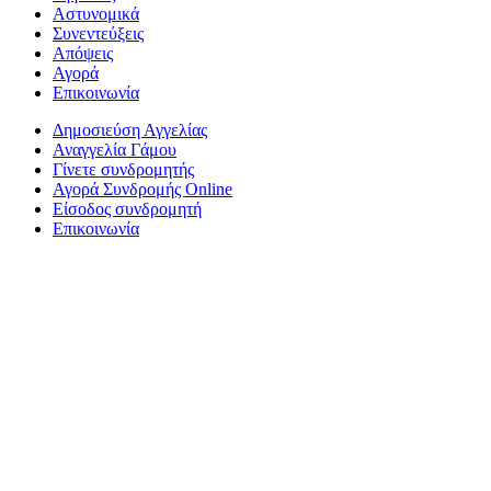
Αστυνομικά
Συνεντεύξεις
Απόψεις
Αγορά
Επικοινωνία
Δημοσιεύση Αγγελίας
Αναγγελία Γάμου
Γίνετε συνδρομητής
Αγορά Συνδρομής Online
Είσοδος συνδρομητή
Επικοινωνία