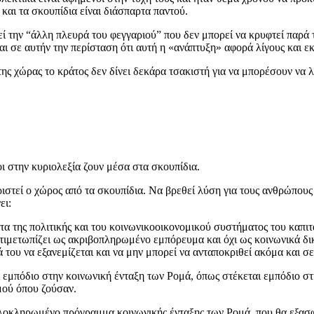
και τα σκουπίδια είναι διάσπαρτα παντού.
 την “άλλη πλευρά του φεγγαριού” που δεν μπορεί να κρυφτεί παρά τ
 σε αυτήν την περίσταση ότι αυτή η «ανάπτυξη» αφορά λίγους και εκ
της χώρας το κράτος δεν δίνει δεκάρα τσακιστή για να μπορέσουν ν
 στην κυριολεξία ζουν μέσα στα σκουπίδια.
ιστεί ο χώρος από τα σκουπίδια. Να βρεθεί λύση για τους ανθρώπους 
ει:
α της πολιτικής και του κοινωνικοοικονομικού συστήματος του καπιτ
τιμετωπίζει ως ακριβοπληρωμένο εμπόρευμα και όχι ως κοινωνικά δικ
του να εξανεμίζεται και να μην μπορεί να ανταποκριθεί ακόμα και σε 
αι εμπόδιο στην κοινωνική ένταξη των Ρομά, όπως στέκεται εμπόδιο σ
μού όπου ζούσαν.
λοκληρωμένο πρόγραμμα κοινωνικής ένταξης των Ρομά, που θα εξασφαλ