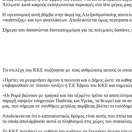
Άλλωστε κατά καιρούς εκδηλώνονται πυρκαγιές στο ίδιο μέρος μιας 
Η υγειονομική αυτή βόμβα στην άκρη της Αλεξανδρούπολης αποτελεί
«ανάπτυξης» και των αναπλάσεων. Αποδεικνύεται όμως περίτρανα και
Σήμερα που δαπανώνται δισεκατομμύρια για τις πολεμικές δαπάνες 
Tα στελέχη του ΚΚΕ συζήτησαν με τους ανθρώπους αυτούς οι οποίοι
«Πρέπει να μεριμνήσει άμεσα η πολιτεία και ο Δήμος ώστε να καθαρ
επιβαρυνθούν σε τίποτα» τονίζει η Τ.Ε Έβρου του ΚΚΕ και σημειών
«Οι Ρομά βιώνουν με τραγικό και πιο οξυμένο τρόπο τα αποτελέσματ
παροχή υψηλών υπηρεσιών Παιδείας και Υγείας, τα θεωρεί και τα αν
μας, που σήμερα σε συνθήκες μεγάλης ακρίβειας βλέπει το εισόδημά 
Αποδεικνύεται ότι ο καπιταλιστικός δρόμος είναι αυτός που στέκετ
τα οποία απολάμβαναν αυτοί οι πληθυσμοί στις χώρες του σοσιαλισ
Το ΚΚΕ διεκδικεί με ευθύνη του κράτους να ξεκινήσει άμεσα ένα ο