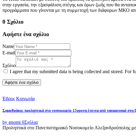
στην εργασία, την εξασφάλιση στέγης και όρων ζωής που θα ανταποκ
προγράμματα που γίνονται με τη συμμετοχή των διάφορων ΜΚΟ απο
0 Σχόλιο
Αφήστε ένα σχόλιο
Name
E-mail
Σχόλιο
I agree that my submitted data is being collected and stored. For f
Έβρος
Κοινωνία
Σαμοθράκη: προληπτικά στο νοσοκομείο 15χρονη έπειτα από ταυματισμό στη 
by gnomi
0
Σχόλια
Προληπτικά στο Πανεπιστημιακό Νοσοκομείο Αλεξανδρούπολης μετ