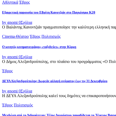
Αθλητικά
Έβρος
Εξαιρετική παρουσία του Εβρίτη Κανοτζιάν στο Παγκόσμιο Κ20
by gnomi
0
Σχόλια
Ο Βαλάντης Κανοντζιάν πραγματοποίησε την καλύτερη ελληνική παρο
Cinema-Θέατρο
Έβρος
Πολιτισμός
Ο κινητός κινηματογράφος «ταξιδεύει» στην Κίρκη
by gnomi
0
Σχόλια
Ο Δήμος Αλεξανδρούπολης, στο πλαίσιο του προγράμματος «Ο Πολιτι
Έβρος
ΔΕΥΑ Αλεξανδρούπολης: Δωρεάν αλλαγή ονόματος έως τις 31 Δεκεμβρίου
by gnomi
0
Σχόλια
Η ΔΕΥΑ Αλεξανδρούπολης καλεί τους δημότες να επικαιροποιήσουν τ
Έβρος
Πολιτισμός
Μενδώνη από το Διδυμότειχο: Τέλος Αυγούστου παραδίδεται το Τέμενος Βαγι