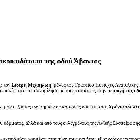
σκουπιδότοπο της οδού Άβαντος
ς τον
Σιδέρη Μιχαηλίδη
, μέλος του Γραφείου Περιοχής Ανατολική
πισκέφτηκε και συνομίλησε με τους κατοίκους στην
περιοχή της οδ
ι μόνο εξαιτίας των ζημιών σε κατοικίες και κτήματα.
Χρόνια τώρα ο
του κόμματος, αλλά και από τους εκλεγμένους της Λαϊκής Συσπείρω
εκτικά είναι αφημένοι στην τύχη τους και ήταν θέμα χρόνου να προκ