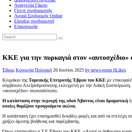
Αναγγελία Γάμου
Γίνετε συνδρομητής
Αγορά Συνδρομής Online
Είσοδος συνδρομητή
Επικοινωνία
ΚΚΕ για την πυρκαγιά στον «αυτοσχέδιο» 
Έβρος
Κοινωνία
Πολιτική
26 Ιουλίου 2025
by news-room
0
Likes
Κλιμάκιο της
Τομεακής Επιτροπής Έβρου του ΚΚΕ
με επικεφαλή
σύμβουλο Αλεξανδρούπολης εκλεγμένη με την Λαϊκή Συσπείρωση, ε
«αυτοσχέδιο» σκουπιδότοπo.
Η κατάσταση στην περιοχή της οδού Άβαντος είναι δραματική
όχ
οποίες θυμίζουν προηγούμενο αιώνα.
Η κατάσταση έχει επισημανθεί δεκάδες φορές και από τα στελέχη 
χρήζει άμεσης βοήθειας και παρέμβασης.
Όπως επισημαίνει η Τ.Ε Έβρου του ΚΚΕ, «Αυτοί οι άνθρωποι κυριολ