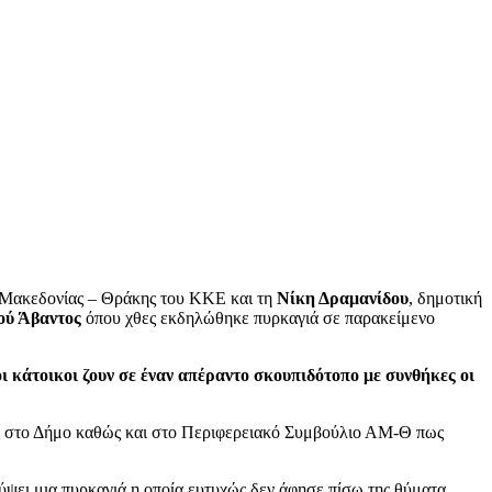
ς Μακεδονίας – Θράκης του ΚΚΕ και τη
Νίκη Δραμανίδου
, δημοτική
ού Άβαντος
όπου χθες εκδηλώθηκε πυρκαγιά σε παρακείμενο
ι κάτοικοι ζουν σε έναν απέραντο σκουπιδότοπο με συνθήκες οι
σης στο Δήμο καθώς και στο Περιφερειακό Συμβούλιο ΑΜ-Θ πως
ύψει μια πυρκαγιά η οποία ευτυχώς δεν άφησε πίσω της θύματα.