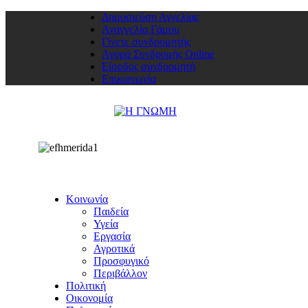
Δημοσιεύση Αγγελίας
Αναγγελία Γάμου
Γίνετε συνδρομητής
Αγορά Συνδρομής Online
Είσοδος συνδρομητή
Επικοινωνία
Κοινωνία
Παιδεία
Υγεία
Εργασία
Αγροτικά
Προσφυγικό
Περιβάλλον
Πολιτική
Οικονομία