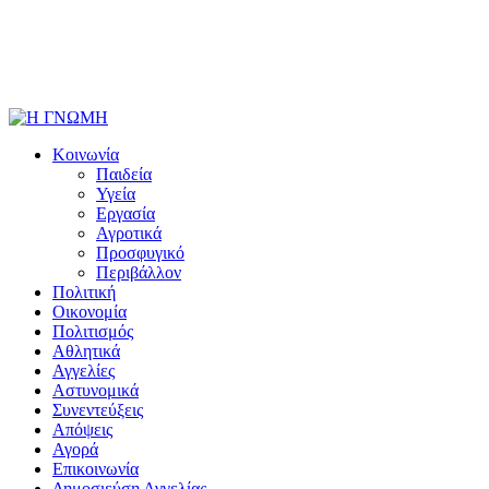
Κοινωνία
Παιδεία
Υγεία
Εργασία
Αγροτικά
Προσφυγικό
Περιβάλλον
Πολιτική
Οικονομία
Πολιτισμός
Αθλητικά
Αγγελίες
Αστυνομικά
Συνεντεύξεις
Απόψεις
Αγορά
Επικοινωνία
Δημοσιεύση Αγγελίας