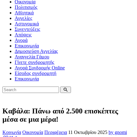
Οικονομία
Πολιτισμός
Αθλητικά
Αγγελίες
Αστυνομικά
Συνεντεύξεις
Απόψεις
Αγορά
Επικοινωνία
Δημοσιεύση Αγγελίας
Αναγγελία Γάμου
Γίνετε συνδρομητής
Αγορά Συνδρομής Online
Είσοδος συνδρομητή
Επικοινωνία
Καβάλα: Πάνω από 2.500 επισκέπτες
μέσα σε μια μέρα!
Κοινωνία
Οικονομία
Περιφέρεια
11 Οκτωβρίου 2025
by gnomi