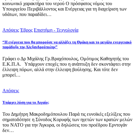
κοινωνικό χαρακτήρα του νερού Ο πρόσφατος νόμος του
Υπουργείου Περιβάλλοντος και Ενέργειας για τη διαχείριση των
υδάτων, που παραδίδει…
Απόψεις
Έβρος
Επιστήμη - Τεχνολογία
“Η ενέργεια που θα μπορούσε να αλλάξει τη Θράκη και το μεγάλο ενεργειακό
παράδοξο της Αλεξανδρούπολης”
Γράφει ο Δρ Μιχάλης Γρ.Βραχόπουλος, Ομότιμος Καθηγητής του
Ε.Κ.Π.Α. Υπάρχουν εποχές που η ανάπτυξη δεν σκοντάφτει στην
έλλειψη πόρων, αλλά στην έλλειψη βούλησης. Και τότε δεν
μπορεί…
Απόψεις
Υπάρχει λύση για το Αιγαίο;
Του Δημήτρη Μακροδημόπουλου Παρά τις ευνοϊκές εξελίξεις που
σηματοδότησε η Σύνοδος Κορυφής των ηγετών των κρατών μελών
του ΝΑΤΟ για την Άγκυρα, οι δηλώσεις του προέδρου Ερντογάν
δεν…