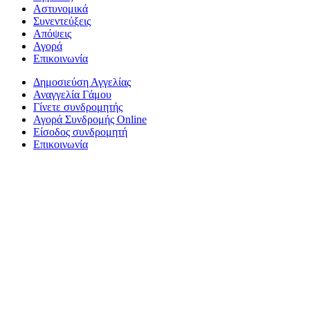
Αστυνομικά
Συνεντεύξεις
Απόψεις
Αγορά
Επικοινωνία
Δημοσιεύση Αγγελίας
Αναγγελία Γάμου
Γίνετε συνδρομητής
Αγορά Συνδρομής Online
Είσοδος συνδρομητή
Επικοινωνία