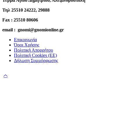
Τέρμα Αγίου Δημητρίου, Αλεξανδρούπολη
Τηλ 25510 24222, 29888
Fax : 25510 80606
email : gnomi@gnomionline.gr
Επικοινωνία
Όροι Χρήσης
Πολιτική Απορρήτου
Πολιτική Cookies (ΕΕ)
Δήλωση Συμμόρφωσης