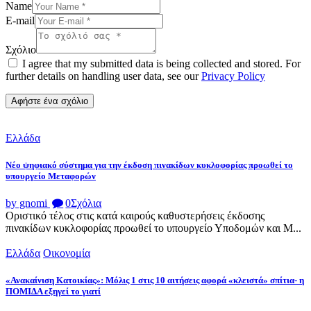
Name
E-mail
Σχόλιο
I agree that my submitted data is being collected and stored. For
further details on handling user data, see our
Privacy Policy
Ελλάδα
Νέο ψηφιακό σύστημα για την έκδοση πινακίδων κυκλοφορίας προωθεί το
υπουργείο Μεταφορών
by gnomi
0
Σχόλια
Οριστικό τέλος στις κατά καιρούς καθυστερήσεις έκδοσης
πινακίδων κυκλοφορίας προωθεί το υπουργείο Υποδομών και Μ...
Ελλάδα
Οικονομία
«Ανακαίνιση Κατοικίας»: Μόλις 1 στις 10 αιτήσεις αφορά «κλειστά» σπίτια- η
ΠΟΜΙΔΑ εξηγεί το γιατί