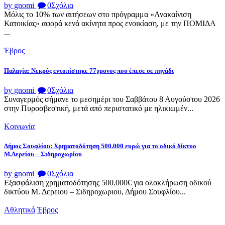
by gnomi
0
Σχόλια
Μόλις το 10% των αιτήσεων στο πρόγραμμα «Ανακαίνιση
Κατοικίας» αφορά κενά ακίνητα προς ενοικίαση, με την ΠΟΜΙΔΑ
...
Έβρος
Παλαγία: Νεκρός εντοπίστηκε 77χρονος που έπεσε σε πηγάδι
by gnomi
0
Σχόλια
Συναγερμός σήμανε το μεσημέρι του Σαββάτου 8 Αυγούστου 2026
στην Πυροσβεστική, μετά από περιστατικό με ηλικιωμέν...
Κοινωνία
Δήμος Σουφλίου: Χρηματοδότηση 500.000 ευρώ για το οδικό δίκτυο
Μ.Δερείου – Σιδηροχωρίου
by gnomi
0
Σχόλια
Εξασφάλιση χρηματοδότησης 500.000€ για ολοκλήρωση οδικού
δικτύου Μ. Δερειου – Σιδηροχωριου, Δήμου Σουφλίου...
Αθλητικά
Έβρος