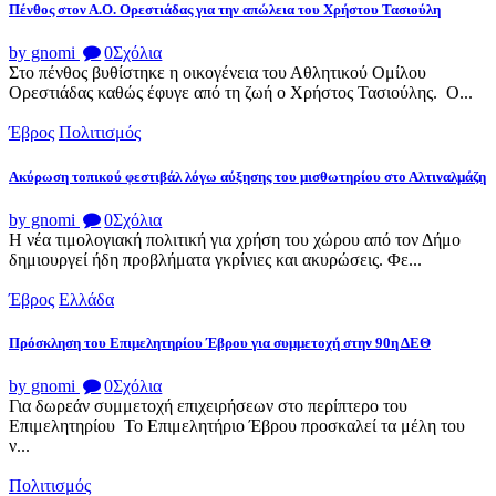
Πένθος στον Α.Ο. Ορεστιάδας για την απώλεια του Χρήστου Τασιούλη
by gnomi
0
Σχόλια
Στο πένθος βυθίστηκε η οικογένεια του Αθλητικού Ομίλου
Ορεστιάδας καθώς έφυγε από τη ζωή ο Χρήστος Τασιούλης. Ο...
Έβρος
Πολιτισμός
Ακύρωση τοπικού φεστιβάλ λόγω αύξησης του μισθωτηρίου στο Αλτιναλμάζη
by gnomi
0
Σχόλια
Η νέα τιμολογιακή πολιτική για χρήση του χώρου από τον Δήμο
δημιουργεί ήδη προβλήματα γκρίνιες και ακυρώσεις. Φε...
Έβρος
Ελλάδα
Πρόσκληση του Επιμελητηρίου Έβρου για συμμετοχή στην 90η ΔΕΘ
by gnomi
0
Σχόλια
Για δωρεάν συμμετοχή επιχειρήσεων στο περίπτερο του
Επιμελητηρίου Το Επιμελητήριο Έβρου προσκαλεί τα μέλη του
ν...
Πολιτισμός