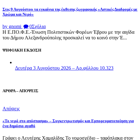
Στις 9 Αυγούστου τα εγκαίνια της έκθεσης ζωγραφικής «Αστικές Διαδρομές με
Χρώμα και Νερό»
by gnomi
0
Σχόλια
Η Ε.ΠΟ.Φ.Ε.-Ένωση Πολιτιστικών Φορέων Έβρου με την αιγίδα
του Δήμου Αλεξανδρούπολης προσκαλεί να το κοινό στην Έ...
ΨΗΦΙΑΚΗ ΕΚΔΟΣΗ
Δευτέρα 3 Αυγούστου 2026 – Αρ.φύλλου 10.323
ΑΡΘΡΑ – ΑΠΟΨΕΙΣ
Απόψεις
«Το νερό στο απόσπασμα» – Συγκεντρωτισμός και Εμπορευματοποίηση για
ένα δημόσιο αγαθό
Γράφει ο Λευτέρης Χαμαλίδης Το νομοσχέδιο – ταφόπλακα στον