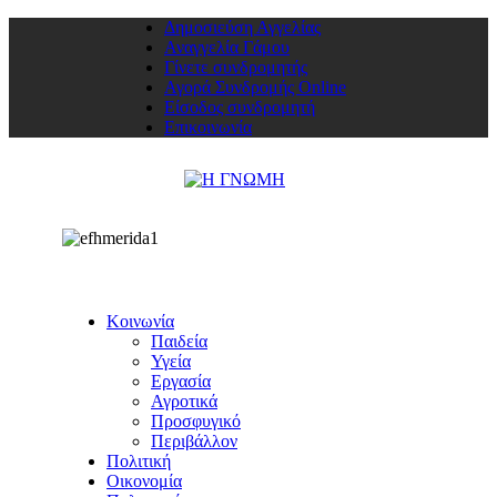
Δημοσιεύση Αγγελίας
Αναγγελία Γάμου
Γίνετε συνδρομητής
Αγορά Συνδρομής Online
Είσοδος συνδρομητή
Επικοινωνία
Κοινωνία
Παιδεία
Υγεία
Εργασία
Αγροτικά
Προσφυγικό
Περιβάλλον
Πολιτική
Οικονομία