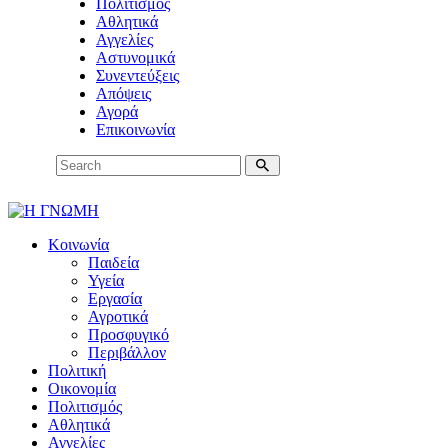
Πολιτισμός
Αθλητικά
Αγγελίες
Αστυνομικά
Συνεντεύξεις
Απόψεις
Αγορά
Επικοινωνία
Κοινωνία
Παιδεία
Υγεία
Εργασία
Αγροτικά
Προσφυγικό
Περιβάλλον
Πολιτική
Οικονομία
Πολιτισμός
Αθλητικά
Αγγελίες