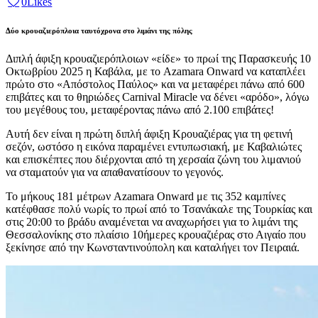
0
Likes
Δύο κρουαζιερόπλοια ταυτόχρονα στο λιμάνι της πόλης
Δ
ιπλή άφιξη κρουαζιερόπλοιων «είδε» το πρωί της Παρασκευής 10
Οκτωβρίου 2025 η Καβάλα, με το Azamara Onward να καταπλέει
πρώτο στο «Απόστολος Παύλος» και να μεταφέρει πάνω από 600
επιβάτες και το θηριώδες Carnival Miracle να δένει «αρόδο», λόγω
του μεγέθους του, μεταφέροντας πάνω από 2.100 επιβάτες!
Αυτή δεν είναι η πρώτη διπλή άφιξη Κρουαζιέρας για τη φετινή
σεζόν, ωστόσο η εικόνα παραμένει εντυπωσιακή, με Καβαλιώτες
και επισκέπτες που διέρχονται από τη χερσαία ζώνη του λιμανιού
να σταματούν για να απαθανατίσουν το γεγονός.
Το μήκους 181 μέτρων Azamara Onward με τις 352 καμπίνες
κατέφθασε πολύ νωρίς το πρωί από το Τσανάκαλε της Τουρκίας και
στις 20:00 το βράδυ αναμένεται να αναχωρήσει για το λιμάνι της
Θεσσαλονίκης στο πλαίσιο 10ήμερες κρουαζιέρας στο Αιγαίο που
ξεκίνησε από την Κωνσταντινούπολη και καταλήγει τον Πειραιά.