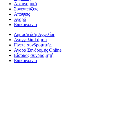
Αστυνομικά
Συνεντεύξεις
Απόψεις
Αγορά
Επικοινωνία
Δημοσιεύση Αγγελίας
Αναγγελία Γάμου
Γίνετε συνδρομητής
Αγορά Συνδρομής Online
Είσοδος συνδρομητή
Επικοινωνία