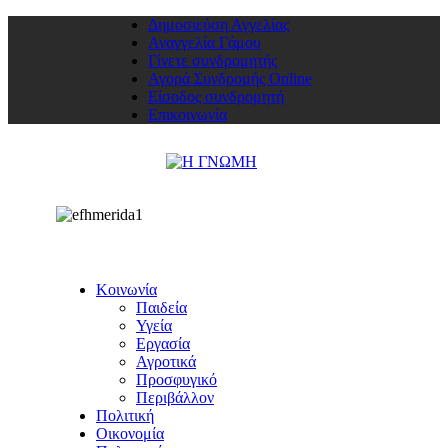
Δημοσιεύση Αγγελίας
Αναγγελία Γάμου
Γίνετε συνδρομητής
Αγορά Συνδρομής Online
Είσοδος συνδρομητή
Επικοινωνία
Κοινωνία
Παιδεία
Υγεία
Εργασία
Αγροτικά
Προσφυγικό
Περιβάλλον
Πολιτική
Οικονομία