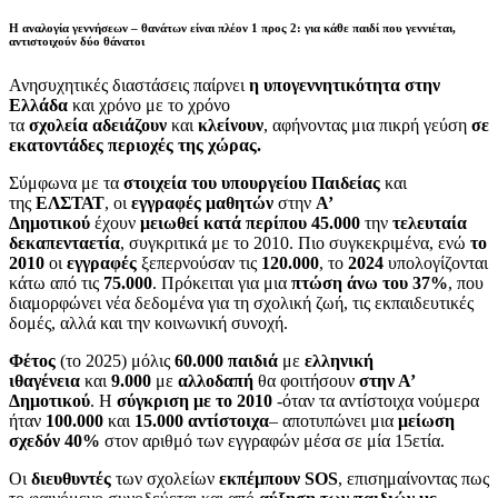
H αναλογία γεννήσεων – θανάτων είναι πλέον 1 προς 2: για κάθε παιδί που γεννιέται,
αντιστοιχούν δύο θάνατοι
Ανησυχητικές διαστάσεις παίρνει
η υπογεννητικότητα στην
Ελλάδα
και χρόνο με το χρόνο
τα
σχολεία αδειάζουν
και
κλείνουν
, αφήνοντας μια πικρή γεύση
σε
εκατοντάδες περιοχές της χώρας.
Σύμφωνα με τα
στοιχεία του υπουργείου Παιδείας
και
της
ΕΛΣΤΑΤ
, οι
εγγραφές μαθητών
στην
Α’
Δημοτικού
έχουν
μειωθεί κατά περίπου 45.000
την
τελευταία
δεκαπενταετία
, συγκριτικά με το 2010. Πιο συγκεκριμένα, ενώ
το
2010
οι
εγγραφές
ξεπερνούσαν τις
120.000
, το
2024
υπολογίζονται
κάτω από τις
75.000
. Πρόκειται για μια
πτώση άνω του 37%
, που
διαμορφώνει νέα δεδομένα για τη σχολική ζωή, τις εκπαιδευτικές
δομές, αλλά και την κοινωνική συνοχή.
Φέτος
(το 2025) μόλις
60.000 παιδιά
με
ελληνική
ιθαγένεια
και
9.000
με
αλλοδαπή
θα φοιτήσουν
στην Α’
Δημοτικού
. Η
σύγκριση με το 2010
-όταν τα αντίστοιχα νούμερα
ήταν
100.000
και
15.000 αντίστοιχα
– αποτυπώνει μια
μείωση
σχεδόν 40%
στον αριθμό των εγγραφών μέσα σε μία 15ετία.
Οι
διευθυντές
των σχολείων
εκπέμπουν SOS
, επισημαίνοντας πως