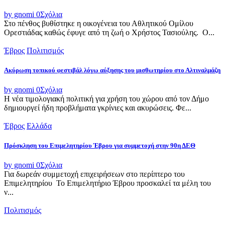
by gnomi
0
Σχόλια
Στο πένθος βυθίστηκε η οικογένεια του Αθλητικού Ομίλου
Ορεστιάδας καθώς έφυγε από τη ζωή ο Χρήστος Τασιούλης. Ο...
Έβρος
Πολιτισμός
Ακύρωση τοπικού φεστιβάλ λόγω αύξησης του μισθωτηρίου στο Αλτιναλμάζη
by gnomi
0
Σχόλια
Η νέα τιμολογιακή πολιτική για χρήση του χώρου από τον Δήμο
δημιουργεί ήδη προβλήματα γκρίνιες και ακυρώσεις. Φε...
Έβρος
Ελλάδα
Πρόσκληση του Επιμελητηρίου Έβρου για συμμετοχή στην 90η ΔΕΘ
by gnomi
0
Σχόλια
Για δωρεάν συμμετοχή επιχειρήσεων στο περίπτερο του
Επιμελητηρίου Το Επιμελητήριο Έβρου προσκαλεί τα μέλη του
ν...
Πολιτισμός