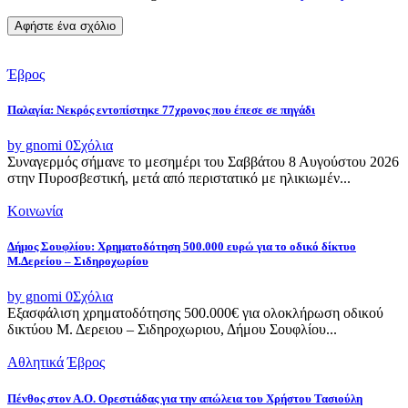
Έβρος
Παλαγία: Νεκρός εντοπίστηκε 77χρονος που έπεσε σε πηγάδι
by gnomi
0
Σχόλια
Συναγερμός σήμανε το μεσημέρι του Σαββάτου 8 Αυγούστου 2026
στην Πυροσβεστική, μετά από περιστατικό με ηλικιωμέν...
Κοινωνία
Δήμος Σουφλίου: Χρηματοδότηση 500.000 ευρώ για το οδικό δίκτυο
Μ.Δερείου – Σιδηροχωρίου
by gnomi
0
Σχόλια
Εξασφάλιση χρηματοδότησης 500.000€ για ολοκλήρωση οδικού
δικτύου Μ. Δερειου – Σιδηροχωριου, Δήμου Σουφλίου...
Αθλητικά
Έβρος
Πένθος στον Α.Ο. Ορεστιάδας για την απώλεια του Χρήστου Τασιούλη