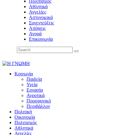
Πολιτισμός
Αθλητικά
Αγγελίες
Αστυνομικά
Συνεντεύξεις
Απόψεις
Αγορά
Επικοινωνία
Κοινωνία
Παιδεία
Υγεία
Εργασία
Αγροτικά
Προσφυγικό
Περιβάλλον
Πολιτική
Οικονομία
Πολιτισμός
Αθλητικά
Αγγελίες