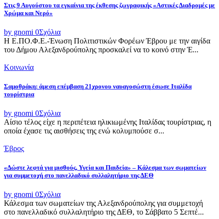
Στις 9 Αυγούστου τα εγκαίνια της έκθεσης ζωγραφικής «Αστικές Διαδρομές με
Χρώμα και Νερό»
by gnomi
0
Σχόλια
Η Ε.ΠΟ.Φ.Ε.-Ένωση Πολιτιστικών Φορέων Έβρου με την αιγίδα
του Δήμου Αλεξανδρούπολης προσκαλεί να το κοινό στην Έ...
Κοινωνία
Σαμοθράκη: άμεση επέμβαση 21χρονου ναυαγοσώστη έσωσε Ιταλίδα
τουρίστρια
by gnomi
0
Σχόλια
Αίσιο τέλος είχε η περιπέτεια ηλικιωμένης Ιταλίδας τουρίστριας, η
οποία έχασε τις αισθήσεις της ενώ κολυμπούσε σ...
Έβρος
«Δώστε λεφτά για μισθούς, Υγεία και Παιδεία» – Κάλεσμα των σωματείων
για συμμετοχή στο πανελλαδικό συλλαλητήριο της ΔΕΘ
by gnomi
0
Σχόλια
Κάλεσμα των σωματείων της Αλεξανδρούπολης για συμμετοχή
στο πανελλαδικό συλλαλητήριο της ΔΕΘ, το Σάββατο 5 Σεπτέ...