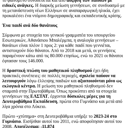
το φαινόμενο συνοδεύεται και από
αύξηση των παιδιών με
ειδικές ανάγκες.
Η διαρκής μείωση γεννήσεων, σε συνδυασμό με
τη μετανάστευση νέων Ελλήνων σε αναπαραγωγική ηλικία, έχει
προκαλέσει ένα ντόμινο δημογραφικής και εκπαιδευτικής κρίσης.
Ένα παιδί ανά δύο θανάτους
Σύμφωνα με στοιχεία του γενικού γραμματέα του υπουργείου
Εσωτερικών, Αθανάσιου Μπαλέρμπα, η αναλογία γεννήσεων –
θανάτων είναι πλέον 1 προς 2: για κάθε παιδί που γεννιέται,
αντιστοιχούν δύο θάνατοι. Από το 2018 και μετά, οι γεννήσεις
παραμένουν κάτω από τις 80.000 ετησίως, ενώ το 2021 οι θάνατοι
έφτασαν τους 146.000.
Η
δραστική πτώση του μαθητικού πληθυσμού
έχει ήδη
πρακτικές συνέπειες: σε πολλές περιοχές,
σχολεία παύουν να
λειτουργούν
λόγω έλλειψης παιδιών και
αξιοποιούνται μόνο ως
εκλογικά κέντρα.
Η μείωση του μαθητικού πληθυσμού δεν
σταματά στην Πρωτοβάθμια. Όπως προκύπτει από τα στοιχεία
γεννήσεων της
ΕΛΣΤΑΤ
, έρχονται
δύσκολες μέρες για τη
Δευτεροβάθμια Εκπαίδευση
, πρώτα στο Γυμνάσιο και μετά από
λίγα χρόνια στο Λύκειο.
Πρώτο «χτύπημα» στη Δευτεροβάθμια υπήρξε το
2023-24 στο
Γυμνάσιο
. Εισήλθαν αυτοί του 2011, ενώ αποφοίτησαν αυτοί του
2008.
Αποτέλεσμα: -11.874