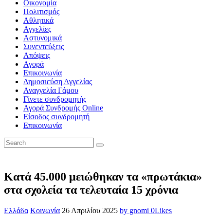
Οικονομία
Πολιτισμός
Αθλητικά
Αγγελίες
Αστυνομικά
Συνεντεύξεις
Απόψεις
Αγορά
Επικοινωνία
Δημοσιεύση Αγγελίας
Αναγγελία Γάμου
Γίνετε συνδρομητής
Αγορά Συνδρομής Online
Είσοδος συνδρομητή
Επικοινωνία
Κατά 45.000 μειώθηκαν τα «πρωτάκια»
στα σχολεία τα τελευταία 15 χρόνια
Ελλάδα
Κοινωνία
26 Απριλίου 2025
by gnomi
0
Likes