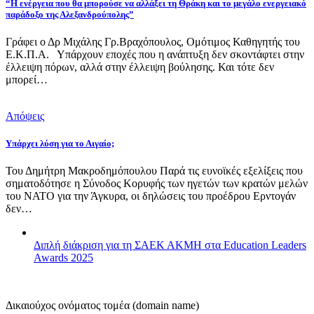
“Η ενέργεια που θα μπορούσε να αλλάξει τη Θράκη και το μεγάλο ενεργειακό
παράδοξο της Αλεξανδρούπολης”
Γράφει ο Δρ Μιχάλης Γρ.Βραχόπουλος, Ομότιμος Καθηγητής του
Ε.Κ.Π.Α. Υπάρχουν εποχές που η ανάπτυξη δεν σκοντάφτει στην
έλλειψη πόρων, αλλά στην έλλειψη βούλησης. Και τότε δεν
μπορεί…
Απόψεις
Υπάρχει λύση για το Αιγαίο;
Του Δημήτρη Μακροδημόπουλου Παρά τις ευνοϊκές εξελίξεις που
σηματοδότησε η Σύνοδος Κορυφής των ηγετών των κρατών μελών
του ΝΑΤΟ για την Άγκυρα, οι δηλώσεις του προέδρου Ερντογάν
δεν…
Διπλή διάκριση για τη ΣΑΕΚ ΑΚΜΗ στα Education Leaders
Awards 2025
Δικαιούχος ονόματος τομέα (domain name)