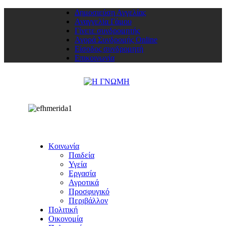
Δημοσιεύση Αγγελίας
Αναγγελία Γάμου
Γίνετε συνδρομητής
Αγορά Συνδρομής Online
Είσοδος συνδρομητή
Επικοινωνία
Κοινωνία
Παιδεία
Υγεία
Εργασία
Αγροτικά
Προσφυγικό
Περιβάλλον
Πολιτική
Οικονομία