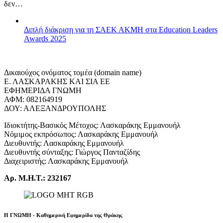
δεν…
Διπλή διάκριση για τη ΣΑΕΚ ΑΚΜΗ στα Education Leaders
Awards 2025
Δικαιούχος ονόματος τομέα (domain name)
Ε. ΛΑΣΚΑΡΑΚΗΣ ΚΑΙ ΣΙΑ ΕΕ
ΕΦΗΜΕΡΙΔΑ ΓΝΩΜΗ
ΑΦΜ: 082164919
ΔΟΥ: ΑΛΕΞΑΝΔΡΟΥΠΟΛΗΣ
Ιδιοκτήτης-Βασικός Μέτοχος: Λασκαράκης Εμμανουήλ
Νόμιμος εκπρόσωπος: Λασκαράκης Εμμανουήλ
Διευθυντής: Λασκαράκης Εμμανουήλ
Διευθυντής σύνταξης: Γιώργος Πανταζίδης
Διαχειριστής: Λασκαράκης Εμμανουήλ
Αρ. Μ.Η.Τ.: 232167
Η ΓΝΩΜΗ - Καθημερινή Εφημερίδα της Θράκης