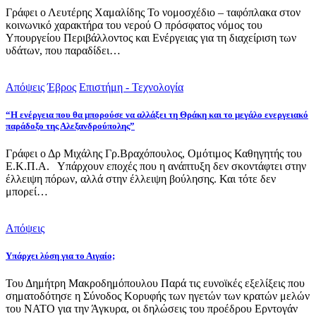
Γράφει ο Λευτέρης Χαμαλίδης Το νομοσχέδιο – ταφόπλακα στον
κοινωνικό χαρακτήρα του νερού Ο πρόσφατος νόμος του
Υπουργείου Περιβάλλοντος και Ενέργειας για τη διαχείριση των
υδάτων, που παραδίδει…
Απόψεις
Έβρος
Επιστήμη - Τεχνολογία
“Η ενέργεια που θα μπορούσε να αλλάξει τη Θράκη και το μεγάλο ενεργειακό
παράδοξο της Αλεξανδρούπολης”
Γράφει ο Δρ Μιχάλης Γρ.Βραχόπουλος, Ομότιμος Καθηγητής του
Ε.Κ.Π.Α. Υπάρχουν εποχές που η ανάπτυξη δεν σκοντάφτει στην
έλλειψη πόρων, αλλά στην έλλειψη βούλησης. Και τότε δεν
μπορεί…
Απόψεις
Υπάρχει λύση για το Αιγαίο;
Του Δημήτρη Μακροδημόπουλου Παρά τις ευνοϊκές εξελίξεις που
σηματοδότησε η Σύνοδος Κορυφής των ηγετών των κρατών μελών
του ΝΑΤΟ για την Άγκυρα, οι δηλώσεις του προέδρου Ερντογάν