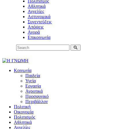
Πολιτισμός
Αθλητικά
Αγγελίες
Αστυνομικά
Συνεντεύξεις
Απόψεις
Αγορά
Επικοινωνία
Κοινωνία
Παιδεία
Υγεία
Εργασία
Αγροτικά
Προσφυγικό
Περιβάλλον
Πολιτική
Οικονομία
Πολιτισμός
Αθλητικά
Αγγελίες