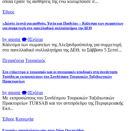
οποία έχασε τις αισθήσεις της ενώ κολυμπούσε σ...
Έβρος
«Δώστε λεφτά για μισθούς, Υγεία και Παιδεία» – Κάλεσμα των σωματείων
για συμμετοχή στο πανελλαδικό συλλαλητήριο της ΔΕΘ
by gnomi
0
Σχόλια
Κάλεσμα των σωματείων της Αλεξανδρούπολης για συμμετοχή
στο πανελλαδικό συλλαλητήριο της ΔΕΘ, το Σάββατο 5 Σεπτέ...
Περιφέρεια
Τουρισμός
Στο επίκεντρο ο τουρισμός και οι συνοριακές υποδομές στη συνάντηση
Τοψίδη με εκπροσώπους του Συνδέσμου Τουρκικών Ταξιδιωτικών
Πρακτορείων
by gnomi
0
Σχόλια
Με εκπροσώπους του Συνδέσμου Τουρκικών Ταξιδιωτικών
Πρακτορείων TÜRSAB και τον αντιπρόεδρο της Περιφερειακής
Εκπ...
Έβρος
Κοινωνία
Εργασίες ασφαλτόστρωσης στον Δήμο Ορεστιάδας