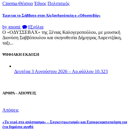
Cinema-Θέατρο
Έβρος
Πολιτισμός
Έρχεται το Σάββατο στην Αλεξανδρούπολη ο «Οδυσσεβάχ»
by gnomi
0
Σχόλια
Ο «ΟΔΥΣΣΕΒΑΧ» της Ξένιας Καλογεροπούλου, με μουσική
Διονύση Σαββόπουλου και σκηνοθεσία Δήμητρας Λαρεντζάκη,
ταξι...
ΨΗΦΙΑΚΗ ΕΚΔΟΣΗ
Δευτέρα 3 Αυγούστου 2026 – Αρ.φύλλου 10.323
ΑΡΘΡΑ – ΑΠΟΨΕΙΣ
Απόψεις
«Το νερό στο απόσπασμα» – Συγκεντρωτισμός και Εμπορευματοποίηση για
ένα δημόσιο αγαθό