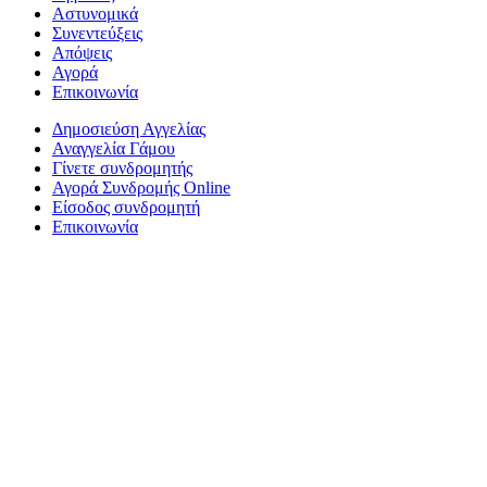
Αστυνομικά
Συνεντεύξεις
Απόψεις
Αγορά
Επικοινωνία
Δημοσιεύση Αγγελίας
Αναγγελία Γάμου
Γίνετε συνδρομητής
Αγορά Συνδρομής Online
Είσοδος συνδρομητή
Επικοινωνία