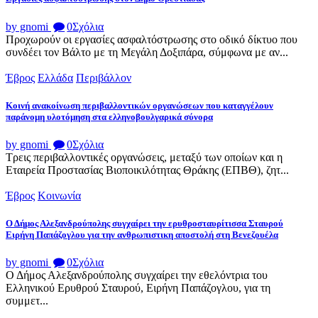
by gnomi
0
Σχόλια
Προχωρούν οι εργασίες ασφαλτόστρωσης στο οδικό δίκτυο που
συνδέει τον Βάλτο με τη Μεγάλη Δοξιπάρα, σύμφωνα με αν...
Έβρος
Ελλάδα
Περιβάλλον
Κοινή ανακοίνωση περιβαλλοντικών οργανώσεων που καταγγέλουν
παράνομη υλοτόμηση στα ελληνοβουλγαρικά σύνορα
by gnomi
0
Σχόλια
Τρεις περιβαλλοντικές οργανώσεις, μεταξύ των οποίων και η
Εταιρεία Προστασίας Βιοποικιλότητας Θράκης (ΕΠΒΘ), ζητ...
Έβρος
Κοινωνία
Ο Δήμος Αλεξανδρούπολης συγχαίρει την ερυθροσταυρίτισσα Σταυρού
Ειρήνη Παπάζογλου για την ανθρωπιστικη αποστολή στη Βενεζουέλα
by gnomi
0
Σχόλια
Ο Δήμος Αλεξανδρούπολης συγχαίρει την εθελόντρια του
Ελληνικού Ερυθρού Σταυρού, Ειρήνη Παπάζογλου, για τη
συμμετ...