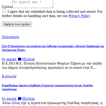
Σχόλιο
I agree that my submitted data is being collected and stored. For
further details on handling user data, see our
Privacy Policy
Πολιτισμός
Στις 9 Αυγούστου τα εγκαίνια της έκθεσης ζωγραφικής «Αστικές Διαδρομές με
Χρώμα και Νερό»
by gnomi
0
Σχόλια
Η Ε.ΠΟ.Φ.Ε.-Ένωση Πολιτιστικών Φορέων Έβρου με την αιγίδα
του Δήμου Αλεξανδρούπολης προσκαλεί να το κοινό στην Έ...
Κοινωνία
Σαμοθράκη: άμεση επέμβαση 21χρονου ναυαγοσώστη έσωσε Ιταλίδα
τουρίστρια
by gnomi
0
Σχόλια
Αίσιο τέλος είχε η περιπέτεια ηλικιωμένης Ιταλίδας τουρίστριας, η