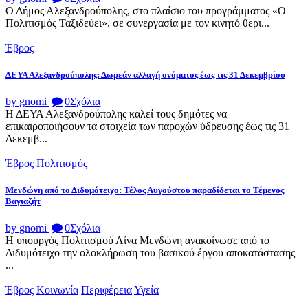
Ο Δήμος Αλεξανδρούπολης, στο πλαίσιο του προγράμματος «Ο
Πολιτισμός Ταξιδεύει», σε συνεργασία με τον κινητό θερι...
Έβρος
ΔΕΥΑ Αλεξανδρούπολης: Δωρεάν αλλαγή ονόματος έως τις 31 Δεκεμβρίου
by gnomi
0
Σχόλια
Η ΔΕΥΑ Αλεξανδρούπολης καλεί τους δημότες να
επικαιροποιήσουν τα στοιχεία των παροχών ύδρευσης έως τις 31
Δεκεμβ...
Έβρος
Πολιτισμός
Μενδώνη από το Διδυμότειχο: Τέλος Αυγούστου παραδίδεται το Τέμενος
Βαγιαζήτ
by gnomi
0
Σχόλια
Η υπουργός Πολιτισμού Λίνα Μενδώνη ανακοίνωσε από το
Διδυμότειχο την ολοκλήρωση του βασικού έργου αποκατάστασης
...
Έβρος
Κοινωνία
Περιφέρεια
Υγεία