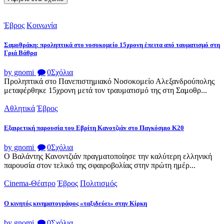
Έβρος
Κοινωνία
Σαμοθράκη: προληπτικά στο νοσοκομείο 15χρονη έπειτα από ταυματισμό στη
Γριά Βάθρα
by gnomi
0
Σχόλια
Προληπτικά στο Πανεπιστημιακό Νοσοκομείο Αλεξανδρούπολης
μεταφέρθηκε 15χρονη μετά τον τραυματισμό της στη Σαμοθρ...
Αθλητικά
Έβρος
Εξαιρετική παρουσία του Εβρίτη Κανοτζιάν στο Παγκόσμιο Κ20
by gnomi
0
Σχόλια
Ο Βαλάντης Κανοντζιάν πραγματοποίησε την καλύτερη ελληνική
παρουσία στον τελικό της σφαιροβολίας στην πρώτη ημέρ...
Cinema-Θέατρο
Έβρος
Πολιτισμός
Ο κινητός κινηματογράφος «ταξιδεύει» στην Κίρκη
by gnomi
0
Σχόλια