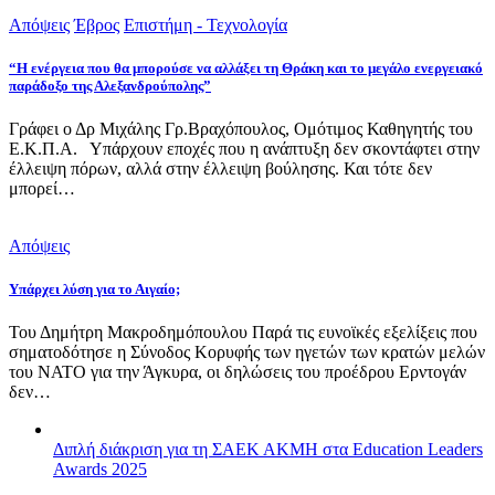
Απόψεις
Έβρος
Επιστήμη - Τεχνολογία
“Η ενέργεια που θα μπορούσε να αλλάξει τη Θράκη και το μεγάλο ενεργειακό
παράδοξο της Αλεξανδρούπολης”
Γράφει ο Δρ Μιχάλης Γρ.Βραχόπουλος, Ομότιμος Καθηγητής του
Ε.Κ.Π.Α. Υπάρχουν εποχές που η ανάπτυξη δεν σκοντάφτει στην
έλλειψη πόρων, αλλά στην έλλειψη βούλησης. Και τότε δεν
μπορεί…
Απόψεις
Υπάρχει λύση για το Αιγαίο;
Του Δημήτρη Μακροδημόπουλου Παρά τις ευνοϊκές εξελίξεις που
σηματοδότησε η Σύνοδος Κορυφής των ηγετών των κρατών μελών
του ΝΑΤΟ για την Άγκυρα, οι δηλώσεις του προέδρου Ερντογάν
δεν…
Διπλή διάκριση για τη ΣΑΕΚ ΑΚΜΗ στα Education Leaders
Awards 2025