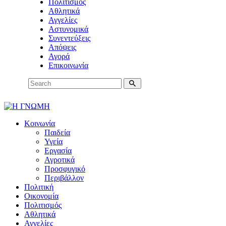
Πολιτισμός
Αθλητικά
Αγγελίες
Αστυνομικά
Συνεντεύξεις
Απόψεις
Αγορά
Επικοινωνία
Κοινωνία
Παιδεία
Υγεία
Εργασία
Αγροτικά
Προσφυγικό
Περιβάλλον
Πολιτική
Οικονομία
Πολιτισμός
Αθλητικά
Αγγελίες