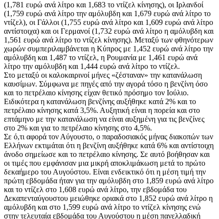
(1,781 ευρώ ανά λίτρο και 1,683 το ντίζελ κίνησης), οι Ιρλανδοί
(1,759 ευρώ ανά λίτρο την αμόλυβδη και 1,679 ευρώ ανά λίτρο το
ντίζελ), οι Γάλλοι (1,755 ευρώ ανά λίτρο και 1,609 ευρώ ανά λίτρο
αντίστοιχα) και οι Γερμανοί (1,732 ευρώ ανά λίτρο η αμόλυβδη και
1,561 ευρώ ανά λίτρο το ντίζελ κίνησης). Μεταξύ των φθηνότερων
χωρών συμπεριλαμβάνεται η Κύπρος με 1,452 ευρώ ανά λίτρο την
αμόλυβδη και 1,487 το ντίζελ, η Ρουμανία με 1,461 ευρώ ανά
λίτρο την αμόλυβδη και 1,444 ευρώ ανά λίτρο το ντίζελ.
Στο μεταξύ οι καλοκαιρινοί μήνες «ζέσταναν» την κατανάλωση
καυσίμων. Σύμφωνα με πηγές από την αγορά τόσο η βενζίνη όσο
και το πετρέλαιο κίνησης είχαν θετικό πρόσημο τον Ιούλιο.
Ειδικότερα η κατανάλωση βενζίνης αυξήθηκε κατά 2% και το
πετρέλαιο κίνησης κατά 3,5%. Αυξητική είναι η πορεία και στο
επτάμηνο με την κατανάλωση να είναι αυξημένη για τις βενζίνες
στο 2% και για το πετρέλαιο κίνησης στο 4,5%.
Σε ό,τι αφορά τον Αύγουστο, ο παραδοσιακός μήνας διακοπών των
Ελλήνων εκτιμάται ότι η βενζίνη αυξήθηκε κατά 6% και αντίστοιχη
άνοδο σημείωσε και το πετρέλαιο κίνησης. Σε αυτό βοήθησαν και
οι τιμές που εμφάνισαν μια μικρή αποκλιμάκωση μετά το πρώτο
δεκαήμερο του Αυγούστου. Είναι ενδεικτικό ότι η μέση τιμή την
πρώτη εβδομάδα ήταν για την αμόλυβδη στο 1,859 ευρώ ανά λίτρο
και το ντίζελ στο 1,608 ευρώ ανά λίτρο, την εβδομάδα του
Δεκαπενταύγουστου μειώθηκε οριακά στο 1,852 ευρώ ανά λίτρο η
αμόλυβδη και στο 1,599 ευρώ ανά λίτρο το ντίζελ κίνησης ενώ
στην τελευταία εβδομάδα του Αυγούστου η μέση πανελλαδική