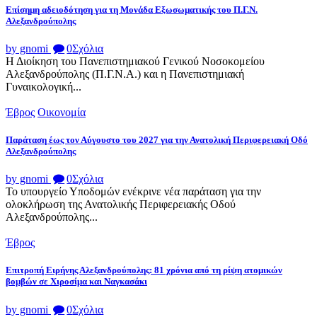
Επίσημη αδειοδότηση για τη Μονάδα Εξωσωματικής του Π.Γ.Ν.
Αλεξανδρούπολης
by gnomi
0
Σχόλια
Η Διοίκηση του Πανεπιστημιακού Γενικού Νοσοκομείου
Αλεξανδρούπολης (Π.Γ.Ν.Α.) και η Πανεπιστημιακή
Γυναικολογική...
Έβρος
Οικονομία
Παράταση έως τον Αύγουστο του 2027 για την Ανατολική Περιφερειακή Οδό
Αλεξανδρούπολης
by gnomi
0
Σχόλια
Το υπουργείο Υποδομών ενέκρινε νέα παράταση για την
ολοκλήρωση της Ανατολικής Περιφερειακής Οδού
Αλεξανδρούπολης...
Έβρος
Επιτροπή Ειρήνης Αλεξανδρούπολης: 81 χρόνια από τη ρίψη ατομικών
βομβών σε Χιροσίμα και Ναγκασάκι
by gnomi
0
Σχόλια