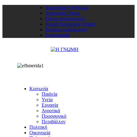
Δημοσιεύση Αγγελίας
Αναγγελία Γάμου
Γίνετε συνδρομητής
Αγορά Συνδρομής Online
Είσοδος συνδρομητή
Επικοινωνία
Κοινωνία
Παιδεία
Υγεία
Εργασία
Αγροτικά
Προσφυγικό
Περιβάλλον
Πολιτική
Οικονομία