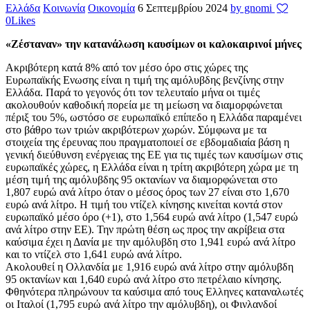
Ελλάδα
Κοινωνία
Οικονομία
6 Σεπτεμβρίου 2024
by gnomi
0
Likes
«Ζέσταναν» την κατανάλωση καυσίμων οι καλοκαιρινοί μήνες
Ακριβότερη κατά 8% από τον μέσο όρο στις χώρες της
Ευρωπαϊκής Ενωσης είναι η τιμή της αμόλυβδης βενζίνης στην
Ελλάδα. Παρά το γεγονός ότι τον τελευταίο μήνα οι τιμές
ακολουθούν καθοδική πορεία με τη μείωση να διαμορφώνεται
πέριξ του 5%, ωστόσο σε ευρωπαϊκό επίπεδο η Ελλάδα παραμένει
στο βάθρο των τριών ακριβότερων χωρών. Σύμφωνα με τα
στοιχεία της έρευνας που πραγματοποιεί σε εβδομαδιαία βάση η
γενική διεύθυνση ενέργειας της ΕΕ για τις τιμές των καυσίμων στις
ευρωπαϊκές χώρες, η Ελλάδα είναι η τρίτη ακριβότερη χώρα με τη
μέση τιμή της αμόλυβδης 95 οκτανίων να διαμορφώνεται στο
1,807 ευρώ ανά λίτρο όταν ο μέσος όρος των 27 είναι στο 1,670
ευρώ ανά λίτρο. Η τιμή του ντίζελ κίνησης κινείται κοντά στον
ευρωπαϊκό μέσο όρο (+1), στο 1,564 ευρώ ανά λίτρο (1,547 ευρώ
ανά λίτρο στην ΕΕ). Την πρώτη θέση ως προς την ακρίβεια στα
καύσιμα έχει η Δανία με την αμόλυβδη στο 1,941 ευρώ ανά λίτρο
και το ντίζελ στο 1,641 ευρώ ανά λίτρο.
Ακολουθεί η Ολλανδία με 1,916 ευρώ ανά λίτρο στην αμόλυβδη
95 οκτανίων και 1,640 ευρώ ανά λίτρο στο πετρέλαιο κίνησης.
Φθηνότερα πληρώνουν τα καύσιμα από τους Ελληνες καταναλωτές
οι Ιταλοί (1,795 ευρώ ανά λίτρο την αμόλυβδη), οι Φινλανδοί