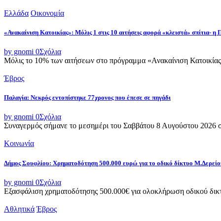
Ελλάδα
Οικονομία
«Ανακαίνιση Κατοικίας»: Μόλις 1 στις 10 αιτήσεις αφορά «κλειστά» σπίτια- η
by gnomi
0
Σχόλια
Μόλις το 10% των αιτήσεων στο πρόγραμμα «Ανακαίνιση Κατοικίας»
Έβρος
Παλαγία: Νεκρός εντοπίστηκε 77χρονος που έπεσε σε πηγάδι
by gnomi
0
Σχόλια
Συναγερμός σήμανε το μεσημέρι του Σαββάτου 8 Αυγούστου 2026 στ
Κοινωνία
Δήμος Σουφλίου: Χρηματοδότηση 500.000 ευρώ για το οδικό δίκτυο Μ.Δερεί
by gnomi
0
Σχόλια
Εξασφάλιση χρηματοδότησης 500.000€ για ολοκλήρωση οδικού δικτ
Αθλητικά
Έβρος