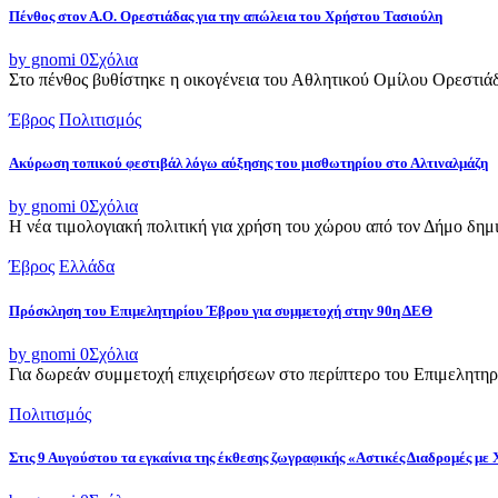
Πένθος στον Α.Ο. Ορεστιάδας για την απώλεια του Χρήστου Τασιούλη
by gnomi
0
Σχόλια
Στο πένθος βυθίστηκε η οικογένεια του Αθλητικού Ομίλου Ορεστιά
Έβρος
Πολιτισμός
Ακύρωση τοπικού φεστιβάλ λόγω αύξησης του μισθωτηρίου στο Αλτιναλμάζη
by gnomi
0
Σχόλια
Η νέα τιμολογιακή πολιτική για χρήση του χώρου από τον Δήμο δημι
Έβρος
Ελλάδα
Πρόσκληση του Επιμελητηρίου Έβρου για συμμετοχή στην 90η ΔΕΘ
by gnomi
0
Σχόλια
Για δωρεάν συμμετοχή επιχειρήσεων στο περίπτερο του Επιμελητηρ
Πολιτισμός
Στις 9 Αυγούστου τα εγκαίνια της έκθεσης ζωγραφικής «Αστικές Διαδρομές με