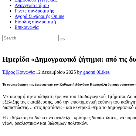
Αναγγελία Γάμου
Γίνετε συνδρομητής
Αγορά Συνδρομής Online
Είσοδος συνδρομητή
Επικοινωνία
Ημερίδα «Δημογραφικό ζήτημα: από τις δι
Έβρος
Κοινωνία
12 Δεκεμβρίου 2025
by gnomi
0
Likes
Τα συμπεράσματα της έρευνας υπό τον Καθηγητή Αθανάσιο Καραφύλλη θα παρουσιαστούν σ
Με αφορμή την πρόσφατη έρευνα του Παιδαγωγικού Τμήματος Δημοτι
εξέλιξης της εκπαίδευσης, υπό την επιστημονική ευθύνη του καθηγ
διαπιστώσεις… στις προτάσεις» και κεντρικό θέμα το δημογραφικό ζ
Η εκδήλωση επιδιώκει να αναδείξει κρίσιμες διαπιστώσεις, να παρο
νέων, ρεαλιστικών και βιώσιμων πολιτικών.