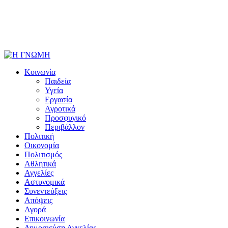
Κοινωνία
Παιδεία
Υγεία
Εργασία
Αγροτικά
Προσφυγικό
Περιβάλλον
Πολιτική
Οικονομία
Πολιτισμός
Αθλητικά
Αγγελίες
Αστυνομικά
Συνεντεύξεις
Απόψεις
Αγορά
Επικοινωνία
Δημοσιεύση Αγγελίας