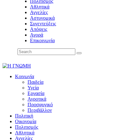
Πολιτισμός
Αθλητικά
Αγγελίες
Αστυνομικά
Συνεντεύξεις
Απόψεις
Αγορά
Επικοινωνία
Κοινωνία
Παιδεία
Υγεία
Εργασία
Αγροτικά
Προσφυγικό
Περιβάλλον
Πολιτική
Οικονομία
Πολιτισμός
Αθλητικά
Αγγελίες