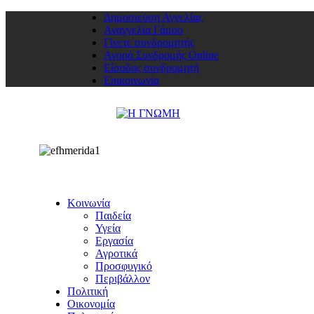
Δημοσιεύση Αγγελίας
Αναγγελία Γάμου
Γίνετε συνδρομητής
Αγορά Συνδρομής Online
Είσοδος συνδρομητή
Επικοινωνία
Κοινωνία
Παιδεία
Υγεία
Εργασία
Αγροτικά
Προσφυγικό
Περιβάλλον
Πολιτική
Οικονομία