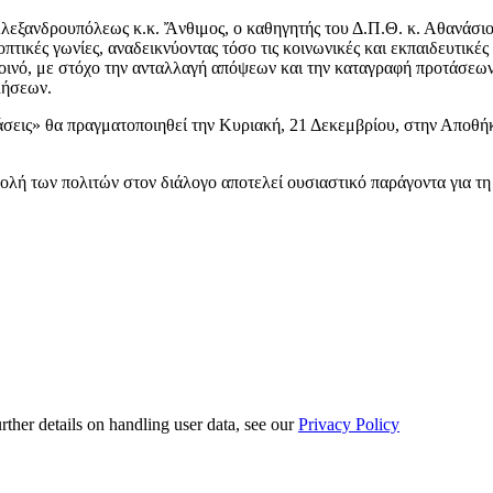
εξανδρουπόλεως κ.κ. Ἄνθιμος, ο καθηγητής του Δ.Π.Θ. κ. Αθανάσι
πτικές γωνίες, αναδεικνύοντας τόσο τις κοινωνικές και εκπαιδευτικές
ο κοινό, με στόχο την ανταλλαγή απόψεων και την καταγραφή προτάσ
λήσεων.
άσεις» θα πραγματοποιηθεί την Κυριακή, 21 Δεκεμβρίου, στην Αποθή
βολή των πολιτών στον διάλογο αποτελεί ουσιαστικό παράγοντα για 
urther details on handling user data, see our
Privacy Policy