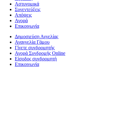
Αστυνομικά
Συνεντεύξεις
Απόψεις
Αγορά
Επικοινωνία
Δημοσιεύση Αγγελίας
Αναγγελία Γάμου
Γίνετε συνδρομητής
Αγορά Συνδρομής Online
Είσοδος συνδρομητή
Επικοινωνία