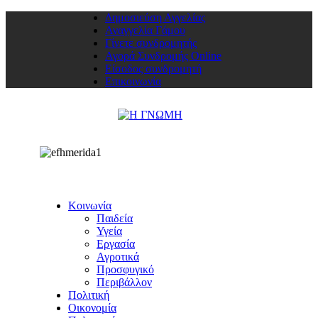
Δημοσιεύση Αγγελίας
Αναγγελία Γάμου
Γίνετε συνδρομητής
Αγορά Συνδρομής Online
Είσοδος συνδρομητή
Επικοινωνία
Κοινωνία
Παιδεία
Υγεία
Εργασία
Αγροτικά
Προσφυγικό
Περιβάλλον
Πολιτική
Οικονομία