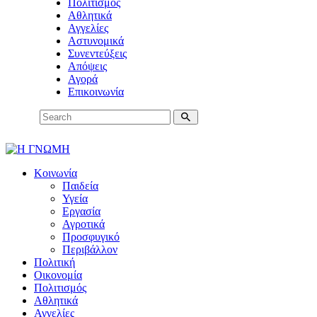
Πολιτισμός
Αθλητικά
Αγγελίες
Αστυνομικά
Συνεντεύξεις
Απόψεις
Αγορά
Επικοινωνία
Κοινωνία
Παιδεία
Υγεία
Εργασία
Αγροτικά
Προσφυγικό
Περιβάλλον
Πολιτική
Οικονομία
Πολιτισμός
Αθλητικά
Αγγελίες