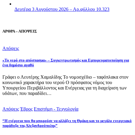
Δευτέρα 3 Αυγούστου 2026 – Αρ.φύλλου 10.323
ΑΡΘΡΑ – ΑΠΟΨΕΙΣ
Απόψεις
«Το νερό στο απόσπασμα» – Συγκεντρωτισμός και Εμπορευματοποίηση για
ένα δημόσιο αγαθό
Γράφει ο Λευτέρης Χαμαλίδης Το νομοσχέδιο – ταφόπλακα στον
κοινωνικό χαρακτήρα του νερού Ο πρόσφατος νόμος του
Υπουργείου Περιβάλλοντος και Ενέργειας για τη διαχείριση των
υδάτων, που παραδίδει…
Απόψεις
Έβρος
Επιστήμη - Τεχνολογία
“Η ενέργεια που θα μπορούσε να αλλάξει τη Θράκη και το μεγάλο ενεργειακό
παράδοξο της Αλεξανδρούπολης”