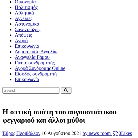
Οικονομία
Πολιτισμός
Αθλητικά
Αγγελίες
Αστυνομικά
Συνεντεύξεις
Απόψεις
Αγορά
Επικοινωνία
Δημοσιεύση Αγγελίας
Αναγγελία Γάμου
Γίνετε συνδρομητής
Αγορά Συνδρομής Online
Είσοδος συνδρομητή
Επικοινωνία
Η οπτική απάτη του αυγουστιάτικου
φεγγαριού και άλλοι μύθοι
Έβρος
Περιβάλλον
16 Αυγούστου 2021
by news-room
0
Likes