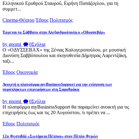
Ελληνικού Ερυθρού Σταυρού, Ειρήνη Παπάζογλου, για τη
συμμετ...
Cinema-Θέατρο
Έβρος
Πολιτισμός
Έρχεται το Σάββατο στην Αλεξανδρούπολη ο «Οδυσσεβάχ»
by gnomi
0
Σχόλια
Ο «ΟΔΥΣΣΕΒΑΧ» της Ξένιας Καλογεροπούλου, με μουσική
Διονύση Σαββόπουλου και σκηνοθεσία Δήμητρας Λαρεντζάκη,
ταξι...
Έβρος
Οικονομία
Ανοιχτή η πλατφόρμα myBusinessSupport για την ενίσχυση των
πυρόπληκτων επιχειρήσεων στη Σαμοθράκη
by gnomi
0
Σχόλια
Η πλατφόρμα myBusinessSupport θα παραμείνει ανοικτή για τις
επιχειρήσεις έως και τις 20 Αυγούστου, τι πρέπει να ...
Έβρος
Πολιτισμός
12ο Φεστιβάλ «Σωτήρεια Πέπλου» στον Πέπλο Φερών