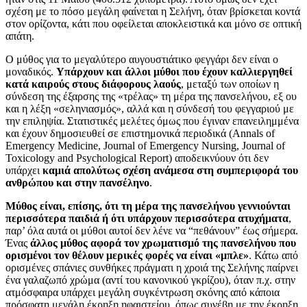
σχέση με το πόσο μεγάλη φαίνεται η Σελήνη, όταν βρίσκεται κοντά
στον ορίζοντα, κάτι που οφείλεται αποκλειστικά και μόνο σε οπτική
απάτη.
Ο μύθος για το μεγαλύτερο αυγουστιάτικο φεγγάρι δεν είναι ο
μοναδικός.
Υπάρχουν και άλλοι μύθοι που έχουν καλλιεργηθεί
κατά καιρούς στους διάφορους λαούς
, μεταξύ των οποίων η
σύνδεση της έξαρσης της «τρέλας» τη μέρα της πανσελήνου, εξ ου
και η λέξη «σεληνιασμός», αλλά και η σύνδεσή του φεγγαριού με
την επιληψία. Στατιστικές μελέτες όμως που έγιναν επανειλημμένα
και έχουν δημοσιευθεί σε επιστημονικά περιοδικά (Annals of
Emergency Medicine, Journal of Emergency Nursing, Journal of
Toxicology and Psychological Report) αποδεικνύουν ότι δεν
υπάρχει
καμιά απολύτως σχέση ανάμεσα στη συμπεριφορά του
ανθρώπου και στην πανσέληνο
.
Μύθος είναι, επίσης, ότι τη μέρα της πανσελήνου γεννιούνται
περισσότερα παιδιά ή ότι υπάρχουν περισσότερα ατυχήματα
,
παρ’ όλα αυτά οι μύθοι αυτοί δεν λένε να “πεθάνουν” έως σήμερα.
Ένας
άλλος μύθος αφορά τον χρωματισμό της πανσελήνου που
ορισμένοι τον θέλουν μερικές φορές να είναι «μπλε»
. Κάτω από
ορισμένες σπάνιες συνθήκες πράγματι η χροιά της Σελήνης παίρνει
ένα γαλαζωπό χρώμα (αντί του κανονικού γκρίζου), όταν π.χ. στην
ατμόσφαιρα υπάρχει μεγάλη συγκέντρωση σκόνης από κάποια
πρόσφατη μεγάλη έκρηξη ηφαιστείου, όπως συνέβη με την έκρηξη