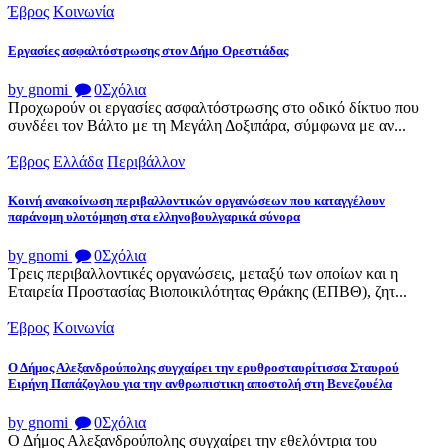
Έβρος
Κοινωνία
Εργασίες ασφαλτόστρωσης στον Δήμο Ορεστιάδας
by gnomi
0
Σχόλια
Προχωρούν οι εργασίες ασφαλτόστρωσης στο οδικό δίκτυο που
συνδέει τον Βάλτο με τη Μεγάλη Δοξιπάρα, σύμφωνα με αν...
Έβρος
Ελλάδα
Περιβάλλον
Κοινή ανακοίνωση περιβαλλοντικών οργανώσεων που καταγγέλουν
παράνομη υλοτόμηση στα ελληνοβουλγαρικά σύνορα
by gnomi
0
Σχόλια
Τρεις περιβαλλοντικές οργανώσεις, μεταξύ των οποίων και η
Εταιρεία Προστασίας Βιοποικιλότητας Θράκης (ΕΠΒΘ), ζητ...
Έβρος
Κοινωνία
Ο Δήμος Αλεξανδρούπολης συγχαίρει την ερυθροσταυρίτισσα Σταυρού
Ειρήνη Παπάζογλου για την ανθρωπιστικη αποστολή στη Βενεζουέλα
by gnomi
0
Σχόλια
Ο Δήμος Αλεξανδρούπολης συγχαίρει την εθελόντρια του