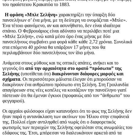
του ηφαίστειου Κρακατόα το 1883.
Η φράση «Μπλε Σελήνη»
χαρακτηρίζει την ύπαρξη δύο
πανσελήνων σ’ ένα μήνα, με τη δεύτερη να ονομάζεται «Μπλε».
Ένα τέτοιο φαινόμενο, αν και ασυνήθιστο, δεν είναι ιδιαίτερα
σπάνιο. Ο Φεβρουάριος είναι αδύνατο να περιλάβει ποτέ μια
«Μπλε Σελήνη», ενώ κατά μέσο όρο ένας μήνας με δύο
πανσελήνους συμβαίνει μια φορά κάθε κάθε 2,72 χρόνια. Συνολικά
στα επόμενα 40 χρόνια θα υπάρξουν 17 μήνες που θα
περιλαμβάνουν δύο πανσελήνους τον ίδιο μήνα.
Ανάμεσα στους μύθους και τις οπτικές απάτες, ανήκει και το
γεγονός ότι
από την αρχαιότητα στο ορατό “πρόσωπο” της
Σελήνης
(υποτίθεται ότι)
διακρίνονταν διάφορες μορφές και
σχήματα
. Οι περισσότεροι μάλιστα έλεγαν ότι μπορούσαν να
διακρίνουν ένα ανθρώπινο πρόσωπο στη Σελήνη. Στη Γροιλανδία
απαγόρευαν στις νέες κοπέλες να κοιτάζουν την πανσέληνο γιατί
πίστευαν ότι θα έμεναν έγκυοι (προφανώς από τον “άνθρωπο” του
φεγγαριού).
Οι αρχαίοι φιλόσοφοι είχαν κατανοήσει ότι το φως της Σελήνης δεν
ήταν παρά η αντανάκλαση των ακτίνων του Ήλιου στην επιφάνειά
της. Πολλοί είχαν αντιληφθεί από νωρίς ότι ο διαφορετικός
φωτισμός των περιοχών της Σελήνης οφειλόταν στις ανωμαλίες του
εδάφους της. Έτσι, μπόρεσαν να διαλευκάνουν αρκετά από τα