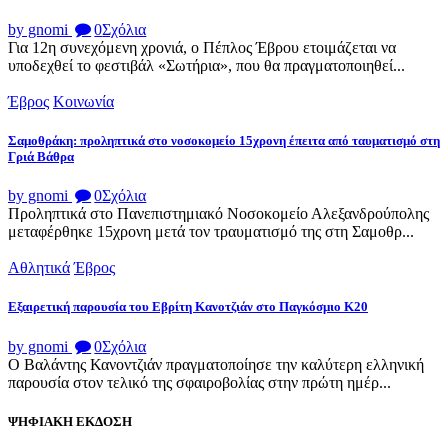
by gnomi
0
Σχόλια
Για 12η συνεχόμενη χρονιά, ο Πέπλος Έβρου ετοιμάζεται να
υποδεχθεί το φεστιβάλ «Σωτήρια», που θα πραγματοποιηθεί...
Έβρος
Κοινωνία
Σαμοθράκη: προληπτικά στο νοσοκομείο 15χρονη έπειτα από ταυματισμό στη
Γριά Βάθρα
by gnomi
0
Σχόλια
Προληπτικά στο Πανεπιστημιακό Νοσοκομείο Αλεξανδρούπολης
μεταφέρθηκε 15χρονη μετά τον τραυματισμό της στη Σαμοθρ...
Αθλητικά
Έβρος
Εξαιρετική παρουσία του Εβρίτη Κανοτζιάν στο Παγκόσμιο Κ20
by gnomi
0
Σχόλια
Ο Βαλάντης Κανοντζιάν πραγματοποίησε την καλύτερη ελληνική
παρουσία στον τελικό της σφαιροβολίας στην πρώτη ημέρ...
ΨΗΦΙΑΚΗ ΕΚΔΟΣΗ