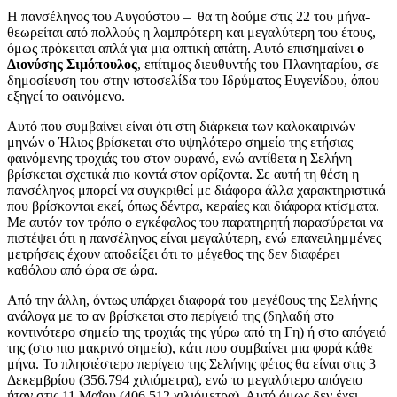
Η πανσέληνος του Αυγούστου – θα τη δούμε στις 22 του μήνα-
θεωρείται από πολλούς η λαμπρότερη και μεγαλύτερη του έτους,
όμως πρόκειται απλά για μια οπτική απάτη. Αυτό επισημαίνει
ο
Διονύσης Σιμόπουλος
, επίτιμος διευθυντής του Πλανηταρίου, σε
δημοσίευση του στην ιστοσελίδα του Ιδρύματος Ευγενίδου, όπου
εξηγεί το φαινόμενο.
Αυτό που συμβαίνει είναι ότι στη διάρκεια των καλοκαιρινών
μηνών ο Ήλιος βρίσκεται στο υψηλότερο σημείο της ετήσιας
φαινόμενης τροχιάς του στον ουρανό, ενώ αντίθετα η Σελήνη
βρίσκεται σχετικά πιο κοντά στον ορίζοντα. Σε αυτή τη θέση η
πανσέληνος μπορεί να συγκριθεί με διάφορα άλλα χαρακτηριστικά
που βρίσκονται εκεί, όπως δέντρα, κεραίες και διάφορα κτίσματα.
Με αυτόν τον τρόπο ο εγκέφαλος του παρατηρητή παρασύρεται να
πιστέψει ότι η πανσέληνος είναι μεγαλύτερη, ενώ επανειλημμένες
μετρήσεις έχουν αποδείξει ότι το μέγεθος της δεν διαφέρει
καθόλου από ώρα σε ώρα.
Από την άλλη, όντως υπάρχει διαφορά του μεγέθους της Σελήνης
ανάλογα με το αν βρίσκεται στο περίγειό της (δηλαδή στο
κοντινότερο σημείο της τροχιάς της γύρω από τη Γη) ή στο απόγειό
της (στο πιο μακρινό σημείο), κάτι που συμβαίνει μια φορά κάθε
μήνα. Το πλησιέστερο περίγειο της Σελήνης φέτος θα είναι στις 3
Δεκεμβρίου (356.794 χιλιόμετρα), ενώ το μεγαλύτερο απόγειο
ήταν στις 11 Μαΐου (406.512 χιλιόμετρα). Αυτό όμως δεν έχει