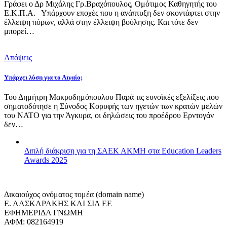
Γράφει ο Δρ Μιχάλης Γρ.Βραχόπουλος, Ομότιμος Καθηγητής του
Ε.Κ.Π.Α. Υπάρχουν εποχές που η ανάπτυξη δεν σκοντάφτει στην
έλλειψη πόρων, αλλά στην έλλειψη βούλησης. Και τότε δεν
μπορεί…
Απόψεις
Υπάρχει λύση για το Αιγαίο;
Του Δημήτρη Μακροδημόπουλου Παρά τις ευνοϊκές εξελίξεις που
σηματοδότησε η Σύνοδος Κορυφής των ηγετών των κρατών μελών
του ΝΑΤΟ για την Άγκυρα, οι δηλώσεις του προέδρου Ερντογάν
δεν…
Διπλή διάκριση για τη ΣΑΕΚ ΑΚΜΗ στα Education Leaders
Awards 2025
Δικαιούχος ονόματος τομέα (domain name)
Ε. ΛΑΣΚΑΡΑΚΗΣ ΚΑΙ ΣΙΑ ΕΕ
ΕΦΗΜΕΡΙΔΑ ΓΝΩΜΗ
ΑΦΜ: 082164919