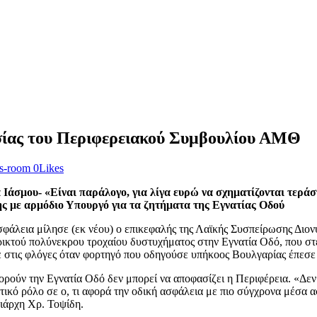
σίας του Περιφερειακού Συμβουλίου ΑΜΘ
s-room
0
Likes
 Ιάσμου- «Είναι παράλογο, για λίγα ευρώ να σχηματίζονται τερά
χης με αρμόδιο Υπουργό για τα ζητήματα της Εγνατίας Οδού
ή ασφάλεια μίλησε (εκ νέου) ο επικεφαλής της Λαϊκής Συσπείρωσης Δ
κτού πολύνεκρου τροχαίου δυστυχήματος στην Εγνατία Οδό, που στέρ
κε στις φλόγες όταν φορτηγό που οδηγούσε υπήκοος Βουλγαρίας έπεσε
ρούν την Εγνατία Οδό δεν μπορεί να αποφασίζει η Περιφέρεια. «Δεν 
τικό ρόλο σε ο, τι αφορά την οδική ασφάλεια με πιο σύγχρονα μέσα 
ιάρχη Χρ. Τοψίδη.