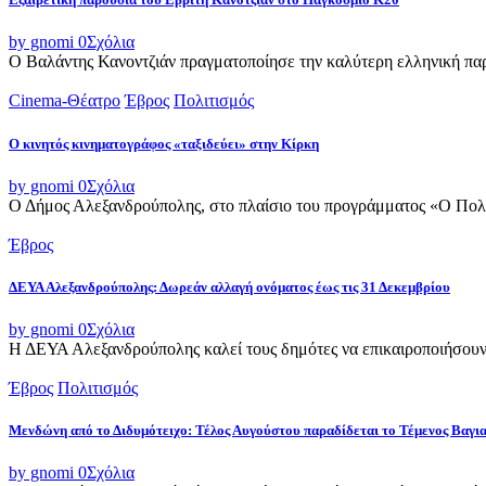
by gnomi
0
Σχόλια
Ο Βαλάντης Κανοντζιάν πραγματοποίησε την καλύτερη ελληνική παρο
Cinema-Θέατρο
Έβρος
Πολιτισμός
Ο κινητός κινηματογράφος «ταξιδεύει» στην Κίρκη
by gnomi
0
Σχόλια
Ο Δήμος Αλεξανδρούπολης, στο πλαίσιο του προγράμματος «Ο Πολιτι
Έβρος
ΔΕΥΑ Αλεξανδρούπολης: Δωρεάν αλλαγή ονόματος έως τις 31 Δεκεμβρίου
by gnomi
0
Σχόλια
Η ΔΕΥΑ Αλεξανδρούπολης καλεί τους δημότες να επικαιροποιήσουν τ
Έβρος
Πολιτισμός
Μενδώνη από το Διδυμότειχο: Τέλος Αυγούστου παραδίδεται το Τέμενος Βαγι
by gnomi
0
Σχόλια