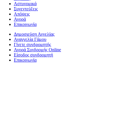
Αστυνομικά
Συνεντεύξεις
Απόψεις
Αγορά
Επικοινωνία
Δημοσιεύση Αγγελίας
Αναγγελία Γάμου
Γίνετε συνδρομητής
Αγορά Συνδρομής Online
Είσοδος συνδρομητή
Επικοινωνία