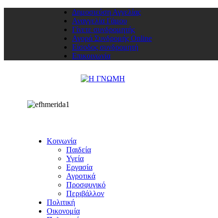
Δημοσιεύση Αγγελίας
Αναγγελία Γάμου
Γίνετε συνδρομητής
Αγορά Συνδρομής Online
Είσοδος συνδρομητή
Επικοινωνία
Κοινωνία
Παιδεία
Υγεία
Εργασία
Αγροτικά
Προσφυγικό
Περιβάλλον
Πολιτική
Οικονομία