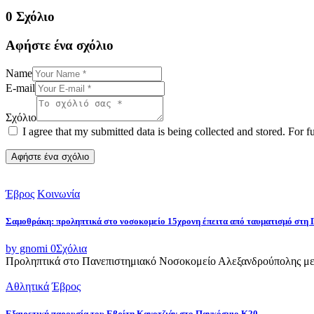
0 Σχόλιο
Αφήστε ένα σχόλιο
Name
E-mail
Σχόλιο
I agree that my submitted data is being collected and stored. For f
Έβρος
Κοινωνία
Σαμοθράκη: προληπτικά στο νοσοκομείο 15χρονη έπειτα από ταυματισμό στη 
by gnomi
0
Σχόλια
Προληπτικά στο Πανεπιστημιακό Νοσοκομείο Αλεξανδρούπολης μετ
Αθλητικά
Έβρος
Εξαιρετική παρουσία του Εβρίτη Κανοτζιάν στο Παγκόσμιο Κ20