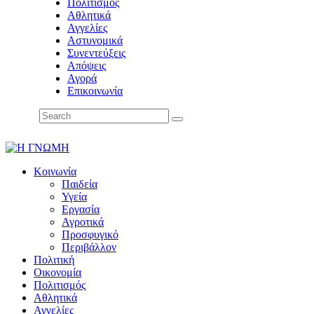
Πολιτισμός
Αθλητικά
Αγγελίες
Αστυνομικά
Συνεντεύξεις
Απόψεις
Αγορά
Επικοινωνία
Κοινωνία
Παιδεία
Υγεία
Εργασία
Αγροτικά
Προσφυγικό
Περιβάλλον
Πολιτική
Οικονομία
Πολιτισμός
Αθλητικά
Αγγελίες