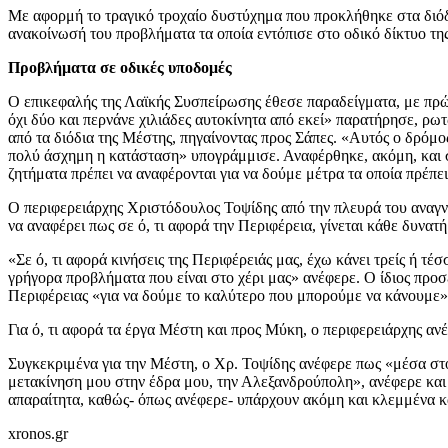
Με αφορμή το τραγικό τροχαίο δυστύχημα που προκλήθηκε στα διόδι
ανακοίνωσή του προβλήματα τα οποία εντόπισε στο οδικό δίκτυο τη
Προβλήματα σε οδικές υποδομές
Ο επικεφαλής της Λαϊκής Συσπείρωσης έθεσε παραδείγματα, με πρώ
όχι δύο και περνάνε χιλιάδες αυτοκίνητα από εκεί» παρατήρησε, ρω
από τα διόδια της Μέστης, πηγαίνοντας προς Σάπες. «Αυτός ο δρόμο
πολύ άσχημη η κατάσταση» υπογράμμισε. Αναφέρθηκε, ακόμη, και σ
ζητήματα πρέπει να αναφέρονται για να δούμε μέτρα τα οποία πρέπ
Ο περιφερειάρχης Χριστόδουλος Τοψίδης από την πλευρά του αναγν
να αναφέρει πως σε ό, τι αφορά την Περιφέρεια, γίνεται κάθε δυνατή
«Σε ό, τι αφορά κινήσεις της Περιφέρειάς μας, έχω κάνει τρείς ή
γρήγορα προβλήματα που είναι στο χέρι μας» ανέφερε. Ο ίδιος προσέ
Περιφέρειας «για να δούμε το καλύτερο που μπορούμε να κάνουμε
Για ό, τι αφορά τα έργα Μέστη και προς Μύκη, ο περιφερειάρχης α
Συγκεκριμένα για την Μέστη, ο Χρ. Τοψίδης ανέφερε πως «μέσα στο 
μετακίνηση μου στην έδρα μου, την Αλεξανδρούπολη», ανέφερε και
απαραίτητα, καθώς- όπως ανέφερε- υπάρχουν ακόμη και κλεμμένα κα
xronos.gr