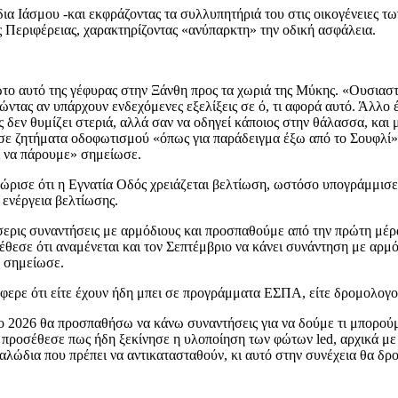
α Ιάσμου -και εκφράζοντας τα συλλυπητήριά του στις οικογένειες τ
ς Περιφέρειας, χαρακτηρίζοντας «ανύπαρκτη» την οδική ασφάλεια.
το αυτό της γέφυρας στην Ξάνθη προς τα χωριά της Μύκης. «Ουσιαστ
τώντας αν υπάρχουν ενδεχόμενες εξελίξεις σε ό, τι αφορά αυτό. Άλλο
ς δεν θυμίζει στεριά, αλλά σαν να οδηγεί κάποιος στην θάλασσα, και
ε ζητήματα οδοφωτισμού «όπως για παράδειγμα έξω από το Σουφλί». 
ει να πάρουμε» σημείωσε.
ώρισε ότι η Εγνατία Οδός χρειάζεται βελτίωση, ωστόσο υπογράμμισε 
 ενέργεια βελτίωσης.
 τέσσερις συναντήσεις με αρμόδιους και προσπαθούμε από την πρώτη 
θεσε ότι αναμένεται και τον Σεπτέμβριο να κάνει συνάντηση με αρμόδ
» σημείωσε.
νέφερε ότι είτε έχουν ήδη μπει σε προγράμματα ΕΣΠΑ, είτε δρομολογ
2026 θα προσπαθήσω να κάνω συναντήσεις για να δούμε τι μπορούμε ν
 προσέθεσε πως ήδη ξεκίνησε η υλοποίηση των φώτων led, αρχικά με
λώδια που πρέπει να αντικατασταθούν, κι αυτό στην συνέχεια θα δρ