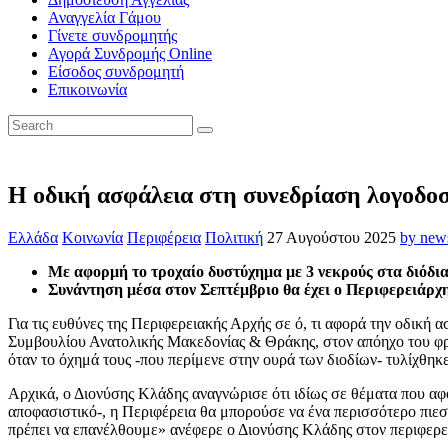
Αναγγελία Γάμου
Γίνετε συνδρομητής
Αγορά Συνδρομής Online
Είσοδος συνδρομητή
Επικοινωνία
Η οδική ασφάλεια στη συνεδρίαση λογοδο
Ελλάδα
Κοινωνία
Περιφέρεια
Πολιτική
27 Αυγούστου 2025
by new
Με αφορμή το τροχαίο δυστύχημα με 3 νεκρούς στα διόδια
Συνάντηση μέσα στον Σεπτέμβριο θα έχει ο Περιφερειάρ
Για τις ευθύνες της Περιφερειακής Αρχής σε ό, τι αφορά την οδικ
Συμβουλίου Ανατολικής Μακεδονίας & Θράκης, στον απόηχο του φρι
όταν το όχημά τους -που περίμενε στην ουρά των διοδίων- τυλίχθη
Αρχικά, ο Διονύσης Κλάδης αναγνώρισε ότι ιδίως σε θέματα που αφο
αποφασιστικό-, η Περιφέρεια θα μπορούσε να ένα περισσότερο πιεσ
πρέπει να επανέλθουμε» ανέφερε ο Διονύσης Κλάδης στον περιφερε