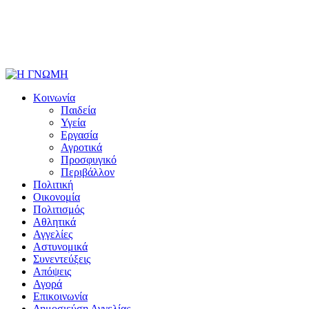
Κοινωνία
Παιδεία
Υγεία
Εργασία
Αγροτικά
Προσφυγικό
Περιβάλλον
Πολιτική
Οικονομία
Πολιτισμός
Αθλητικά
Αγγελίες
Αστυνομικά
Συνεντεύξεις
Απόψεις
Αγορά
Επικοινωνία
Δημοσιεύση Αγγελίας