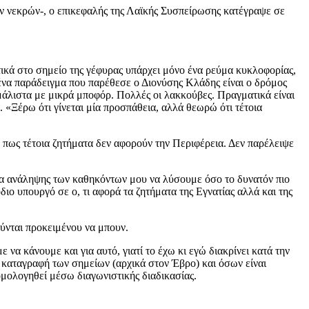
ων νεκρών-, ο επικεφαλής της Λαϊκής Συσπείρωσης κατέγραψε σε
ικά στο σημείο της γέφυρας υπάρχει μόνο ένα ρεύμα κυκλοφορίας,
 ένα παράδειγμα που παρέθεσε ο Διονύσης Κλάδης είναι ο δρόμος
 μάλιστα με μικρά μποφόρ. Πολλές οι λακκούβες. Πραγματικά είναι
«Ξέρω ότι γίνεται μία προσπάθεια, αλλά θεωρώ ότι τέτοια
πως τέτοια ζητήματα δεν αφορούν την Περιφέρεια. Δεν παρέλειψε
μέρα ανάληψης των καθηκόντων μου να λύσουμε όσο το δυνατόν πιο
ιο υπουργό σε ο, τι αφορά τα ζητήματα της Εγνατίας αλλά και της
ούνται προκειμένου να μπουν.
α κάνουμε και για αυτό, γιατί το έχω κι εγώ διακρίνει κατά την
 καταγραφή των σημείων (αρχικά στον Έβρο) και όσων είναι
ομολογηθεί μέσω διαγωνιστικής διαδικασίας.