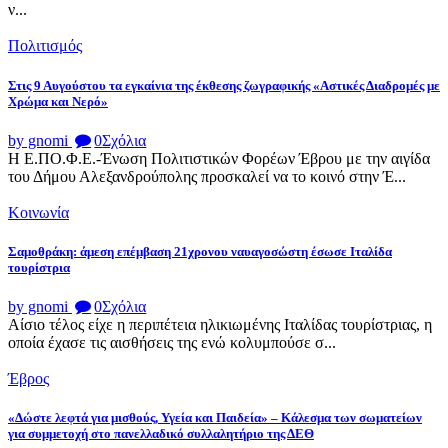
ν...
Πολιτισμός
Στις 9 Αυγούστου τα εγκαίνια της έκθεσης ζωγραφικής «Αστικές Διαδρομές με
Χρώμα και Νερό»
by gnomi
0
Σχόλια
Η Ε.ΠΟ.Φ.Ε.-Ένωση Πολιτιστικών Φορέων Έβρου με την αιγίδα
του Δήμου Αλεξανδρούπολης προσκαλεί να το κοινό στην Έ...
Κοινωνία
Σαμοθράκη: άμεση επέμβαση 21χρονου ναυαγοσώστη έσωσε Ιταλίδα
τουρίστρια
by gnomi
0
Σχόλια
Αίσιο τέλος είχε η περιπέτεια ηλικιωμένης Ιταλίδας τουρίστριας, η
οποία έχασε τις αισθήσεις της ενώ κολυμπούσε σ...
Έβρος
«Δώστε λεφτά για μισθούς, Υγεία και Παιδεία» – Κάλεσμα των σωματείων
για συμμετοχή στο πανελλαδικό συλλαλητήριο της ΔΕΘ