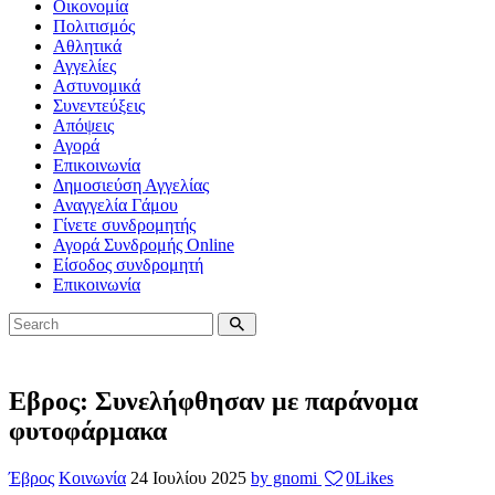
Οικονομία
Πολιτισμός
Αθλητικά
Αγγελίες
Αστυνομικά
Συνεντεύξεις
Απόψεις
Αγορά
Επικοινωνία
Δημοσιεύση Αγγελίας
Αναγγελία Γάμου
Γίνετε συνδρομητής
Αγορά Συνδρομής Online
Είσοδος συνδρομητή
Επικοινωνία
Εβρος: Συνελήφθησαν με παράνομα
φυτοφάρμακα
Έβρος
Κοινωνία
24 Ιουλίου 2025
by gnomi
0
Likes