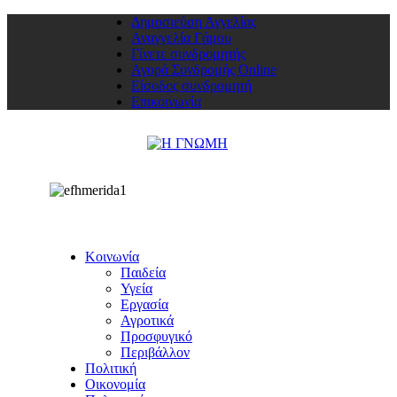
Δημοσιεύση Αγγελίας
Αναγγελία Γάμου
Γίνετε συνδρομητής
Αγορά Συνδρομής Online
Είσοδος συνδρομητή
Επικοινωνία
Κοινωνία
Παιδεία
Υγεία
Εργασία
Αγροτικά
Προσφυγικό
Περιβάλλον
Πολιτική
Οικονομία