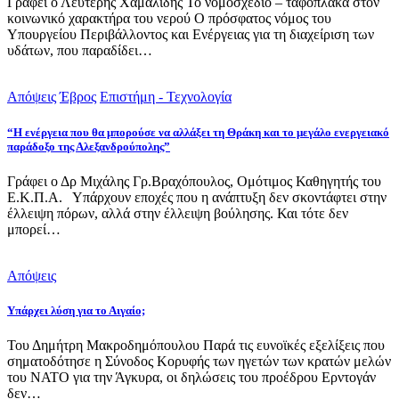
Γράφει ο Λευτέρης Χαμαλίδης Το νομοσχέδιο – ταφόπλακα στον
κοινωνικό χαρακτήρα του νερού Ο πρόσφατος νόμος του
Υπουργείου Περιβάλλοντος και Ενέργειας για τη διαχείριση των
υδάτων, που παραδίδει…
Απόψεις
Έβρος
Επιστήμη - Τεχνολογία
“Η ενέργεια που θα μπορούσε να αλλάξει τη Θράκη και το μεγάλο ενεργειακό
παράδοξο της Αλεξανδρούπολης”
Γράφει ο Δρ Μιχάλης Γρ.Βραχόπουλος, Ομότιμος Καθηγητής του
Ε.Κ.Π.Α. Υπάρχουν εποχές που η ανάπτυξη δεν σκοντάφτει στην
έλλειψη πόρων, αλλά στην έλλειψη βούλησης. Και τότε δεν
μπορεί…
Απόψεις
Υπάρχει λύση για το Αιγαίο;
Του Δημήτρη Μακροδημόπουλου Παρά τις ευνοϊκές εξελίξεις που
σηματοδότησε η Σύνοδος Κορυφής των ηγετών των κρατών μελών
του ΝΑΤΟ για την Άγκυρα, οι δηλώσεις του προέδρου Ερντογάν
δεν…