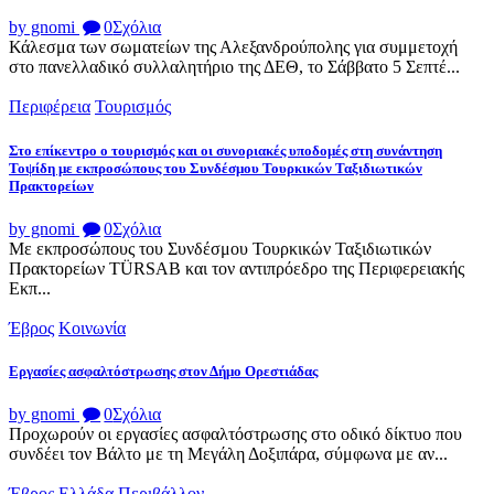
by gnomi
0
Σχόλια
Κάλεσμα των σωματείων της Αλεξανδρούπολης για συμμετοχή
στο πανελλαδικό συλλαλητήριο της ΔΕΘ, το Σάββατο 5 Σεπτέ...
Περιφέρεια
Τουρισμός
Στο επίκεντρο ο τουρισμός και οι συνοριακές υποδομές στη συνάντηση
Τοψίδη με εκπροσώπους του Συνδέσμου Τουρκικών Ταξιδιωτικών
Πρακτορείων
by gnomi
0
Σχόλια
Με εκπροσώπους του Συνδέσμου Τουρκικών Ταξιδιωτικών
Πρακτορείων TÜRSAB και τον αντιπρόεδρο της Περιφερειακής
Εκπ...
Έβρος
Κοινωνία
Εργασίες ασφαλτόστρωσης στον Δήμο Ορεστιάδας
by gnomi
0
Σχόλια
Προχωρούν οι εργασίες ασφαλτόστρωσης στο οδικό δίκτυο που
συνδέει τον Βάλτο με τη Μεγάλη Δοξιπάρα, σύμφωνα με αν...
Έβρος
Ελλάδα
Περιβάλλον