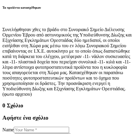
Τα προϊόντα κατασχέθηκαν
Συνελήφθησαν χθες το βράδυ στο Συνοριακό Σημείο Διέλευσης
Ορμενίου Έβρου από αστυνομικούς της Υποδιεύθυνσης Δίωξης και
Εξιχνίασης Εγκλημάτων Ορεστιάδας δύο ημεδαποί, οι οποίοι
εισήλθαν στη Χώρα μας μέσω του εν λόγω Συνοριακού Σημείου
επιβαίνοντας σε Ι.Χ.Ε. αυτοκίνητο με το οποίο όπως διαπιστώθηκε
κατά τη διάρκεια του ελέγχου, μετέφεραν -11- νάιλον συσκευασίες
και -11- πλαστικά δοχεία που περιείχαν συνολικά -11- κιλά και -11-
λίτρα αντίστοιχα φυτοπροστατευτικά προϊόντα που η κυκλοφορία
τους απαγορεύεται στη Χώρα μας. Κατασχέθηκαν οι παραπάνω
ποσότητες φυτοπροστατευτικών προϊόντων και το όχημα που
χρησιμοποίησαν οι δράστες. Την προανάκριση ενεργεί η
Υποδιεύθυνση Δίωξης και Εξιχνίασης Εγκλημάτων Ορεστιάδας.
(φωτο αρχειου)
0 Σχόλιο
Αφήστε ένα σχόλιο
Name