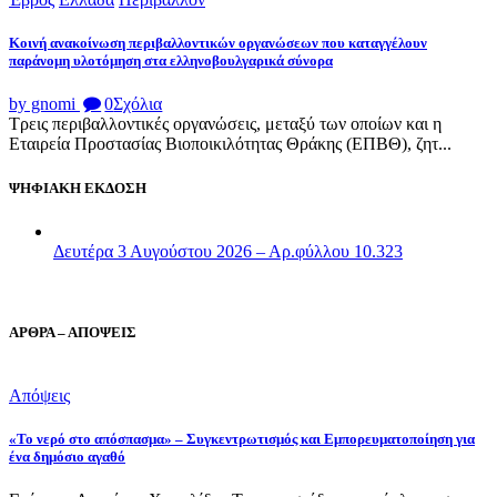
Κοινή ανακοίνωση περιβαλλοντικών οργανώσεων που καταγγέλουν
παράνομη υλοτόμηση στα ελληνοβουλγαρικά σύνορα
by gnomi
0
Σχόλια
Τρεις περιβαλλοντικές οργανώσεις, μεταξύ των οποίων και η
Εταιρεία Προστασίας Βιοποικιλότητας Θράκης (ΕΠΒΘ), ζητ...
ΨΗΦΙΑΚΗ ΕΚΔΟΣΗ
Δευτέρα 3 Αυγούστου 2026 – Αρ.φύλλου 10.323
ΑΡΘΡΑ – ΑΠΟΨΕΙΣ
Απόψεις
«Το νερό στο απόσπασμα» – Συγκεντρωτισμός και Εμπορευματοποίηση για
ένα δημόσιο αγαθό