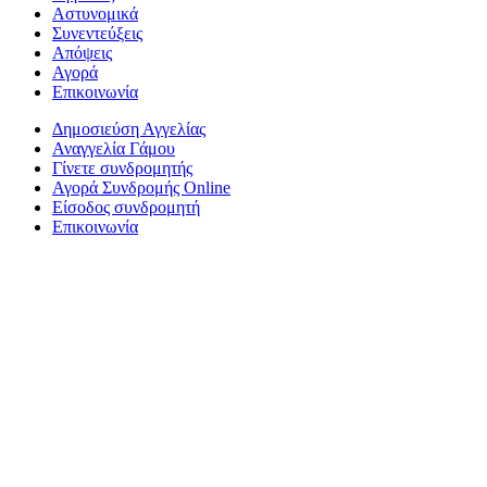
Αστυνομικά
Συνεντεύξεις
Απόψεις
Αγορά
Επικοινωνία
Δημοσιεύση Αγγελίας
Αναγγελία Γάμου
Γίνετε συνδρομητής
Αγορά Συνδρομής Online
Είσοδος συνδρομητή
Επικοινωνία