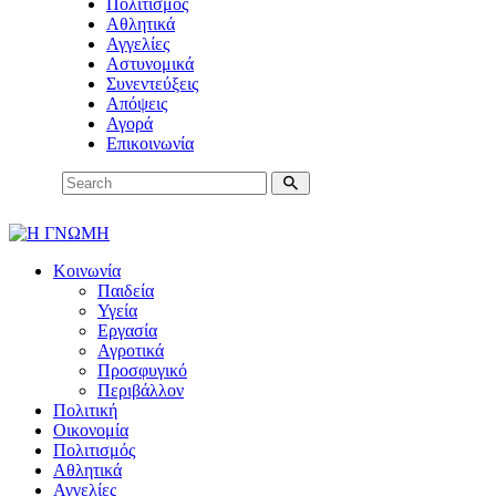
Πολιτισμός
Αθλητικά
Αγγελίες
Αστυνομικά
Συνεντεύξεις
Απόψεις
Αγορά
Επικοινωνία
Κοινωνία
Παιδεία
Υγεία
Εργασία
Αγροτικά
Προσφυγικό
Περιβάλλον
Πολιτική
Οικονομία
Πολιτισμός
Αθλητικά
Αγγελίες