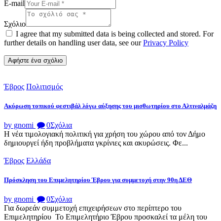
E-mail
Σχόλιο
I agree that my submitted data is being collected and stored. For
further details on handling user data, see our
Privacy Policy
Έβρος
Πολιτισμός
Ακύρωση τοπικού φεστιβάλ λόγω αύξησης του μισθωτηρίου στο Αλτιναλμάζη
by gnomi
0
Σχόλια
Η νέα τιμολογιακή πολιτική για χρήση του χώρου από τον Δήμο
δημιουργεί ήδη προβλήματα γκρίνιες και ακυρώσεις. Φε...
Έβρος
Ελλάδα
Πρόσκληση του Επιμελητηρίου Έβρου για συμμετοχή στην 90η ΔΕΘ
by gnomi
0
Σχόλια
Για δωρεάν συμμετοχή επιχειρήσεων στο περίπτερο του
Επιμελητηρίου Το Επιμελητήριο Έβρου προσκαλεί τα μέλη του