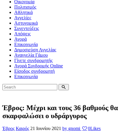
Οικονομία
Πολιτισμός
Αθλητικά
Αγγελίες
Αστυνομικά
Συνεντεύξεις
Απόψεις
Αγορά
Επικοινωνία
Δημοσιεύση Αγγελίας
Αναγγελία Γάμου
Γίνετε συνδρομητής
Αγορά Συνδρομής Online
Είσοδος συνδρομητή
Επικοινωνία
Έβρος: Μέχρι και τους 36 βαθμούς θα
σκαρφαλώσει ο υδράργυρος
Έβρος
Καιρός
21 Ιουνίου 2021
by gnomi
0
Likes