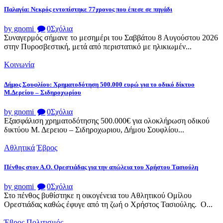
Παλαγία: Νεκρός εντοπίστηκε 77χρονος που έπεσε σε πηγάδι
by gnomi
0
Σχόλια
Συναγερμός σήμανε το μεσημέρι του Σαββάτου 8 Αυγούστου 2026
στην Πυροσβεστική, μετά από περιστατικό με ηλικιωμέν...
Κοινωνία
Δήμος Σουφλίου: Χρηματοδότηση 500.000 ευρώ για το οδικό δίκτυο
Μ.Δερείου – Σιδηροχωρίου
by gnomi
0
Σχόλια
Εξασφάλιση χρηματοδότησης 500.000€ για ολοκλήρωση οδικού
δικτύου Μ. Δερειου – Σιδηροχωριου, Δήμου Σουφλίου...
Αθλητικά
Έβρος
Πένθος στον Α.Ο. Ορεστιάδας για την απώλεια του Χρήστου Τασιούλη
by gnomi
0
Σχόλια
Στο πένθος βυθίστηκε η οικογένεια του Αθλητικού Ομίλου
Ορεστιάδας καθώς έφυγε από τη ζωή ο Χρήστος Τασιούλης. Ο...
Έβρος
Πολιτισμός