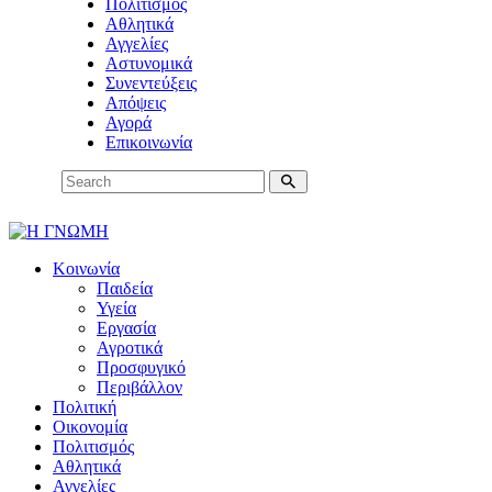
Πολιτισμός
Αθλητικά
Αγγελίες
Αστυνομικά
Συνεντεύξεις
Απόψεις
Αγορά
Επικοινωνία
Κοινωνία
Παιδεία
Υγεία
Εργασία
Αγροτικά
Προσφυγικό
Περιβάλλον
Πολιτική
Οικονομία
Πολιτισμός
Αθλητικά
Αγγελίες