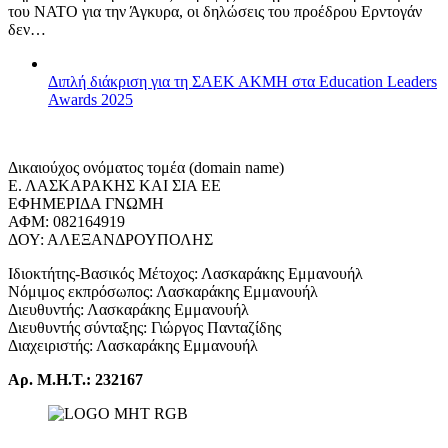
του ΝΑΤΟ για την Άγκυρα, οι δηλώσεις του προέδρου Ερντογάν
δεν…
Διπλή διάκριση για τη ΣΑΕΚ ΑΚΜΗ στα Education Leaders
Awards 2025
Δικαιούχος ονόματος τομέα (domain name)
Ε. ΛΑΣΚΑΡΑΚΗΣ ΚΑΙ ΣΙΑ ΕΕ
ΕΦΗΜΕΡΙΔΑ ΓΝΩΜΗ
ΑΦΜ: 082164919
ΔΟΥ: ΑΛΕΞΑΝΔΡΟΥΠΟΛΗΣ
Ιδιοκτήτης-Βασικός Μέτοχος: Λασκαράκης Εμμανουήλ
Νόμιμος εκπρόσωπος: Λασκαράκης Εμμανουήλ
Διευθυντής: Λασκαράκης Εμμανουήλ
Διευθυντής σύνταξης: Γιώργος Πανταζίδης
Διαχειριστής: Λασκαράκης Εμμανουήλ
Αρ. Μ.Η.Τ.: 232167