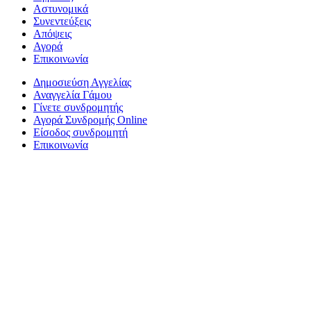
Αστυνομικά
Συνεντεύξεις
Απόψεις
Αγορά
Επικοινωνία
Δημοσιεύση Αγγελίας
Αναγγελία Γάμου
Γίνετε συνδρομητής
Αγορά Συνδρομής Online
Είσοδος συνδρομητή
Επικοινωνία