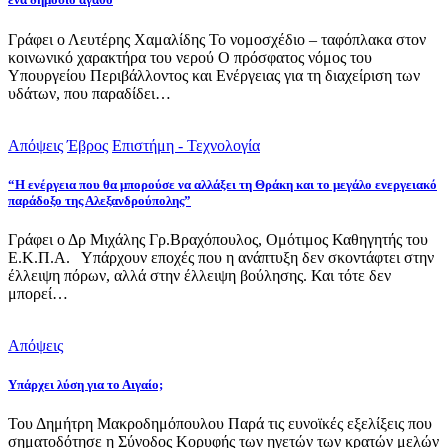
Γράφει ο Λευτέρης Χαμαλίδης Το νομοσχέδιο – ταφόπλακα στον
κοινωνικό χαρακτήρα του νερού Ο πρόσφατος νόμος του
Υπουργείου Περιβάλλοντος και Ενέργειας για τη διαχείριση των
υδάτων, που παραδίδει…
Απόψεις
Έβρος
Επιστήμη - Τεχνολογία
“Η ενέργεια που θα μπορούσε να αλλάξει τη Θράκη και το μεγάλο ενεργειακό
παράδοξο της Αλεξανδρούπολης”
Γράφει ο Δρ Μιχάλης Γρ.Βραχόπουλος, Ομότιμος Καθηγητής του
Ε.Κ.Π.Α. Υπάρχουν εποχές που η ανάπτυξη δεν σκοντάφτει στην
έλλειψη πόρων, αλλά στην έλλειψη βούλησης. Και τότε δεν
μπορεί…
Απόψεις
Υπάρχει λύση για το Αιγαίο;
Του Δημήτρη Μακροδημόπουλου Παρά τις ευνοϊκές εξελίξεις που
σηματοδότησε η Σύνοδος Κορυφής των ηγετών των κρατών μελών