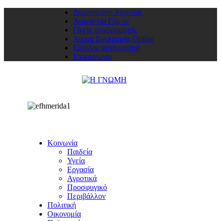
Δημοσιεύση Αγγελίας
Αναγγελία Γάμου
Γίνετε συνδρομητής
Αγορά Συνδρομής Online
Είσοδος συνδρομητή
Επικοινωνία
Κοινωνία
Παιδεία
Υγεία
Εργασία
Αγροτικά
Προσφυγικό
Περιβάλλον
Πολιτική
Οικονομία