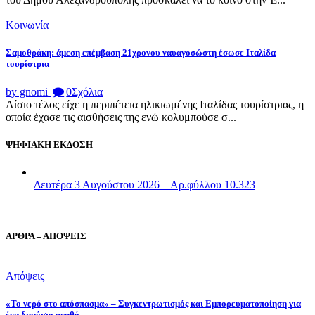
Κοινωνία
Σαμοθράκη: άμεση επέμβαση 21χρονου ναυαγοσώστη έσωσε Ιταλίδα
τουρίστρια
by gnomi
0
Σχόλια
Αίσιο τέλος είχε η περιπέτεια ηλικιωμένης Ιταλίδας τουρίστριας, η
οποία έχασε τις αισθήσεις της ενώ κολυμπούσε σ...
ΨΗΦΙΑΚΗ ΕΚΔΟΣΗ
Δευτέρα 3 Αυγούστου 2026 – Αρ.φύλλου 10.323
ΑΡΘΡΑ – ΑΠΟΨΕΙΣ
Απόψεις
«Το νερό στο απόσπασμα» – Συγκεντρωτισμός και Εμπορευματοποίηση για
ένα δημόσιο αγαθό