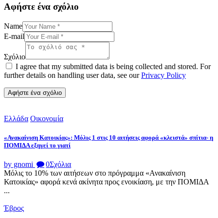
Αφήστε ένα σχόλιο
Name
E-mail
Σχόλιο
I agree that my submitted data is being collected and stored. For
further details on handling user data, see our
Privacy Policy
Ελλάδα
Οικονομία
«Ανακαίνιση Κατοικίας»: Μόλις 1 στις 10 αιτήσεις αφορά «κλειστά» σπίτια- η
ΠΟΜΙΔΑ εξηγεί το γιατί
by gnomi
0
Σχόλια
Μόλις το 10% των αιτήσεων στο πρόγραμμα «Ανακαίνιση
Κατοικίας» αφορά κενά ακίνητα προς ενοικίαση, με την ΠΟΜΙΔΑ
...
Έβρος