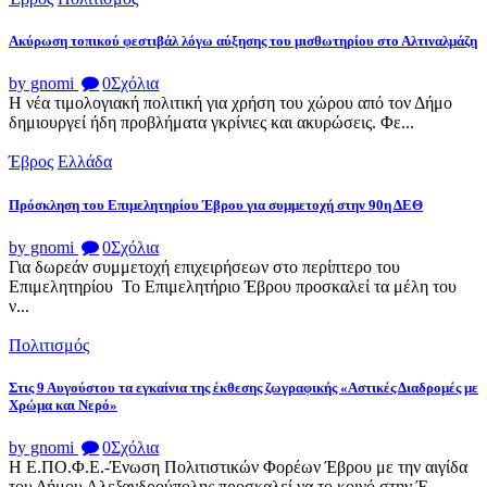
Ακύρωση τοπικού φεστιβάλ λόγω αύξησης του μισθωτηρίου στο Αλτιναλμάζη
by gnomi
0
Σχόλια
Η νέα τιμολογιακή πολιτική για χρήση του χώρου από τον Δήμο
δημιουργεί ήδη προβλήματα γκρίνιες και ακυρώσεις. Φε...
Έβρος
Ελλάδα
Πρόσκληση του Επιμελητηρίου Έβρου για συμμετοχή στην 90η ΔΕΘ
by gnomi
0
Σχόλια
Για δωρεάν συμμετοχή επιχειρήσεων στο περίπτερο του
Επιμελητηρίου Το Επιμελητήριο Έβρου προσκαλεί τα μέλη του
ν...
Πολιτισμός
Στις 9 Αυγούστου τα εγκαίνια της έκθεσης ζωγραφικής «Αστικές Διαδρομές με
Χρώμα και Νερό»
by gnomi
0
Σχόλια
Η Ε.ΠΟ.Φ.Ε.-Ένωση Πολιτιστικών Φορέων Έβρου με την αιγίδα
του Δήμου Αλεξανδρούπολης προσκαλεί να το κοινό στην Έ...