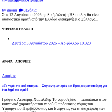
την επικείμενη έκλειψη ηλίου
by gnomi
0
Σχόλια
Στις 12 Αυγούστου 2026 η ολική έκλειψη Ηλίου δεν θα είναι
ουσιαστικά ορατή από την Ελλάδα διευκρινίζει ο Σύλλογο...
ΨΗΦΙΑΚΗ ΕΚΔΟΣΗ
Δευτέρα 3 Αυγούστου 2026 – Αρ.φύλλου 10.323
ΑΡΘΡΑ – ΑΠΟΨΕΙΣ
Απόψεις
«Το νερό στο απόσπασμα» – Συγκεντρωτισμός και Εμπορευματοποίηση για
ένα δημόσιο αγαθό
Γράφει ο Λευτέρης Χαμαλίδης Το νομοσχέδιο – ταφόπλακα στον
κοινωνικό χαρακτήρα του νερού Ο πρόσφατος νόμος του
Υπουργείου Περιβάλλοντος και Ενέργειας για τη διαχείριση των