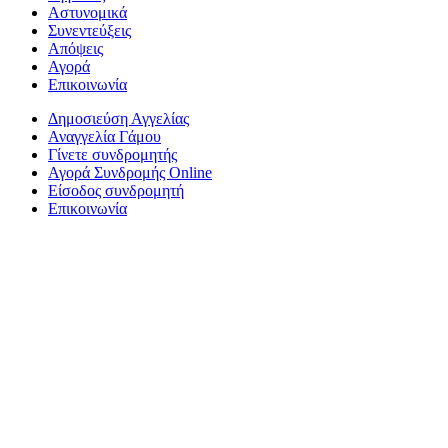
Αστυνομικά
Συνεντεύξεις
Απόψεις
Αγορά
Επικοινωνία
Δημοσιεύση Αγγελίας
Αναγγελία Γάμου
Γίνετε συνδρομητής
Αγορά Συνδρομής Online
Είσοδος συνδρομητή
Επικοινωνία