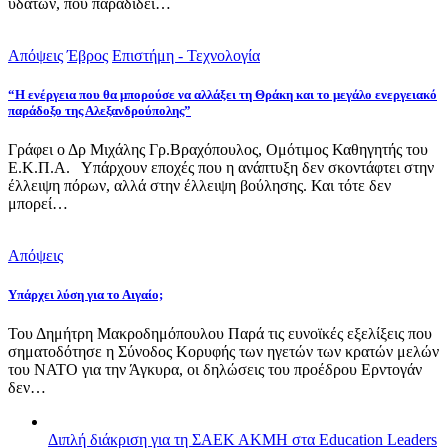
υδάτων, που παραδίδει…
Απόψεις
Έβρος
Επιστήμη - Τεχνολογία
“Η ενέργεια που θα μπορούσε να αλλάξει τη Θράκη και το μεγάλο ενεργειακό
παράδοξο της Αλεξανδρούπολης”
Γράφει ο Δρ Μιχάλης Γρ.Βραχόπουλος, Ομότιμος Καθηγητής του
Ε.Κ.Π.Α. Υπάρχουν εποχές που η ανάπτυξη δεν σκοντάφτει στην
έλλειψη πόρων, αλλά στην έλλειψη βούλησης. Και τότε δεν
μπορεί…
Απόψεις
Υπάρχει λύση για το Αιγαίο;
Του Δημήτρη Μακροδημόπουλου Παρά τις ευνοϊκές εξελίξεις που
σηματοδότησε η Σύνοδος Κορυφής των ηγετών των κρατών μελών
του ΝΑΤΟ για την Άγκυρα, οι δηλώσεις του προέδρου Ερντογάν
δεν…
Διπλή διάκριση για τη ΣΑΕΚ ΑΚΜΗ στα Education Leaders