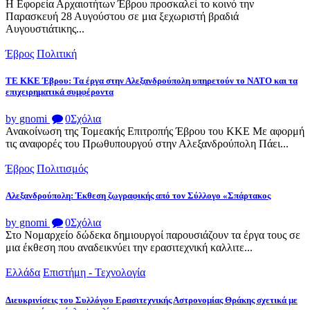
Η Εφορεία Αρχαιοτήτων Έβρου προσκαλεί το κοινό την
Παρασκευή 28 Αυγούστου σε μια ξεχωριστή βραδιά
Αυγουστιάτικης...
Έβρος
Πολιτική
ΤΕ ΚΚΕ Έβρου: Τα έργα στην Αλεξανδρούπολη υπηρετούν το ΝΑΤΟ και τα
επιχειρηματικά συμφέροντα
by gnomi
0
Σχόλια
Ανακοίνωση της Τομεακής Επιτροπής Έβρου του ΚΚΕ Με αφορμή
τις αναφορές του Πρωθυπουργού στην Αλεξανδρούπολη Πάει...
Έβρος
Πολιτισμός
Αλεξανδρούπολη: Έκθεση ζωγραφικής από τον Σύλλογο «Σπάρτακος
by gnomi
0
Σχόλια
Στο Νομαρχείο δώδεκα δημιουργοί παρουσιάζουν τα έργα τους σε
μια έκθεση που αναδεικνύει την ερασιτεχνική καλλιτε...
Ελλάδα
Επιστήμη - Τεχνολογία
Διευκρινίσεις του Συλλόγου Ερασιτεχνικής Αστρονομίας Θράκης σχετικά με