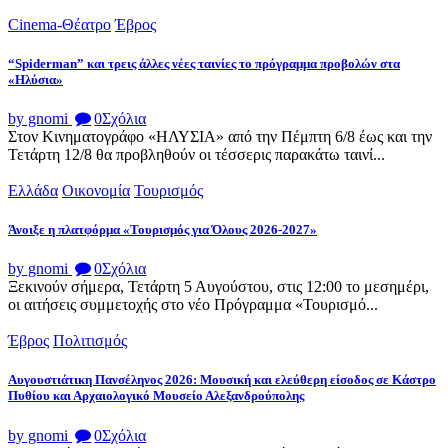
Cinema-Θέατρο
Έβρος
“Spiderman” και τρεις άλλες νέες ταινίες το πρόγραμμα προβολών στα
«Ηλύσια»
by gnomi
0
Σχόλια
Στον Κινηματογράφο «ΗΛΥΣΙΑ» από την Πέμπτη 6/8 έως και την
Τετάρτη 12/8 θα προβληθούν οι τέσσερις παρακάτω ταινί...
Ελλάδα
Οικονομία
Τουρισμός
Άνοιξε η πλατφόρμα «Τουρισμός για Όλους 2026-2027»
by gnomi
0
Σχόλια
Ξεκινούν σήμερα, Τετάρτη 5 Αυγούστου, στις 12:00 το μεσημέρι,
οι αιτήσεις συμμετοχής στο νέο Πρόγραμμα «Τουρισμό...
Έβρος
Πολιτισμός
Αυγουστιάτικη Πανσέληνος 2026: Μουσική και ελεύθερη είσοδος σε Κάστρο
Πυθίου και Αρχαιολογικό Μουσείο Αλεξανδρούπολης
by gnomi
0
Σχόλια