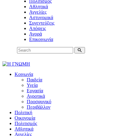
Πολιτισμός
Αθλητικά
Αγγελίες
Αστυνομικά
Συνεντεύξεις
Απόψεις
Αγορά
Επικοινωνία
Κοινωνία
Παιδεία
Υγεία
Εργασία
Αγροτικά
Προσφυγικό
Περιβάλλον
Πολιτική
Οικονομία
Πολιτισμός
Αθλητικά
Αγγελίες