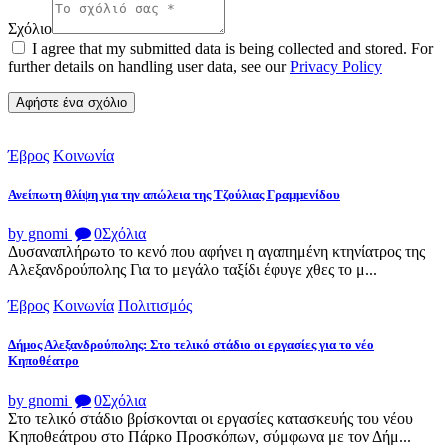
Σχόλιο
I agree that my submitted data is being collected and stored. For
further details on handling user data, see our
Privacy Policy
Έβρος
Κοινωνία
Ανείπωτη θλίψη για την απώλεια της Τζούλιας Γραμμενίδου
by gnomi
0
Σχόλια
Δυσαναπλήρωτο το κενό που αφήνει η αγαπημένη κτηνίατρος της
Αλεξανδρούπολης Για το μεγάλο ταξίδι έφυγε χθες το μ...
Έβρος
Κοινωνία
Πολιτισμός
Δήμος Αλεξανδρούπολης: Στο τελικό στάδιο οι εργασίες για το νέο
Κηποθέατρο
by gnomi
0
Σχόλια
Στο τελικό στάδιο βρίσκονται οι εργασίες κατασκευής του νέου
Κηποθεάτρου στο Πάρκο Προσκόπων, σύμφωνα με τον Δήμ...