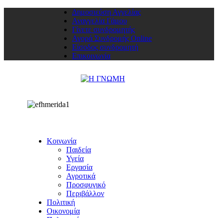
Δημοσιεύση Αγγελίας
Αναγγελία Γάμου
Γίνετε συνδρομητής
Αγορά Συνδρομής Online
Είσοδος συνδρομητή
Επικοινωνία
Κοινωνία
Παιδεία
Υγεία
Εργασία
Αγροτικά
Προσφυγικό
Περιβάλλον
Πολιτική
Οικονομία