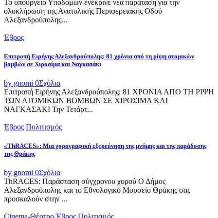
Το υπουργείο Υποδομών ενέκρινε νέα παράταση για την
ολοκλήρωση της Ανατολικής Περιφερειακής Οδού
Αλεξανδρούπολης...
Έβρος
Επιτροπή Ειρήνης Αλεξανδρούπολης: 81 χρόνια από τη ρίψη ατομικών
βομβών σε Χιροσίμα και Ναγκασάκι
by gnomi
0
Σχόλια
Επιτροπή Ειρήνης Αλεξανδρούπολης: 81 ΧΡΟΝΙΑ ΑΠΟ ΤΗ ΡΙΨΗ
ΤΩΝ ΑΤΟΜΙΚΩΝ ΒΟΜΒΩΝ ΣΕ ΧΙΡΟΣΙΜΑ ΚΑΙ
ΝΑΓΚΑΣΑΚΙ Την Τετάρτ...
Έβρος
Πολιτισμός
«ThRACES»: Μια χορογραφική εξερεύνηση της μνήμης και της παράδοσης
της Θράκης
by gnomi
0
Σχόλια
ThRACES: Παράσταση σύγχρονου χορού Ο Δήμος
Αλεξανδρούπολης και το Εθνολογικό Μουσείο Θράκης σας
προσκαλούν στην ...
Cinema-Θέατρο
Έβρος
Πολιτισμός