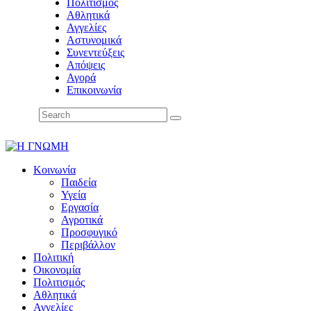
Πολιτισμός
Αθλητικά
Αγγελίες
Αστυνομικά
Συνεντεύξεις
Απόψεις
Αγορά
Επικοινωνία
Κοινωνία
Παιδεία
Υγεία
Εργασία
Αγροτικά
Προσφυγικό
Περιβάλλον
Πολιτική
Οικονομία
Πολιτισμός
Αθλητικά
Αγγελίες