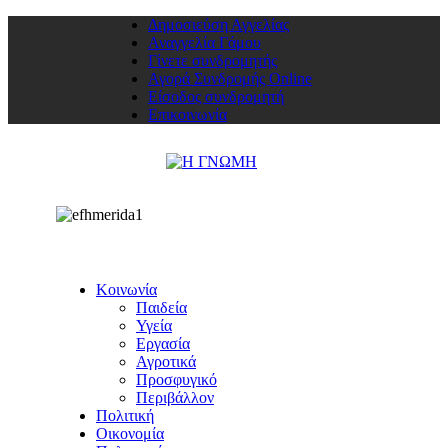
Δημοσιεύση Αγγελίας
Αναγγελία Γάμου
Γίνετε συνδρομητής
Αγορά Συνδρομής Online
Είσοδος συνδρομητή
Επικοινωνία
Κοινωνία
Παιδεία
Υγεία
Εργασία
Αγροτικά
Προσφυγικό
Περιβάλλον
Πολιτική
Οικονομία