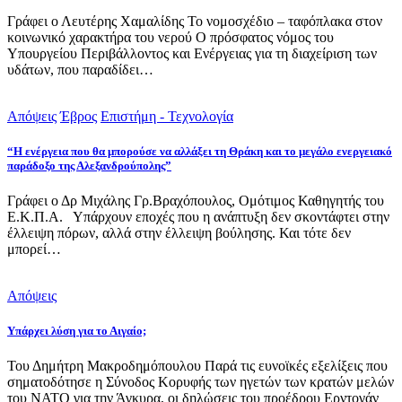
Γράφει ο Λευτέρης Χαμαλίδης Το νομοσχέδιο – ταφόπλακα στον
κοινωνικό χαρακτήρα του νερού Ο πρόσφατος νόμος του
Υπουργείου Περιβάλλοντος και Ενέργειας για τη διαχείριση των
υδάτων, που παραδίδει…
Απόψεις
Έβρος
Επιστήμη - Τεχνολογία
“Η ενέργεια που θα μπορούσε να αλλάξει τη Θράκη και το μεγάλο ενεργειακό
παράδοξο της Αλεξανδρούπολης”
Γράφει ο Δρ Μιχάλης Γρ.Βραχόπουλος, Ομότιμος Καθηγητής του
Ε.Κ.Π.Α. Υπάρχουν εποχές που η ανάπτυξη δεν σκοντάφτει στην
έλλειψη πόρων, αλλά στην έλλειψη βούλησης. Και τότε δεν
μπορεί…
Απόψεις
Υπάρχει λύση για το Αιγαίο;
Του Δημήτρη Μακροδημόπουλου Παρά τις ευνοϊκές εξελίξεις που
σηματοδότησε η Σύνοδος Κορυφής των ηγετών των κρατών μελών
του ΝΑΤΟ για την Άγκυρα, οι δηλώσεις του προέδρου Ερντογάν