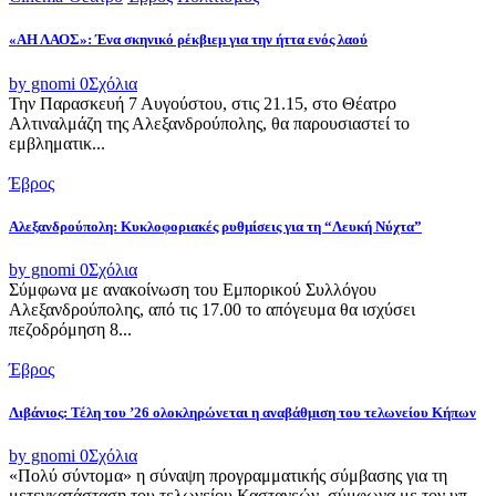
«ΑΗ ΛΑΟΣ»: Ένα σκηνικό ρέκβιεμ για την ήττα ενός λαού
by gnomi
0
Σχόλια
Την Παρασκευή 7 Αυγούστου, στις 21.15, στο Θέατρο
Αλτιναλμάζη της Αλεξανδρούπολης, θα παρουσιαστεί το
εμβληματικ...
Έβρος
Αλεξανδρούπολη: Κυκλοφοριακές ρυθμίσεις για τη “Λευκή Νύχτα”
by gnomi
0
Σχόλια
Σύμφωνα με ανακοίνωση του Εμπορικού Συλλόγου
Αλεξανδρούπολης, από τις 17.00 το απόγευμα θα ισχύσει
πεζοδρόμηση 8...
Έβρος
Λιβάνιος: Τέλη του ’26 ολοκληρώνεται η αναβάθμιση του τελωνείου Κήπων
by gnomi
0
Σχόλια
«Πολύ σύντομα» η σύναψη προγραμματικής σύμβασης για τη
μετεγκατάσταση του τελωνείου Καστανεών, σύμφωνα με τον υπ...