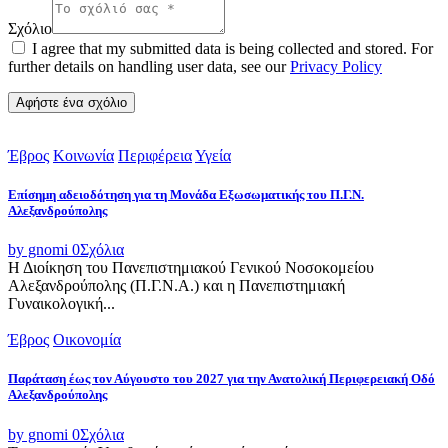
Σχόλιο
I agree that my submitted data is being collected and stored. For
further details on handling user data, see our
Privacy Policy
Έβρος
Κοινωνία
Περιφέρεια
Υγεία
Επίσημη αδειοδότηση για τη Μονάδα Εξωσωματικής του Π.Γ.Ν.
Αλεξανδρούπολης
by gnomi
0
Σχόλια
Η Διοίκηση του Πανεπιστημιακού Γενικού Νοσοκομείου
Αλεξανδρούπολης (Π.Γ.Ν.Α.) και η Πανεπιστημιακή
Γυναικολογική...
Έβρος
Οικονομία
Παράταση έως τον Αύγουστο του 2027 για την Ανατολική Περιφερειακή Οδό
Αλεξανδρούπολης
by gnomi
0
Σχόλια