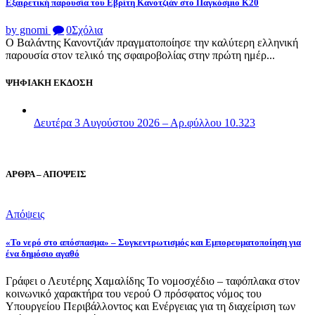
Εξαιρετική παρουσία του Εβρίτη Κανοτζιάν στο Παγκόσμιο Κ20
by gnomi
0
Σχόλια
Ο Βαλάντης Κανοντζιάν πραγματοποίησε την καλύτερη ελληνική
παρουσία στον τελικό της σφαιροβολίας στην πρώτη ημέρ...
ΨΗΦΙΑΚΗ ΕΚΔΟΣΗ
Δευτέρα 3 Αυγούστου 2026 – Αρ.φύλλου 10.323
ΑΡΘΡΑ – ΑΠΟΨΕΙΣ
Απόψεις
«Το νερό στο απόσπασμα» – Συγκεντρωτισμός και Εμπορευματοποίηση για
ένα δημόσιο αγαθό
Γράφει ο Λευτέρης Χαμαλίδης Το νομοσχέδιο – ταφόπλακα στον
κοινωνικό χαρακτήρα του νερού Ο πρόσφατος νόμος του
Υπουργείου Περιβάλλοντος και Ενέργειας για τη διαχείριση των