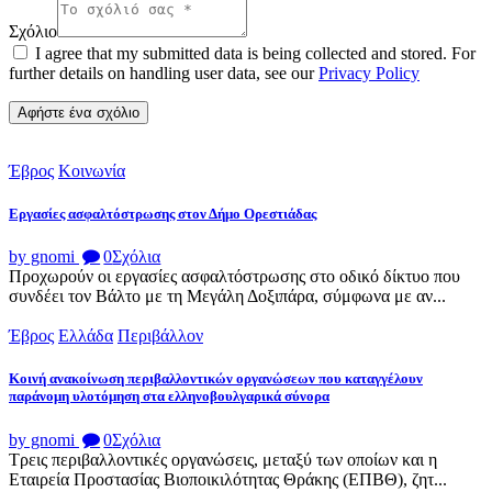
Σχόλιο
I agree that my submitted data is being collected and stored. For
further details on handling user data, see our
Privacy Policy
Έβρος
Κοινωνία
Εργασίες ασφαλτόστρωσης στον Δήμο Ορεστιάδας
by gnomi
0
Σχόλια
Προχωρούν οι εργασίες ασφαλτόστρωσης στο οδικό δίκτυο που
συνδέει τον Βάλτο με τη Μεγάλη Δοξιπάρα, σύμφωνα με αν...
Έβρος
Ελλάδα
Περιβάλλον
Κοινή ανακοίνωση περιβαλλοντικών οργανώσεων που καταγγέλουν
παράνομη υλοτόμηση στα ελληνοβουλγαρικά σύνορα
by gnomi
0
Σχόλια
Τρεις περιβαλλοντικές οργανώσεις, μεταξύ των οποίων και η
Εταιρεία Προστασίας Βιοποικιλότητας Θράκης (ΕΠΒΘ), ζητ...