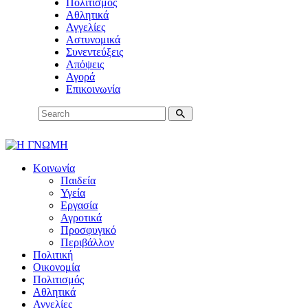
Πολιτισμός
Αθλητικά
Αγγελίες
Αστυνομικά
Συνεντεύξεις
Απόψεις
Αγορά
Επικοινωνία
Κοινωνία
Παιδεία
Υγεία
Εργασία
Αγροτικά
Προσφυγικό
Περιβάλλον
Πολιτική
Οικονομία
Πολιτισμός
Αθλητικά
Αγγελίες