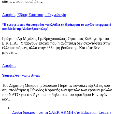
υδάτων, που παραδίδει…
Απόψεις
Έβρος
Επιστήμη - Τεχνολογία
“Η ενέργεια που θα μπορούσε να αλλάξει τη Θράκη και το μεγάλο ενεργειακό
παράδοξο της Αλεξανδρούπολης”
Γράφει ο Δρ Μιχάλης Γρ.Βραχόπουλος, Ομότιμος Καθηγητής του
Ε.Κ.Π.Α. Υπάρχουν εποχές που η ανάπτυξη δεν σκοντάφτει στην
έλλειψη πόρων, αλλά στην έλλειψη βούλησης. Και τότε δεν
μπορεί…
Απόψεις
Υπάρχει λύση για το Αιγαίο;
Του Δημήτρη Μακροδημόπουλου Παρά τις ευνοϊκές εξελίξεις που
σηματοδότησε η Σύνοδος Κορυφής των ηγετών των κρατών μελών
του ΝΑΤΟ για την Άγκυρα, οι δηλώσεις του προέδρου Ερντογάν
δεν…
Διπλή διάκριση για τη ΣΑΕΚ ΑΚΜΗ στα Education Leaders