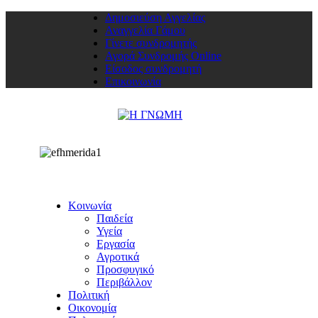
Δημοσιεύση Αγγελίας
Αναγγελία Γάμου
Γίνετε συνδρομητής
Αγορά Συνδρομής Online
Είσοδος συνδρομητή
Επικοινωνία
Κοινωνία
Παιδεία
Υγεία
Εργασία
Αγροτικά
Προσφυγικό
Περιβάλλον
Πολιτική
Οικονομία