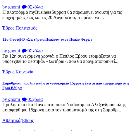
by gnomi
0
Σχόλια
Η πλατφόρμα myBusinessSupport θα παραμείνει ανοικτή για τις
επιχειρήσεις έως και τις 20 Αυγούστου, τι πρέπει να ...
Έβρος
Πολιτισμός
12ο Φεστιβάλ «Σωτήρεια Πέπλου» στον Πέπλο Φερών
by gnomi
0
Σχόλια
Για 12η συνεχόμενη χρονιά, ο Πέπλος Έβρου ετοιμάζεται να
υποδεχθεί το φεστιβάλ «Σωτήρια», που θα πραγματοποιηθεί...
Έβρος
Κοινωνία
Σαμοθράκη: προληπτικά στο νοσοκομείο 15χρονη έπειτα από ταυματισμό στη
Γριά Βάθρα
by gnomi
0
Σχόλια
Προληπτικά στο Πανεπιστημιακό Νοσοκομείο Αλεξανδρούπολης
μεταφέρθηκε 15χρονη μετά τον τραυματισμό της στη Σαμοθρ...
Αθλητικά
Έβρος