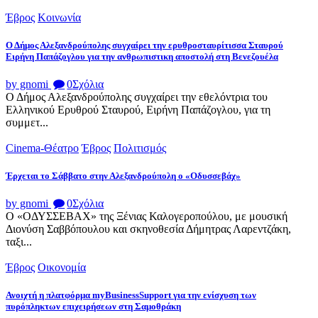
Έβρος
Κοινωνία
Ο Δήμος Αλεξανδρούπολης συγχαίρει την ερυθροσταυρίτισσα Σταυρού
Ειρήνη Παπάζογλου για την ανθρωπιστικη αποστολή στη Βενεζουέλα
by gnomi
0
Σχόλια
Ο Δήμος Αλεξανδρούπολης συγχαίρει την εθελόντρια του
Ελληνικού Ερυθρού Σταυρού, Ειρήνη Παπάζογλου, για τη
συμμετ...
Cinema-Θέατρο
Έβρος
Πολιτισμός
Έρχεται το Σάββατο στην Αλεξανδρούπολη ο «Οδυσσεβάχ»
by gnomi
0
Σχόλια
Ο «ΟΔΥΣΣΕΒΑΧ» της Ξένιας Καλογεροπούλου, με μουσική
Διονύση Σαββόπουλου και σκηνοθεσία Δήμητρας Λαρεντζάκη,
ταξι...
Έβρος
Οικονομία
Ανοιχτή η πλατφόρμα myBusinessSupport για την ενίσχυση των
πυρόπληκτων επιχειρήσεων στη Σαμοθράκη