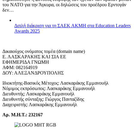
του ΝΑΤΟ για την Άγκυρα, οι δηλώσεις του προέδρου Ερντογάν
δεν…
Διπλή διάκριση για τη ΣΑΕΚ ΑΚΜΗ στα Education Leaders
Awards 2025
Δικαιούχος ονόματος τομέα (domain name)
Ε. ΛΑΣΚΑΡΑΚΗΣ ΚΑΙ ΣΙΑ ΕΕ
ΕΦΗΜΕΡΙΔΑ ΓΝΩΜΗ
ΑΦΜ: 082164919
ΔΟΥ: ΑΛΕΞΑΝΔΡΟΥΠΟΛΗΣ
Ιδιοκτήτης-Βασικός Μέτοχος: Λασκαράκης Εμμανουήλ
Νόμιμος εκπρόσωπος: Λασκαράκης Εμμανουήλ
Διευθυντής: Λασκαράκης Εμμανουήλ
Διευθυντής σύνταξης: Γιώργος Πανταζίδης
Διαχειριστής: Λασκαράκης Εμμανουήλ
Αρ. Μ.Η.Τ.: 232167