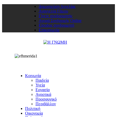
Δημοσιεύση Αγγελίας
Αναγγελία Γάμου
Γίνετε συνδρομητής
Αγορά Συνδρομής Online
Είσοδος συνδρομητή
Επικοινωνία
Κοινωνία
Παιδεία
Υγεία
Εργασία
Αγροτικά
Προσφυγικό
Περιβάλλον
Πολιτική
Οικονομία