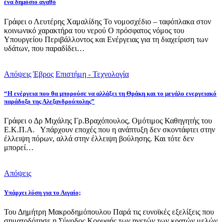
ένα δημόσιο αγαθό
Γράφει ο Λευτέρης Χαμαλίδης Το νομοσχέδιο – ταφόπλακα στον
κοινωνικό χαρακτήρα του νερού Ο πρόσφατος νόμος του
Υπουργείου Περιβάλλοντος και Ενέργειας για τη διαχείριση των
υδάτων, που παραδίδει…
Απόψεις
Έβρος
Επιστήμη - Τεχνολογία
“Η ενέργεια που θα μπορούσε να αλλάξει τη Θράκη και το μεγάλο ενεργειακό
παράδοξο της Αλεξανδρούπολης”
Γράφει ο Δρ Μιχάλης Γρ.Βραχόπουλος, Ομότιμος Καθηγητής του
Ε.Κ.Π.Α. Υπάρχουν εποχές που η ανάπτυξη δεν σκοντάφτει στην
έλλειψη πόρων, αλλά στην έλλειψη βούλησης. Και τότε δεν
μπορεί…
Απόψεις
Υπάρχει λύση για το Αιγαίο;
Του Δημήτρη Μακροδημόπουλου Παρά τις ευνοϊκές εξελίξεις που
σηματοδότησε η Σύνοδος Κορυφής των ηγετών των κρατών μελών