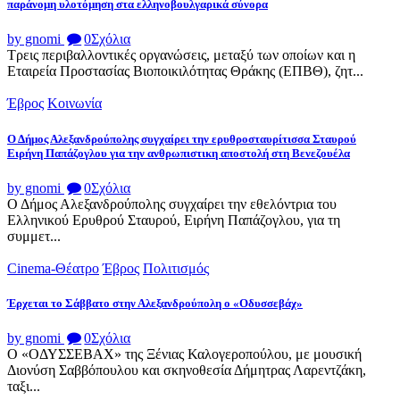
παράνομη υλοτόμηση στα ελληνοβουλγαρικά σύνορα
by gnomi
0
Σχόλια
Τρεις περιβαλλοντικές οργανώσεις, μεταξύ των οποίων και η
Εταιρεία Προστασίας Βιοποικιλότητας Θράκης (ΕΠΒΘ), ζητ...
Έβρος
Κοινωνία
Ο Δήμος Αλεξανδρούπολης συγχαίρει την ερυθροσταυρίτισσα Σταυρού
Ειρήνη Παπάζογλου για την ανθρωπιστικη αποστολή στη Βενεζουέλα
by gnomi
0
Σχόλια
Ο Δήμος Αλεξανδρούπολης συγχαίρει την εθελόντρια του
Ελληνικού Ερυθρού Σταυρού, Ειρήνη Παπάζογλου, για τη
συμμετ...
Cinema-Θέατρο
Έβρος
Πολιτισμός
Έρχεται το Σάββατο στην Αλεξανδρούπολη ο «Οδυσσεβάχ»
by gnomi
0
Σχόλια
Ο «ΟΔΥΣΣΕΒΑΧ» της Ξένιας Καλογεροπούλου, με μουσική
Διονύση Σαββόπουλου και σκηνοθεσία Δήμητρας Λαρεντζάκη,
ταξι...