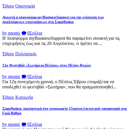
Έβρος
Οικονομία
Ανοιχτή η πλατφόρμα myBusinessSupport για την ενίσχυση των
πυρόπληκτων επιχειρήσεων στη Σαμοθράκη
by gnomi
0
Σχόλια
Η πλατφόρμα myBusinessSupport θα παραμείνει ανοικτή για τις
επιχειρήσεις έως και τις 20 Αυγούστου, τι πρέπει να ...
Έβρος
Πολιτισμός
12ο Φεστιβάλ «Σωτήρεια Πέπλου» στον Πέπλο Φερών
by gnomi
0
Σχόλια
Για 12η συνεχόμενη χρονιά, ο Πέπλος Έβρου ετοιμάζεται να
υποδεχθεί το φεστιβάλ «Σωτήρια», που θα πραγματοποιηθεί...
Έβρος
Κοινωνία
Σαμοθράκη: προληπτικά στο νοσοκομείο 15χρονη έπειτα από ταυματισμό στη
Γριά Βάθρα
by gnomi
0
Σχόλια