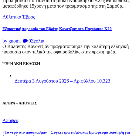
Προληπτικά στο Πανεπιστημιακό Νοσοκομείο Αλεξανδρούπολης
μεταφέρθηκε 15χρονη μετά τον τραυματισμό της στη Σαμοθρ...
Αθλητικά
Έβρος
Εξαιρετική παρουσία του Εβρίτη Κανοτζιάν στο Παγκόσμιο Κ20
by gnomi
0
Σχόλια
Ο Βαλάντης Κανοντζιάν πραγματοποίησε την καλύτερη ελληνική
παρουσία στον τελικό της σφαιροβολίας στην πρώτη ημέρ...
ΨΗΦΙΑΚΗ ΕΚΔΟΣΗ
Δευτέρα 3 Αυγούστου 2026 – Αρ.φύλλου 10.323
ΑΡΘΡΑ – ΑΠΟΨΕΙΣ
Απόψεις
«Το νερό στο απόσπασμα» – Συγκεντρωτισμός και Εμπορευματοποίηση για