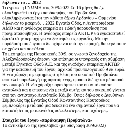
δήλωναν το … 2022
Τι έγραφε η ΓΝΩΜΗ στις 30/9/2022:Σε 16 μήνες θα έχει
ολοκληρωθεί το έργο παράκαμψης του Προβατώνα,
ολοκληρώνοντας έτσι τον κάθετο άξονα Αρδανίου – Ορμενίου
δήλωναν το μακρινό… 2022 Εγνατία Οδός, η Αντιπεριφέρεια
ΑΜΘ και η ανάδοχος εταιρεία σε ειδική παρουσίαση που
πραγματοποιήθηκε. Η ανάδοχος εταιρεία ΑΚΤΩΡ θα εγκατασταθεί
άμεσα στην περιοχή για να ξεκινήσει τις εργασίες. Με την
παράδοση του έργου οι διερχόμενοι από την περιοχή, θα κερδίσουν
σε χρόνο και ασφάλεια.
Το μεσημέρι της Παρασκευής 30/9, σε γνωστό ξενοδοχείο της
Αλεξανδρούπολης έπεσαν και επίσημα οι υπογραφές στη σύμβαση
μεταξύ Εγνατίας Οδού Α.Ε. και της αναδόχου εταιρείας ΑΚΤΩΡ
για την κατασκευή του έργου, αρχικού προϋπολογισμού 9 εκ ευρώ.
Η νέα χάραξη της αρτηρίας στη θέση του οικισμού Προβατώνα
αποτελεί παραλλαγή της υφιστάμενης, η οποία διέρχεται μέσα από
τον οικισμό. Η νέα χάραξη παρακάμπτει τον οικισμό από τα
ανατολικά και η επικοινωνία μεταξύ αυτής και του οικισμού γίνεται
από τον αντίστοιχο Ανισόπεδο Κόμβο. Όπως δήλωσε ο Διευθύνων
Σύμβουλος της Εγνατίας Οδού Κωνσταντίνος Κουτσούκος,
ξεμπλοκάρει μετά από μια δεκαετία ένα σημαντικό έργο που θα
καταστήσει τις μετακινήσεις ασφαλέστερες και ταχύτερες.
Στοιχεία του έργου «παράκαμψη Προβατώνα»
Το αντικείμενο της εργολαβίας (με υπογραφή 30/9/2022)