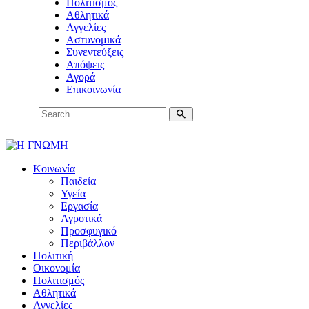
Πολιτισμός
Αθλητικά
Αγγελίες
Αστυνομικά
Συνεντεύξεις
Απόψεις
Αγορά
Επικοινωνία
Κοινωνία
Παιδεία
Υγεία
Εργασία
Αγροτικά
Προσφυγικό
Περιβάλλον
Πολιτική
Οικονομία
Πολιτισμός
Αθλητικά
Αγγελίες