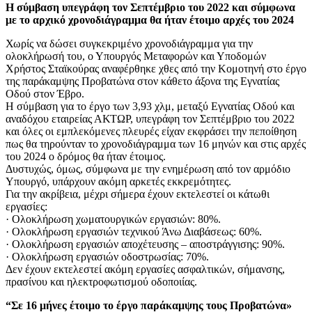
Η σύμβαση υπεγράφη τον Σεπτέμβριο του 2022 και σύμφωνα
με το αρχικό χρονοδιάγραμμα θα ήταν έτοιμο αρχές του 2024
Χωρίς να δώσει συγκεκριμένο χρονοδιάγραμμα για την
ολοκλήρωσή του, ο Υπουργός Μεταφορών και Υποδομών
Χρήστος Σταϊκούρας αναφέρθηκε χθες από την Κομοτηνή στο έργο
της παράκαμψης Προβατώνα στον κάθετο άξονα της Εγνατίας
Οδού στον Έβρο.
Η σύμβαση για το έργο των 3,93 χλμ, μεταξύ Εγνατίας Οδού και
αναδόχου εταιρείας ΑΚΤΩΡ, υπεγράφη τον Σεπτέμβριο του 2022
και όλες οι εμπλεκόμενες πλευρές είχαν εκφράσει την πεποίθηση
πως θα τηρούνταν το χρονοδιάγραμμα των 16 μηνών και στις αρχές
του 2024 ο δρόμος θα ήταν έτοιμος.
Δυστυχώς, όμως, σύμφωνα με την ενημέρωση από τον αρμόδιο
Υπουργό, υπάρχουν ακόμη αρκετές εκκρεμότητες.
Για την ακρίβεια, μέχρι σήμερα έχουν εκτελεστεί οι κάτωθι
εργασίες:
· Ολοκλήρωση χωματουργικών εργασιών: 80%.
· Ολοκλήρωση εργασιών τεχνικού Άνω Διαβάσεως: 60%.
· Ολοκλήρωση εργασιών αποχέτευσης – αποστράγγισης: 90%.
· Ολοκλήρωση εργασιών οδοστρωσίας: 70%.
Δεν έχουν εκτελεστεί ακόμη εργασίες ασφαλτικών, σήμανσης,
πρασίνου και ηλεκτροφωτισμού οδοποιίας.
“Σε 16 μήνες έτοιμο το έργο παράκαμψης τους Προβατώνα»