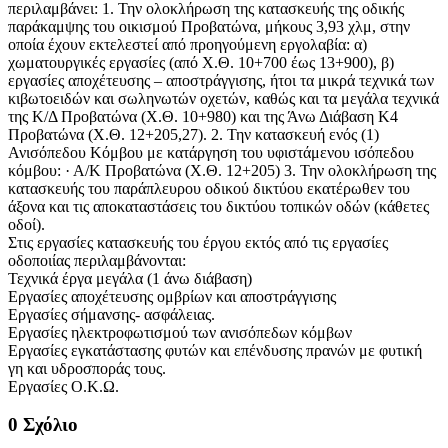
περιλαμβάνει: 1. Την ολοκλήρωση της κατασκευής της οδικής
παράκαμψης του οικισμού Προβατώνα, μήκους 3,93 χλμ, στην
οποία έχουν εκτελεστεί από προηγούμενη εργολαβία: α)
χωματουργικές εργασίες (από Χ.Θ. 10+700 έως 13+900), β)
εργασίες αποχέτευσης – αποστράγγισης, ήτοι τα μικρά τεχνικά των
κιβωτοειδών και σωληνωτών οχετών, καθώς και τα μεγάλα τεχνικά
της Κ/Δ Προβατώνα (Χ.Θ. 10+980) και της Άνω Διάβαση Κ4
Προβατώνα (Χ.Θ. 12+205,27). 2. Την κατασκευή ενός (1)
Ανισόπεδου Κόμβου με κατάργηση του υφιστάμενου ισόπεδου
κόμβου: · Α/Κ Προβατώνα (Χ.Θ. 12+205) 3. Την ολοκλήρωση της
κατασκευής του παράπλευρου οδικού δικτύου εκατέρωθεν του
άξονα και τις αποκαταστάσεις του δικτύου τοπικών οδών (κάθετες
οδοί).
Στις εργασίες κατασκευής του έργου εκτός από τις εργασίες
οδοποιίας περιλαμβάνονται:
Τεχνικά έργα μεγάλα (1 άνω διάβαση)
Εργασίες αποχέτευσης ομβρίων και αποστράγγισης
Εργασίες σήμανσης- ασφάλειας.
Εργασίες ηλεκτροφωτισμού των ανισόπεδων κόμβων
Εργασίες εγκατάστασης φυτών και επένδυσης πρανών με φυτική
γη και υδροσποράς τους.
Εργασίες Ο.Κ.Ω.
0 Σχόλιο