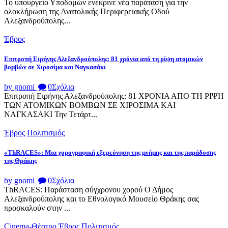
Το υπουργείο Υποδομών ενέκρινε νέα παράταση για την
ολοκλήρωση της Ανατολικής Περιφερειακής Οδού
Αλεξανδρούπολης...
Έβρος
Επιτροπή Ειρήνης Αλεξανδρούπολης: 81 χρόνια από τη ρίψη ατομικών
βομβών σε Χιροσίμα και Ναγκασάκι
by gnomi
0
Σχόλια
Επιτροπή Ειρήνης Αλεξανδρούπολης: 81 ΧΡΟΝΙΑ ΑΠΟ ΤΗ ΡΙΨΗ
ΤΩΝ ΑΤΟΜΙΚΩΝ ΒΟΜΒΩΝ ΣΕ ΧΙΡΟΣΙΜΑ ΚΑΙ
ΝΑΓΚΑΣΑΚΙ Την Τετάρτ...
Έβρος
Πολιτισμός
«ThRACES»: Μια χορογραφική εξερεύνηση της μνήμης και της παράδοσης
της Θράκης
by gnomi
0
Σχόλια
ThRACES: Παράσταση σύγχρονου χορού Ο Δήμος
Αλεξανδρούπολης και το Εθνολογικό Μουσείο Θράκης σας
προσκαλούν στην ...
Cinema-Θέατρο
Έβρος
Πολιτισμός