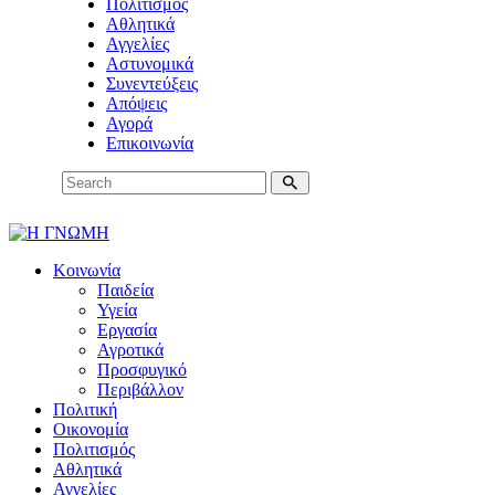
Πολιτισμός
Αθλητικά
Αγγελίες
Αστυνομικά
Συνεντεύξεις
Απόψεις
Αγορά
Επικοινωνία
Κοινωνία
Παιδεία
Υγεία
Εργασία
Αγροτικά
Προσφυγικό
Περιβάλλον
Πολιτική
Οικονομία
Πολιτισμός
Αθλητικά
Αγγελίες