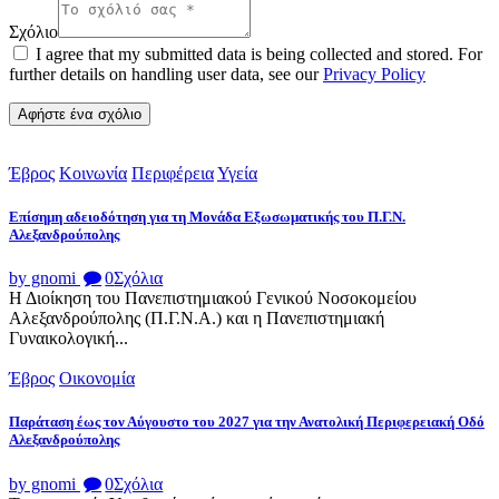
Σχόλιο
I agree that my submitted data is being collected and stored. For
further details on handling user data, see our
Privacy Policy
Έβρος
Κοινωνία
Περιφέρεια
Υγεία
Επίσημη αδειοδότηση για τη Μονάδα Εξωσωματικής του Π.Γ.Ν.
Αλεξανδρούπολης
by gnomi
0
Σχόλια
Η Διοίκηση του Πανεπιστημιακού Γενικού Νοσοκομείου
Αλεξανδρούπολης (Π.Γ.Ν.Α.) και η Πανεπιστημιακή
Γυναικολογική...
Έβρος
Οικονομία
Παράταση έως τον Αύγουστο του 2027 για την Ανατολική Περιφερειακή Οδό
Αλεξανδρούπολης
by gnomi
0
Σχόλια