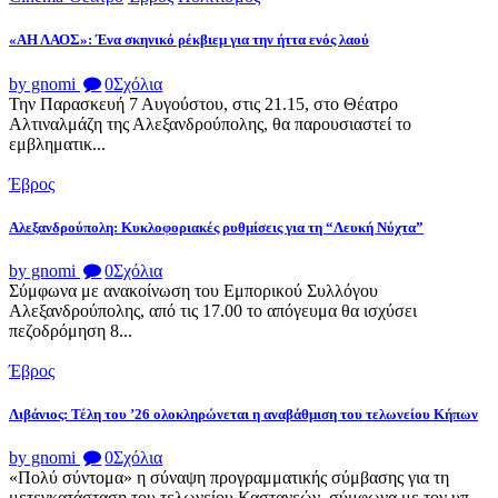
«ΑΗ ΛΑΟΣ»: Ένα σκηνικό ρέκβιεμ για την ήττα ενός λαού
by gnomi
0
Σχόλια
Την Παρασκευή 7 Αυγούστου, στις 21.15, στο Θέατρο
Αλτιναλμάζη της Αλεξανδρούπολης, θα παρουσιαστεί το
εμβληματικ...
Έβρος
Αλεξανδρούπολη: Κυκλοφοριακές ρυθμίσεις για τη “Λευκή Νύχτα”
by gnomi
0
Σχόλια
Σύμφωνα με ανακοίνωση του Εμπορικού Συλλόγου
Αλεξανδρούπολης, από τις 17.00 το απόγευμα θα ισχύσει
πεζοδρόμηση 8...
Έβρος
Λιβάνιος: Τέλη του ’26 ολοκληρώνεται η αναβάθμιση του τελωνείου Κήπων
by gnomi
0
Σχόλια
«Πολύ σύντομα» η σύναψη προγραμματικής σύμβασης για τη
μετεγκατάσταση του τελωνείου Καστανεών, σύμφωνα με τον υπ...