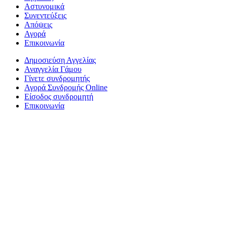
Αστυνομικά
Συνεντεύξεις
Απόψεις
Αγορά
Επικοινωνία
Δημοσιεύση Αγγελίας
Αναγγελία Γάμου
Γίνετε συνδρομητής
Αγορά Συνδρομής Online
Είσοδος συνδρομητή
Επικοινωνία