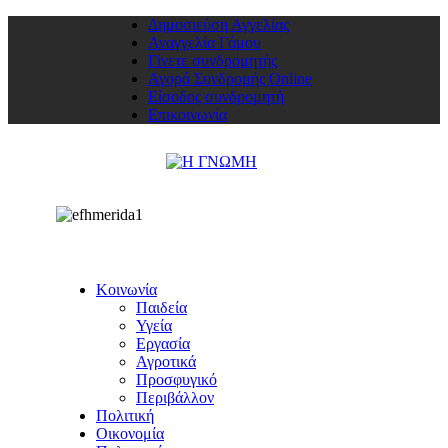
Δημοσιεύση Αγγελίας
Αναγγελία Γάμου
Γίνετε συνδρομητής
Αγορά Συνδρομής Online
Είσοδος συνδρομητή
Επικοινωνία
Κοινωνία
Παιδεία
Υγεία
Εργασία
Αγροτικά
Προσφυγικό
Περιβάλλον
Πολιτική
Οικονομία