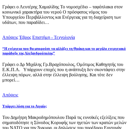
Γράφει ο Λευτέρης Χαμαλίδης Το νομοσχέδιο – ταφόπλακα στον
κοινωνικό χαρακτήρα του νερού Ο πρόσφατος νόμος του
Υπουργείου Περιβάλλοντος και Ενέργειας για τη διαχείριση των
υδάτων, που παραδίδει…
Απόψεις
Έβρος
Επιστήμη - Τεχνολογία
“Η ενέργεια που θα μπορούσε να αλλάξει τη Θράκη και το μεγάλο ενεργειακό
παράδοξο της Αλεξανδρούπολης”
Γράφει ο Δρ Μιχάλης Γρ.Βραχόπουλος, Ομότιμος Καθηγητής του
Ε.Κ.Π.Α. Υπάρχουν εποχές που η ανάπτυξη δεν σκοντάφτει στην
έλλειψη πόρων, αλλά στην έλλειψη βούλησης. Και τότε δεν
μπορεί…
Απόψεις
Υπάρχει λύση για το Αιγαίο;
Του Δημήτρη Μακροδημόπουλου Παρά τις ευνοϊκές εξελίξεις που
σηματοδότησε η Σύνοδος Κορυφής των ηγετών των κρατών μελών
του ΝΑΤΟ για την Άγκυρα, οι δηλώσεις του προέδρου Ερντογάν