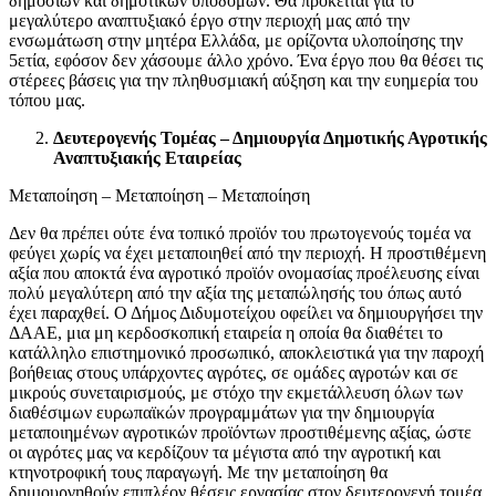
δημόσιων και δημοτικών υποδομών. Θα πρόκειται για το
μεγαλύτερο αναπτυξιακό έργο στην περιοχή μας από την
ενσωμάτωση στην μητέρα Ελλάδα, με ορίζοντα υλοποίησης την
5ετία, εφόσον δεν χάσουμε άλλο χρόνο. Ένα έργο που θα θέσει τις
στέρεες βάσεις για την πληθυσμιακή αύξηση και την ευημερία του
τόπου μας.
Δευτερογενής Τομέας – Δημιουργία Δημοτικής Αγροτικής
Αναπτυξιακής Εταιρείας
Μεταποίηση – Μεταποίηση – Μεταποίηση
Δεν θα πρέπει ούτε ένα τοπικό προϊόν του πρωτογενούς τομέα να
φεύγει χωρίς να έχει μεταποιηθεί από την περιοχή. Η προστιθέμενη
αξία που αποκτά ένα αγροτικό προϊόν ονομασίας προέλευσης είναι
πολύ μεγαλύτερη από την αξία της μεταπώλησής του όπως αυτό
έχει παραχθεί. Ο Δήμος Διδυμοτείχου οφείλει να δημιουργήσει την
ΔΑΑΕ, μια μη κερδοσκοπική εταιρεία η οποία θα διαθέτει το
κατάλληλο επιστημονικό προσωπικό, αποκλειστικά για την παροχή
βοήθειας στους υπάρχοντες αγρότες, σε ομάδες αγροτών και σε
μικρούς συνεταιρισμούς, με στόχο την εκμετάλλευση όλων των
διαθέσιμων ευρωπαϊκών προγραμμάτων για την δημιουργία
μεταποιημένων αγροτικών προϊόντων προστιθέμενης αξίας, ώστε
οι αγρότες μας να κερδίζουν τα μέγιστα από την αγροτική και
κτηνοτροφική τους παραγωγή. Με την μεταποίηση θα
δημιουργηθούν επιπλέον θέσεις εργασίας στον δευτερογενή τομέα