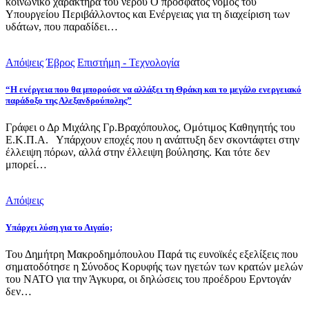
κοινωνικό χαρακτήρα του νερού Ο πρόσφατος νόμος του
Υπουργείου Περιβάλλοντος και Ενέργειας για τη διαχείριση των
υδάτων, που παραδίδει…
Απόψεις
Έβρος
Επιστήμη - Τεχνολογία
“Η ενέργεια που θα μπορούσε να αλλάξει τη Θράκη και το μεγάλο ενεργειακό
παράδοξο της Αλεξανδρούπολης”
Γράφει ο Δρ Μιχάλης Γρ.Βραχόπουλος, Ομότιμος Καθηγητής του
Ε.Κ.Π.Α. Υπάρχουν εποχές που η ανάπτυξη δεν σκοντάφτει στην
έλλειψη πόρων, αλλά στην έλλειψη βούλησης. Και τότε δεν
μπορεί…
Απόψεις
Υπάρχει λύση για το Αιγαίο;
Του Δημήτρη Μακροδημόπουλου Παρά τις ευνοϊκές εξελίξεις που
σηματοδότησε η Σύνοδος Κορυφής των ηγετών των κρατών μελών
του ΝΑΤΟ για την Άγκυρα, οι δηλώσεις του προέδρου Ερντογάν
δεν…