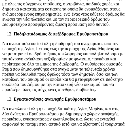
με όλες τις σύγχρονες υποδομές, σιντριβάνια, παιδικές χαρές και
δημοτικά καταστήματα εστίασης τα οποία θα ενοικιάζονται στους
ενδιαφερόμενους επιχειρηματίες, ενώ ένας νέος κάθετος δρόμος θα
ενώσει την νέα πλατεία και με τον περιφερειακό δρόμο του
Διδυμοτείχου προσφέροντας άμεση πρόσβαση από παντού.
Ποδηλατόδρομος & πεζόδρομος Ερυθροποτάμου
Να ανακατασκευαστεί όλη η διαδρομή του αναχώματος από την
περιοχή της Αγίας Πέτρας έως την περιοχή της Αγίας Μαρίνας και
να μετατραπεί σε δρόμο ήπιας κυκλοφορίας και ποδηλατόδρομο με
ταυτόχρονη ανάπλαση πεζοδρομίων με φωτισμό, παγκάκια και
περίπτερα σε όλο το μήκος της διαδρομής. Ο αυθαίρετος οικισμός
Ρομά που δημιουργήθηκε στα αναχώματα τα τελευταία χρόνια
πρέπει να διαλυθεί προς όφελος τόσο των δημοτών όσο και των
κατοίκων του οικισμού οι οποίοι και θα μεταφερθούν σε ιδιόκτητο
οικόπεδο του Δήμου με την κατασκευή νέου οικισμού που θα
προσφέρει όλες τις σύγχρονες συνθήκες διαβίωσης.
Εγκαταστάσεις αναψυχής Ερυθροποτάμου
Να αναπλαστεί όλη η περιοχή δυτικά της Αγίας Μαρίνας και στις
δύο όχθες του Ερυθροποτάμου με δημιουργία χώρων αναψυχής,
περιπάτου, εγκαταστάσεων κωπηλασίας κ.α. ώστε να ενταχθεί
αρμονικά το ποτάμι στον αστικό ιστό και να αξιοποιηθεί τουριστικά