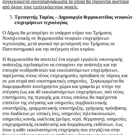
συγκεκριμένα χρονοδιαγράμματα τα οποία θα τηρούνται αυστηρά
από όλους τους εμπλεκόμενους φορείς.
Τριτογενής Τομέας – Δημιουργία θερμοκοιτίδας νεοφυών
επιχειρήσεων τεχνολογίας
Ο Δήμος θα μετατρέψει το υπάρχον κτίριο του Τμήματος
Νοσηλευτικής σε θερμοκοιτίδα νεοφυών επιχειρήσεων
τεχνολογίας, μετά φυσικά την μετατροπή του Τμήματος σε
Πανεπιστημιακό και την ανέγερση νέου κτιρίου.
Η θερμοκοιτίδα θα αποτελεί ένα ισχυρό εργαλείο οικονομικής
ανάπτυξης σχεδιασμένο να επιταχύνει την ανάπτυξη και την
επιτυχία νεοϊδρυθεισών και εκκολαπτόμενων επιχειρήσεων,
παρέχοντας στους νέους επιχειρηματίες πρόσβαση σε πόρους και
σε μια σειρά από υποστηρικτικές υπηρεσίες. Συγκεκριμένα θα
διαμορφωθούν κοινόχρηστοι χώροι και γραφεία με στόχο την
στέγαση έως και 40 εκκολαπτόμενων επιχειρήσεων, από νέους
επιστήμονες της περιοχής μας στους οποίους θα παρέχονται
επιπλέον της στέγασης και υπηρεσίες συμβουλευτικής
υποστήριξης, γραμματειακής υποστήριξης, γρήγορης πρόσβασης
στο διαδίκτυο με οπτικές ίνες, υπηρεσίες τηλεπικοινωνιών,
υπηρεσίες κοινής ωφέλειας (ρεύμα, νερό, θέρμανση), υπηρεσίες
επιχειρηματικής εκπαίδευσης και διοργάνωσης εκθέσεων, έως
ότου η κάθε εκκολαπτόμενη επιχείρηση που στεγάζεται στην