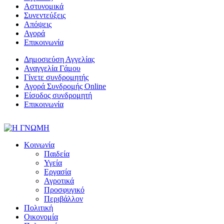
Αστυνομικά
Συνεντεύξεις
Απόψεις
Αγορά
Επικοινωνία
Δημοσιεύση Αγγελίας
Αναγγελία Γάμου
Γίνετε συνδρομητής
Αγορά Συνδρομής Online
Είσοδος συνδρομητή
Επικοινωνία
Κοινωνία
Παιδεία
Υγεία
Εργασία
Αγροτικά
Προσφυγικό
Περιβάλλον
Πολιτική
Οικονομία