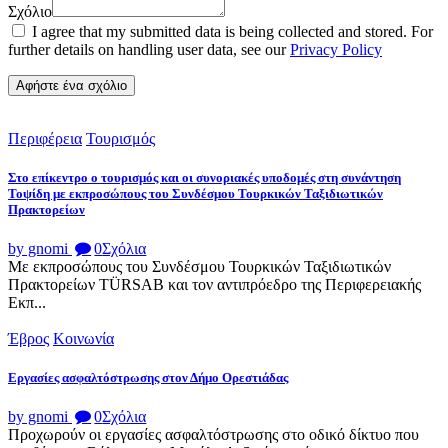
Σχόλιο
I agree that my submitted data is being collected and stored. For
further details on handling user data, see our
Privacy Policy
Περιφέρεια
Τουρισμός
Στο επίκεντρο ο τουρισμός και οι συνοριακές υποδομές στη συνάντηση
Τοψίδη με εκπροσώπους του Συνδέσμου Τουρκικών Ταξιδιωτικών
Πρακτορείων
by gnomi
0
Σχόλια
Με εκπροσώπους του Συνδέσμου Τουρκικών Ταξιδιωτικών
Πρακτορείων TÜRSAB και τον αντιπρόεδρο της Περιφερειακής
Εκπ...
Έβρος
Κοινωνία
Εργασίες ασφαλτόστρωσης στον Δήμο Ορεστιάδας
by gnomi
0
Σχόλια
Προχωρούν οι εργασίες ασφαλτόστρωσης στο οδικό δίκτυο που