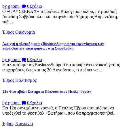
by gnomi
0
Σχόλια
Ο «ΟΔΥΣΣΕΒΑΧ» της Ξένιας Καλογεροπούλου, με μουσική
Διονύση Σαββόπουλου και σκηνοθεσία Δήμητρας Λαρεντζάκη,
ταξι...
Έβρος
Οικονομία
Ανοιχτή η πλατφόρμα myBusinessSupport για την ενίσχυση των
πυρόπληκτων επιχειρήσεων στη Σαμοθράκη
by gnomi
0
Σχόλια
Η πλατφόρμα myBusinessSupport θα παραμείνει ανοικτή για τις
επιχειρήσεις έως και τις 20 Αυγούστου, τι πρέπει να ...
Έβρος
Πολιτισμός
12ο Φεστιβάλ «Σωτήρεια Πέπλου» στον Πέπλο Φερών
by gnomi
0
Σχόλια
Για 12η συνεχόμενη χρονιά, ο Πέπλος Έβρου ετοιμάζεται να
υποδεχθεί το φεστιβάλ «Σωτήρια», που θα πραγματοποιηθεί...
Έβρος
Κοινωνία