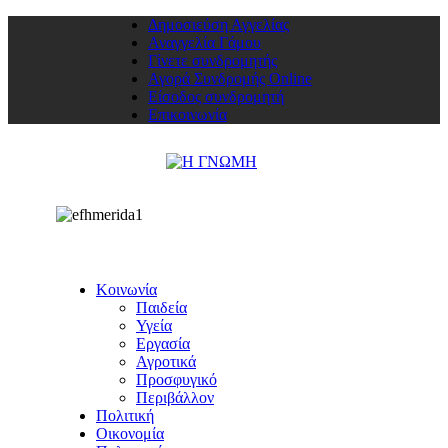
Δημοσιεύση Αγγελίας
Αναγγελία Γάμου
Γίνετε συνδρομητής
Αγορά Συνδρομής Online
Είσοδος συνδρομητή
Επικοινωνία
Κοινωνία
Παιδεία
Υγεία
Εργασία
Αγροτικά
Προσφυγικό
Περιβάλλον
Πολιτική
Οικονομία