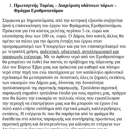
Πρωτογενής Τομέας – Διαχείριση υδάτινων πόρων –
Φράγμα Ερυθροποτάμου
Σύμφωνα με δημοσιεύματα, από την κεντρική εξουσία συζητείται
ξανά η επανεκκίνηση του έργου του Φράγματος Ερυθροποτάμου.
Πρόκειται για ένα κόστος μελέτης περίπου 5 εκ. ευρώ και
υλοποίησης άνω των 100 εκ. ευρώ. Ο Δήμος όσο κανείς άλλος θα
πρέπει να πιέσει για την άμεση ένταξη του έργου στον
προγραμματισμό των Υπουργείων και για τον επανασχεδιασμό του
με τετραπλή χρήση,
αρδευτική, υδρευτική, αντιπλημμυρική και
παραγωγής ενέργειας
. Με το άφθονο νερό από τον Ερυθροπόταμο
θα μπορέσει να λυθεί δια παντός το πρόβλημα της ύδρευσης για
όλο τον Βόρειο Έβρο μιας και πρόκειται για καθαρό και πόσιμο
νερό στην πηγή του ενώ ταυτόχρονα με τον κατάλληλο αρδευτικό
σχεδιασμό θα μετατραπούν σε ποτιστικές όλες οι ξηρικές εκτάσεις
των οικισμών του Δήμου μας, δίνοντας την δυνατότητα
τριπλασιασμού της αγροτικής παραγωγής. Τριπλάσια αγροτική
παραγωγή σημαίνει τριπλάσια έσοδα για τους αγρότες μας, πράγμα
που θα δώσει την ευκαιρία σε πολλούς νέους που εγκατέλειψαν
την περιοχή να επιστρέψουν μιας και θα μπορούν να έχουν ένα
πολύ καλό ετήσιο εισόδημα από σχετικά μικρές καλλιεργήσιμες
εκτάσεις. Η ενέργεια δε που θα παράγεται από το φράγμα θα
διατίθεται στο κόστος παραγωγής και συντήρησης πρωτίστως για
αγροτική χρήση και δευτερευόντως για κάλυψη σε ενέργεια των