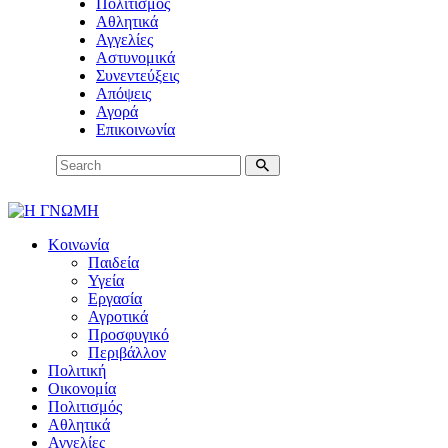
Πολιτισμός
Αθλητικά
Αγγελίες
Αστυνομικά
Συνεντεύξεις
Απόψεις
Αγορά
Επικοινωνία
Κοινωνία
Παιδεία
Υγεία
Εργασία
Αγροτικά
Προσφυγικό
Περιβάλλον
Πολιτική
Οικονομία
Πολιτισμός
Αθλητικά
Αγγελίες