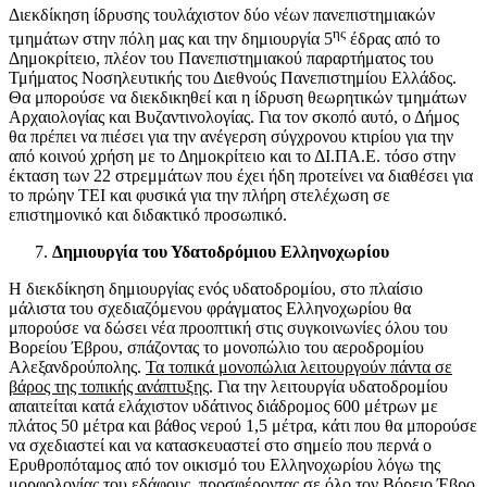
Διεκδίκηση ίδρυσης τουλάχιστον δύο νέων πανεπιστημιακών
ης
τμημάτων στην πόλη μας και την δημιουργία 5
έδρας από το
Δημοκρίτειο, πλέον του Πανεπιστημιακού παραρτήματος του
Τμήματος Νοσηλευτικής του Διεθνούς Πανεπιστημίου Ελλάδος.
Θα μπορούσε να διεκδικηθεί και η ίδρυση θεωρητικών τμημάτων
Αρχαιολογίας και Βυζαντινολογίας. Για τον σκοπό αυτό, ο Δήμος
θα πρέπει να πιέσει για την ανέγερση σύγχρονου κτιρίου για την
από κοινού χρήση με το Δημοκρίτειο και το ΔΙ.ΠΑ.Ε. τόσο στην
έκταση των 22 στρεμμάτων που έχει ήδη προτείνει να διαθέσει για
το πρώην ΤΕΙ και φυσικά για την πλήρη στελέχωση σε
επιστημονικό και διδακτικό προσωπικό.
Δημιουργία του Υδατοδρόμιου Ελληνοχωρίου
Η διεκδίκηση δημιουργίας ενός υδατοδρομίου, στο πλαίσιο
μάλιστα του σχεδιαζόμενου φράγματος Ελληνοχωρίου θα
μπορούσε να δώσει νέα προοπτική στις συγκοινωνίες όλου του
Βορείου Έβρου, σπάζοντας το μονοπώλιο του αεροδρομίου
Αλεξανδρούπολης.
Τα τοπικά μονοπώλια λειτουργούν πάντα σε
βάρος της τοπικής ανάπτυξης
. Για την λειτουργία υδατοδρομίου
απαιτείται κατά ελάχιστον υδάτινος διάδρομος 600 μέτρων με
πλάτος 50 μέτρα και βάθος νερού 1,5 μέτρα, κάτι που θα μπορούσε
να σχεδιαστεί και να κατασκευαστεί στο σημείο που περνά ο
Ερυθροπόταμος από τον οικισμό του Ελληνοχωρίου λόγω της
μορφολογίας του εδάφους, προσφέροντας σε όλο τον Βόρειο Έβρο