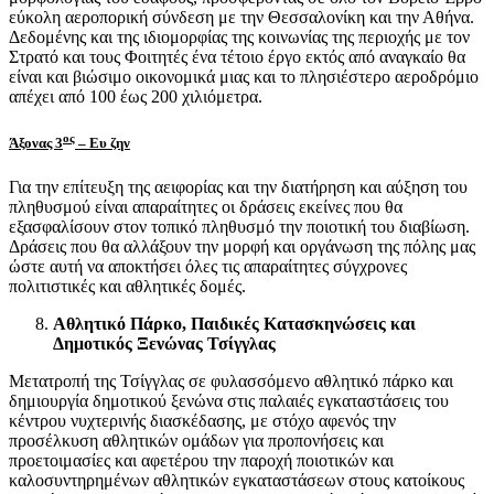
εύκολη αεροπορική σύνδεση με την Θεσσαλονίκη και την Αθήνα.
Δεδομένης και της ιδιομορφίας της κοινωνίας της περιοχής με τον
Στρατό και τους Φοιτητές ένα τέτοιο έργο εκτός από αναγκαίο θα
είναι και βιώσιμο οικονομικά μιας και το πλησιέστερο αεροδρόμιο
απέχει από 100 έως 200 χιλιόμετρα.
ος
Άξονας 3
– Ευ ζην
Για την επίτευξη της αειφορίας και την διατήρηση και αύξηση του
πληθυσμού είναι απαραίτητες οι δράσεις εκείνες που θα
εξασφαλίσουν στον τοπικό πληθυσμό την ποιοτική του διαβίωση.
Δράσεις που θα αλλάξουν την μορφή και οργάνωση της πόλης μας
ώστε αυτή να αποκτήσει όλες τις απαραίτητες σύγχρονες
πολιτιστικές και αθλητικές δομές.
Αθλητικό Πάρκο, Παιδικές Κατασκηνώσεις και
Δημοτικός Ξενώνας Τσίγγλας
Μετατροπή της Τσίγγλας σε φυλασσόμενο αθλητικό πάρκο και
δημιουργία δημοτικού ξενώνα στις παλαιές εγκαταστάσεις του
κέντρου νυχτερινής διασκέδασης, με στόχο αφενός την
προσέλκυση αθλητικών ομάδων για προπονήσεις και
προετοιμασίες και αφετέρου την παροχή ποιοτικών και
καλοσυντηρημένων αθλητικών εγκαταστάσεων στους κατοίκους