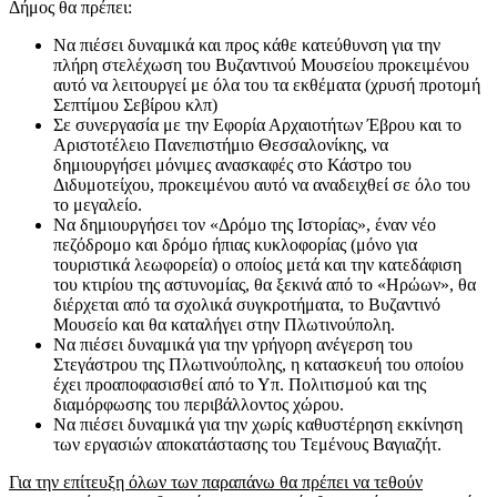
Δήμος θα πρέπει:
Να πιέσει δυναμικά και προς κάθε κατεύθυνση για την
πλήρη στελέχωση του Βυζαντινού Μουσείου προκειμένου
αυτό να λειτουργεί με όλα του τα εκθέματα (χρυσή προτομή
Σεπτίμου Σεβίρου κλπ)
Σε συνεργασία με την Εφορία Αρχαιοτήτων Έβρου και το
Αριστοτέλειο Πανεπιστήμιο Θεσσαλονίκης, να
δημιουργήσει μόνιμες ανασκαφές στο Κάστρο του
Διδυμοτείχου, προκειμένου αυτό να αναδειχθεί σε όλο του
το μεγαλείο.
Να δημιουργήσει τον «Δρόμο της Ιστορίας», έναν νέο
πεζόδρομο και δρόμο ήπιας κυκλοφορίας (μόνο για
τουριστικά λεωφορεία) ο οποίος μετά και την κατεδάφιση
του κτιρίου της αστυνομίας, θα ξεκινά από το «Ηρώων», θα
διέρχεται από τα σχολικά συγκροτήματα, το Βυζαντινό
Μουσείο και θα καταλήγει στην Πλωτινούπολη.
Να πιέσει δυναμικά για την γρήγορη ανέγερση του
Στεγάστρου της Πλωτινούπολης, η κατασκευή του οποίου
έχει προαποφασισθεί από το Υπ. Πολιτισμού και της
διαμόρφωσης του περιβάλλοντος χώρου.
Να πιέσει δυναμικά για την χωρίς καθυστέρηση εκκίνηση
των εργασιών αποκατάστασης του Τεμένους Βαγιαζήτ.
Για την επίτευξη όλων των παραπάνω θα πρέπει να τεθούν