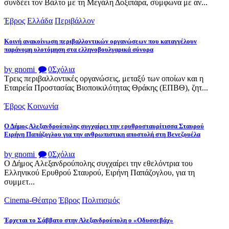
συνδέει τον Βάλτο με τη Μεγάλη Δοξιπάρα, σύμφωνα με αν...
Έβρος
Ελλάδα
Περιβάλλον
Κοινή ανακοίνωση περιβαλλοντικών οργανώσεων που καταγγέλουν
παράνομη υλοτόμηση στα ελληνοβουλγαρικά σύνορα
by gnomi
0
Σχόλια
Τρεις περιβαλλοντικές οργανώσεις, μεταξύ των οποίων και η
Εταιρεία Προστασίας Βιοποικιλότητας Θράκης (ΕΠΒΘ), ζητ...
Έβρος
Κοινωνία
Ο Δήμος Αλεξανδρούπολης συγχαίρει την ερυθροσταυρίτισσα Σταυρού
Ειρήνη Παπάζογλου για την ανθρωπιστικη αποστολή στη Βενεζουέλα
by gnomi
0
Σχόλια
Ο Δήμος Αλεξανδρούπολης συγχαίρει την εθελόντρια του
Ελληνικού Ερυθρού Σταυρού, Ειρήνη Παπάζογλου, για τη
συμμετ...
Cinema-Θέατρο
Έβρος
Πολιτισμός
Έρχεται το Σάββατο στην Αλεξανδρούπολη ο «Οδυσσεβάχ»