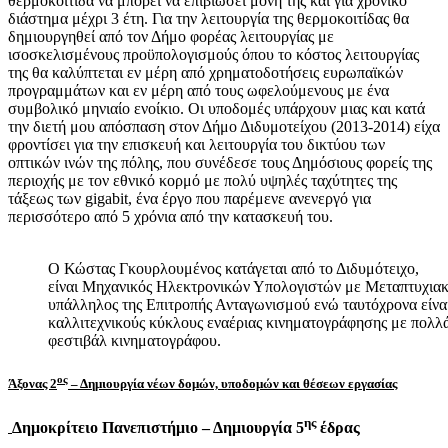
θερμοκοιτίδα να μπορεί να επιβιώσει μόνη της και για χρονικό
διάστημα μέχρι 3 έτη. Για την λειτουργία της θερμοκοιτίδας θα
δημιουργηθεί από τον Δήμο φορέας λειτουργίας με
ισοσκελισμένους προϋπολογισμούς όπου το κόστος λειτουργίας
της θα καλύπτεται εν μέρη από χρηματοδοτήσεις ευρωπαϊκών
προγραμμάτων και εν μέρη από τους ωφελούμενους με ένα
συμβολικό μηνιαίο ενοίκιο. Οι υποδομές υπάρχουν μιας και κατά
την διετή μου απόσπαση στον Δήμο Διδυμοτείχου (2013-2014) είχα
φροντίσει για την επισκευή και λειτουργία του δικτύου των
οπτικών ινών της πόλης, που συνέδεσε τους Δημόσιους φορείς της
περιοχής με τον εθνικό κορμό με πολύ υψηλές ταχύτητες της
τάξεως των gigabit, ένα έργο που παρέμενε ανενεργό για
περισσότερο από 5 χρόνια από την κατασκευή του.
Ο Κώστας Γκουρλουμένος κατάγεται από το Διδυμότειχο,
είναι Μηχανικός Ηλεκτρονικών Υπολογιστών με Μεταπτυχιακέ
υπάλληλος της Επιτροπής Ανταγωνισμού ενώ ταυτόχρονα είνα
καλλιτεχνικούς κύκλους εναέριας κινηματογράφησης με πολλά
φεστιβάλ κινηματογράφου.
ος
Άξονας 2
– Δημιουργία νέων δομών, υποδομών και θέσεων εργασίας
ης
Δημοκρίτειο Πανεπιστήμιο – Δημιουργία 5
έδρας