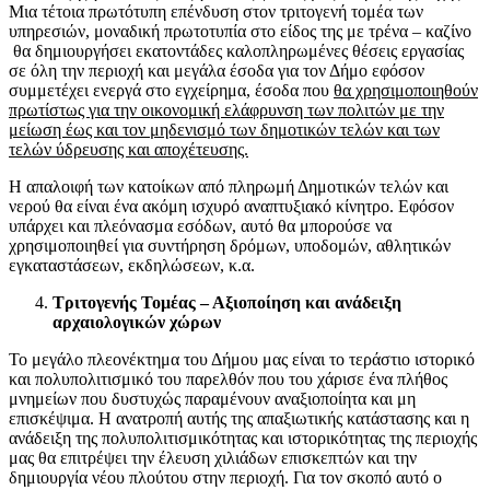
Μια τέτοια πρωτότυπη επένδυση στον τριτογενή τομέα των
υπηρεσιών, μοναδική πρωτοτυπία στο είδος της με τρένα – καζίνο
θα δημιουργήσει εκατοντάδες καλοπληρωμένες θέσεις εργασίας
σε όλη την περιοχή και μεγάλα έσοδα για τον Δήμο εφόσον
συμμετέχει ενεργά στο εγχείρημα, έσοδα που
θα χρησιμοποιηθούν
πρωτίστως για την οικονομική ελάφρυνση των πολιτών με την
μείωση έως και τον μηδενισμό των δημοτικών τελών και των
τελών ύδρευσης και αποχέτευσης.
Η απαλοιφή των κατοίκων από πληρωμή Δημοτικών τελών και
νερού θα είναι ένα ακόμη ισχυρό αναπτυξιακό κίνητρο. Εφόσον
υπάρχει και πλεόνασμα εσόδων, αυτό θα μπορούσε να
χρησιμοποιηθεί για συντήρηση δρόμων, υποδομών, αθλητικών
εγκαταστάσεων, εκδηλώσεων, κ.α.
Τριτογενής Τομέας – Αξιοποίηση και ανάδειξη
αρχαιολογικών χώρων
Το μεγάλο πλεονέκτημα του Δήμου μας είναι το τεράστιο ιστορικό
και πολυπολιτισμικό του παρελθόν που του χάρισε ένα πλήθος
μνημείων που δυστυχώς παραμένουν αναξιοποίητα και μη
επισκέψιμα. Η ανατροπή αυτής της απαξιωτικής κατάστασης και η
ανάδειξη της πολυπολιτισμικότητας και ιστορικότητας της περιοχής
μας θα επιτρέψει την έλευση χιλιάδων επισκεπτών και την
δημιουργία νέου πλούτου στην περιοχή. Για τον σκοπό αυτό ο