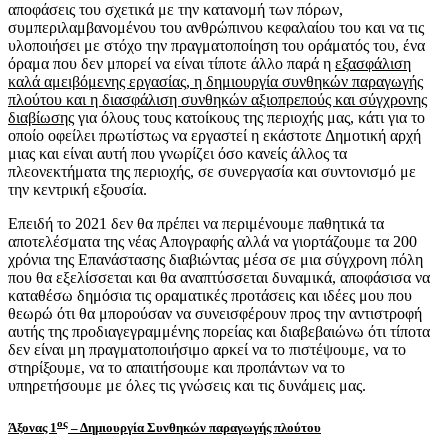
αποφάσεις του σχετικά με την κατανομή των πόρων,
συμπεριλαμβανομένου του ανθρώπινου κεφαλαίου του και να τις
υλοποιήσει με στόχο την πραγματοποίηση του οράματός του, ένα
όραμα που δεν μπορεί να είναι τίποτε άλλο παρά η
εξασφάλιση
καλά αμειβόμενης εργασίας, η δημιουργία συνθηκών παραγωγής
πλούτου και η διασφάλιση συνθηκών αξιοπρεπούς και σύγχρονης
διαβίωσης
για όλους τους κατοίκους της περιοχής μας, κάτι για το
οποίο οφείλει πρωτίστως να εργαστεί η εκάστοτε Δημοτική αρχή
μιας και είναι αυτή που γνωρίζει όσο κανείς άλλος τα
πλεονεκτήματα της περιοχής, σε συνεργασία και συντονισμό με
την κεντρική εξουσία.
Επειδή το 2021 δεν θα πρέπει να περιμένουμε παθητικά τα
αποτελέσματα της νέας Απογραφής αλλά να γιορτάζουμε τα 200
χρόνια της Επανάστασης διαβιώντας μέσα σε μια σύγχρονη πόλη
που θα εξελίσσεται και θα αναπτύσσεται δυναμικά, αποφάσισα να
καταθέσω δημόσια τις οραματικές προτάσεις και ιδέες μου που
θεωρώ ότι θα μπορούσαν να συνεισφέρουν προς την αντιστροφή
αυτής της προδιαγεγραμμένης πορείας και διαβεβαιώνω ότι τίποτα
δεν είναι μη πραγματοποιήσιμο αρκεί να το πιστέψουμε, να το
στηρίξουμε, να το απαιτήσουμε και προπάντων να το
υπηρετήσουμε με όλες τις γνώσεις και τις δυνάμεις μας.
ος
Άξονας 1
– Δημιουργία Συνθηκών παραγωγής πλούτου