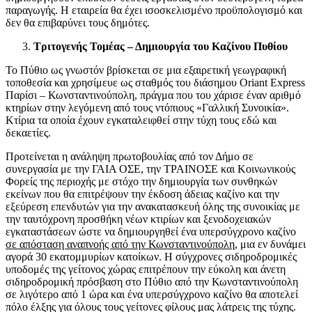
παραγωγής. Η εταιρεία θα έχει ισοσκελισμένο προϋπολογισμό και
δεν θα επιβαρύνει τους δημότες.
Τριτογενής Τομέας – Δημιουργία του Καζίνου Πυθίου
Το Πύθιο ως γνωστόν βρίσκεται σε μια εξαιρετική γεωγραφική
τοποθεσία και χρησίμευε ως σταθμός του διάσημου Oriant Express
Παρίσι – Κωνσταντινούπολη, πράγμα που του χάρισε έναν αριθμό
κτηρίων στην λεγόμενη από τους ντόπιους «Γαλλική Συνοικία».
Κτίρια τα οποία έχουν εγκαταλειφθεί στην τύχη τους εδώ και
δεκαετίες.
Προτείνεται η ανάληψη πρωτοβουλίας από τον Δήμο σε
συνεργασία με την ΓΑΙΑ ΟΣΕ, την ΤΡΑΙΝΟΣΕ και Κοινωνικούς
Φορείς της περιοχής με στόχο την δημιουργία των συνθηκών
εκείνων που θα επιτρέψουν την έκδοση άδειας καζίνο και την
εξεύρεση επενδυτών για την ανακατασκευή όλης της συνοικίας με
την ταυτόχρονη προσθήκη νέων κτιρίων και ξενοδοχειακών
εγκαταστάσεων ώστε να δημιουργηθεί ένα υπερσύγχρονο καζίνο
σε απόσταση αναπνοής από την Κωνσταντινούπολη
, μια εν δυνάμει
αγορά 30 εκατομμυρίων κατοίκων. Η σύγχρονες σιδηροδρομικές
υποδομές της γείτονος χώρας επιτρέπουν την εύκολη και άνετη
σιδηροδρομική πρόσβαση στο Πύθιο από την Κωνσταντινούπολη
σε λιγότερο από 1 ώρα και ένα υπερσύγχρονο καζίνο θα αποτελεί
πόλο έλξης για όλους τους γείτονες φίλους μας λάτρεις της τύχης.