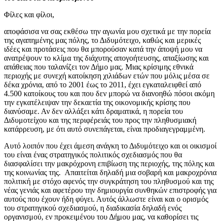
Φίλες και φίλοι,
αποφάσισα να σας εκθέσω την αγωνία μου σχετικά με την πορεία
της αγαπημένης μας πόλης, το Διδυμότειχο, καθώς και μερικές
ιδέες και προτάσεις που θα μπορούσαν κατά την άποψή μου να
ανατρέψουν το κλίμα της διάχυτης απογοήτευσης, απαξίωσης και
απάθειας που ταλανίζει τον Δήμο μας. Μιας κρίσιμης εθνικά
περιοχής με συνεχή κατοίκηση χιλιάδων ετών που μόλις μέσα σε
δέκα χρόνια, από το 2001 έως το 2011, έχει εγκαταλειφθεί από
4.500 κατοίκους του και που δεν μπορώ να διανοηθώ πόσοι ακόμη
την εγκατέλειψαν την δεκαετία της οικονομικής κρίσης που
διανύσαμε. Αν δεν αλλάξει κάτι δραματικά, η πορεία του
Διδυμοτείχου και της περιφέρειάς του προς την πληθυσμιακή
κατάρρευση, με ότι αυτό συνεπάγεται, είναι προδιαγεγραμμένη.
Αυτό λοιπόν που έχει άμεση ανάγκη το Διδυμότειχο και οι οικισμοί
του είναι ένας στρατηγικός πολιτικός σχεδιασμός που θα
διασφαλίσει την μακρόχρονη επιβίωση της περιοχής, της πόλης και
της κοινωνίας της. Απαιτείται δηλαδή μια σοβαρή και μακροχρόνια
πολιτική με στόχο αφενός την συγκράτηση του πληθυσμού και της
νέας γενιάς και αφετέρου την δημιουργία συνθηκών επιστροφής για
αυτούς που έχουν ήδη φύγει. Αυτός άλλωστε είναι και ο ορισμός
του στρατηγικού σχεδιασμού, η διαδικασία δηλαδή ενός
οργανισμού, εν προκειμένου του Δήμου μας, να καθορίσει τις