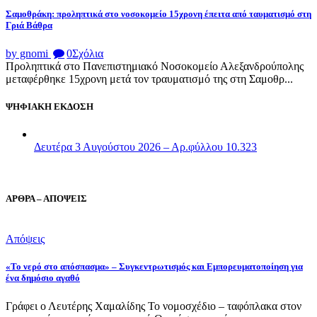
Σαμοθράκη: προληπτικά στο νοσοκομείο 15χρονη έπειτα από ταυματισμό στη
Γριά Βάθρα
by gnomi
0
Σχόλια
Προληπτικά στο Πανεπιστημιακό Νοσοκομείο Αλεξανδρούπολης
μεταφέρθηκε 15χρονη μετά τον τραυματισμό της στη Σαμοθρ...
ΨΗΦΙΑΚΗ ΕΚΔΟΣΗ
Δευτέρα 3 Αυγούστου 2026 – Αρ.φύλλου 10.323
ΑΡΘΡΑ – ΑΠΟΨΕΙΣ
Απόψεις
«Το νερό στο απόσπασμα» – Συγκεντρωτισμός και Εμπορευματοποίηση για
ένα δημόσιο αγαθό
Γράφει ο Λευτέρης Χαμαλίδης Το νομοσχέδιο – ταφόπλακα στον