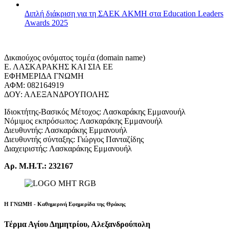
Διπλή διάκριση για τη ΣΑΕΚ ΑΚΜΗ στα Education Leaders
Awards 2025
Δικαιούχος ονόματος τομέα (domain name)
Ε. ΛΑΣΚΑΡΑΚΗΣ ΚΑΙ ΣΙΑ ΕΕ
ΕΦΗΜΕΡΙΔΑ ΓΝΩΜΗ
ΑΦΜ: 082164919
ΔΟΥ: ΑΛΕΞΑΝΔΡΟΥΠΟΛΗΣ
Ιδιοκτήτης-Βασικός Μέτοχος: Λασκαράκης Εμμανουήλ
Νόμιμος εκπρόσωπος: Λασκαράκης Εμμανουήλ
Διευθυντής: Λασκαράκης Εμμανουήλ
Διευθυντής σύνταξης: Γιώργος Πανταζίδης
Διαχειριστής: Λασκαράκης Εμμανουήλ
Αρ. Μ.Η.Τ.: 232167
Η ΓΝΩΜΗ - Καθημερινή Εφημερίδα της Θράκης
Τέρμα Αγίου Δημητρίου, Αλεξανδρούπολη