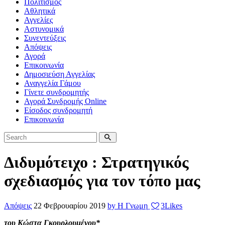
Πολιτισμός
Αθλητικά
Αγγελίες
Αστυνομικά
Συνεντεύξεις
Απόψεις
Αγορά
Επικοινωνία
Δημοσιεύση Αγγελίας
Αναγγελία Γάμου
Γίνετε συνδρομητής
Αγορά Συνδρομής Online
Είσοδος συνδρομητή
Επικοινωνία
Διδυμότειχο : Στρατηγικός
σχεδιασμός για τον τόπο μας
Απόψεις
22 Φεβρουαρίου 2019
by Η Γνωμη
3
Likes
του Κώστα Γκουρλουμένου*