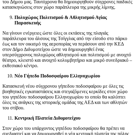
του Δήμου μας. Ταυτόχρονα θα δημιουργηθούν σύγχρονες παιδικές
κατασκηνώσεις στον χώρο παράπλευρα της μικρής λίμνης.
Πολυχώρος Πολιτισμού & Αθλητισμού Αγίας
Παρασκευής
Να γίνουν ενέργειες ώστε όλες οι εκτάσεις της πλαγιάς
παράπλευρα του άλσους της Τσίγγλας από την είσοδο στο πάρκο
έως και τον οικισμό της αεροπορίας να περάσουν από την ΚΕΔ
στον Δήμο Διδυμοτείχου ώστε να δημιουργηθεί ένας
υπερσύγχρονος πολυχώρος αθλητισμού και πολιτισμού με ανοιχτό
θέατρο, κλειστό και ανοιχτό κολυμβητήριο και μικρό συνεδριακό –
εκθεσιακό κέντρο.
Νέο Γήπεδο Ποδοσφαίρου Ελληνοχωρίου
Κατασκευή νέου σύγχρονου γήπεδου ποδοσφαίρου με όλες τις
βοηθητικές εγκαταστάσεις και στεγαζόμενες κερκίδες στον χώρο
του γηπέδου ποδοσφαίρου Ελληνοχωρίου το οποίο θα καλύπτει
όλες τις ανάγκες της ιστορικής ομάδας της ΑΕΔ και των αθλητών
του στίβου.
Κεντρική Πλατεία Διδυμοτείχου
Στον χώρο του υπάρχοντος γηπέδου ποδοσφαίρου θα πρέπει να
σχεδιαστεί και να δημιουργηθεί η νέα κεντρική πλατεία της πόλης