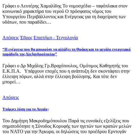
Γράφει ο Λευτέρης Χαμαλίδης Το νομοσχέδιο – ταφόπλακα στον
κοινωνικό χαρακτήρα του νερού Ο πρόσφατος νόμος του
Υπουργείου Περιβάλλοντος και Ενέργειας για τη διαχείριση των
υδάτων, που παραδίδει…
Απόψεις
Έβρος
Επιστήμη - Τεχνολογία
“Η ενέργεια που θα μπορούσε να αλλάξει τη Θράκη και το μεγάλο ενεργειακό
παράδοξο της Αλεξανδρούπολης”
Γράφει ο Δρ Μιχάλης Γρ.Βραχόπουλος, Ομότιμος Καθηγητής του
Ε.Κ.Π.Α. Υπάρχουν εποχές που η ανάπτυξη δεν σκοντάφτει στην
έλλειψη πόρων, αλλά στην έλλειψη βούλησης. Και τότε δεν
μπορεί…
Απόψεις
Υπάρχει λύση για το Αιγαίο;
Του Δημήτρη Μακροδημόπουλου Παρά τις ευνοϊκές εξελίξεις που
σηματοδότησε η Σύνοδος Κορυφής των ηγετών των κρατών μελών
του ΝΑΤΟ για την Άγκυρα, οι δηλώσεις του προέδρου Ερντογάν