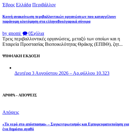
Έβρος
Ελλάδα
Περιβάλλον
Κοινή ανακοίνωση περιβαλλοντικών οργανώσεων που καταγγέλουν
παράνομη υλοτόμηση στα ελληνοβουλγαρικά σύνορα
by gnomi
0
Σχόλια
Τρεις περιβαλλοντικές οργανώσεις, μεταξύ των οποίων και η
Εταιρεία Προστασίας Βιοποικιλότητας Θράκης (ΕΠΒΘ), ζητ...
ΨΗΦΙΑΚΗ ΕΚΔΟΣΗ
Δευτέρα 3 Αυγούστου 2026 – Αρ.φύλλου 10.323
ΑΡΘΡΑ – ΑΠΟΨΕΙΣ
Απόψεις
«Το νερό στο απόσπασμα» – Συγκεντρωτισμός και Εμπορευματοποίηση για
ένα δημόσιο αγαθό