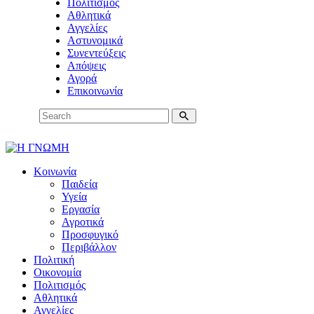
Πολιτισμός
Αθλητικά
Αγγελίες
Αστυνομικά
Συνεντεύξεις
Απόψεις
Αγορά
Επικοινωνία
Κοινωνία
Παιδεία
Υγεία
Εργασία
Αγροτικά
Προσφυγικό
Περιβάλλον
Πολιτική
Οικονομία
Πολιτισμός
Αθλητικά
Αγγελίες