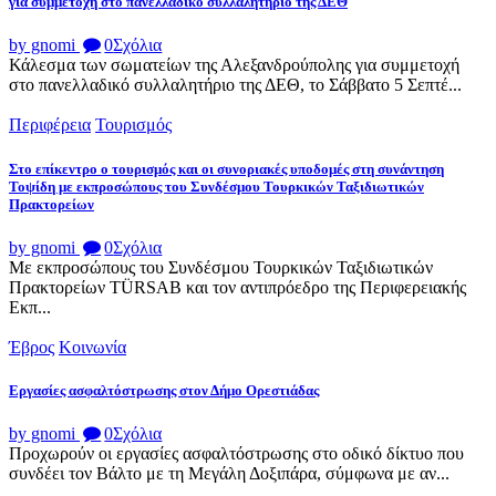
για συμμετοχή στο πανελλαδικό συλλαλητήριο της ΔΕΘ
by gnomi
0
Σχόλια
Κάλεσμα των σωματείων της Αλεξανδρούπολης για συμμετοχή
στο πανελλαδικό συλλαλητήριο της ΔΕΘ, το Σάββατο 5 Σεπτέ...
Περιφέρεια
Τουρισμός
Στο επίκεντρο ο τουρισμός και οι συνοριακές υποδομές στη συνάντηση
Τοψίδη με εκπροσώπους του Συνδέσμου Τουρκικών Ταξιδιωτικών
Πρακτορείων
by gnomi
0
Σχόλια
Με εκπροσώπους του Συνδέσμου Τουρκικών Ταξιδιωτικών
Πρακτορείων TÜRSAB και τον αντιπρόεδρο της Περιφερειακής
Εκπ...
Έβρος
Κοινωνία
Εργασίες ασφαλτόστρωσης στον Δήμο Ορεστιάδας
by gnomi
0
Σχόλια
Προχωρούν οι εργασίες ασφαλτόστρωσης στο οδικό δίκτυο που
συνδέει τον Βάλτο με τη Μεγάλη Δοξιπάρα, σύμφωνα με αν...