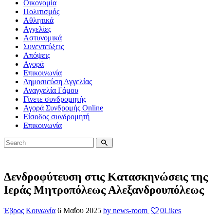
Οικονομία
Πολιτισμός
Αθλητικά
Αγγελίες
Αστυνομικά
Συνεντεύξεις
Απόψεις
Αγορά
Επικοινωνία
Δημοσιεύση Αγγελίας
Αναγγελία Γάμου
Γίνετε συνδρομητής
Αγορά Συνδρομής Online
Είσοδος συνδρομητή
Επικοινωνία
Δενδροφύτευση στις Κατασκηνώσεις της
Ιεράς Μητροπόλεως Αλεξανδρουπόλεως
Έβρος
Κοινωνία
6 Μαΐου 2025
by news-room
0
Likes