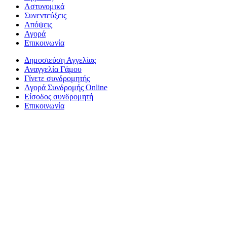
Αστυνομικά
Συνεντεύξεις
Απόψεις
Αγορά
Επικοινωνία
Δημοσιεύση Αγγελίας
Αναγγελία Γάμου
Γίνετε συνδρομητής
Αγορά Συνδρομής Online
Είσοδος συνδρομητή
Επικοινωνία