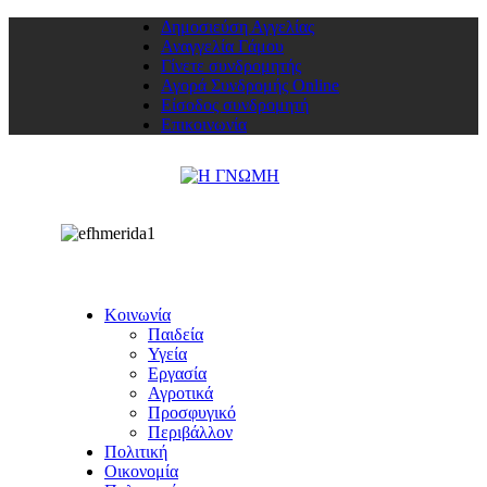
Δημοσιεύση Αγγελίας
Αναγγελία Γάμου
Γίνετε συνδρομητής
Αγορά Συνδρομής Online
Είσοδος συνδρομητή
Επικοινωνία
Κοινωνία
Παιδεία
Υγεία
Εργασία
Αγροτικά
Προσφυγικό
Περιβάλλον
Πολιτική
Οικονομία