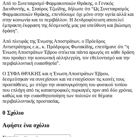
Από το Συνεταιρισμό Φαρμακοποιών Θράκης, ο Γενικός
Διευθυντής, κ. Σταύρος Τζωίδης, δήλωσε ότι “Ως Συνεταιρισμός
Φαρμακοποιών Θράκης, επενδύουμε όχι μόνο στην υγεία αλλά και
στην κοινωνία και το περιβάλλον. Η δενδροφύτευση αποτελεί
έμπρακτη έκφραση της δέσμευσής μας για υπεύθυνη και βιώσιμη
δράση”.
Από πλευράς της Ένωσης Αποστράτων, ο Πρόεδρος
Αντιστράτηγος ε.α., κ. Πρόδρομος Φωτακίδης, επεσήμανε ότι “η
Ένωση Αποστράτων Έβρου στέκεται πάντα αρωγός σε κάθε δράση
που προάγει την κοινωνική αλληλεγγύη, τον εθελοντισμό και την
περιβαλλοντική ευαισθησία”.
Ο ΣΥΦΑ ΘΡΑΚΗΣ και η Ένωση Αποστράτων Έβρου,
δεσμεύτηκαν να συνεχίσουν και να ενισχύσουν τις κοινές τους
προσπάθειες, με στόχο την ανασυγκρότηση του φυσικού τοπίου
που επλήγη από τις καταστροφικές πυρκαγιές πριν από δύο χρόνια,
καθώς και την ευαισθητοποίηση των πολιτών σε θέματα
περιβαλλοντικής προστασίας.
0 Σχόλιο
Αφήστε ένα σχόλιο