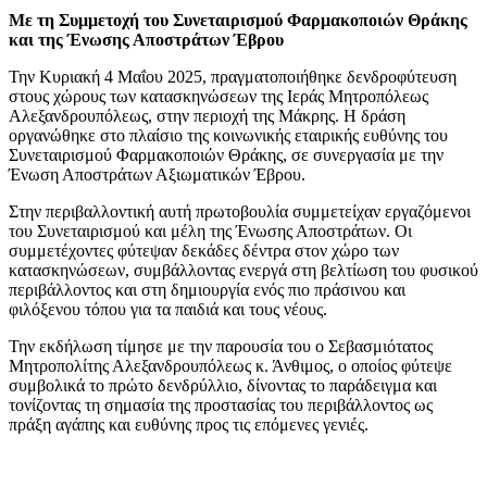
Με τη Συμμετοχή του Συνεταιρισμού Φαρμακοποιών Θράκης
και της Ένωσης Αποστράτων Έβρου
Την Κυριακή 4 Μαΐου 2025, πραγματοποιήθηκε δενδροφύτευση
στους χώρους των κατασκηνώσεων της Ιεράς Μητροπόλεως
Αλεξανδρουπόλεως, στην περιοχή της Μάκρης. Η δράση
οργανώθηκε στο πλαίσιο της κοινωνικής εταιρικής ευθύνης του
Συνεταιρισμού Φαρμακοποιών Θράκης, σε συνεργασία με την
Ένωση Αποστράτων Αξιωματικών Έβρου.
Στην περιβαλλοντική αυτή πρωτοβουλία συμμετείχαν εργαζόμενοι
του Συνεταιρισμού και μέλη της Ένωσης Αποστράτων. Οι
συμμετέχοντες φύτεψαν δεκάδες δέντρα στον χώρο των
κατασκηνώσεων, συμβάλλοντας ενεργά στη βελτίωση του φυσικού
περιβάλλοντος και στη δημιουργία ενός πιο πράσινου και
φιλόξενου τόπου για τα παιδιά και τους νέους.
Την εκδήλωση τίμησε με την παρουσία του ο Σεβασμιότατος
Μητροπολίτης Αλεξανδρουπόλεως κ. Άνθιμος, ο οποίος φύτεψε
συμβολικά το πρώτο δενδρύλλιο, δίνοντας το παράδειγμα και
τονίζοντας τη σημασία της προστασίας του περιβάλλοντος ως
πράξη αγάπης και ευθύνης προς τις επόμενες γενιές.