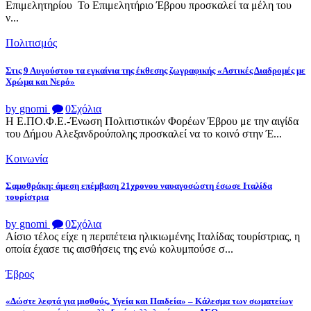
Επιμελητηρίου Το Επιμελητήριο Έβρου προσκαλεί τα μέλη του
ν...
Πολιτισμός
Στις 9 Αυγούστου τα εγκαίνια της έκθεσης ζωγραφικής «Αστικές Διαδρομές με
Χρώμα και Νερό»
by gnomi
0
Σχόλια
Η Ε.ΠΟ.Φ.Ε.-Ένωση Πολιτιστικών Φορέων Έβρου με την αιγίδα
του Δήμου Αλεξανδρούπολης προσκαλεί να το κοινό στην Έ...
Κοινωνία
Σαμοθράκη: άμεση επέμβαση 21χρονου ναυαγοσώστη έσωσε Ιταλίδα
τουρίστρια
by gnomi
0
Σχόλια
Αίσιο τέλος είχε η περιπέτεια ηλικιωμένης Ιταλίδας τουρίστριας, η
οποία έχασε τις αισθήσεις της ενώ κολυμπούσε σ...
Έβρος
«Δώστε λεφτά για μισθούς, Υγεία και Παιδεία» – Κάλεσμα των σωματείων