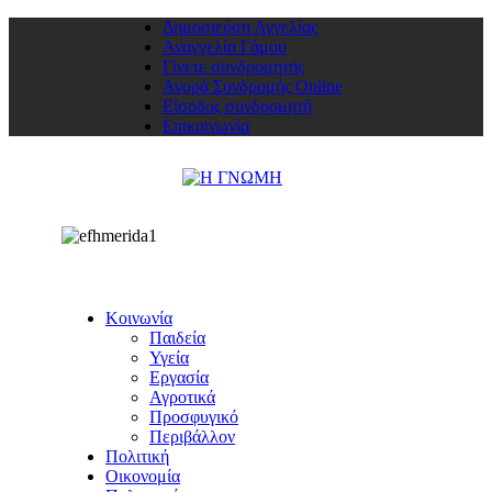
Δημοσιεύση Αγγελίας
Αναγγελία Γάμου
Γίνετε συνδρομητής
Αγορά Συνδρομής Online
Είσοδος συνδρομητή
Επικοινωνία
Κοινωνία
Παιδεία
Υγεία
Εργασία
Αγροτικά
Προσφυγικό
Περιβάλλον
Πολιτική
Οικονομία