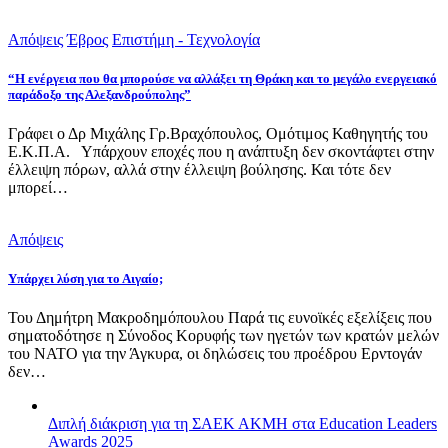
Απόψεις
Έβρος
Επιστήμη - Τεχνολογία
“Η ενέργεια που θα μπορούσε να αλλάξει τη Θράκη και το μεγάλο ενεργειακό
παράδοξο της Αλεξανδρούπολης”
Γράφει ο Δρ Μιχάλης Γρ.Βραχόπουλος, Ομότιμος Καθηγητής του
Ε.Κ.Π.Α. Υπάρχουν εποχές που η ανάπτυξη δεν σκοντάφτει στην
έλλειψη πόρων, αλλά στην έλλειψη βούλησης. Και τότε δεν
μπορεί…
Απόψεις
Υπάρχει λύση για το Αιγαίο;
Του Δημήτρη Μακροδημόπουλου Παρά τις ευνοϊκές εξελίξεις που
σηματοδότησε η Σύνοδος Κορυφής των ηγετών των κρατών μελών
του ΝΑΤΟ για την Άγκυρα, οι δηλώσεις του προέδρου Ερντογάν
δεν…
Διπλή διάκριση για τη ΣΑΕΚ ΑΚΜΗ στα Education Leaders
Awards 2025