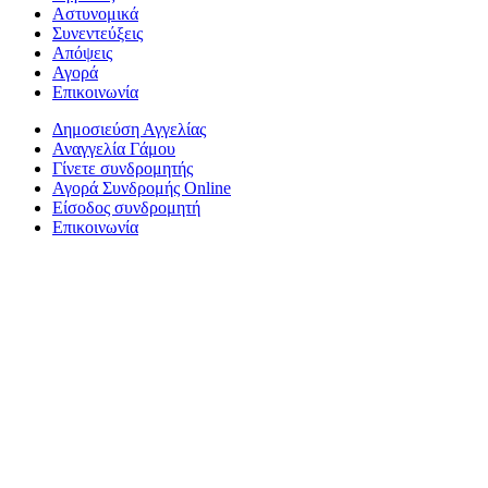
Αστυνομικά
Συνεντεύξεις
Απόψεις
Αγορά
Επικοινωνία
Δημοσιεύση Αγγελίας
Αναγγελία Γάμου
Γίνετε συνδρομητής
Αγορά Συνδρομής Online
Είσοδος συνδρομητή
Επικοινωνία