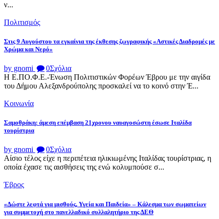
ν...
Πολιτισμός
Στις 9 Αυγούστου τα εγκαίνια της έκθεσης ζωγραφικής «Αστικές Διαδρομές με
Χρώμα και Νερό»
by gnomi
0
Σχόλια
Η Ε.ΠΟ.Φ.Ε.-Ένωση Πολιτιστικών Φορέων Έβρου με την αιγίδα
του Δήμου Αλεξανδρούπολης προσκαλεί να το κοινό στην Έ...
Κοινωνία
Σαμοθράκη: άμεση επέμβαση 21χρονου ναυαγοσώστη έσωσε Ιταλίδα
τουρίστρια
by gnomi
0
Σχόλια
Αίσιο τέλος είχε η περιπέτεια ηλικιωμένης Ιταλίδας τουρίστριας, η
οποία έχασε τις αισθήσεις της ενώ κολυμπούσε σ...
Έβρος
«Δώστε λεφτά για μισθούς, Υγεία και Παιδεία» – Κάλεσμα των σωματείων
για συμμετοχή στο πανελλαδικό συλλαλητήριο της ΔΕΘ