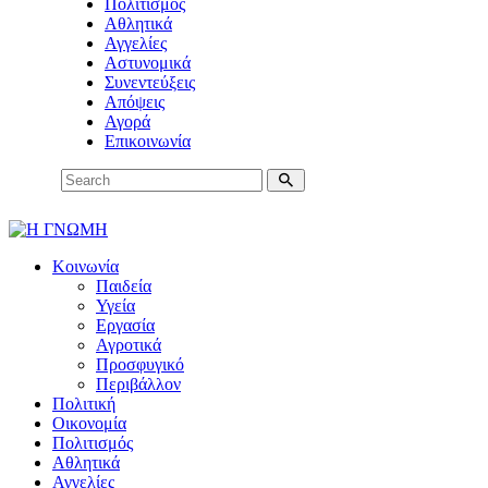
Πολιτισμός
Αθλητικά
Αγγελίες
Αστυνομικά
Συνεντεύξεις
Απόψεις
Αγορά
Επικοινωνία
Κοινωνία
Παιδεία
Υγεία
Εργασία
Αγροτικά
Προσφυγικό
Περιβάλλον
Πολιτική
Οικονομία
Πολιτισμός
Αθλητικά
Αγγελίες