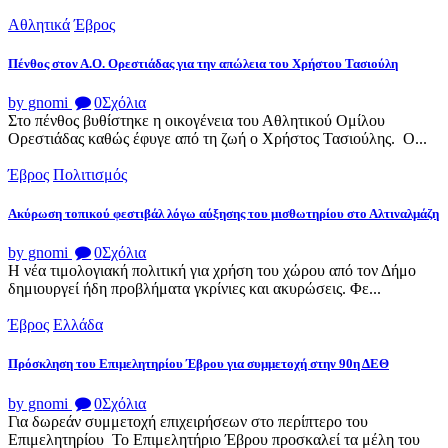
Αθλητικά
Έβρος
Πένθος στον Α.Ο. Ορεστιάδας για την απώλεια του Χρήστου Τασιούλη
by gnomi
0
Σχόλια
Στο πένθος βυθίστηκε η οικογένεια του Αθλητικού Ομίλου
Ορεστιάδας καθώς έφυγε από τη ζωή ο Χρήστος Τασιούλης. Ο...
Έβρος
Πολιτισμός
Ακύρωση τοπικού φεστιβάλ λόγω αύξησης του μισθωτηρίου στο Αλτιναλμάζη
by gnomi
0
Σχόλια
Η νέα τιμολογιακή πολιτική για χρήση του χώρου από τον Δήμο
δημιουργεί ήδη προβλήματα γκρίνιες και ακυρώσεις. Φε...
Έβρος
Ελλάδα
Πρόσκληση του Επιμελητηρίου Έβρου για συμμετοχή στην 90η ΔΕΘ
by gnomi
0
Σχόλια
Για δωρεάν συμμετοχή επιχειρήσεων στο περίπτερο του
Επιμελητηρίου Το Επιμελητήριο Έβρου προσκαλεί τα μέλη του