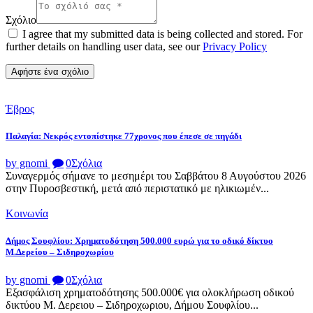
Σχόλιο
I agree that my submitted data is being collected and stored. For
further details on handling user data, see our
Privacy Policy
Έβρος
Παλαγία: Νεκρός εντοπίστηκε 77χρονος που έπεσε σε πηγάδι
by gnomi
0
Σχόλια
Συναγερμός σήμανε το μεσημέρι του Σαββάτου 8 Αυγούστου 2026
στην Πυροσβεστική, μετά από περιστατικό με ηλικιωμέν...
Κοινωνία
Δήμος Σουφλίου: Χρηματοδότηση 500.000 ευρώ για το οδικό δίκτυο
Μ.Δερείου – Σιδηροχωρίου
by gnomi
0
Σχόλια
Εξασφάλιση χρηματοδότησης 500.000€ για ολοκλήρωση οδικού
δικτύου Μ. Δερειου – Σιδηροχωριου, Δήμου Σουφλίου...